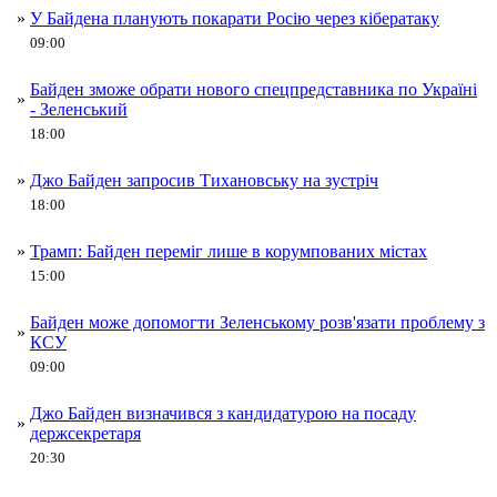
»
У Байдена планують покарати Росію через кібератаку
09:00
Байден зможе обрати нового спецпредставника по Україні
»
- Зеленський
18:00
»
Джо Байден запросив Тихановську на зустріч
18:00
»
Трамп: Байден переміг лише в корумпованих містах
15:00
Байден може допомогти Зеленському розв'язати проблему з
»
КСУ
09:00
Джо Байден визначився з кандидатурою на посаду
»
держсекретаря
20:30