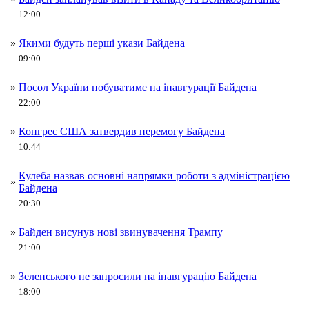
12:00
»
Якими будуть перші укази Байдена
09:00
»
Посол України побуватиме на інавгурації Байдена
22:00
»
Конгрес США затвердив перемогу Байдена
10:44
Кулеба назвав основні напрямки роботи з адміністрацією
»
Байдена
20:30
»
Байден висунув нові звинувачення Трампу
21:00
»
Зеленського не запросили на інавгурацію Байдена
18:00