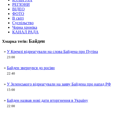
РЕГІОНИ
ВІДЕО
ФОТО
В світі
Суспільство
Чорна хроніка
КАНАЛ РАДА
Байден
Хмарка тегів:
»
У Кремлі відреагували на слова Байдена про Путіна
23:00
»
Байден звернувся до росіян
22:40
»
У Зеленського відреагували на заяву Байдена про напад РФ
15:00
»
Байден назвав нові дати вторгнення в Україну
22:00