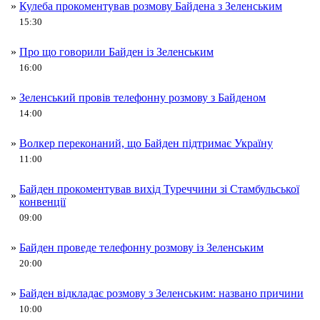
»
Кулеба прокоментував розмову Байдена з Зеленським
15:30
»
Про що говорили Байден із Зеленським
16:00
»
Зеленський провів телефонну розмову з Байденом
14:00
»
Волкер переконаний, що Байден підтримає Україну
11:00
Байден прокоментував вихід Туреччини зі Стамбульської
»
конвенції
09:00
»
Байден проведе телефонну розмову із Зеленським
20:00
»
Байден відкладає розмову з Зеленським: названо причини
10:00