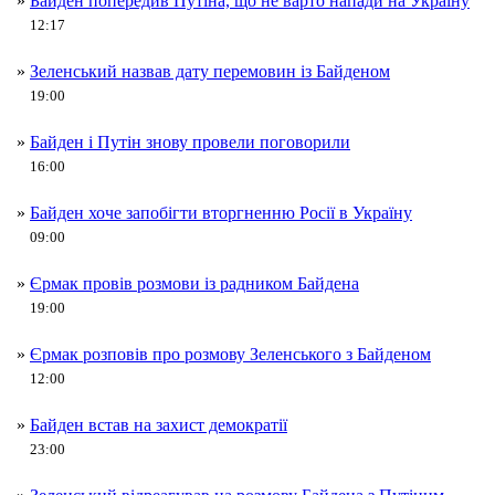
»
Байден попередив Путіна, що не варто напади на Україну
12:17
»
Зеленський назвав дату перемовин із Байденом
19:00
»
Байден і Путін знову провели поговорили
16:00
»
Байден хоче запобігти вторгненню Росії в Україну
09:00
»
Єрмак провів розмови із радником Байдена
19:00
»
Єрмак розповів про розмову Зеленського з Байденом
12:00
»
Байден встав на захист демократії
23:00