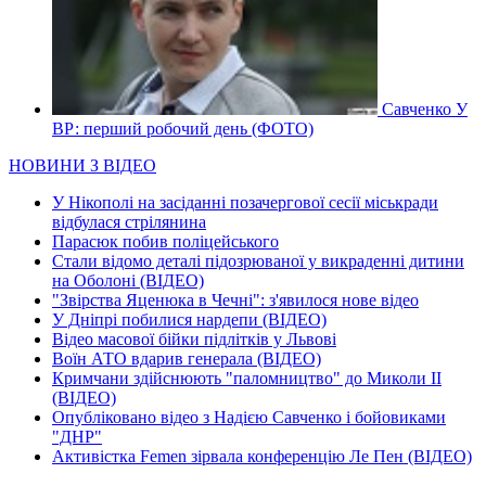
Савченко У
ВР: перший робочий день (ФОТО)
НОВИНИ З ВІДЕО
У Нікополі на засіданні позачергової сесії міськради
відбулася стрілянина
Парасюк побив поліцейського
Стали відомо деталі підозрюваної у викраденні дитини
на Оболоні (ВІДЕО)
"Звірства Яценюка в Чечні": з'явилося нове відео
У Дніпрі побилися нардепи (ВІДЕО)
Відео масової бійки підлітків у Львові
Воїн АТО вдарив генерала (ВІДЕО)
Кримчани здійснюють "паломництво" до Миколи ІІ
(ВІДЕО)
Опубліковано відео з Надією Савченко і бойовиками
"ДНР"
Активістка Femen зірвала конференцію Ле Пен (ВІДЕО)