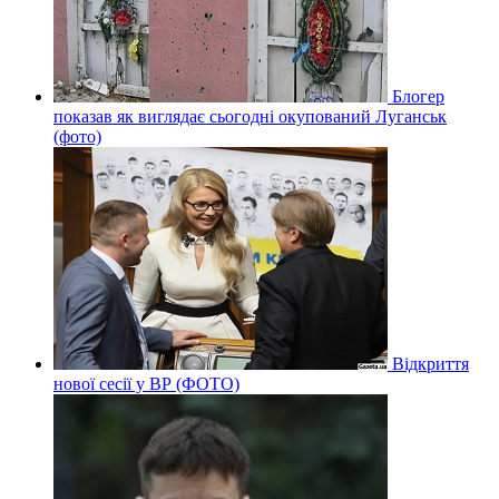
Блогер
показав як виглядає сьогодні окупований Луганськ
(фото)
Відкриття
нової сесії у ВР (ФОТО)