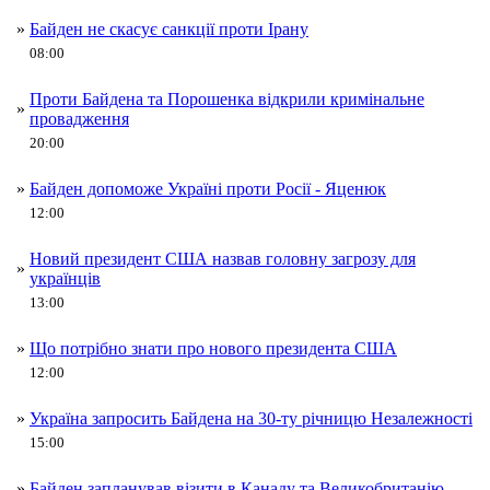
»
Байден не скасує санкції проти Ірану
08:00
Проти Байдена та Порошенка відкрили кримінальне
»
провадження
20:00
»
Байден допоможе Україні проти Росії - Яценюк
12:00
Новий президент США назвав головну загрозу для
»
українців
13:00
»
Що потрібно знати про нового президента США
12:00
»
Україна запросить Байдена на 30-ту річницю Незалежності
15:00
»
Байден запланував візити в Канаду та Великобританію