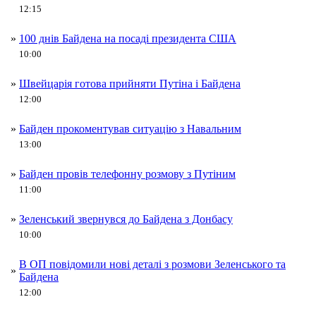
12:15
»
100 днів Байдена на посаді президента США
10:00
»
Швейцарія готова прийняти Путіна і Байдена
12:00
»
Байден прокоментував ситуацію з Навальним
13:00
»
Байден провів телефонну розмову з Путіним
11:00
»
Зеленський звернувся до Байдена з Донбасу
10:00
В ОП повідомили нові деталі з розмови Зеленського та
»
Байдена
12:00