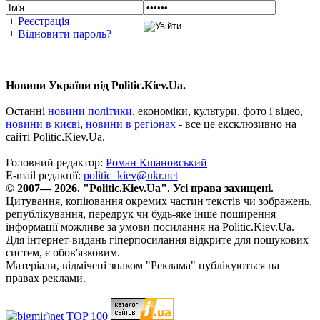
+
Реєстрація
+
Відновити пароль?
Новини України від Politic.Kiev.Ua.
Останні
новини політики
, економіки, культури, фото і відео,
новини в києві
,
новини в регіонах
- все це ексклюзивно на
сайті Politic.Kiev.Ua.
Головний редактор:
Роман Кшановський
E-mail редакції:
politic_kiev@ukr.net
© 2007— 2026. "Politic.Kiev.Ua". Усі права захищені.
Цитування, копіювання окремих частин текстів чи зображень,
републікування, передрук чи будь-яке інше поширення
інформації можливе за умови посилання на Politic.Kiev.Ua.
Для інтернет-видань гіперпосилання відкрите для пошукових
систем, є обов'язковим.
Матеріали, відмічені знаком "Реклама" публікуються на
правах реклами.