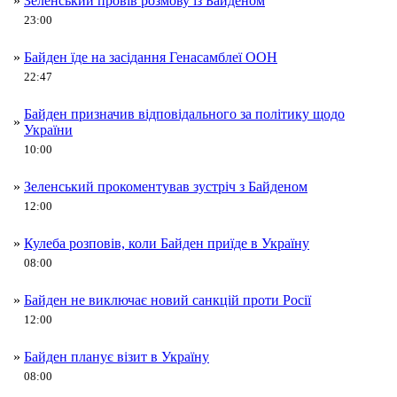
»
Зеленський провів розмову із Байденом
23:00
»
Байден їде на засідання Генасамблеї ООН
22:47
Байден призначив відповідального за політику щодо
»
України
10:00
»
Зеленський прокоментував зустріч з Байденом
12:00
»
Кулеба розповів, коли Байден приїде в Україну
08:00
»
Байден не виключає новий санкцій проти Росії
12:00
»
Байден планує візит в Україну
08:00