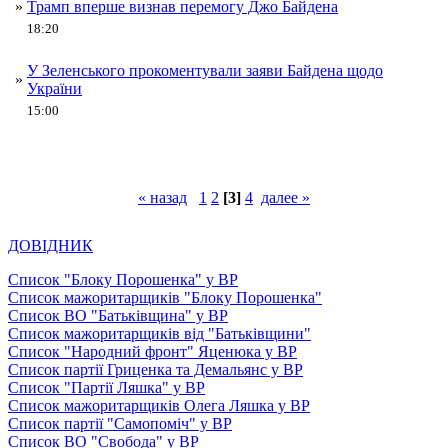
»
Трамп вперше визнав перемогу Джо Байдена
18:20
У Зеленського прокоментували заяви Байдена щодо
»
України
15:00
« назад
1
2
[3]
4
далее »
ДОВІДНИК
Список "Блоку Порошенка" у ВР
Список мажоритарщиків "Блоку Порошенка"
Список ВО "Батьківщина" у ВР
Список мажоритарщиків від "Батьківщини"
Список "Народний фронт" Яценюка у ВР
Список партії Гриценка та Демальянс у ВР
Список "Партії Ляшка" у ВР
Список мажоритарщиків Олега Ляшка у ВР
Список партії "Самопоміч" у ВР
Список ВО "Свобода" у ВР