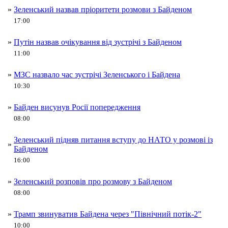
»
Зеленський назвав пріоритети розмови з Байденом
17:00
»
Путін назвав очікування від зустрічі з Байденом
11:00
»
МЗС назвало час зустрічі Зеленського і Байдена
10:30
»
Байден висунув Росії попередження
08:00
Зеленський підняв питання вступу до НАТО у розмові із
»
Байденом
16:00
»
Зеленський розповів про розмову з Байденом
08:00
»
Трамп звинуватив Байдена через "Північний потік-2"
10:00