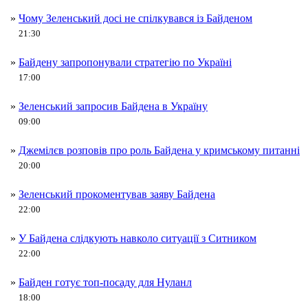
»
Чому Зеленський досі не спілкувався із Байденом
21:30
»
Байдену запропонували стратегію по Україні
17:00
»
Зеленський запросив Байдена в Україну
09:00
»
Джемілєв розповів про роль Байдена у кримському питанні
20:00
»
Зеленський прокоментував заяву Байдена
22:00
»
У Байдена слідкують навколо ситуації з Ситником
22:00
»
Байден готує топ-посаду для Нуланл
18:00