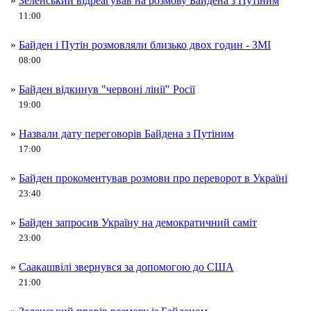
»
Зеленський відреагував на розмову Байдена з Путіним
11:00
»
Байден і Путін розмовляли близько двох годин - ЗМІ
08:00
»
Байден відкинув "червоні лінії" Росії
19:00
»
Назвали дату переговорів Байдена з Путіним
17:00
»
Байден прокоментував розмови про переворот в Україні
23:40
»
Байден запросив Україну на демократичний саміт
23:00
»
Саакашвілі звернувся за допомогою до США
21:00