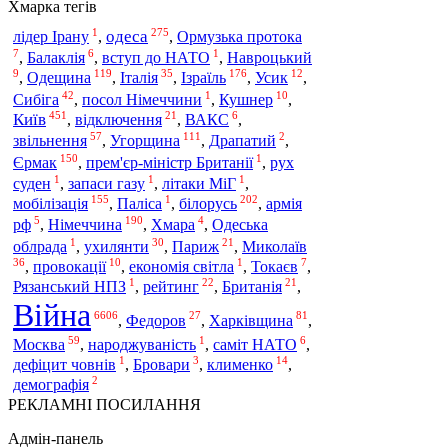
Хмарка тегів
1
275
одеса
лідер Ірану
,
,
Ормузька протока
7
6
1
,
Балаклія
,
вступ до НАТО
,
Навроцький
9
119
35
176
12
Одещина
Ізраїль
,
,
Італія
,
,
Усик
,
42
1
10
Сибіга
,
посол Німеччини
,
Кушнер
,
451
21
6
Київ
,
відключення
,
ВАКС
,
57
111
2
Угорщина
звільнення
,
,
Драпатий
,
150
1
Єрмак
,
прем'єр-міністр Британії
,
рух
1
1
1
суден
,
запаси газу
,
літаки МіГ
,
155
1
202
мобілізація
білорусь
,
Паліса
,
,
армія
5
190
4
Німеччина
рф
,
,
Хмара
,
Одеська
1
30
21
облрада
,
ухилянти
,
Париж
,
Миколаїв
36
10
1
7
,
провокації
,
економія світла
,
Токаєв
,
1
22
21
Рязанський НПЗ
,
рейтинг
,
Британія
,
Війна
6606
27
81
,
Федоров
,
Харківщина
,
59
1
6
Москва
,
народжуваність
,
саміт НАТО
,
1
3
14
дефіцит човнів
,
Бровари
,
клименко
,
2
демографія
РЕКЛАМНІ ПОСИЛАННЯ
Адмін-панель