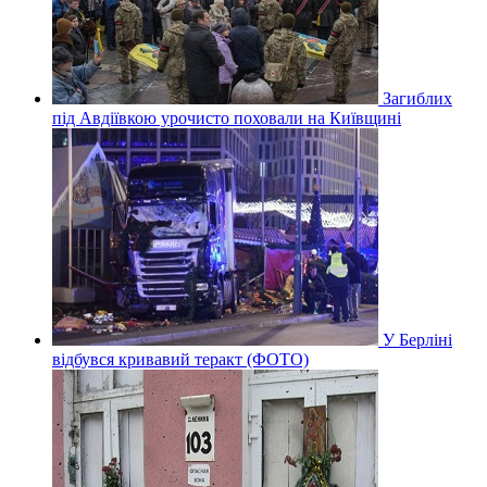
Загиблих
під Авдіївкою урочисто поховали на Київщині
У Берліні
відбувся кривавий теракт (ФОТО)