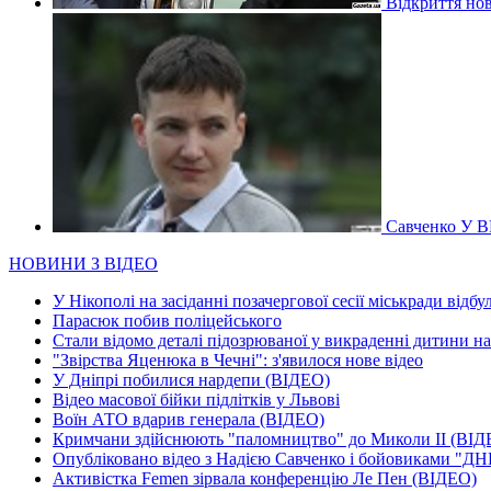
Відкриття нов
Савченко У В
НОВИНИ З ВІДЕО
У Нікополі на засіданні позачергової сесії міськради відбу
Парасюк побив поліцейського
Стали відомо деталі підозрюваної у викраденні дитини н
"Звірства Яценюка в Чечні": з'явилося нове відео
У Дніпрі побилися нардепи (ВІДЕО)
Відео масової бійки підлітків у Львові
Воїн АТО вдарив генерала (ВІДЕО)
Кримчани здійснюють "паломництво" до Миколи ІІ (ВІД
Опубліковано відео з Надією Савченко і бойовиками "ДН
Активістка Femen зірвала конференцію Ле Пен (ВІДЕО)