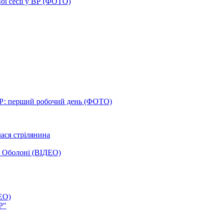
ої сесії у ВР (ФОТО)
Р: перший робочий день (ФОТО)
лася стрілянина
а Оболоні (ВІДЕО)
ЕО)
Р"