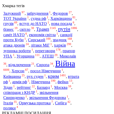
Хмарка тегів
97
1
27
Залужний
,
забруднення
,
Федоров
,
1
1
81
ТОТ України
,
судна рф
,
Харківщина
,
69
1
6
грузія
,
вступ до НАТО
,
нова посада
,
путін
Трамп
19
30
1145
1886
бізнес
,
світло
,
,
,
6
1
саміт НАТО
,
економія світла
,
санкції
1
100
168
Сирський
зрадник
проти Куби
,
,
,
24
1
290
харків
атака дронів
,
літаки МіГ
,
,
1
178
переговори
зупинка роботи
,
,
прапор
1
111
29
Угорщина
УПА
,
,
АТЕШ
,
Миколаїв
Війна
36
21
34
,
відключення
,
Європа
,
6606
67
1
,
Херсон
,
посол Німеччини
,
крим
25
1
1491
Київщина
,
рух суден
,
,
втрата
1
5
190
13
Німеччина
рф
,
армія рф
,
,
фейки
,
1
22
1
59
Зідан
,
рейтинг
,
Баззард
,
Москва
,
1
співпраця з КНДР
,
звільнення
1
1
Свириденко
,
звільнення Федорова
,
35
7
42
Італія
,
Ормузька протока
,
Сибіга
,
4
поляки
РЕКЛАМНІ ПОСИЛАННЯ