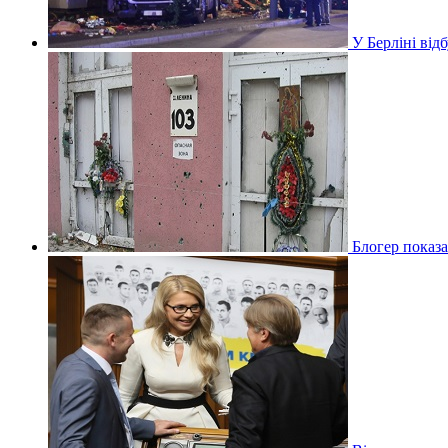
У Берліні ві
Блогер показа