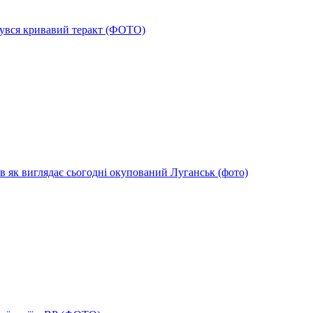
дбувся кривавий теракт (ФОТО)
в як виглядає сьогодні окупований Луганськ (фото)