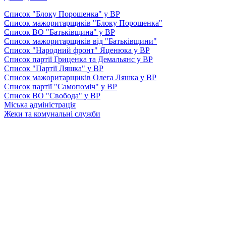
Список "Блоку Порошенка" у ВР
Список мажоритарщиків "Блоку Порошенка"
Список ВО "Батьківщина" у ВР
Список мажоритарщиків від "Батьківщини"
Список "Народний фронт" Яценюка у ВР
Список партії Гриценка та Демальянс у ВР
Список "Партії Ляшка" у ВР
Список мажоритарщиків Олега Ляшка у ВР
Список партії "Самопоміч" у ВР
Список ВО "Свобода" у ВР
Міська адміністрація
Жеки та комунальні служби