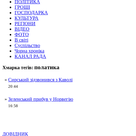
ПОЛІТИКА
ГРОШІ
ГОСПОДАРКА
КУЛЬТУРА
РЕГІОНИ
ВІДЕО
ФОТО
В світі
Суспільство
Чорна хроніка
КАНАЛ РАДА
полатика
Хмарка тегів:
»
Сирський зідзвонився з Каволі
20:44
»
Зеленський прибув у Норвегію
16:58
ДОВІДНИК