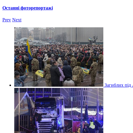
Останні фоторепортажі
Prev
Next
Загиблих під