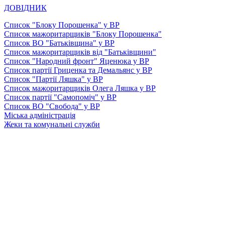
ДОВІДНИК
Список "Блоку Порошенка" у ВР
Список мажоритарщиків "Блоку Порошенка"
Список ВО "Батьківщина" у ВР
Список мажоритарщиків від "Батьківщини"
Список "Народний фронт" Яценюка у ВР
Список партії Гриценка та Демальянс у ВР
Список "Партії Ляшка" у ВР
Список мажоритарщиків Олега Ляшка у ВР
Список партії "Самопоміч" у ВР
Список ВО "Свобода" у ВР
Міська адміністрація
Жеки та комунальні служби