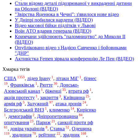
Стали відомо деталі підозрюваної у викраденні дитини
на Оболоні (ВІДЕО)
"Звірства Яценюка в Чечні": з'явилося нове відео
У Дніпрі побилися нардепи (ВІДЕО)
Відео масової бійки підлітків у Львові
Воїн АТО вдарив генерала (ВІДЕО)
Кримчани здійснюють "паломництво" до Миколи ІІ
(ВІДЕО)
Опубліковано відео з Надією Савченко і бойовиками
"ДНР"
Активістка Femen зірвала конференцію Ле Пен (ВІДЕО)
Хмарка тегів
1353
1
1
США
,
лідер Ірану
,
літаки МіГ
,
бізнес
19
1
30
,
Франківськ
,
Рютте
,
Донсько-
1
35
1
Азовський канал
,
біженці
,
втрата рф
,
1
3
25
акція протесту
,
закриття
,
Київщина
,
5
97
24
армія рф
,
Залужний
,
атака дронів
,
1
14
Бєлгродський ВНЗ
,
клименко
,
Кирієнко
1
2
84
,
демографія
,
Дніпропетровщина
,
23
21
опитування
,
Париж
,
санкції проти рф
61
8
52
,
довіра українців
,
Ставка
,
Одещина
119
70
22
168
,
зрадниця
,
рейтинг
,
зрадник
,