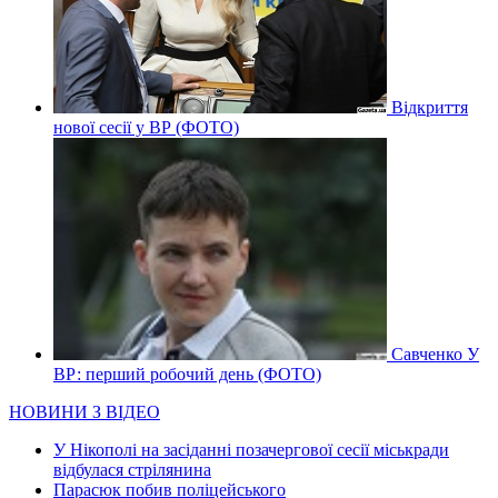
Відкриття
нової сесії у ВР (ФОТО)
Савченко У
ВР: перший робочий день (ФОТО)
НОВИНИ З ВІДЕО
У Нікополі на засіданні позачергової сесії міськради
відбулася стрілянина
Парасюк побив поліцейського