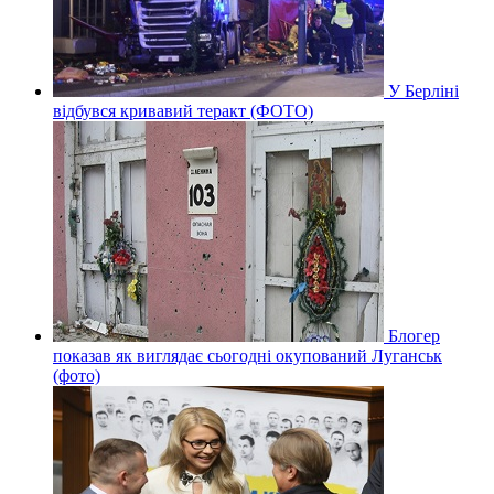
У Берліні
відбувся кривавий теракт (ФОТО)
Блогер
показав як виглядає сьогодні окупований Луганськ
(фото)