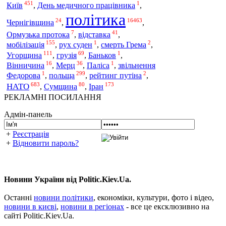
451
1
Київ
,
День медичного працівника
,
політика
24
16463
Чернігівщина
,
,
7
41
Ормузька протока
,
відставка
,
155
1
2
мобілізація
,
рух суден
,
смерть Грема
,
111
69
1
Угорщина
,
грузія
,
Баньков
,
16
36
1
Вінничина
,
Мерц
,
Паліса
,
звільнення
1
299
2
польща
Федорова
,
,
рейтинг путіна
,
683
80
173
НАТО
,
Сумщина
,
Іран
РЕКЛАМНІ ПОСИЛАННЯ
Адмін-панель
+
Реєстрація
+
Відновити пароль?
Новини України від Politic.Kiev.Ua.
Останні
новини політики
, економіки, культури, фото і відео,
новини в києві
,
новини в регіонах
- все це ексклюзивно на
сайті Politic.Kiev.Ua.