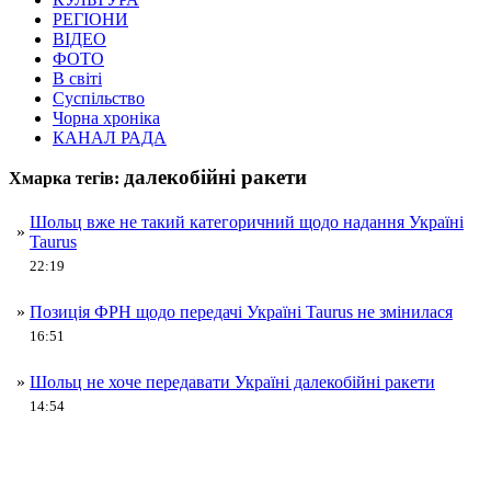
РЕГІОНИ
ВІДЕО
ФОТО
В світі
Суспільство
Чорна хроніка
КАНАЛ РАДА
далекобійні ракети
Хмарка тегів:
Шольц вже не такий категоричний щодо надання Україні
»
Taurus
22:19
»
Позиція ФРН щодо передачі Україні Taurus не змінилася
16:51
»
Шольц не хоче передавати Україні далекобійні ракети
14:54