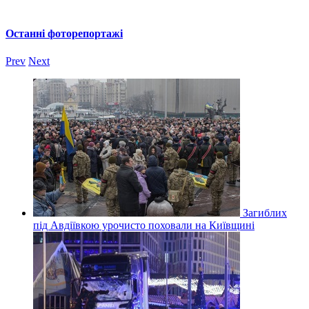
Останні фоторепортажі
Prev
Next
Загиблих
під Авдіївкою урочисто поховали на Київщині