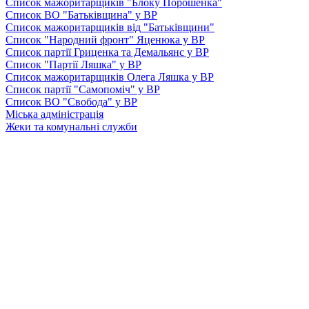
Список мажоритарщиків "Блоку Порошенка"
Список ВО "Батьківщина" у ВР
Список мажоритарщиків від "Батьківщини"
Список "Народний фронт" Яценюка у ВР
Список партії Гриценка та Демальянс у ВР
Список "Партії Ляшка" у ВР
Список мажоритарщиків Олега Ляшка у ВР
Список партії "Самопоміч" у ВР
Список ВО "Свобода" у ВР
Міська адміністрація
Жеки та комунальні служби