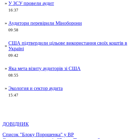
»
У ЗСУ провели аудит
16:37
»
Аудитори перевірили Міноборони
09:58
США підтвердили цільове використання своїх коштів в
»
Україні
09:42
»
Яка мета візиту аудиторів зі США
08:55
»
Экология и сектор аудита
15:47
ДОВІДНИК
Список "Блоку Порошенка" у ВР