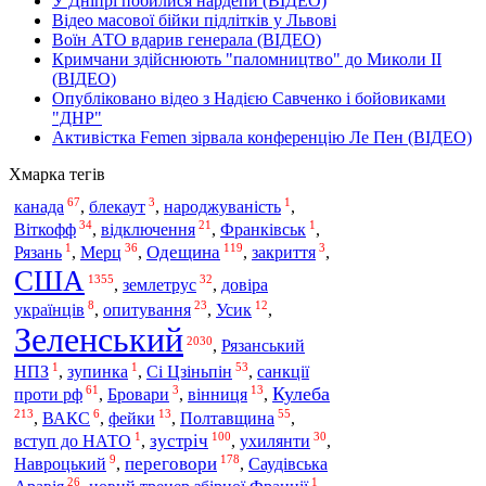
У Дніпрі побилися нардепи (ВІДЕО)
Відео масової бійки підлітків у Львові
Воїн АТО вдарив генерала (ВІДЕО)
Кримчани здійснюють "паломництво" до Миколи ІІ
(ВІДЕО)
Опубліковано відео з Надією Савченко і бойовиками
"ДНР"
Активістка Femen зірвала конференцію Ле Пен (ВІДЕО)
Хмарка тегів
67
3
1
канада
,
блекаут
,
народжуваність
,
34
21
1
Віткофф
,
відключення
,
Франківськ
,
1
36
119
3
Мерц
Одещина
Рязань
,
,
,
закриття
,
США
1355
32
землетрус
,
,
довіра
8
23
12
українців
,
опитування
,
Усик
,
Зеленський
2030
,
Рязанський
1
1
53
Сі Цзіньпін
санкції
НПЗ
,
зупинка
,
,
61
3
13
Кулеба
проти рф
,
Бровари
,
вінниця
,
213
6
13
55
Полтавщина
,
ВАКС
,
фейки
,
,
1
100
30
зустріч
вступ до НАТО
,
,
ухилянти
,
9
178
переговори
Навроцький
,
,
Саудівська
26
1