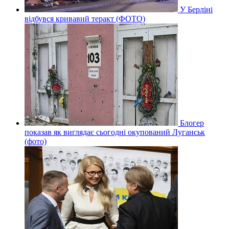
У Берліні
відбувся кривавий теракт (ФОТО)
Блогер
показав як виглядає сьогодні окупований Луганськ
(фото)