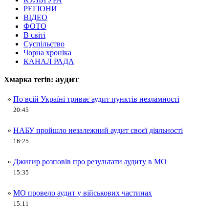
РЕГІОНИ
ВІДЕО
ФОТО
В світі
Суспільство
Чорна хроніка
КАНАЛ РАДА
аудит
Хмарка тегів:
»
По всій Україні триває аудит пунктів незламності
20:45
»
НАБУ пройшло незалежний аудит своєї діяльності
16:25
»
Джигир розповів про результати аудиту в МО
15:35
»
МО провело аудит у військових частинах
15:11