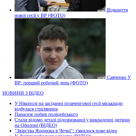
Відкриття
нової сесії у ВР (ФОТО)
Савченко У
ВР: перший робочий день (ФОТО)
НОВИНИ З ВІДЕО
У Нікополі на засіданні позачергової сесії міськради
відбулася стрілянина
Парасюк побив поліцейського
Стали відомо деталі підозрюваної у викраденні дитини
на Оболоні (ВІДЕО)
"Звірства Яценюка в Чечні": з'явилося нове відео