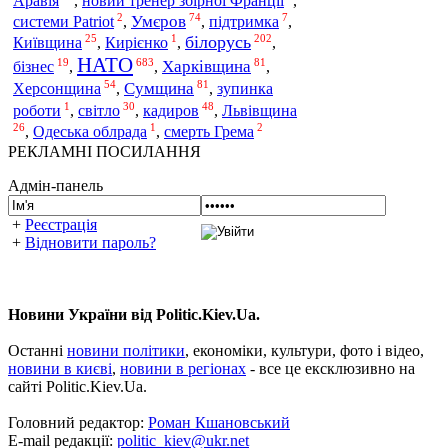
Аравія
,
новий тренер збірної Франції
,
2
74
7
Умєров
системи Patriot
,
,
підтримка
,
25
1
202
білорусь
Київщина
,
Кирієнко
,
,
НАТО
19
683
81
Харківщина
бізнес
,
,
,
54
81
Херсонщина
Сумщина
,
,
зупинка
1
30
48
кадиров
роботи
,
світло
,
,
Львівщина
26
1
2
,
Одеська облрада
,
смерть Грема
РЕКЛАМНІ ПОСИЛАННЯ
Адмін-панель
+
Реєстрація
+
Відновити пароль?
Новини України від Politic.Kiev.Ua.
Останні
новини політики
, економіки, культури, фото і відео,
новини в києві
,
новини в регіонах
- все це ексклюзивно на
сайті Politic.Kiev.Ua.
Головний редактор:
Роман Кшановський
E-mail редакції:
politic_kiev@ukr.net