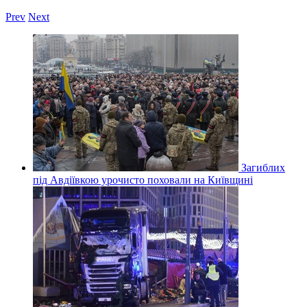
Prev
Next
Загиблих
під Авдіївкою урочисто поховали на Київщині