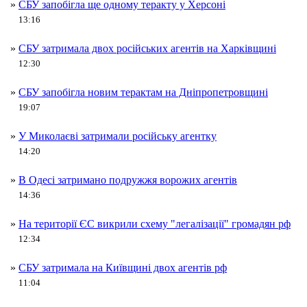
»
СБУ запобігла ще одному теракту у Херсоні
13:16
»
СБУ затримала двох російських агентів на Харківщині
12:30
»
СБУ запобігла новим терактам на Дніпропетровщині
19:07
»
У Миколаєві затримали російську агентку
14:20
»
В Одесі затримано подружжя ворожих агентів
14:36
»
На території ЄС викрили схему "легалізації" громадян рф
12:34
»
СБУ затримала на Київщині двох агентів рф
11:04