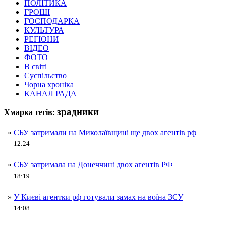
ПОЛІТИКА
ГРОШІ
ГОСПОДАРКА
КУЛЬТУРА
РЕГІОНИ
ВІДЕО
ФОТО
В світі
Суспільство
Чорна хроніка
КАНАЛ РАДА
зрадники
Хмарка тегів:
»
СБУ затримали на Миколаївщині ще двох агентів рф
12:24
»
СБУ затримала на Донеччині двох агентів РФ
18:19
»
У Києві агентки рф готували замах на воїна ЗСУ
14:08