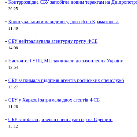
»
Контррозвідка СБУ запобігла новим терактам на Дніпропет
20:25
»
Коригувальники наводили удари рф на Краматорськ
11:40
»
СБУ нейтралізувала агентурну групу ФСБ
14:08
»
Настоятелі УПЦ МП закликали до захоплення України
13:54
»
СБУ затримала підлітків-агентів російських спецслужб
13:27
»
СБУ у Харкові затримала двох агентів ФСБ
11:28
»
СБУ запобігла диверсії спецслужб рф на Одещині
15:12