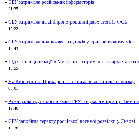
»
СБУ затримала російських інформаторів
21:35
»
СБУ затримала на Дніпропетровщині двох агентів ФСБ
17:22
»
СБУ затримала подружжя зрадників у прифронтовому місті
12:43
»
Під час спецоперації в Миколаєві затримали чотирьох агенті
10:55
»
На Київщині та Прикарпатті затримали агітаторів рашизму
08:01
»
Агентурна група російського ГРУ готувала вибухи у Вінниц
19:46
»
СБУ запобігла теракту російської воєнної розвідки у Львові
10:38