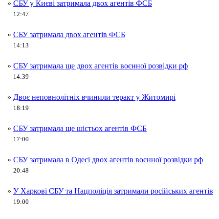
»
СБУ у Києві затримала двох агентів ФСБ
12:47
»
СБУ затримала двох агентів ФСБ
14:13
»
СБУ затримала ще двох агентів воєнної розвідки рф
14:39
»
Двоє неповнолітніх вчинили теракт у Житомирі
18:19
»
СБУ затримала ще шістьох агентів ФСБ
17:00
»
СБУ затримала в Одесі двох агентів воєнної розвідки рф
20:48
»
У Харкові СБУ та Нацполіція затримали російських агентів
19:00