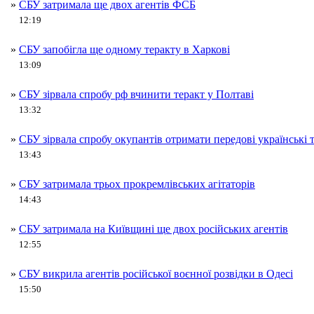
»
СБУ затримала ще двох агентів ФСБ
12:19
»
СБУ запобігла ще одному теракту в Харкові
13:09
»
СБУ зірвала спробу рф вчинити теракт у Полтаві
13:32
»
СБУ зірвала спробу окупантів отримати передові українські т
13:43
»
СБУ затримала трьох прокремлівських агітаторів
14:43
»
СБУ затримала на Київщині ще двох російських агентів
12:55
»
СБУ викрила агентів російської воєнної розвідки в Одесі
15:50