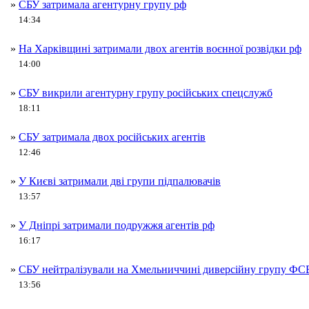
»
СБУ затримала агентурну групу рф
14:34
»
На Харківщині затримали двох агентів воєнної розвідки рф
14:00
»
СБУ викрили агентурну групу російських спецслужб
18:11
»
СБУ затримала двох російських агентів
12:46
»
У Києві затримали дві групи підпалювачів
13:57
»
У Дніпрі затримали подружжя агентів рф
16:17
»
СБУ нейтралізували на Хмельниччині диверсійну групу ФС
13:56