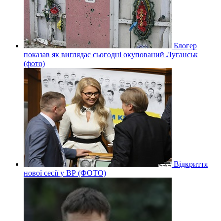
Блогер
показав як виглядає сьогодні окупований Луганськ
(фото)
Відкриття
нової сесії у ВР (ФОТО)