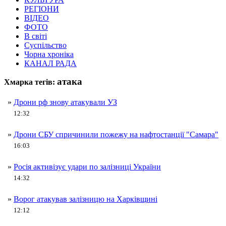
РЕГІОНИ
ВІДЕО
ФОТО
В світі
Суспільство
Чорна хроніка
КАНАЛ РАДА
атака
Хмарка тегів:
»
Дрони рф знову атакували УЗ
12:32
»
Дрони СБУ спричинили пожежу на нафтостанції "Самара"
16:03
»
Росія активізує удари по залізниці України
14:32
»
Ворог атакував залізницю на Харківщині
12:12