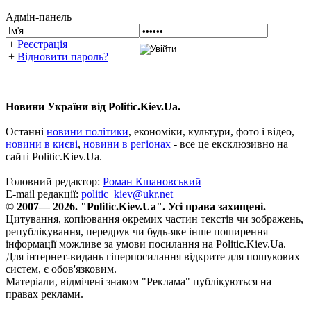
Адмін-панель
+
Реєстрація
+
Відновити пароль?
Новини України від Politic.Kiev.Ua.
Останні
новини політики
, економіки, культури, фото і відео,
новини в києві
,
новини в регіонах
- все це ексклюзивно на
сайті Politic.Kiev.Ua.
Головний редактор:
Роман Кшановський
E-mail редакції:
politic_kiev@ukr.net
© 2007— 2026. "Politic.Kiev.Ua". Усі права захищені.
Цитування, копіювання окремих частин текстів чи зображень,
републікування, передрук чи будь-яке інше поширення
інформації можливе за умови посилання на Politic.Kiev.Ua.
Для інтернет-видань гіперпосилання відкрите для пошукових
систем, є обов'язковим.
Матеріали, відмічені знаком "Реклама" публікуються на
правах реклами.