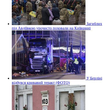
Загиблих
під Авдіївкою урочисто поховали на Київщині
У Берліні
відбувся кривавий теракт (ФОТО)