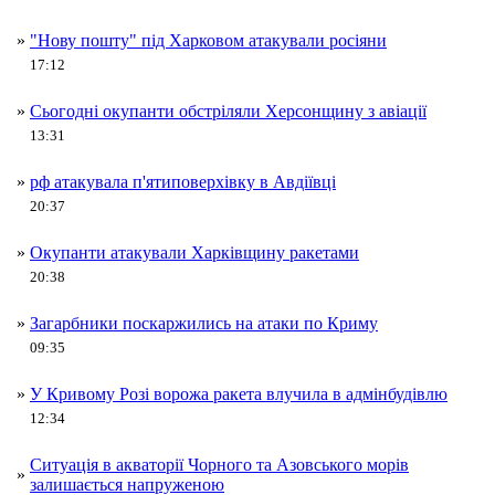
»
"Нову пошту" під Харковом атакували росіяни
17:12
»
Сьогодні окупанти обстріляли Херсонщину з авіації
13:31
»
рф атакувала п'ятиповерхівку в Авдіївці
20:37
»
Окупанти атакували Харківщину ракетами
20:38
»
Загарбники поскаржились на атаки по Криму
09:35
»
У Кривому Розі ворожа ракета влучила в адмінбудівлю
12:34
Ситуація в акваторії Чорного та Азовського морів
»
залишається напруженою