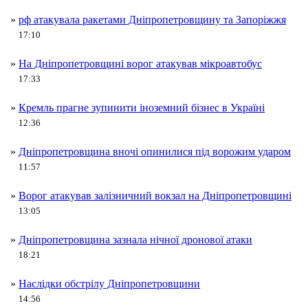
»
рф атакувала ракетами Дніпропетровщину та Запоріжжя
17:10
»
На Дніпропетровщині ворог атакував мікроавтобус
17:33
»
Кремль прагне зупинити іноземний бізнес в Україні
12:36
»
Дніпропетровщина вночі опинилися під ворожим ударом
11:57
»
Ворог атакував залізничний вокзал на Дніпропетровщині
13:05
»
Дніпропетровщина зазнала нічної дронової атаки
18:21
»
Наслідки обстрілу Дніпропетровщини
14:56