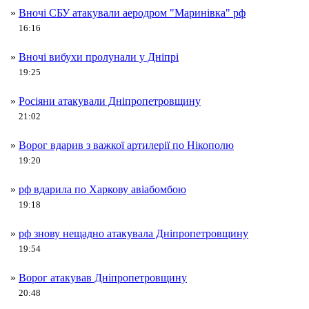
»
Вночі СБУ атакували аеродром "Маринівка" рф
16:16
»
Вночі вибухи пролунали у Дніпрі
19:25
»
Росіяни атакували Дніпропетровщину
21:02
»
Ворог вдарив з важкої артилерії по Нікополю
19:20
»
рф вдарила по Харкову авіабомбою
19:18
»
рф знову нещадно атакувала Дніпропетровщину
19:54
»
Ворог атакував Дніпропетровщину
20:48