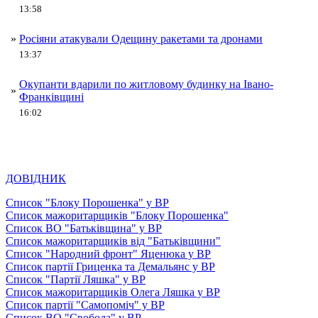
13:58
»
Росіяни атакували Одещину ракетами та дронами
13:37
Окупанти вдарили по житловому будинку на Івано-
»
Франківщині
16:02
ДОВІДНИК
Список "Блоку Порошенка" у ВР
Список мажоритарщиків "Блоку Порошенка"
Список ВО "Батьківщина" у ВР
Список мажоритарщиків від "Батьківщини"
Список "Народний фронт" Яценюка у ВР
Список партії Гриценка та Демальянс у ВР
Список "Партії Ляшка" у ВР
Список мажоритарщиків Олега Ляшка у ВР
Список партії "Самопоміч" у ВР
Список ВО "Свобода" у ВР