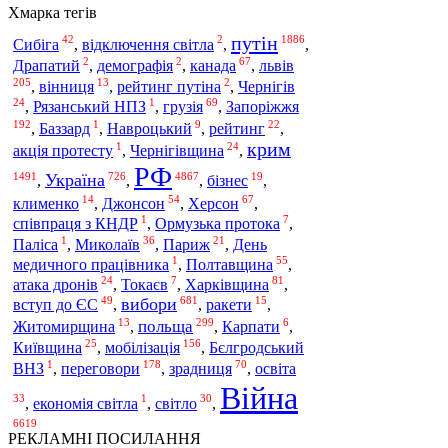
Хмарка тегів
путін
42
2
1886
Сибіга
,
відключення світла
,
,
2
2
67
львів
Драпатий
,
демографія
,
канада
,
205
13
2
,
вінниця
,
рейтинг путіна
,
Чернігів
24
1
69
Запоріжжя
,
Рязанський НПЗ
,
грузія
,
192
1
9
22
,
Баззард
,
Навроцький
,
рейтинг
,
крим
1
24
акція протесту
,
Чернігівщина
,
РФ
1491
726
4867
19
Україна
,
,
,
бізнес
,
14
54
67
клименко
,
Джонсон
,
Херсон
,
1
7
співпраця з КНДР
,
Ормузька протока
,
1
36
21
Паліса
,
Миколаїв
,
Париж
,
День
1
55
медичного працівника
,
Полтавщина
,
24
7
81
атака дронів
,
Токаєв
,
Харківщина
,
49
681
15
вибори
вступ до ЄС
,
,
ракети
,
13
299
6
польща
Житомирщина
,
,
Карпати
,
25
156
мобілізація
Київщина
,
,
Бєлгродський
1
178
70
переговори
ВНЗ
,
,
зрадниця
,
освіта
Війна
33
1
30
,
економія світла
,
світло
,
6619
РЕКЛАМНІ ПОСИЛАННЯ