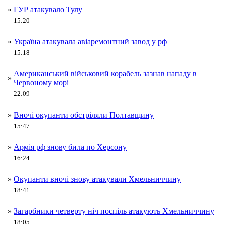
»
ГУР атакувало Тулу
15:20
»
Україна атакувала авіаремонтний завод у рф
15:18
Американський військовий корабель зазнав нападу в
»
Червоному морі
22:09
»
Вночі окупанти обстріляли Полтавщину
15:47
»
Армія рф знову била по Херсону
16:24
»
Окупанти вночі знову атакували Хмельниччину
18:41
»
Загарбники четверту ніч поспіль атакують Хмельниччину
18:05