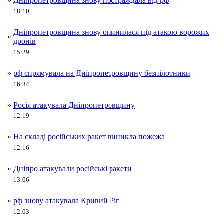
»
Дніпропетровщина знову постраждала від рф
18:10
Дніпропетровщина знову опинилася під атакою ворожих
»
дронів
15:29
»
рф спрямувала на Дніпропетровщину безпілотники
16:34
»
Росія атакувала Дніпропетровщину
12:19
»
На складі російських ракет виникла пожежа
12:16
»
Дніпро атакували російські ракети
13:06
»
рф знову атакувала Кривий Ріг
12:03