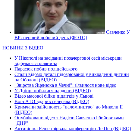
Савченко У
ВР: перший робочий день (ФОТО)
НОВИНИ З ВІДЕО
У Нікополі на засіданні позачергової сесії міськради
відбулася стрілянина
Парасюк побив поліцейського
Стали відомо деталі підозрюваної у викраденні дитини
на Оболоні (ВІДЕО)
"Звірства Яценюка в Чечні": з'явилося нове відео
У Дніпрі побилися нардепи (ВІДЕО)
Відео масової бійки підлітків у Львові
Воїн АТО вдарив генерала (ВІДЕО)
Кримчани здійснюють "паломництво" до Миколи ІІ
(ВІДЕО)
Опубліковано відео з Надією Савченко і бойовиками
"ДНР"
Активістка Femen зірвала конференцію Ле Пен (ВІДЕО)