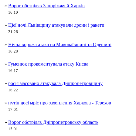
»
Ворог обстріляв Запоріжжя й Харків
16:10
»
Цієї ночі Львівщину атакували дрони і ракети
21:26
»
Нічна ворожа атака на Миколаївщині та Одещині
16:28
»
Гуменюк прокоментувала атаку Києва
16:17
»
росія масовано атакувала Дніпропетровщину
16:22
»
путін досі мріє про захоплення Харкова - Терехов
17:01
»
Ворог обстріляв Дніпропетровську область
15:01