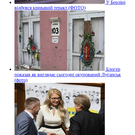
У Берліні
відбувся кривавий теракт (ФОТО)
Блогер
показав як виглядає сьогодні окупований Луганськ
(фото)