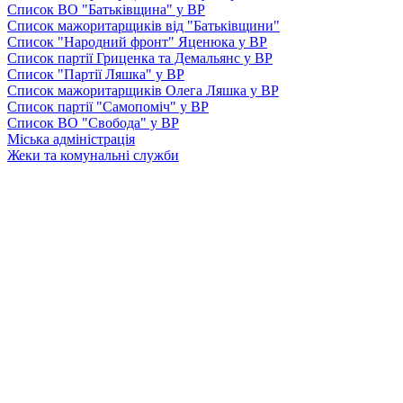
Список ВО "Батьківщина" у ВР
Список мажоритарщиків від "Батьківщини"
Список "Народний фронт" Яценюка у ВР
Список партії Гриценка та Демальянс у ВР
Список "Партії Ляшка" у ВР
Список мажоритарщиків Олега Ляшка у ВР
Список партії "Самопоміч" у ВР
Список ВО "Свобода" у ВР
Міська адміністрація
Жеки та комунальні служби