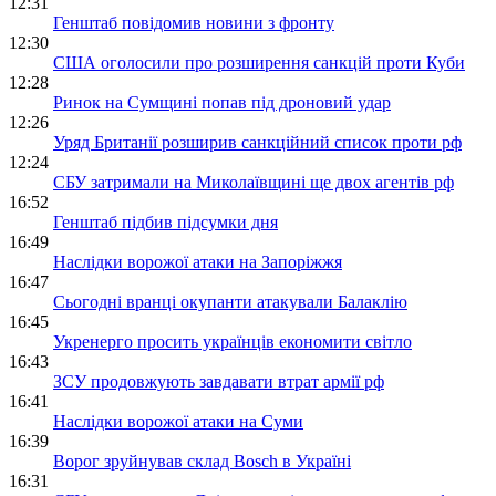
12:31
Генштаб повідомив новини з фронту
12:30
США оголосили про розширення санкцій проти Куби
12:28
Ринок на Сумщині попав під дроновий удар
12:26
Уряд Британії розширив санкційний список проти рф
12:24
СБУ затримали на Миколаївщині ще двох агентів рф
16:52
Генштаб підбив підсумки дня
16:49
Наслідки ворожої атаки на Запоріжжя
16:47
Сьогодні вранці окупанти атакували Балаклію
16:45
Укренерго просить українців економити світло
16:43
ЗСУ продовжують завдавати втрат армії рф
16:41
Наслідки ворожої атаки на Суми
16:39
Ворог зруйнував склад Bosch в Україні
16:31