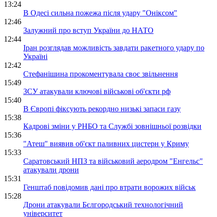
13:24
В Одесі сильна пожежа після удару "Оніксом"
12:46
Залужний про вступ України до НАТО
12:44
Іран розглядав можливість завдати ракетного удару по
Україні
12:42
Стефанішина прокоментувала своє звільнення
15:49
ЗСУ атакували ключові військові об'єкти рф
15:40
В Європі фіксують рекордно низькі запаси газу
15:38
Кадрові зміни у РНБО та Службі зовнішньої розвідки
15:36
"Атеш" виявив об'єкт паливних цистерн у Криму
15:33
Саратовський НПЗ та військовий аеродром "Енгельс"
атакували дрони
15:31
Генштаб повідомив дані про втрати ворожих військ
15:28
Дрони атакували Бєлгородський технологічний
університет