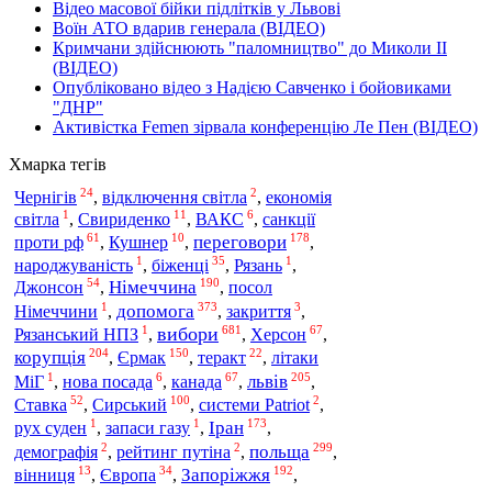
Відео масової бійки підлітків у Львові
Воїн АТО вдарив генерала (ВІДЕО)
Кримчани здійснюють "паломництво" до Миколи ІІ
(ВІДЕО)
Опубліковано відео з Надією Савченко і бойовиками
"ДНР"
Активістка Femen зірвала конференцію Ле Пен (ВІДЕО)
Хмарка тегів
24
2
Чернігів
,
відключення світла
,
економія
1
11
6
світла
,
Свириденко
,
ВАКС
,
санкції
61
10
178
переговори
проти рф
,
Кушнер
,
,
1
35
1
народжуваність
,
біженці
,
Рязань
,
54
190
Німеччина
Джонсон
,
,
посол
1
373
3
допомога
Німеччини
,
,
закриття
,
1
681
67
вибори
Рязанський НПЗ
,
,
Херсон
,
204
150
22
корупція
Єрмак
,
,
теракт
,
літаки
1
6
67
205
львів
МіГ
,
нова посада
,
канада
,
,
52
100
2
Сирський
Ставка
,
,
системи Patriot
,
1
1
173
Іран
рух суден
,
запаси газу
,
,
2
2
299
польща
демографія
,
рейтинг путіна
,
,
13
34
192
Запоріжжя
вінниця
,
Європа
,
,