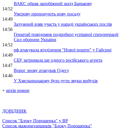
ВАКС обрав запобіжний захід Банькову
14:52
Умєрову пропонують нову посаду
14:49
Залужний взяв участь у нараді українських послів
14:56
Генштаб повідомив подробиці успішної спецоперації
Сил оборони України
14:52
рф атакувала відділення "Нової пошти" у Гайсині
14:49
СБУ затримала ще одного російського агента
14:47
Ворог знову атакував Одесу
14:46
У Хмельницькому було чути звуки вибухів
+
архів новин
ДОВІДНИК
Список "Блоку Порошенка" у ВР
Список мажоритарщиків "Блоку Порошенка"