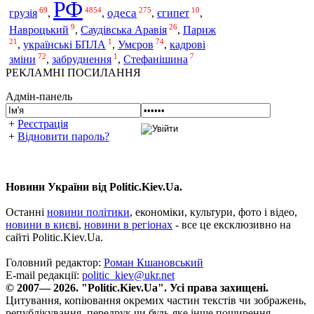
РФ
69
4854
275
10
одеса
грузія
,
,
,
єгипет
,
9
26
Навроцький
,
Саудівська Аравія
,
Париж
21
1
74
Умєров
,
українські БПЛА
,
,
кадрові
72
1
7
зміни
,
забруднення
,
Стефанішина
РЕКЛАМНІ ПОСИЛАННЯ
Адмін-панель
+
Реєстрація
+
Відновити пароль?
Новини України від Politic.Kiev.Ua.
Останні
новини політики
, економіки, культури, фото і відео,
новини в києві
,
новини в регіонах
- все це ексклюзивно на
сайті Politic.Kiev.Ua.
Головний редактор:
Роман Кшановський
E-mail редакції:
politic_kiev@ukr.net
© 2007— 2026. "Politic.Kiev.Ua". Усі права захищені.
Цитування, копіювання окремих частин текстів чи зображень,
републікування, передрук чи будь-яке інше поширення