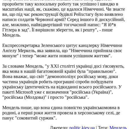
проробити таку колосальну роботу так успішно і швидко в
масштабах нації, як, скажімо, це вдалося Німеччині. Чи знаєте
ви, що під час реконструкції будівлі Рейхстагу було виявлено
написи солдатів Червоної армії? Серед іншого й дискусійний,
але, можливо, найвідвертіший тогочасний напис: "Я їб*в
Гітлера в зад". Її вирішили зберегти, як і решту", - пише
Мендель.
Експрессекретарка Зеленського цитує канцлерку Німеччини
Анґелу Меркель, яка заявила, що "Німеччина прийняла своє
минуле" і тепер "може жити новим успішним життям".
За словами Мендель, "у ХХІ столітті українці досі з'ясовують,
яка мова в нашій багатомовній країні була "правильною".
Вона вважає, що світ "демонополізує російську мову, доки
частина українців робить програшні спроби побудувати
українську ідентичність на відкиданні всього російського. У
пакеті Microsoft уже є визначення "російська (Україна)",
"російська (Молдова)" і просто "російська".
Мендель пише, що вона єдина повністю українськомовна в
родині, а перші роки життя провела в херсонському селі, де
панує "соковитий суржик".
Джерело:
politic.kiev.ua
| Теги:
Мендель