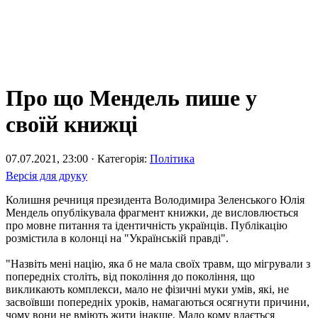
Про що Мендель пише у
своїй книжці
07.07.2021, 23:00 · Категорія:
Політика
Версія для друку
Колишня речниця президента Володимира Зеленського Юлія
Мендель опублікувала фрагмент книжки, де висловлюється
про мовне питання та ідентичність українців. Публікацію
розмістила в колонці на "Українській правді".
"Назвіть мені націю, яка б не мала своїх травм, що мігрували з
попередніх століть, від покоління до покоління, що
викликають комплекси, мало не фізичні муки умів, які, не
засвоївши попередніх уроків, намагаються осягнути причини,
чому вони не вміють жити інакше. Мало кому вдається