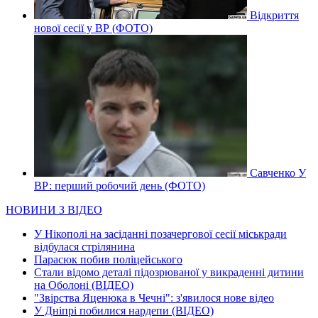
Відкриття
нової сесії у ВР (ФОТО)
Савченко У
ВР: перший робочий день (ФОТО)
НОВИНИ З ВІДЕО
У Нікополі на засіданні позачергової сесії міськради
відбулася стрілянина
Парасюк побив поліцейського
Стали відомо деталі підозрюваної у викраденні дитини
на Оболоні (ВІДЕО)
"Звірства Яценюка в Чечні": з'явилося нове відео
У Дніпрі побилися нардепи (ВІДЕО)