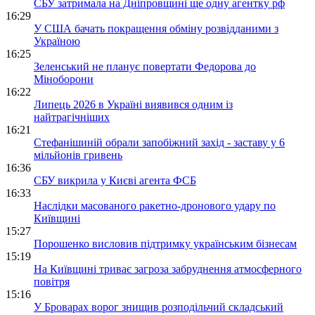
СБУ затримала на Дніпровщині ще одну агентку рф
16:29
У США бачать покращення обміну розвідданими з
Україною
16:25
Зеленський не планує повертати Федорова до
Міноборони
16:22
Липець 2026 в Україні виявився одним із
найтрагічніших
16:21
Стефанішиній обрали запобіжний захід - заставу у 6
мільйонів гривень
16:36
СБУ викрила у Києві агента ФСБ
16:33
Наслідки масованого ракетно-дронового удару по
Київщині
15:27
Порошенко висловив підтримку українським бізнесам
15:19
На Київщині триває загроза забруднення атмосферного
повітря
15:16
У Броварах ворог знищив розподільчий складський