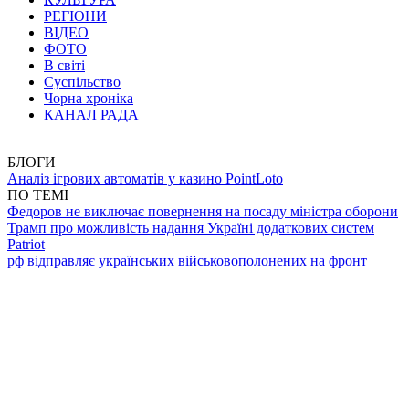
РЕГІОНИ
ВІДЕО
ФОТО
В світі
Суспільство
Чорна хроніка
КАНАЛ РАДА
БЛОГИ
Аналіз ігрових автоматів у казино PointLoto
ПО ТЕМІ
Федоров не виключає повернення на посаду міністра оборони
Трамп про можливість надання Україні додаткових систем
Patriot
рф відправляє українських військовополонених на фронт