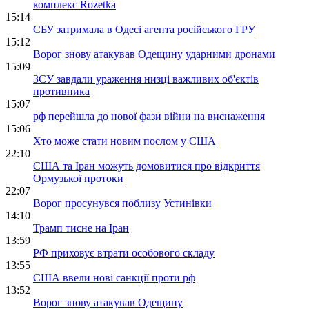
комплекс Rozetka
15:14
СБУ затримала в Одесі агента російського ГРУ
15:12
Ворог знову атакував Одещину ударними дронами
15:09
ЗСУ завдали ураження низці важливих об'єктів
противника
15:07
рф перейшла до нової фази війни на виснаження
15:06
Хто може стати новим послом у США
22:10
США та Іран можуть домовитися про відкриття
Ормузької протоки
22:07
Ворог просунувся поблизу Устинівки
14:10
Трамп тисне на Іран
13:59
РФ приховує втрати особового складу
13:55
США ввели нові санкції проти рф
13:52
Ворог знову атакував Одещину