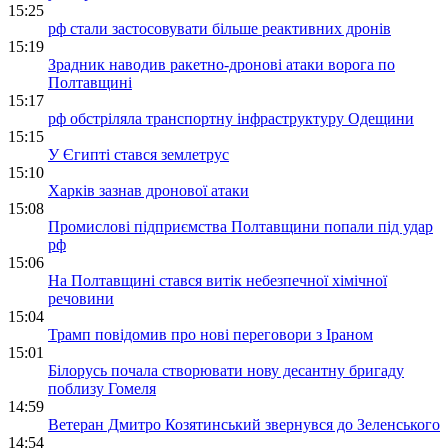
15:25
рф стали застосовувати більше реактивних дронів
15:19
Зрадник наводив ракетно-дронові атаки ворога по
Полтавщині
15:17
рф обстріляла транспортну інфраструктуру Одещини
15:15
У Єгипті стався землетрус
15:10
Харків зазнав дронової атаки
15:08
Промислові підприємства Полтавщини попали під удар
рф
15:06
На Полтавщині стався витік небезпечної хімічної
речовини
15:04
Трамп повідомив про нові переговори з Іраном
15:01
Білорусь почала створювати нову десантну бригаду
поблизу Гомеля
14:59
Ветеран Дмитро Козятинський звернувся до Зеленського
14:54