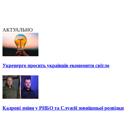
АКТУАЛЬНО
Укренерго просить українців економити світло
Кадрові зміни у РНБО та Службі зовнішньої розвідки