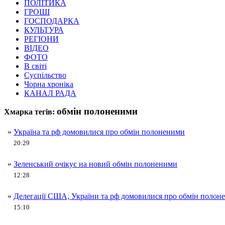
ПОЛІТИКА
ГРОШІ
ГОСПОДАРКА
КУЛЬТУРА
РЕГІОНИ
ВІДЕО
ФОТО
В світі
Суспільство
Чорна хроніка
КАНАЛ РАДА
обмін полоненими
Хмарка тегів:
»
Україна та рф домовилися про обмін полоненими
20:29
»
Зеленський очікує на новий обмін полоненими
12:28
»
Делегації США, України та рф домовилися про обмін полон
15:10