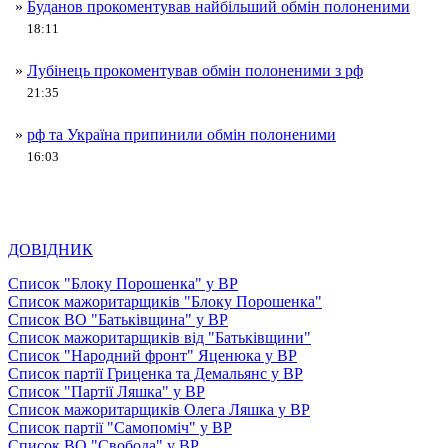
»
Буданов прокоментував найбільший обмін полоненими
18:11
»
Лубінець прокоментував обмін полоненими з рф
21:35
»
рф та Україна припинили обмін полоненими
16:03
ДОВІДНИК
Список "Блоку Порошенка" у ВР
Список мажоритарщиків "Блоку Порошенка"
Список ВО "Батьківщина" у ВР
Список мажоритарщиків від "Батьківщини"
Список "Народний фронт" Яценюка у ВР
Список партії Гриценка та Демальянс у ВР
Список "Партії Ляшка" у ВР
Список мажоритарщиків Олега Ляшка у ВР
Список партії "Самопоміч" у ВР
Список ВО "Свобода" у ВР