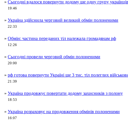
»
Сьогодні вдалося повернути додому ще одну групу українці
19:46
»
Україна здійснила черговий великий обмін полоненими
22:33
»
Обмін: частина переданих тіл належала громадянам рф
12:26
»
Сьогодні провели черговий обмін полоненими
20:00
»
рф готова повернути Україні ще 3 тис. тіл полеглих військов
21:39
»
Україна продовжує повертати додому захисників з полону
18:53
»
Україна розраховує на продовження обмінів полоненими
16:07