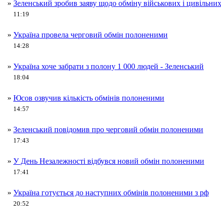
»
Зеленський зробив заяву щодо обміну військових і цивільни
11:19
»
Україна провела черговий обмін полоненими
14:28
»
Україна хоче забрати з полону 1 000 людей - Зеленський
18:04
»
Юсов озвучив кількість обмінів полоненими
14:57
»
Зеленський повідомив про черговий обмін полоненими
17:43
»
У День Незалежності відбувся новий обмін полоненими
17:41
»
Україна готується до наступних обмінів полоненими з рф
20:52