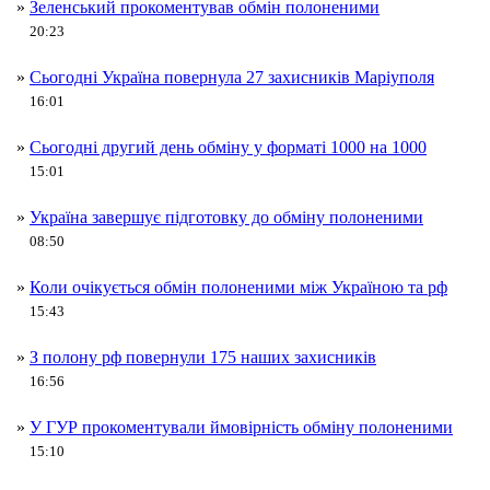
»
Зеленський прокоментував обмін полоненими
20:23
»
Сьогодні Україна повернула 27 захисників Маріуполя
16:01
»
Сьогодні другий день обміну у форматі 1000 на 1000
15:01
»
Україна завершує підготовку до обміну полоненими
08:50
»
Коли очікується обмін полоненими між Україною та рф
15:43
»
З полону рф повернули 175 наших захисників
16:56
»
У ГУР прокоментували ймовірність обміну полоненими
15:10