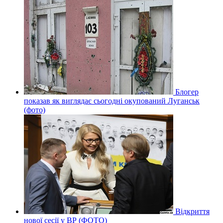
Блогер
показав як виглядає сьогодні окупований Луганськ
(фото)
Відкриття
нової сесії у ВР (ФОТО)