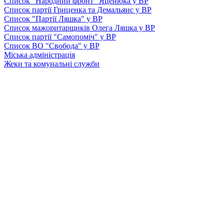
Список "Народний фронт" Яценюка у ВР
Список партії Гриценка та Демальянс у ВР
Список "Партії Ляшка" у ВР
Список мажоритарщиків Олега Ляшка у ВР
Список партії "Самопоміч" у ВР
Список ВО "Свобода" у ВР
Міська адміністрація
Жеки та комунальні служби