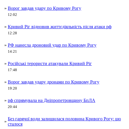
»
Ворог завдав удару по Кривому Рогу
12:02
»
Кривий Ріг відновив життєдіяльність після атаки рф
12:28
»
РФ нанесла дроновий удар по Кривому Рогу
14:21
»
Російські терористи атакували Кривий Ріг
17:48
»
Ворог завдав удару дронами по Кривому Рогу
19:20
»
рф спрямувала на Дніпропетровщину БпЛА
20:44
Без гарячої води залишилася половина Кривого Рогу: що
»
сталося