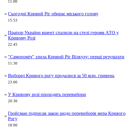
11:00
»
Сьогодні Кривий Ріг обирає міського голову
15:53
Прапор України вщент спалили на стелі героям АТО у
»
Кривому Розі
22:45
»
"Самопоміч" злила Кривий Ріг Вілкулу: перші результати
11:30
»
Виборці Кривого рогу продалися за 50 млн. гривень
23:00
»
У Кривому розі проходять перевибори
20:30
Гройсман підписав закон щодо перевиборів мера Кривого
»
Рогу
18:00