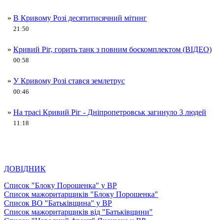
»
В Кривому Розі десятитисячний мітинг
21:50
»
Кривий Ріг, горить танк з повним боєкомплектом (ВІДЕО)
00:58
»
У Кривому Розі стався землетрус
00:46
»
На трасі Кривий Ріг - Дніпропетровськ загинуло 3 людей
11:18
ДОВІДНИК
Список "Блоку Порошенка" у ВР
Список мажоритарщиків "Блоку Порошенка"
Список ВО "Батьківщина" у ВР
Список мажоритарщиків від "Батьківщини"