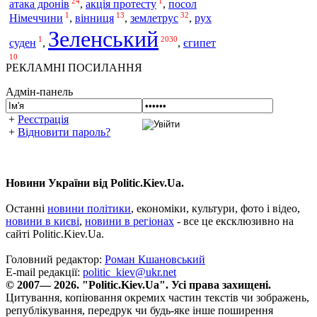
24
1
атака дронів
,
акція протесту
,
посол
1
13
32
землетрус
Німеччини
,
вінниця
,
,
рух
Зеленський
1
2030
суден
,
,
єгипет
10
РЕКЛАМНІ ПОСИЛАННЯ
Адмін-панель
+
Реєстрація
+
Відновити пароль?
Новини України від Politic.Kiev.Ua.
Останні
новини політики
, економіки, культури, фото і відео,
новини в києві
,
новини в регіонах
- все це ексклюзивно на
сайті Politic.Kiev.Ua.
Головний редактор:
Роман Кшановський
E-mail редакції:
politic_kiev@ukr.net
© 2007— 2026. "Politic.Kiev.Ua". Усі права захищені.
Цитування, копіювання окремих частин текстів чи зображень,
републікування, передрук чи будь-яке інше поширення