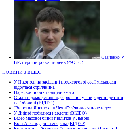
Савченко У
ВР: перший робочий день (ФОТО)
НОВИНИ З ВІДЕО
У Нікополі на засіданні позачергової сесії міськради
відбулася стрілянина
Парасюк побив поліцейського
Стали відомо деталі підозрюваної у викраденні дитини
на Оболоні (ВІДЕО)
"Звірства Яценюка в Чечні": з'явилося нове відео
У Дніпрі побилися нардепи (ВІДЕО)
Відео масової бійки підлітків у Львові
Воїн АТО вдарив генерала (ВІДЕО)
Кримчани здійснюють "паломництво" до Миколи ІІ