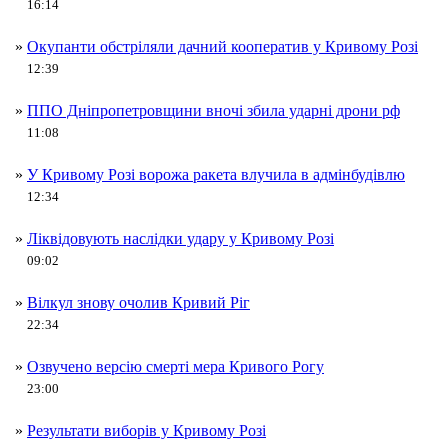
16:14
»
Окупанти обстріляли дачний кооператив у Кривому Розі
12:39
»
ППО Дніпропетровщини вночі збила ударні дрони рф
11:08
»
У Кривому Розі ворожа ракета влучила в адмінбудівлю
12:34
»
Ліквідовують наслідки удару у Кривому Розі
09:02
»
Вілкул знову очолив Кривий Ріг
22:34
»
Озвучено версію смерті мера Кривого Рогу
23:00
»
Результати виборів у Кривому Розі