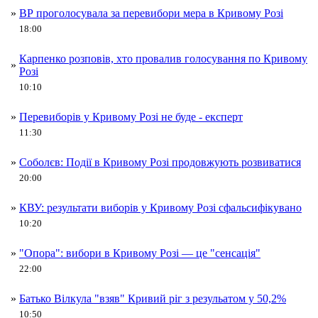
»
ВР проголосувала за перевибори мера в Кривому Розі
18:00
Карпенко розповів, хто провалив голосування по Кривому
»
Розі
10:10
»
Перевиборів у Кривому Розі не буде - експерт
11:30
»
Соболєв: Події в Кривому Розі продовжують розвиватися
20:00
»
КВУ: результати виборів у Кривому Розі сфальсифікувано
10:20
»
"Опора": вибори в Кривому Розі — це "сенсація"
22:00
»
Батько Вілкула "взяв" Кривий ріг з резульатом у 50,2%
10:50