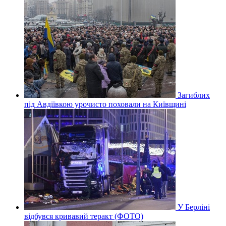
Загиблих
під Авдіївкою урочисто поховали на Київщині
У Берліні
відбувся кривавий теракт (ФОТО)