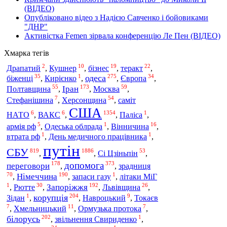
(ВІДЕО)
Опубліковано відео з Надією Савченко і бойовиками
"ДНР"
Активістка Femen зірвала конференцію Ле Пен (ВІДЕО)
Хмарка тегів
2
10
19
22
Драпатий
,
Кушнер
,
бізнес
,
теракт
,
35
1
275
34
одеса
біженці
Європа
,
Кирієнко
,
,
,
55
173
59
Іран
Полтавщина
Москва
,
,
,
7
54
Херсонщина
Стефанішина
,
,
саміт
США
6
6
1354
1
НАТО
,
ВАКС
,
,
Паліса
,
5
1
16
армія рф
,
Одеська облрада
,
Вінничина
,
1
1
втрата рф
,
День медичного працівника
,
путін
СБУ
819
1886
53
Сі Цзіньпін
,
,
,
допомога
178
373
переговори
зрадниця
,
,
70
190
1
Німеччина
,
,
запаси газу
,
літаки МіГ
1
30
192
26
Запоріжжя
,
Рютте
,
,
Львівщина
,
1
204
9
корупція
Зідан
,
,
Навроцький
,
Токаєв
7
11
7
,
Хмельницький
,
Ормузька протока
,
202
1
білорусь
,
звільнення Свириденко
,