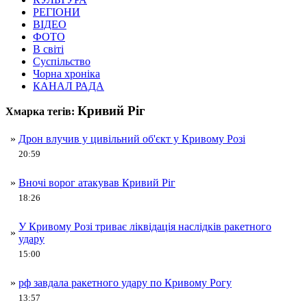
РЕГІОНИ
ВІДЕО
ФОТО
В світі
Суспільство
Чорна хроніка
КАНАЛ РАДА
Кривий Ріг
Хмарка тегів:
»
Дрон влучив у цивільний об'єкт у Кривому Розі
20:59
»
Вночі ворог атакував Кривий Ріг
18:26
У Кривому Розі триває ліквідація наслідків ракетного
»
удару
15:00
»
рф завдала ракетного удару по Кривому Рогу
13:57