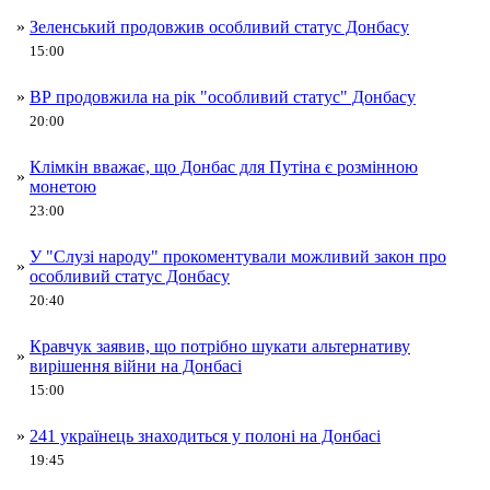
»
Зеленський продовжив особливий статус Донбасу
15:00
»
ВР продовжила на рік "особливий статус" Донбасу
20:00
Клімкін вважає, що Донбас для Путіна є розмінною
»
монетою
23:00
У "Слузі народу" прокоментували можливий закон про
»
особливий статус Донбасу
20:40
Кравчук заявив, що потрібно шукати альтернативу
»
вирішення війни на Донбасі
15:00
»
241 українець знаходиться у полоні на Донбасі
19:45