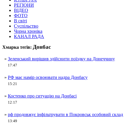
РЕГІОНИ
ВІДЕО
ФОТО
В світі
Суспільство
Чорна хроніка
КАНАЛ РАДА
Донбас
Хмарка тегів:
»
Зеленський вирішив здійснити поїздку на Донеччину
17:47
»
РФ має намір освоювати надра Донбасу
15:21
»
Костенко про ситуацію на Донбасі
12:17
»
рф продовжує інфільтрувати в Покровськ особовий склад
13:49