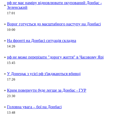
рф не має наміру відновлювати окупований Донбас -
»
Зеленський
17:01
»
Ворог готується до масштабного наступу на Донбасі
10:00
»
На фронті на Донбасі ситуація складна
14:26
»
рф не може перерізати "дорогу життя" в Часовому Ярі
15:45
»
У Донецьк з усієї рф з'їжджаються вбивці
17:26
»
Крим повернути буде легше за Донбас - ГУР
23:30
»
Головна увага – бої на Донбасі
13:48