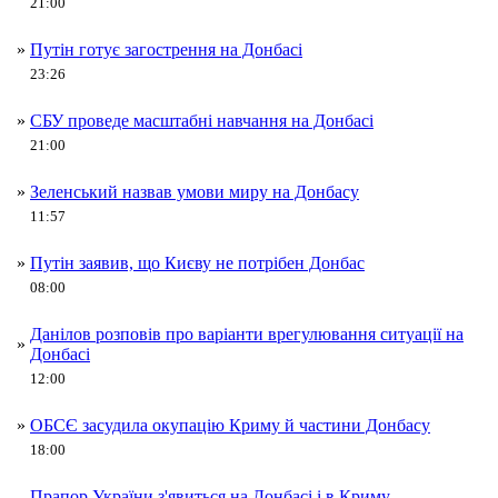
21:00
»
Путін готує загострення на Донбасі
23:26
»
СБУ проведе масштабні навчання на Донбасі
21:00
»
Зеленський назвав умови миру на Донбасу
11:57
»
Путін заявив, що Києву не потрібен Донбас
08:00
Данілов розповів про варіанти врегулювання ситуації на
»
Донбасі
12:00
»
ОБСЄ засудила окупацію Криму й частини Донбасу
18:00
Прапор України з'явиться на Донбасі і в Криму -