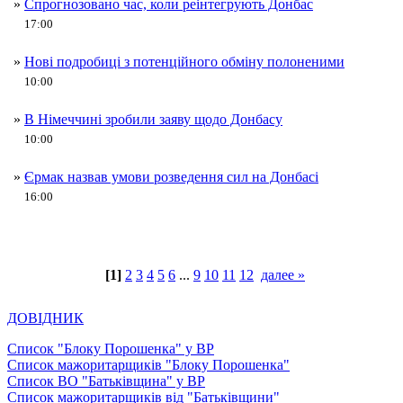
»
Спрогнозовано час, коли реінтегрують Донбас
17:00
»
Нові подробиці з потенційного обміну полоненими
10:00
»
В Німеччині зробили заяву щодо Донбасу
10:00
»
Єрмак назвав умови розведення сил на Донбасі
16:00
[1]
2
3
4
5
6
...
9
10
11
12
далее »
ДОВІДНИК
Список "Блоку Порошенка" у ВР
Список мажоритарщиків "Блоку Порошенка"
Список ВО "Батьківщина" у ВР
Список мажоритарщиків від "Батьківщини"