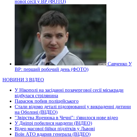
нової сесії у ВР (ФОТО)
Савченко У
ВР: перший робочий день (ФОТО)
НОВИНИ З ВІДЕО
У Нікополі на засіданні позачергової сесії міськради
відбулася стрілянина
Парасюк побив поліцейського
Стали відомо деталі підозрюваної у викраденні дитини
на Оболоні (ВІДЕО)
"Звірства Яценюка в Чечні": з'явилося нове відео
У Дніпрі побилися нардепи (ВІДЕО)
Відео масової бійки підлітків у Львові
Воїн АТО вдарив генерала (ВІДЕО)