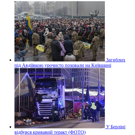
Загиблих
під Авдіївкою урочисто поховали на Київщині
У Берліні
відбувся кривавий теракт (ФОТО)