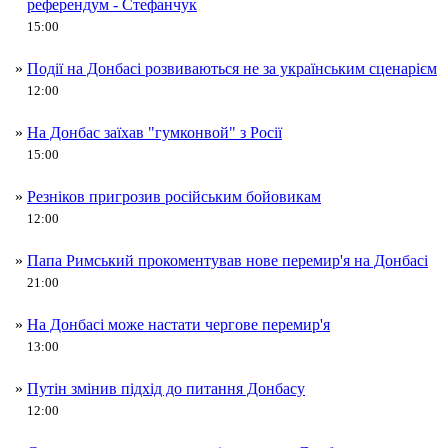
референдум - Стефанчук
15:00
»
Події на Донбасі розвиваються не за українським сценарієм
12:00
»
На Донбас заїхав "гумконвой" з Росії
15:00
»
Резніков пригрозив російським бойовикам
12:00
»
Папа Римський прокоментував нове перемир'я на Донбасі
21:00
»
На Донбасі може настати чергове перемир'я
13:00
»
Путін змінив підхід до питання Донбасу
12:00