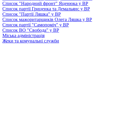
Список "Народний фронт" Яценюка у ВР
Список партії Гриценка та Демальянс у ВР
Список "Партії Ляшка" у ВР
Список мажоритарщиків Олега Ляшка у ВР
Список партії "Самопоміч" у ВР
Список ВО "Свобода" у ВР
Міська адміністрація
Жеки та комунальні служби