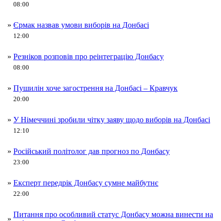
08:00
»
Єрмак назвав умови виборів на Донбасі
12:00
»
Резніков розповів про реінтеграцію Донбасу
08:00
»
Пушилін хоче загострення на Донбасі – Кравчук
20:00
»
У Німеччині зробили чітку заяву щодо виборів на Донбасі
12:10
»
Російський політолог дав прогноз по Донбасу
23:00
»
Експерт передрік Донбасу сумне майбутнє
22:00
Питання про особливий статус Донбасу можна винести на
»