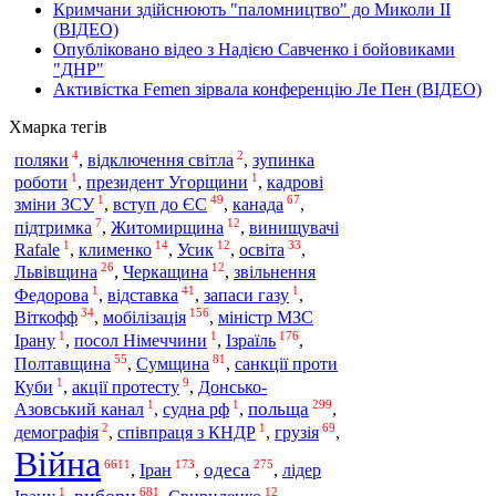
Кримчани здійснюють "паломництво" до Миколи ІІ
(ВІДЕО)
Опубліковано відео з Надією Савченко і бойовиками
"ДНР"
Активістка Femen зірвала конференцію Ле Пен (ВІДЕО)
Хмарка тегів
4
2
поляки
,
відключення світла
,
зупинка
1
1
роботи
,
президент Угорщини
,
кадрові
1
49
67
зміни ЗСУ
,
вступ до ЄС
,
канада
,
7
12
підтримка
,
Житомирщина
,
винищувачі
1
14
12
33
Rafale
,
клименко
,
Усик
,
освіта
,
26
12
Львівщина
,
Черкащина
,
звільнення
1
41
1
Федорова
,
відставка
,
запаси газу
,
34
156
мобілізація
Віткофф
,
,
міністр МЗС
1
1
176
Ізраїль
Ірану
,
посол Німеччини
,
,
55
81
Полтавщина
,
Сумщина
,
санкції проти
1
9
Куби
,
акції протесту
,
Донсько-
1
1
299
польща
Азовський канал
,
судна рф
,
,
2
1
69
демографія
,
співпраця з КНДР
,
грузія
,
Війна
6611
173
275
Іран
одеса
,
,
,
лідер
1
681
12