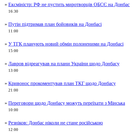
»
Ексміністр: РФ не пустить миротворців ОБСЄ на Донбас
16:30
»
Путін підтримав план бойовиків на Донбасі
11:00
»
У ТГК планують новий обмін полоненими на Донбасі
15:00
»
Лавров відреагував на плани України щодо Донбасу
13:00
»
Кривонос прокоментував план ТКГ щодо Донбасу
21:00
»
Переговори щодо Донбасу можуть переїхати з Мінська
10:00
»
Резніков: Донбас ніколи не стане російською
12:00