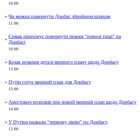
16:00
»
Чи можна повернути Донбас збройним шляхом
11:00
Єрмак пропонує повернути режим "повної тиші" на
»
Донбасі
10:00
»
Козак розкрив деталі мирного плану щодо Донбасу
13:00
»
Путін готує мирний план для Донбасу
15:00
»
Арестович розповів про новий мирний план щодо Донбасу
14:00
»
У Путіна назвали "червону лінію" по Донбасу
12:00