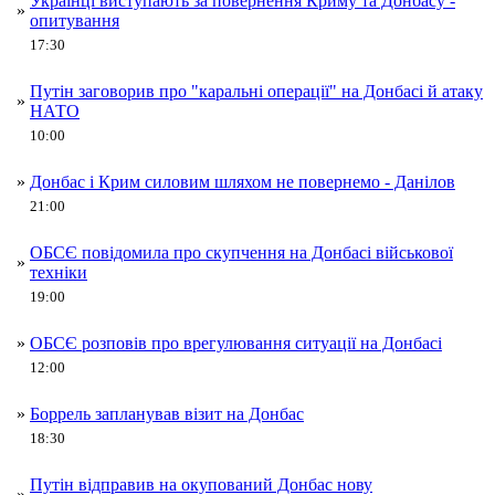
Українці виступають за повернення Криму та Донбасу -
»
опитування
17:30
Путін заговорив про "каральні операції" на Донбасі й атаку
»
НАТО
10:00
»
Донбас і Крим силовим шляхом не повернемо - Данілов
21:00
ОБСЄ повідомила про скупчення на Донбасі військової
»
техніки
19:00
»
ОБСЄ розповів про врегулювання ситуації на Донбасі
12:00
»
Боррель запланував візит на Донбас
18:30
Путін відправив на окупований Донбас нову
»