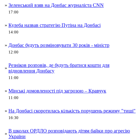
»
Зеленський взяв на Донбас журналіста CNN
17:00
»
Кулеба назвав стратегію Путіна на Донбасі
14:00
»
Донбас будуть розміновувати 30 років - міністр
12:00
Резніков розповів, де будуть братися кошти для
»
відновлення Донбасу
11:00
»
Мінські домовленості під загрозою – Кравчук
11:00
»
На Донбасі скоротилась кількість порушень режиму "тиші"
16:30
В школах ОРДЛО розповідають дітям байки про агресію
»
України