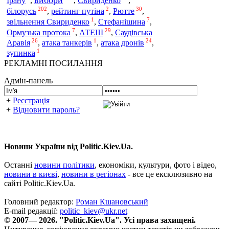
вибори
Ірану
,
,
Свириденко
,
202
2
30
білорусь
,
рейтинг путіна
,
Рютте
,
1
7
звільнення Свириденко
,
Стефанішина
,
7
29
Ормузька протока
,
АТЕШ
,
Саудівська
26
1
24
Аравія
,
атака танкерів
,
атака дронів
,
1
зупинка
РЕКЛАМНІ ПОСИЛАННЯ
Адмін-панель
+
Реєстрація
+
Відновити пароль?
Новини України від Politic.Kiev.Ua.
Останні
новини політики
, економіки, культури, фото і відео,
новини в києві
,
новини в регіонах
- все це ексклюзивно на
сайті Politic.Kiev.Ua.
Головний редактор:
Роман Кшановський
E-mail редакції:
politic_kiev@ukr.net
© 2007— 2026. "Politic.Kiev.Ua". Усі права захищені.