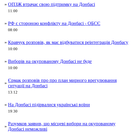
»
ОПЗЖ втрачає свою підтримку на Донбасі
11:00
»
РФ є стороною конфлікту на Донбасі - ОБСЄ
08:00
»
Кравчук розповів, як має відбуватися реінтеграція Донбасу
10:00
»
Виборів на окупованому Донбасі не буде
10:00
Єрмак розповів про про план мирного врегулювання
»
ситуації на Донбасі
13:12
»
На Донбасі підірвалися українські воїни
19:30
Разумков заявив, що місцеві вибори на окупованому
»
Донбасі неможливі