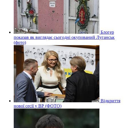
Блогер
показав як виглядає сьогодні окупований Луганськ
(фото)
Відкриття
нової сесії у ВР (ФОТО)