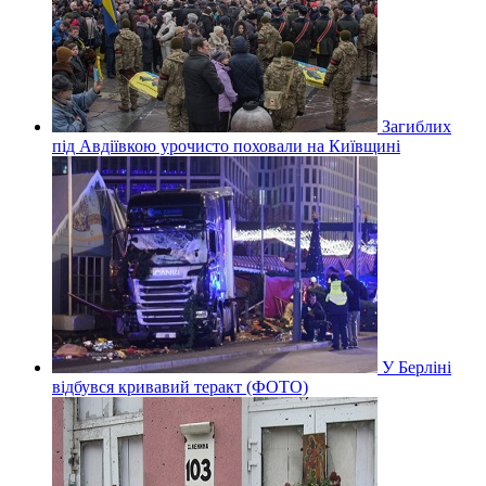
Загиблих
під Авдіївкою урочисто поховали на Київщині
У Берліні
відбувся кривавий теракт (ФОТО)