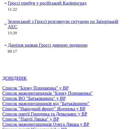
»
Гроссі прибув у російський Калінінград
11:22
Зеленський з Гроссі розглянули ситуацію на Запорізькій
»
АЕС
13:20
»
Данілов назвав Гроссі дивною людиною
09:17
ДОВІДНИК
Список "Блоку Порошенка" у ВР
Список мажоритарщиків "Блоку Порошенка"
Список ВО "Батьківщина" у ВР
Список мажоритарщиків від "Батьківщини"
Список "Народний фронт" Яценюка у ВР
Список партії Гриценка та Демальянс у ВР
Список "Партії Ляшка" у ВР
Список мажоритарщиків Олега Ляшка у ВР