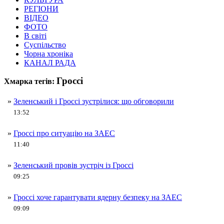
РЕГІОНИ
ВІДЕО
ФОТО
В світі
Суспільство
Чорна хроніка
КАНАЛ РАДА
Гроссі
Хмарка тегів:
»
Зеленський і Гроссі зустрілися: що обговорили
13:52
»
Гроссі про ситуацію на ЗАЕС
11:40
»
Зеленський провів зустріч із Гроссі
09:25
»
Гроссі хоче гарантувати ядерну безпеку на ЗАЕС
09:09