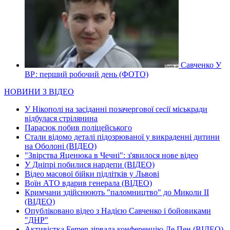
Савченко У
ВР: перший робочий день (ФОТО)
НОВИНИ З ВІДЕО
У Нікополі на засіданні позачергової сесії міськради
відбулася стрілянина
Парасюк побив поліцейського
Стали відомо деталі підозрюваної у викраденні дитини
на Оболоні (ВІДЕО)
"Звірства Яценюка в Чечні": з'явилося нове відео
У Дніпрі побилися нардепи (ВІДЕО)
Відео масової бійки підлітків у Львові
Воїн АТО вдарив генерала (ВІДЕО)
Кримчани здійснюють "паломництво" до Миколи ІІ
(ВІДЕО)
Опубліковано відео з Надією Савченко і бойовиками
"ДНР"
Активістка Femen зірвала конференцію Ле Пен (ВІДЕО)