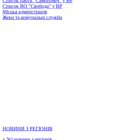
Список партії "Самопоміч" у ВР
Список ВО "Свобода" у ВР
Міська адміністрація
Жеки та комунальні служби
НОВИНИ З РЕГІОНІВ
+
Усі новини з регіонів