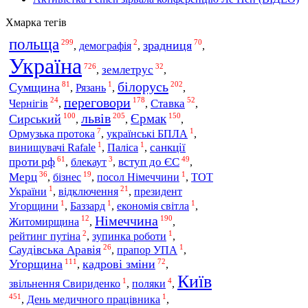
Хмарка тегів
польща
299
2
70
зрадниця
,
демографія
,
,
Україна
726
32
землетрус
,
,
білорусь
81
1
202
Сумщина
,
Рязань
,
,
переговори
24
178
52
Чернігів
Ставка
,
,
,
львів
Єрмак
100
205
150
Сирський
,
,
,
7
1
Ормузька протока
,
українські БПЛА
,
1
1
санкції
винищувачі Rafale
,
Паліса
,
61
3
49
проти рф
вступ до ЄС
,
блекаут
,
,
36
19
1
Мерц
бізнес
,
,
посол Німеччини
,
ТОТ
1
21
відключення
України
,
,
президент
1
1
1
Угорщини
,
Баззард
,
економія світла
,
Німеччина
12
190
Житомирщина
,
,
2
1
рейтинг путіна
,
зупинка роботи
,
26
1
Саудівська Аравія
,
прапор УПА
,
111
72
Угорщина
кадрові зміни
,
,
Київ
1
4
звільнення Свириденко
,
поляки
,
451
1
,
День медичного працівника
,