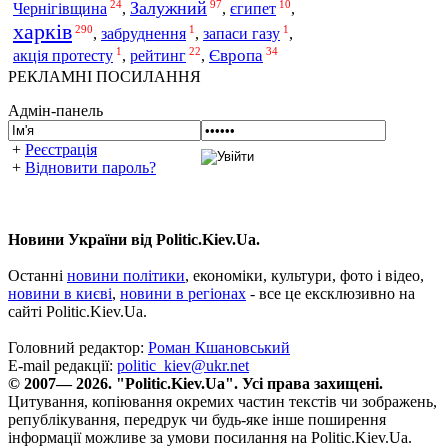
24
97
10
Залужний
Чернігівщина
,
,
єгипет
,
харків
290
1
1
,
забруднення
,
запаси газу
,
1
22
34
рейтинг
Європа
акція протесту
,
,
РЕКЛАМНІ ПОСИЛАННЯ
Адмін-панель
+
Реєстрація
+
Відновити пароль?
Новини України від Politic.Kiev.Ua.
Останні
новини політики
, економіки, культури, фото і відео,
новини в києві
,
новини в регіонах
- все це ексклюзивно на
сайті Politic.Kiev.Ua.
Головний редактор:
Роман Кшановський
E-mail редакції:
politic_kiev@ukr.net
© 2007— 2026. "Politic.Kiev.Ua". Усі права захищені.
Цитування, копіювання окремих частин текстів чи зображень,
републікування, передрук чи будь-яке інше поширення
інформації можливе за умови посилання на Politic.Kiev.Ua.