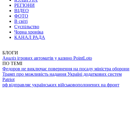
РЕГІОНИ
ВІДЕО
ФОТО
В світі
Суспільство
Чорна хроніка
КАНАЛ РАДА
БЛОГИ
Аналіз ігрових автоматів у казино PointLoto
ПО ТЕМІ
Федоров не виключає повернення на посаду міністра оборони
Трамп про можливість надання Україні додаткових систем
Patriot
рф відправляє українських військовополонених на фронт