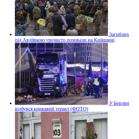
Загиблих
під Авдіївкою урочисто поховали на Київщині
У Берліні
відбувся кривавий теракт (ФОТО)