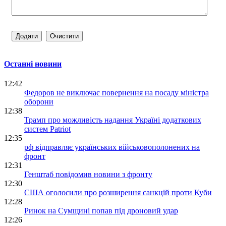
Останні новини
12:42
Федоров не виключає повернення на посаду міністра
оборони
12:38
Трамп про можливість надання Україні додаткових
систем Patriot
12:35
рф відправляє українських військовополонених на
фронт
12:31
Генштаб повідомив новини з фронту
12:30
США оголосили про розширення санкцій проти Куби
12:28
Ринок на Сумщині попав під дроновий удар
12:26