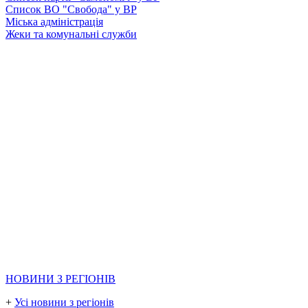
Список ВО "Свобода" у ВР
Міська адміністрація
Жеки та комунальні служби
НОВИНИ З РЕГІОНІВ
+
Усі новини з регіонів