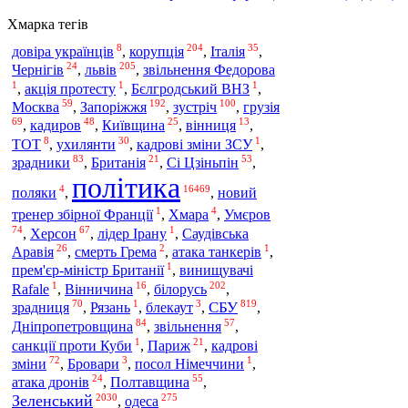
Хмарка тегів
8
204
35
довіра українців
,
корупція
,
Італія
,
24
205
Чернігів
,
львів
,
звільнення Федорова
1
1
1
,
акція протесту
,
Бєлгродський ВНЗ
,
59
192
100
Москва
,
Запоріжжя
,
зустріч
,
грузія
69
48
25
13
,
кадиров
,
Київщина
,
вінниця
,
8
30
1
ТОТ
,
ухилянти
,
кадрові зміни ЗСУ
,
83
21
53
зрадники
,
Британія
,
Сі Цзіньпін
,
політика
4
16469
поляки
,
,
новий
1
4
тренер збірної Франції
,
Хмара
,
Умєров
74
67
1
,
Херсон
,
лідер Ірану
,
Саудівська
26
2
1
Аравія
,
смерть Грема
,
атака танкерів
,
1
прем'єр-міністр Британії
,
винищувачі
1
16
202
Rafale
,
Вінничина
,
білорусь
,
70
1
3
819
СБУ
зрадниця
,
Рязань
,
блекаут
,
,
84
57
Дніпропетровщина
,
звільнення
,
1
21
санкції проти Куби
,
Париж
,
кадрові
72
3
1
зміни
,
Бровари
,
посол Німеччини
,
24
55
атака дронів
,
Полтавщина
,
2030
275
Зеленський
одеса
,