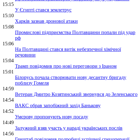
15:15
У Єгипті стався землетрус
15:10
Харків зазнав дронової атаки
15:08
Промислові підприємства Полтавщини попали під удар
рф
15:06
На Полтавщині стався витік небезпечної хімічної
речовини
15:04
Трамп повідомив про нові переговори з Іраном
15:01
Білорусь почала створювати нову десантну бригаду
поблизу Гомеля
14:59
Ветеран Дмитро Козятинський звернувся до Зеленського
14:54
ВАКС обрав запобіжний захід Банькову
14:52
Умєрову пропонують нову посаду
14:49
Залужний взяв участь у нараді українських послів
14:56
Генштаб повідомив подробиці успішної спецоперації