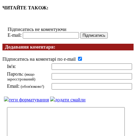
ЧИТАЙТЕ ТАКОЖ:
Підписатись не коментуючи
E-mail:
Додавання коментаря:
Підписатись на коментарі по e-mail
Ім'я:
Пароль:
(якщо
зареєстрований)
Email:
(обов'язково!)
теги форматування
додати смайли