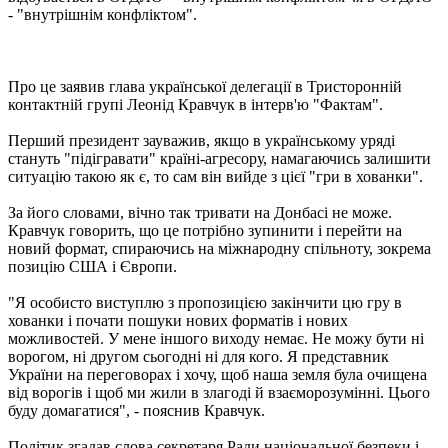
- "внутрішнім конфліктом".
Про це заявив глава української делегації в Тристоронній
контактній групі Леонід Кравчук в інтерв'ю "Фактам".
Перший президент зауважив, якщо в українському уряді
стануть "підігравати" країні-агресору, намагаючись залишити
ситуацію такою як є, то сам він вийде з цієї "гри в хованки".
За його словами, вічно так тривати на Донбасі не може.
Кравчук говорить, що це потрібно зупинити і перейти на
новий формат, спираючись на міжнародну спільноту, зокрема
позицію США і Європи.
"Я особисто виступлю з пропозицією закінчити цю гру в
хованки і почати пошуки нових форматів і нових
можливостей. У мене іншого виходу немає. Не можу бути ні
ворогом, ні другом сьогодні ні для кого. Я представник
України на переговорах і хочу, щоб наша земля була очищена
від ворогів і щоб ми жили в злагоді й взаєморозумінні. Цього
буду домагатися", - пояснив Кравчук.
Політик згадав слова секретаря Ради національної безпеки і