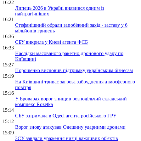
16:22
Липець 2026 в Україні виявився одним із
найтрагічніших
16:21
Стефанішиній обрали запобіжний захід - заставу у 6
мільйонів гривень
16:36
СБУ викрила у Києві агента ФСБ
16:33
Наслідки масованого ракетно-дронового удару по
Київщині
15:27
Порошенко висловив підтримку українським бізнесам
15:19
На Київщині триває загроза забруднення атмосферного
повітря
15:16
У Броварах ворог знищив розподільчий складський
комплекс Rozetka
15:14
СБУ затримала в Одесі агента російського ГРУ
15:12
Ворог знову атакував Одещину ударними дронами
15:09
ЗСУ завдали ураження низці важливих об'єктів