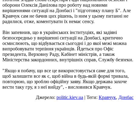
оборони Олексія Данілова про роботу над новими
вирішеннями ситуації на Донбасі і "підготовку плану Б". Але
Кравчук сам не бачив цих рішень, із ним у цьому питанні не
радилися, отже, коментувати їх немає сенсу.
Він запевнив, що в українських інституціях, які задіяні
безпосередньо у вирішенні ситуації на Донбасі, критично
осмислюють, що відбувається сьогодні і до якої межі можна
випробовувати терпіння українців. Йдеться про Офіс
президента, Верховну Раду, Кабінет міністрів, а також
Міністерства закордонних, внутрішніх справ, Службу безпеки.
"Якщо я побачу, що все це використовується саме для того,
щоб залишити все як є, щоб війна в будь-якій формі тривала,
повторюю, що зроблю офіційну заяву. Якщо держава захоче
вести таку гру, я з неї вийду", - висловився Кравчук.
Джерело:
politic.kiev.ua
| Теги:
Кравчук
,
Донбас