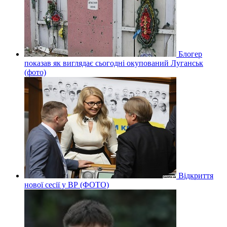
Блогер
показав як виглядає сьогодні окупований Луганськ
(фото)
Відкриття
нової сесії у ВР (ФОТО)