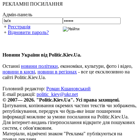
РЕКЛАМНІ ПОСИЛАННЯ
Адмін-панель
+
Реєстрація
+
Відновити пароль?
Новини України від Politic.Kiev.Ua.
Останні
новини політики
, економіки, культури, фото і відео,
новини в києві
,
новини в регіонах
- все це ексклюзивно на
сайті Politic.Kiev.Ua.
Головний редактор:
Роман Кшановський
E-mail редакції:
politic_kiev@ukr.net
© 2007— 2026. "Politic.Kiev.Ua". Усі права захищені.
Цитування, копіювання окремих частин текстів чи зображень,
републікування, передрук чи будь-яке інше поширення
інформації можливе за умови посилання на Politic.Kiev.Ua.
Для інтернет-видань гіперпосилання відкрите для пошукових
систем, є обов'язковим.
Матеріали, відмічені знаком "Реклама" публікуються на
правах реклами.