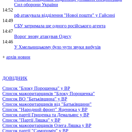
Сил оборони України
14:52
рф атакувала відділення "Нової пошти" у Гайсині
14:49
СБУ затримала ще одного російського агента
14:47
Ворог знову атакував Одесу
14:46
У Хмельницькому було чути звуки вибухів
+
архів новин
ДОВІДНИК
Список "Блоку Порошенка" у ВР
Список мажоритарщиків "Блоку Порошенка"
Список ВО "Батьківщина" у ВР
Список мажоритарщиків від "Батьківщини"
Список "Народний фронт" Яценюка у ВР
Список партії Гриценка та Демальянс у ВР
Список "Партії Ляшка" у ВР
Список мажоритарщиків Олега Ляшка у ВР
Список партії "Самопоміч" у ВР