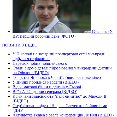
Савченко У
ВР: перший робочий день (ФОТО)
НОВИНИ З ВІДЕО
У Нікополі на засіданні позачергової сесії міськради
відбулася стрілянина
Парасюк побив поліцейського
Стали відомо деталі підозрюваної у викраденні дитини
на Оболоні (ВІДЕО)
"Звірства Яценюка в Чечні": з'явилося нове відео
У Дніпрі побилися нардепи (ВІДЕО)
Відео масової бійки підлітків у Львові
Воїн АТО вдарив генерала (ВІДЕО)
Кримчани здійснюють "паломництво" до Миколи ІІ
(ВІДЕО)
Опубліковано відео з Надією Савченко і бойовиками
"ДНР"
Активістка Femen зірвала конференцію Ле Пен (ВІДЕО)