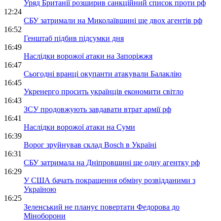
Уряд Британії розширив санкційний список проти рф
12:24
СБУ затримали на Миколаївщині ще двох агентів рф
16:52
Генштаб підбив підсумки дня
16:49
Наслідки ворожої атаки на Запоріжжя
16:47
Сьогодні вранці окупанти атакували Балаклію
16:45
Укренерго просить українців економити світло
16:43
ЗСУ продовжують завдавати втрат армії рф
16:41
Наслідки ворожої атаки на Суми
16:39
Ворог зруйнував склад Bosch в Україні
16:31
СБУ затримала на Дніпровщині ще одну агентку рф
16:29
У США бачать покращення обміну розвідданими з
Україною
16:25
Зеленський не планує повертати Федорова до
Міноборони