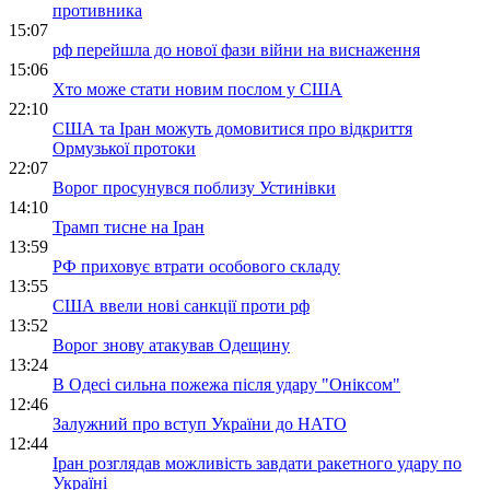
противника
15:07
рф перейшла до нової фази війни на виснаження
15:06
Хто може стати новим послом у США
22:10
США та Іран можуть домовитися про відкриття
Ормузької протоки
22:07
Ворог просунувся поблизу Устинівки
14:10
Трамп тисне на Іран
13:59
РФ приховує втрати особового складу
13:55
США ввели нові санкції проти рф
13:52
Ворог знову атакував Одещину
13:24
В Одесі сильна пожежа після удару "Оніксом"
12:46
Залужний про вступ України до НАТО
12:44
Іран розглядав можливість завдати ракетного удару по
Україні