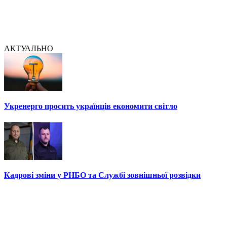
АКТУАЛЬНО
Укренерго просить українців економити світло
Кадрові зміни у РНБО та Службі зовнішньої розвідки