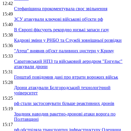
12:42
Стефанішина прокоментувала своє звільнення
15:49
ЗСУ атакували ключові військові об'єкти рф
15:40
В Європі фіксують рекордно низькі запаси газу
15:38
Кадрові зміни у РНБО та Службі зовнішньої розвідки
15:36
"Атеш" виявив об'єкт паливних цистерн у Криму
15:33
Саратовський НПЗ та військовий аеродром "Енгельс"
атакували дрони
15:31
Генштаб повідомив дані про втрати ворожих військ
15:28
Дрони атакували Бєлгородський технологічний
університет
15:25
рф стали застосовувати більше реактивних дронів
15:19
Зрадник наводив ракетно-дронові атаки ворога по
Полтавщині
15:17
рф обстріляла транспортну інфраструктуру Одещини