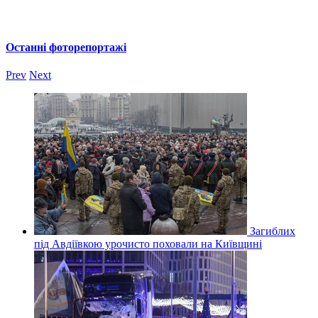
Останні фоторепортажі
Prev
Next
Загиблих
під Авдіївкою урочисто поховали на Київщині