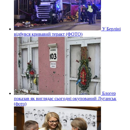
У Берліні
відбувся кривавий теракт (ФОТО)
Блогер
показав як виглядає сьогодні окупований Луганськ
(фото)