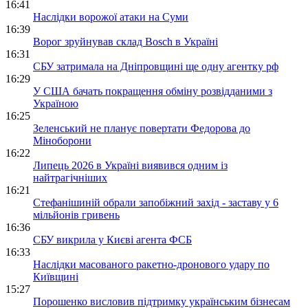
16:41
Наслідки ворожої атаки на Суми
16:39
Ворог зруйнував склад Bosch в Україні
16:31
СБУ затримала на Дніпровщині ще одну агентку рф
16:29
У США бачать покращення обміну розвідданими з
Україною
16:25
Зеленський не планує повертати Федорова до
Міноборони
16:22
Липець 2026 в Україні виявився одним із
найтрагічніших
16:21
Стефанішиній обрали запобіжний захід - заставу у 6
мільйонів гривень
16:36
СБУ викрила у Києві агента ФСБ
16:33
Наслідки масованого ракетно-дронового удару по
Київщині
15:27
Порошенко висловив підтримку українським бізнесам