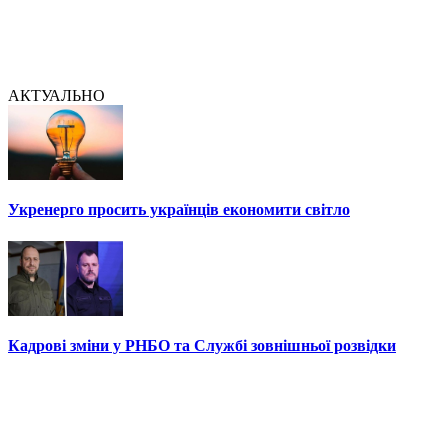
АКТУАЛЬНО
Укренерго просить українців економити світло
Кадрові зміни у РНБО та Службі зовнішньої розвідки