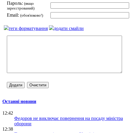
Пароль:
(якщо
зареєстрований)
Email:
(обов'язково!)
теги форматування
додати смайли
Останні новини
12:42
Федоров не виключає повернення на посаду міністра
оборони
12:38