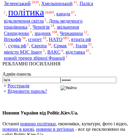
2030
11
Зеленський
,
Хмельницький
,
Паліса
політика
1
16469
67
,
,
канада
,
2
відключення світла
,
День медичного
1
24
працівника
,
Чернігів
,
звільнення
1
168
12
Свириденко
,
зрадник
,
Черкащина
,
34
10
683
НАТО
Віткофф
,
єгипет
,
,
втрата рф
1
1
34
150
35
,
судна рф
,
Європа
,
Єрмак
,
Італія
,
1
6
41
міністр МЗС Ірану
,
ВАКС
,
відставка
,
1
новий тренер збірної Франції
РЕКЛАМНІ ПОСИЛАННЯ
Адмін-панель
+
Реєстрація
+
Відновити пароль?
Новини України від Politic.Kiev.Ua.
Останні
новини політики
, економіки, культури, фото і відео,
новини в києві
,
новини в регіонах
- все це ексклюзивно на
сайті Politic.Kiev.Ua.