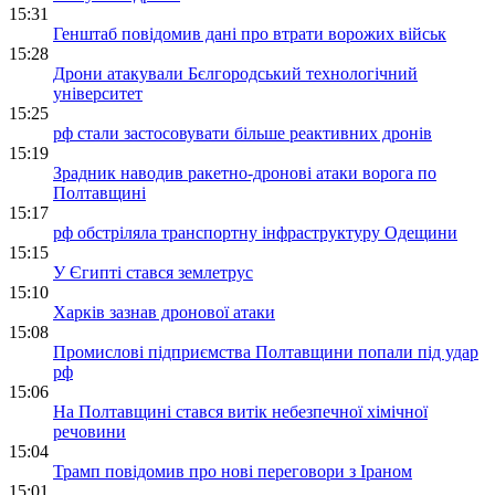
15:31
Генштаб повідомив дані про втрати ворожих військ
15:28
Дрони атакували Бєлгородський технологічний
університет
15:25
рф стали застосовувати більше реактивних дронів
15:19
Зрадник наводив ракетно-дронові атаки ворога по
Полтавщині
15:17
рф обстріляла транспортну інфраструктуру Одещини
15:15
У Єгипті стався землетрус
15:10
Харків зазнав дронової атаки
15:08
Промислові підприємства Полтавщини попали під удар
рф
15:06
На Полтавщині стався витік небезпечної хімічної
речовини
15:04
Трамп повідомив про нові переговори з Іраном
15:01