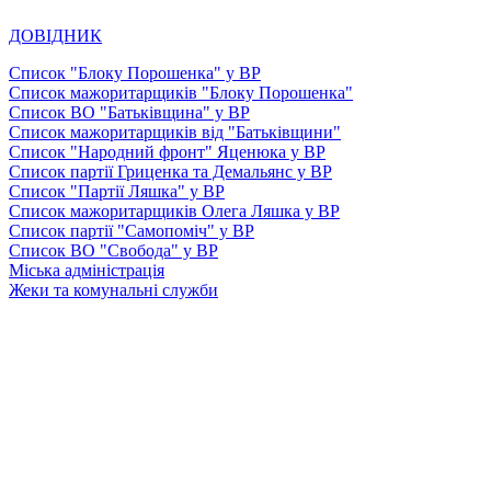
ДОВІДНИК
Список "Блоку Порошенка" у ВР
Список мажоритарщиків "Блоку Порошенка"
Список ВО "Батьківщина" у ВР
Список мажоритарщиків від "Батьківщини"
Список "Народний фронт" Яценюка у ВР
Список партії Гриценка та Демальянс у ВР
Список "Партії Ляшка" у ВР
Список мажоритарщиків Олега Ляшка у ВР
Список партії "Самопоміч" у ВР
Список ВО "Свобода" у ВР
Міська адміністрація
Жеки та комунальні служби