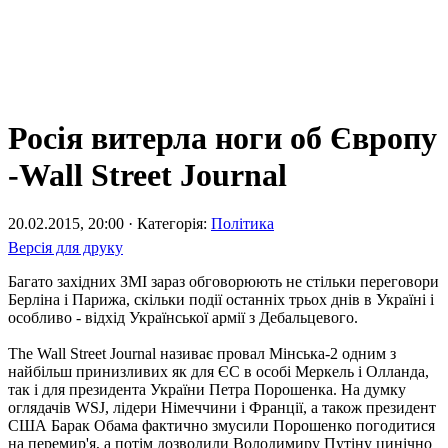
Росія витерла ноги об Європу
-Wall Street Journal
20.02.2015, 20:00 · Категорія:
Політика
Версія для друку
Багато західних ЗМІ зараз обговорюють не стільки переговори
Берліна і Парижа, скільки події останніх трьох днів в Україні і
особливо - відхід Української армії з Дебальцевого.
The Wall Street Journal називає провал Мінська-2 одним з
найбільш принизливих як для ЄС в особі Меркель і Олланда,
так і для президента України Петра Порошенка. На думку
оглядачів WSJ, лідери Німеччини і Франції, а також президент
США Барак Обама фактично змусили Порошенко погодитися
на перемир'я, а потім дозволили Володимиру Путіну цинічно