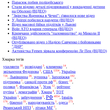
Парасюк побив поліцейського
Стали відомо деталі підозрюваної у викраденні дитини
на Оболоні (ВІДЕО)
"Звірства Яценюка в Чечні": з'явилося нове відео
У Дніпрі побилися нардепи (ВІДЕО)
Відео масової бійки підлітків у Львові
Воїн АТО вдарив генерала (ВІДЕО)
Кримчани здійснюють "паломництво" до Миколи ІІ
(ВІДЕО)
Опубліковано відео з Надією Савченко і бойовиками
"ДНР"
Активістка Femen зірвала конференцію Ле Пен (ВІДЕО)
Хмарка тегів
30
3
14
ухилянти
,
розвіддані
,
клименко
,
1
1354
США
Україна
звільнення Федорова
,
,
726
26
1
192
,
Львівщина
,
зупинка
,
Запоріжжя
,
7
61
19
підтримка
,
санкції проти рф
,
бізнес
,
4
1
12
поляки
,
Франківськ
,
Усик
,
рейтинг
2
2
4
путіна
,
демографія
,
Хмара
,
ТОТ
РФ
1
1
4854
України
,
забруднення
,
,
Ізраїль
176
35
1
275
одеса
,
біженці
,
народжуваність
,
,
1
1
Рязанський НПЗ
,
літаки МіГ
,