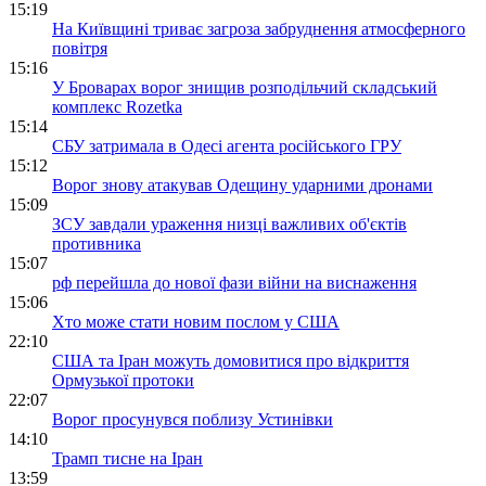
15:19
На Київщині триває загроза забруднення атмосферного
повітря
15:16
У Броварах ворог знищив розподільчий складський
комплекс Rozetka
15:14
СБУ затримала в Одесі агента російського ГРУ
15:12
Ворог знову атакував Одещину ударними дронами
15:09
ЗСУ завдали ураження низці важливих об'єктів
противника
15:07
рф перейшла до нової фази війни на виснаження
15:06
Хто може стати новим послом у США
22:10
США та Іран можуть домовитися про відкриття
Ормузької протоки
22:07
Ворог просунувся поблизу Устинівки
14:10
Трамп тисне на Іран
13:59