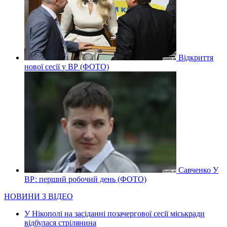
Відкриття
нової сесії у ВР (ФОТО)
Савченко У
ВР: перший робочий день (ФОТО)
НОВИНИ З ВІДЕО
У Нікополі на засіданні позачергової сесії міськради
відбулася стрілянина