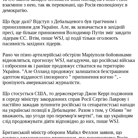
взаємини з нею, так як переконані, що Росія еволюціонує в
демократію.
Що буде далі? Відступ з Дебальцевого був трагічним і
принизливим для України. Але, як зазначається в західній
пресі, ще більше приниження Володимир Путін зміг завдати
лідерам ЄС. Втім, пише WSJ, ці події тільки оголюють
пасивність західних лідерів.
Рано чи пізно артилерійські обстріли Маріуполя бойовиками
відновляться, прогнозує WSJ, нагадуючи, що російські війська
і озброєння як і раніше продовжує стікатися на територію
України. "Але Олланд продовжує залишатися безстрашним
адептом відданості ілюзорного " припинення вогню ", -
іронізують американські журналісти.
Що стосується США, то держсекретар Джон Керрі подзвонив
в середу міністру закордонних справ Росії Сергію Лаврову і
настійно зажадав зупинити російські та сепаратистські напади
на українські позиції в Дебальцеве. Разом з тим, у Обами "не
вважають, що угоди про перемир'я мертві", так що українцям
слід продовжувати діяти відповідно до них, пише WSJ.
Британський міністр оборони Майкл Феллон заявив, що
тактика замаскованого вторгнення, яку використовує Росія,