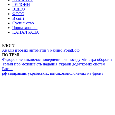
РЕГІОНИ
ВІДЕО
ФОТО
В світі
Суспільство
Чорна хроніка
КАНАЛ РАДА
БЛОГИ
Аналіз ігрових автоматів у казино PointLoto
ПО ТЕМІ
Федоров не виключає повернення на посаду міністра оборони
Трамп про можливість надання Україні додаткових систем
Patriot
рф відправляє українських військовополонених на фронт