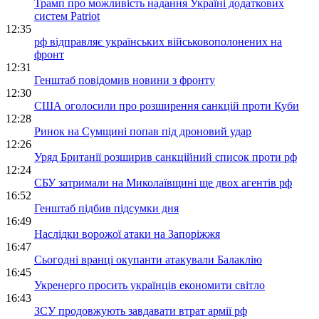
Трамп про можливість надання Україні додаткових
систем Patriot
12:35
рф відправляє українських військовополонених на
фронт
12:31
Генштаб повідомив новини з фронту
12:30
США оголосили про розширення санкцій проти Куби
12:28
Ринок на Сумщині попав під дроновий удар
12:26
Уряд Британії розширив санкційний список проти рф
12:24
СБУ затримали на Миколаївщині ще двох агентів рф
16:52
Генштаб підбив підсумки дня
16:49
Наслідки ворожої атаки на Запоріжжя
16:47
Сьогодні вранці окупанти атакували Балаклію
16:45
Укренерго просить українців економити світло
16:43
ЗСУ продовжують завдавати втрат армії рф