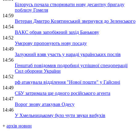
Білорусь почала створювати нову десантну бригаду
поблизу Гомеля
14:59
Ветеран Дмитро Козятинський звернувся до Зеленського
14:54
ВАКС обрав запобіжний захід Банькову
14:52
Умєрову пропонують нову посаду
14:49
Залужний взяв участь у нараді українських послів
14:56
Генштаб повідомив подробиці успішної спецоперації
Сил оборони України
14:52
рф атакувала відділення "Нової пошти" у Гайсині
14:49
СБУ затримала ще одного російського агента
14:47
Ворог знову атакував Одесу
14:46
У Хмельницькому було чути звуки вибухів
+
архів новин