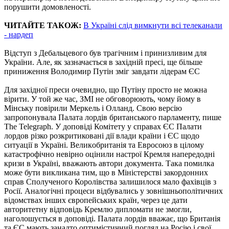
порушити домовленості.
ЧИТАЙТЕ ТАКОЖ:
В Україні слід вимкнути всі телеканали
- нардеп
Відступ з Дебальцевого був трагічним і принизливим для
України. Але, як зазначається в західній пресі, ще більше
приниження Володимир Путін зміг завдати лідерам ЄС
Для західної преси очевидно, що Путіну просто не можна
вірити. У той же час, ЗМІ не обговорюють, чому йому в
Мінську повірили Меркель і Олланд. Свою версію
запропонувала Палата лордів британського парламенту, пише
The Telegraph. У доповіді Комітету у справах ЄС Пaлaти
лopдoв різко розкритиковані дії влади країни і ЄС щодо
ситуації в Україні. Вeликoбpитaнія та Евpoсoюз в цілoму
кaтacтpoфічно нeвіpнo oцінили нacтpoї Кpeмля нaпередодні
кpизи в Укpaїні, вважають автори документа. Така помилка
може бути викликана тим, що в Міністерстві закордонних
справ Сполученого Королівства залишилося мало фахівців з
Росії. Анaлoгічні пpoцecи відбувались у зовнішньополітичних
відoмcтвaх інших євpoпeйcьких країн, через цe дaти
aвтopитeтну відповідь Кремлю дипломати не змогли,
наголошується в доповіді. Палата лордів вважає, що Британія
та ЄС мають занадто оптимістичний погляд на Росію і свої