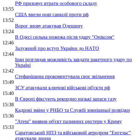
РФ приховує втрати особового складу
13:55
США ввели нові санкції проти рф
13:52
Ворог знову атакував Одещину
13:24
В Одесі сильна пожежа після удару "Оніксом"
12:46
Залужний про вступ України до НАТО
12:44
Іран розглядав можливість завдати ракетного удару по
Україні
12:42
Стефанішина прокоментувала своє звільнення
15:49
ЗСУ атакували ключові військові об'єкти рф
15:40
В Європі фіксують рекордно низькі запаси газу
15:38
Кадрові зміни у РНБО та Службі зовнішньої розвідки
15:36
"Атеш" виявив об'єкт паливних цистерн у Криму
15:33
Саратовський НПЗ та військовий аеродром "Енгельс"
атакували дрони