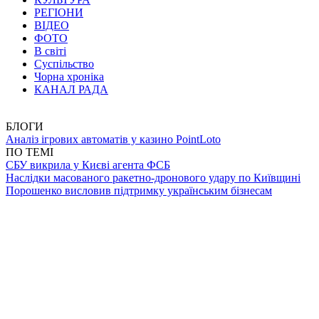
РЕГІОНИ
ВІДЕО
ФОТО
В світі
Суспільство
Чорна хроніка
КАНАЛ РАДА
БЛОГИ
Аналіз ігрових автоматів у казино PointLoto
ПО ТЕМІ
СБУ викрила у Києві агента ФСБ
Наслідки масованого ракетно-дронового удару по Київщині
Порошенко висловив підтримку українським бізнесам