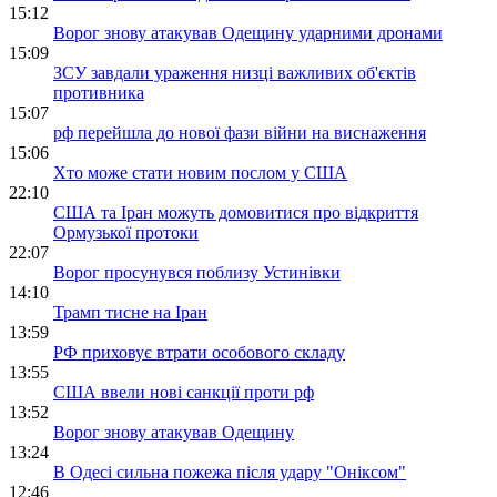
15:12
Ворог знову атакував Одещину ударними дронами
15:09
ЗСУ завдали ураження низці важливих об'єктів
противника
15:07
рф перейшла до нової фази війни на виснаження
15:06
Хто може стати новим послом у США
22:10
США та Іран можуть домовитися про відкриття
Ормузької протоки
22:07
Ворог просунувся поблизу Устинівки
14:10
Трамп тисне на Іран
13:59
РФ приховує втрати особового складу
13:55
США ввели нові санкції проти рф
13:52
Ворог знову атакував Одещину
13:24
В Одесі сильна пожежа після удару "Оніксом"
12:46