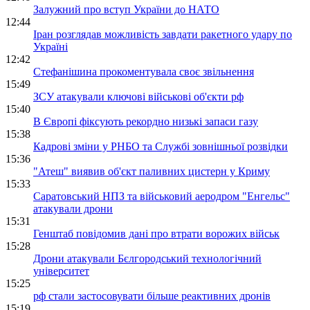
Залужний про вступ України до НАТО
12:44
Іран розглядав можливість завдати ракетного удару по
Україні
12:42
Стефанішина прокоментувала своє звільнення
15:49
ЗСУ атакували ключові військові об'єкти рф
15:40
В Європі фіксують рекордно низькі запаси газу
15:38
Кадрові зміни у РНБО та Службі зовнішньої розвідки
15:36
"Атеш" виявив об'єкт паливних цистерн у Криму
15:33
Саратовський НПЗ та військовий аеродром "Енгельс"
атакували дрони
15:31
Генштаб повідомив дані про втрати ворожих військ
15:28
Дрони атакували Бєлгородський технологічний
університет
15:25
рф стали застосовувати більше реактивних дронів
15:19