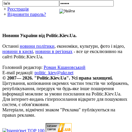
+
Реєстрація
+
Відновити пароль?
Новини України від Politic.Kiev.Ua.
Останні
новини політики
, економіки, культури, фото і відео,
новини в києві
,
новини в регіонах
- все це ексклюзивно на
сайті Politic.Kiev.Ua.
Головний редактор:
Роман Кшановський
E-mail редакції:
politic_kiev@ukr.net
© 2007— 2026. "Politic.Kiev.Ua". Усі права захищені.
Цитування, копіювання окремих частин текстів чи зображень,
републікування, передрук чи будь-яке інше поширення
інформації можливе за умови посилання на Politic.Kiev.Ua.
Для інтернет-видань гіперпосилання відкрите для пошукових
систем, є обов'язковим.
Матеріали, відмічені знаком "Реклама" публікуються на
правах реклами.