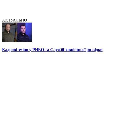
АКТУАЛЬНО
Кадрові зміни у РНБО та Службі зовнішньої розвідки