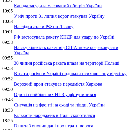
10:27
Канада засудила масований обстріл України
10:05
У ніч проти 31 липня ворог атакував Україну
10:03
Наслідки атаки РФ по Львову
10:01
РФ застосувала ракету КНДР для удару по Україні
09:58
На яку кількість ракет від США може розраховувати
Україна
09:55
30 липня російська ракета впала на території Польщі
09:53
Втрати росіян в Україні подолали психологічну відмітку
09:52
Ворожий дрон атакував передмістя Харкова
09:50
Один із найбільших НПЗ у рф зупинився
09:48
Ситуація на фронті на сході та півдні України
18:33
Кількість народжень в Італії скоротилася
18:25
Генштаб оновив дані про втрати ворога