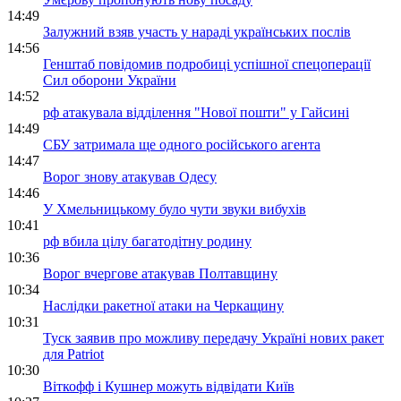
14:49
Залужний взяв участь у нараді українських послів
14:56
Генштаб повідомив подробиці успішної спецоперації
Сил оборони України
14:52
рф атакувала відділення "Нової пошти" у Гайсині
14:49
СБУ затримала ще одного російського агента
14:47
Ворог знову атакував Одесу
14:46
У Хмельницькому було чути звуки вибухів
10:41
рф вбила цілу багатодітну родину
10:36
Ворог вчергове атакував Полтавщину
10:34
Наслідки ракетної атаки на Черкащину
10:31
Туск заявив про можливу передачу Україні нових ракет
для Patriot
10:30
Віткофф і Кушнер можуть відвідати Київ