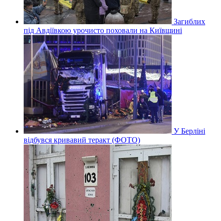
Загиблих
під Авдіївкою урочисто поховали на Київщині
У Берліні
відбувся кривавий теракт (ФОТО)