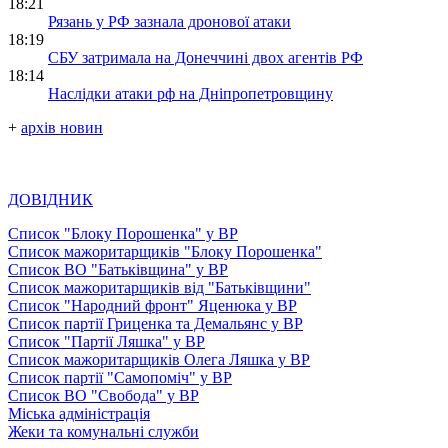
18:21
Рязань у РФ зазнала дронової атаки
18:19
СБУ затримала на Донеччині двох агентів РФ
18:14
Наслідки атаки рф на Дніпропетровщину
+
архів новин
ДОВІДНИК
Список "Блоку Порошенка" у ВР
Список мажоритарщиків "Блоку Порошенка"
Список ВО "Батьківщина" у ВР
Список мажоритарщиків від "Батьківщини"
Список "Народний фронт" Яценюка у ВР
Список партії Гриценка та Демальянс у ВР
Список "Партії Ляшка" у ВР
Список мажоритарщиків Олега Ляшка у ВР
Список партії "Самопоміч" у ВР
Список ВО "Свобода" у ВР
Міська адміністрація
Жеки та комунальні служби