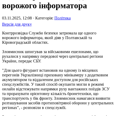
ворожого інформатора
03.11.2025, 12:08 · Категорія:
Політика
Версія для друку
Контррозвідка Служби безпеки затримала ще одного
ворожого інформатора, який діяв у Полтавській та
Кіровоградській областях.
Зловмисник шпигував за військовими ешелонами, що
рухалися у напрямку передової через центральні регіони
України, передає СБУ.
"Для цього фігурант встановив на одному із місцевих
перегонів Укрзалізниці приховану мінікамеру з додатковим
акумулятором та віддаленим доступом для російських
спецслужбістів. У такий спосіб окупанти могли в режимі
онлайн відстежувати напрямки руху вантажних поїздів ЗСУ
та прорахувати орієнтовну кількість бронетехніки, що
транспортують у бік фронту. Зловмисник намагався виявити
розташування засобів протиповітряної оборони у центральних
регіонах", - розповіли в спецслужбі.