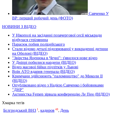
Савченко У
ВР: перший робочий день (ФОТО)
НОВИНИ З ВІДЕО
У Нікополі на засіданні позачергової сесії міськради
відбулася стрілянина
Парасюк побив поліцейського
Стали відомо деталі підозрюваної у викраденні дитини
на Оболоні (ВІДЕО)
"Звірства Яценюка в Чечні": з'явилося нове відео
У Дніпрі побилися нардепи (ВІДЕО)
Відео масової бійки підлітків у Львові
Воїн АТО вдарив генерала (ВІДЕО)
Кримчани здійснюють "паломництво" до Миколи ІІ
(ВІДЕО)
Опубліковано відео з Надією Савченко і бойовиками
"ДНР"
Активістка Femen зірвала конференцію Ле Пен (ВІДЕО)
Хмарка тегів
1
48
Бєлгродський ВНЗ
,
кадиров
,
День