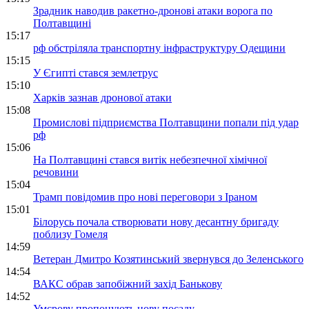
Зрадник наводив ракетно-дронові атаки ворога по
Полтавщині
15:17
рф обстріляла транспортну інфраструктуру Одещини
15:15
У Єгипті стався землетрус
15:10
Харків зазнав дронової атаки
15:08
Промислові підприємства Полтавщини попали під удар
рф
15:06
На Полтавщині стався витік небезпечної хімічної
речовини
15:04
Трамп повідомив про нові переговори з Іраном
15:01
Білорусь почала створювати нову десантну бригаду
поблизу Гомеля
14:59
Ветеран Дмитро Козятинський звернувся до Зеленського
14:54
ВАКС обрав запобіжний захід Банькову
14:52
Умєрову пропонують нову посаду