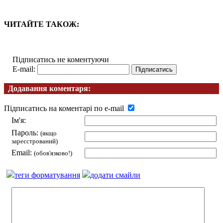
ЧИТАЙТЕ ТАКОЖ:
Підписатись не коментуючи
E-mail:
Додавання коментаря:
Підписатись на коментарі по e-mail
Ім'я:
Пароль:
(якщо
зареєстрований)
Email:
(обов'язково!)
теги форматування
додати смайли