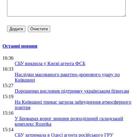
Останні новини
16:36
СБУ викрила у Києві агента ФСБ
16:33
Наслідки масованого ракетно-дронового удару по
Київщині
15:27
Порошенко висловив підтримку українським бізнесам
15:19
На Київщині триває загроза забруднення атмосферного
повітря
15:16
У Броварах ворог знищив розподільчий складський
комплекс Rozetka
15:14
СБУ затримала в Одесі агента російського ГРУ