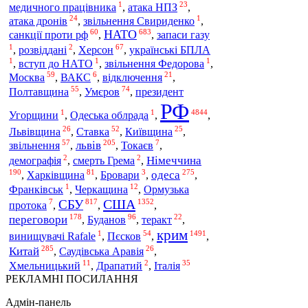
1
23
медичного працівника
,
атака НПЗ
,
24
1
атака дронів
,
звільнення Свириденко
,
60
683
НАТО
санкції проти рф
,
,
запаси газу
1
2
67
,
розвіддані
,
Херсон
,
українські БПЛА
1
1
1
,
вступ до НАТО
,
звільнення Федорова
,
59
6
21
Москва
,
ВАКС
,
відключення
,
55
74
Умєров
Полтавщина
,
,
президент
РФ
1
1
4844
Угорщини
,
Одеська облрада
,
,
26
52
25
Львівщина
,
Ставка
,
Київщина
,
57
205
7
львів
звільнення
,
,
Токаєв
,
2
2
Німеччина
демографія
,
смерть Грема
,
190
81
3
275
Харківщина
одеса
,
,
Бровари
,
,
1
12
Франківськ
,
Черкащина
,
Ормузька
США
СБУ
7
817
1352
протока
,
,
,
178
96
22
переговори
Буданов
,
,
теракт
,
крим
1
54
1491
винищувачі Rafale
,
Пєсков
,
,
285
26
Китай
,
Саудівська Аравія
,
11
2
35
Хмельницький
,
Драпатий
,
Італія
РЕКЛАМНІ ПОСИЛАННЯ
Адмін-панель