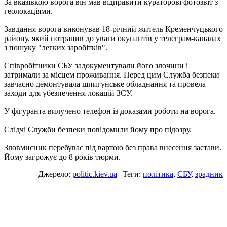
За вказівкою ворога він мав відправити кураторові фотозвіт з
геолокаціями.
Завдання ворога виконував 18-річний житель Кременчуцького
району, який потрапив до уваги окупантів у телеграм-каналах
з пошуку "легких заробітків".
Співробітники СБУ задокументували його злочини і
затримали за місцем проживання. Перед цим Служба безпеки
завчасно демонтувала шпигунське обладнання та провела
заходи для убезпечення локацій ЗСУ.
У фігуранта вилучено телефон із доказами роботи на ворога.
Слідчі Служби безпеки повідомили йому про підозру.
Зловмисник перебуває під вартою без права внесення застави.
Йому загрожує до 8 років тюрми.
Джерело:
politic.kiev.ua
| Теги:
політика
,
СБУ
,
зрадник