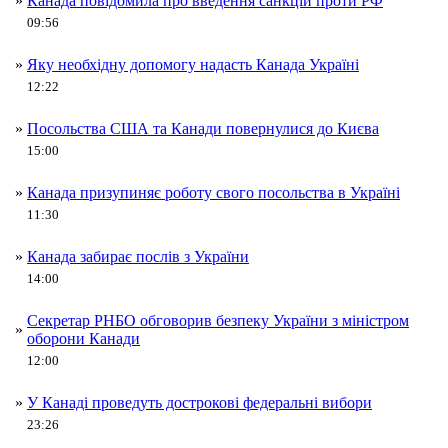
»
Канада повідомила про введення санкцій проти РФ
09:56
»
Яку необхідну допомогу надасть Канада Україні
12:22
»
Посольства США та Канади повернулися до Києва
15:00
»
Канада призупиняє роботу свого посольства в Україні
11:30
»
Канада забирає послів з України
14:00
Секретар РНБО обговорив безпеку України з міністром
»
оборони Канади
12:00
»
У Канаді проведуть дострокові федеральні вибори
23:26