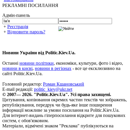
РЕКЛАМНІ ПОСИЛАННЯ
Адмін-панель
+
Реєстрація
+
Відновити пароль?
Новини України від Politic.Kiev.Ua.
Останні
новини політики
, економіки, культури, фото і відео,
новини в києві
,
новини в регіонах
- все це ексклюзивно на
сайті Politic.Kiev.Ua.
Головний редактор:
Роман Кшановський
E-mail редакції:
politic_kiev@ukr.net
© 2007— 2026. "Politic.Kiev.Ua". Усі права захищені.
Цитування, копіювання окремих частин текстів чи зображень,
републікування, передрук чи будь-яке інше поширення
інформації можливе за умови посилання на Politic.Kiev.Ua.
Для інтернет-видань гіперпосилання відкрите для пошукових
систем, є обов'язковим.
Матеріали, відмічені знаком "Реклама" публікуються на