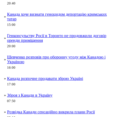
20:40
Канада хоче визнати геноцидом депортацію кримських
»
татар
15:00
Генконсульству Росії в Торонто не продовжили договір
»
оренди приміщення
20:00
Шевченко розповів про оборонну угоду між Канадою і
»
Україною
16:00
»
Канада розпочне продавати зброю Україні
17:00
»
Зброя з Канади в Україну
07:50
»
Розвідка Канади сенсаційно викрила плани Росії