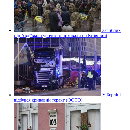
Загиблих
під Авдіївкою урочисто поховали на Київщині
У Берліні
відбувся кривавий теракт (ФОТО)