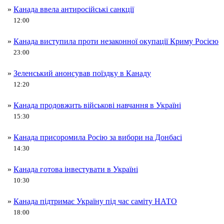
»
Канада ввела антиросійські санкції
12:00
»
Канада виступила проти незаконної окупації Криму Росією
23:00
»
Зеленський анонсував поїздку в Канаду
12:20
»
Канада продовжить військові навчання в Україні
15:30
»
Канада присоромила Росію за вибори на Донбасі
14:30
»
Канада готова інвестувати в Україні
10:30
»
Канада підтримає Україну під час саміту НАТО
18:00