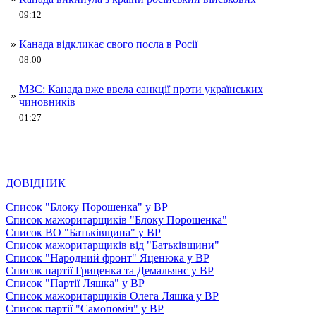
09:12
»
Канада відкликає свого посла в Росії
08:00
МЗС: Канада вже ввела санкції проти українських
»
чиновників
01:27
ДОВІДНИК
Список "Блоку Порошенка" у ВР
Список мажоритарщиків "Блоку Порошенка"
Список ВО "Батьківщина" у ВР
Список мажоритарщиків від "Батьківщини"
Список "Народний фронт" Яценюка у ВР
Список партії Гриценка та Демальянс у ВР
Список "Партії Ляшка" у ВР
Список мажоритарщиків Олега Ляшка у ВР
Список партії "Самопоміч" у ВР