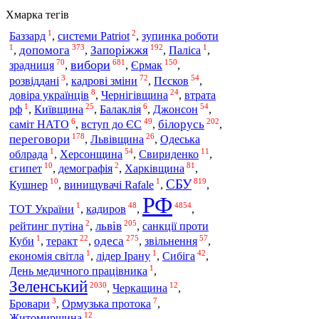
Хмарка тегів
1
2
Баззард
,
системи Patriot
,
зупинка роботи
1
373
192
1
допомога
Запоріжжя
,
,
,
Паліса
,
70
681
150
вибори
Єрмак
зрадниця
,
,
,
3
72
54
розвіддані
,
кадрові зміни
,
Пєсков
,
8
24
довіра українців
,
Чернігівщина
,
втрата
1
25
6
54
рф
,
Київщина
,
Балаклія
,
Джонсон
,
6
49
202
білорусь
саміт НАТО
,
вступ до ЄС
,
,
178
26
переговори
,
Львівщина
,
Одеська
1
54
11
облрада
,
Херсонщина
,
Свириденко
,
10
2
81
Харківщина
єгипет
,
демографія
,
,
СБУ
10
1
819
Кушнер
,
винищувачі Rafale
,
,
РФ
1
48
4854
ТОТ України
,
кадиров
,
,
2
205
львів
рейтинг путіна
,
,
санкції проти
1
22
275
57
одеса
Куби
,
теракт
,
,
звільнення
,
1
1
42
економія світла
,
лідер Ірану
,
Сибіга
,
1
День медичного працівника
,
Зеленський
2030
12
,
Черкащина
,
3
7
Бровари
,
Ормузька протока
,
12
Житомирщина