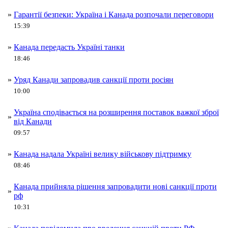
»
Гарантії безпеки: Україна і Канада розпочали переговори
15:39
»
Канада передасть Україні танки
18:46
»
Уряд Канади запровадив санкції проти росіян
10:00
Україна сподівається на розширення поставок важкої зброї
»
від Канади
09:57
»
Канада надала Україні велику військову підтримку
08:46
Канада прийняла рішення запровадити нові санкції проти
»
рф
10:31