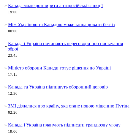
»
Канада може розширити антиросійські санкції
19:00
»
Між Україною та Канадою може запрацювати безвіз
00:00
Канада і Україна починають переговори про постачання
»
зброї
23:45
»
Міністр оборони Канади готує рішення по Україні
17:15
»
Канада та Україна підпишуть оборонний договір
12:30
»
ЗМІ дізналися про країну, яка стане новою мішенню Путіна
02:20
»
Канада і Україна планують підписати грандіозну угоду
19:00