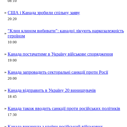
08:10
»
США і Канада зробили спільну заяву
20:20
"Клин клином вибивати": канадці лікують наркозалежність
»
героїном
10:00
»
Канада постачатиме в Україну військове спорядження
19:00
»
Канада запровадить секторальні санкції проти Росії
20:00
»
Канада відправить в Україну 20 винищувачів
18:45
»
Канада також вводить санкції проти російських політиків
17:30
»
Канада викинула з країни російський військових