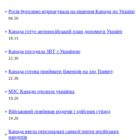
»
Росія бурхливо відреагувала на рішення Канади по Україні
06:50
»
Канада готує антиросійський план допомоги Україні
18:15
»
Канада погодила ЗВТ з Україною
22:30
»
Канада готова приймати біженців на зло Трампу
22:30
»
МЗС Канади очолила українка
19:20
»
Військовий повбивав родичів і здійснив суїцид
19:20
Канада ввела персональні санкції проти російських
»
нардепів