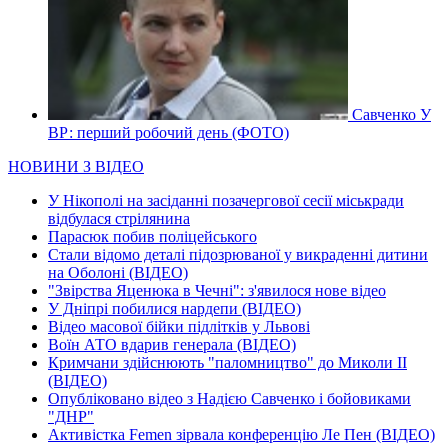
Савченко У
ВР: перший робочий день (ФОТО)
НОВИНИ З ВІДЕО
У Нікополі на засіданні позачергової сесії міськради
відбулася стрілянина
Парасюк побив поліцейського
Стали відомо деталі підозрюваної у викраденні дитини
на Оболоні (ВІДЕО)
"Звірства Яценюка в Чечні": з'явилося нове відео
У Дніпрі побилися нардепи (ВІДЕО)
Відео масової бійки підлітків у Львові
Воїн АТО вдарив генерала (ВІДЕО)
Кримчани здійснюють "паломництво" до Миколи ІІ
(ВІДЕО)
Опубліковано відео з Надією Савченко і бойовиками
"ДНР"
Активістка Femen зірвала конференцію Ле Пен (ВІДЕО)