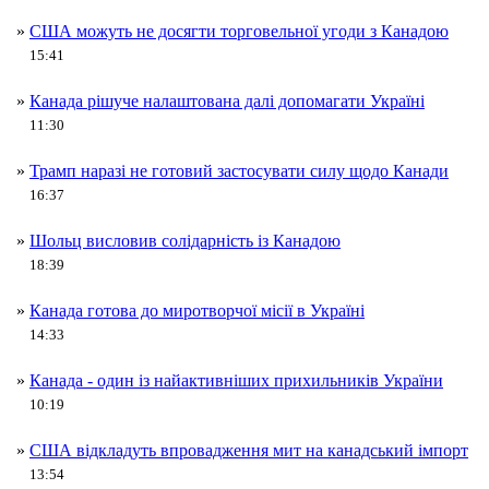
»
США можуть не досягти торговельної угоди з Канадою
15:41
»
Канада рішуче налаштована далі допомагати Україні
11:30
»
Трамп наразі не готовий застосувати силу щодо Канади
16:37
»
Шольц висловив солідарність із Канадою
18:39
»
Канада готова до миротворчої місії в Україні
14:33
»
Канада - один із найактивніших прихильників України
10:19
»
США відкладуть впровадження мит на канадський імпорт
13:54