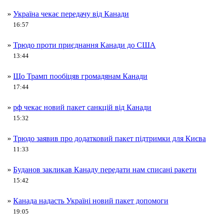
»
Україна чекає передачу від Канади
16:57
»
Трюдо проти приєднання Канади до США
13:44
»
Що Трамп пообіцяв громадянам Канади
17:44
»
рф чекає новий пакет санкцій від Канади
15:32
»
Трюдо заявив про додатковий пакет підтримки для Києва
11:33
»
Буданов закликав Канаду передати нам списані ракети
15:42
»
Канада надасть Україні новий пакет допомоги
19:05