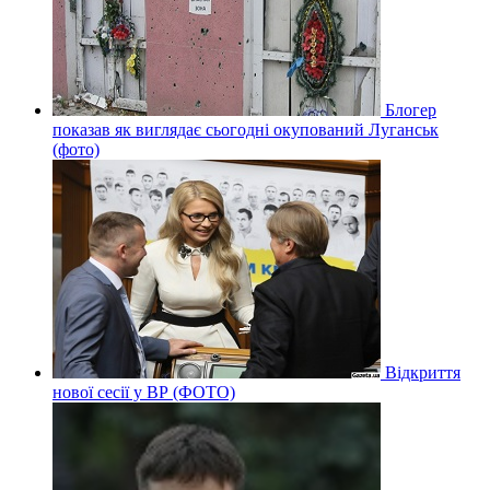
Блогер
показав як виглядає сьогодні окупований Луганськ
(фото)
Відкриття
нової сесії у ВР (ФОТО)