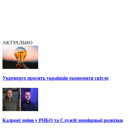
АКТУАЛЬНО
Укренерго просить українців економити світло
Кадрові зміни у РНБО та Службі зовнішньої розвідки