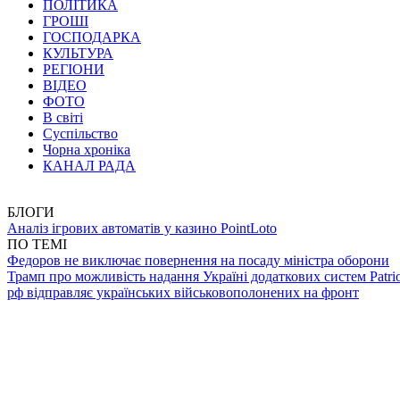
ПОЛІТИКА
ГРОШІ
ГОСПОДАРКА
КУЛЬТУРА
РЕГІОНИ
ВІДЕО
ФОТО
В світі
Суспільство
Чорна хроніка
КАНАЛ РАДА
БЛОГИ
Аналіз ігрових автоматів у казино PointLoto
ПО ТЕМІ
Федоров не виключає повернення на посаду міністра оборони
Трамп про можливість надання Україні додаткових систем Patrio
рф відправляє українських військовополонених на фронт