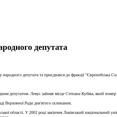
ародного депутата
у народного депутата та приєднався до фракції "Європейська Сол
дним депутатом. Левус зайняв місце Степана Кубіва, який помер 
ді Верховної Ради дев'ятого скликання.
ької області. У 2002 році закінчив Львівський національний унів