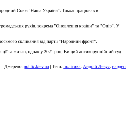
"Народний Союз "Наша Україна". Також працював в
ромадських рухів, зокрема "Оновлення країни" та "Опір". У
осьмого скликання від партії "Народний фронт".
ації за житло, однак у 2021 році Вищий антикорупційний суд
Джерело:
politic.kiev.ua
| Теги:
політика
,
Андрій Левус
,
нардеп