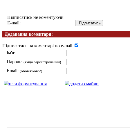
Підписатись не коментуючи
E-mail:
Додавання коментаря:
Підписатись на коментарі по e-mail
Ім'я:
Пароль:
(якщо зареєстрований)
Email:
(обов'язково!)
теги форматування
додати смайли