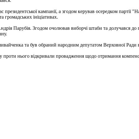
чався.
с президентської кампанії, а згодом керував осередком партії 
та громадських ініціативах.
дрія Парубія. Згодом очолював виборчі штаби та долучався до г
ану.
ивайченка та був обраний народним депутатом Верховної Ради в
оку проти нього відкривали провадження щодо отримання компенс