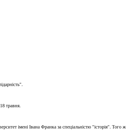
ідарність".
18 травня.
ерситет імені Івана Франка за спеціальністю "історія". Того ж