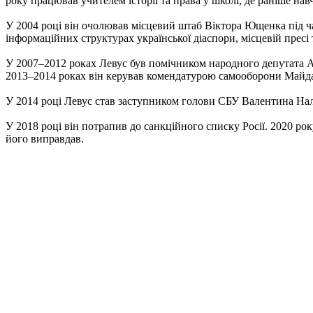
року працював учителем історії та права у школі, де раніше нав
У 2004 році він очолював місцевий штаб Віктора Ющенка під ча
інформаційних структурах української діаспори, місцевій пресі 
У 2007–2012 роках Левус був помічником народного депутата Ан
2013–2014 роках він керував комендатурою самооборони Майд
У 2014 році Левус став заступником голови СБУ Валентина Нал
У 2018 році він потрапив до санкційного списку Росії. 2020 р
його виправдав.