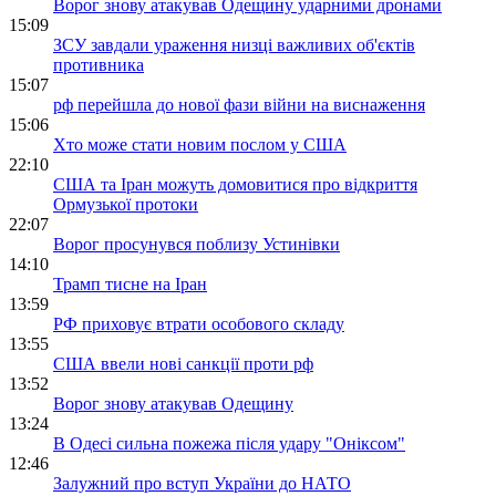
Ворог знову атакував Одещину ударними дронами
15:09
ЗСУ завдали ураження низці важливих об'єктів
противника
15:07
рф перейшла до нової фази війни на виснаження
15:06
Хто може стати новим послом у США
22:10
США та Іран можуть домовитися про відкриття
Ормузької протоки
22:07
Ворог просунувся поблизу Устинівки
14:10
Трамп тисне на Іран
13:59
РФ приховує втрати особового складу
13:55
США ввели нові санкції проти рф
13:52
Ворог знову атакував Одещину
13:24
В Одесі сильна пожежа після удару "Оніксом"
12:46
Залужний про вступ України до НАТО