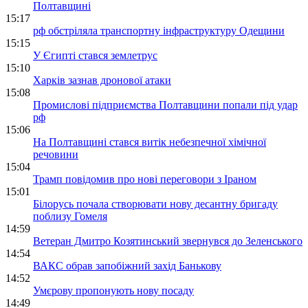
Полтавщині
15:17
рф обстріляла транспортну інфраструктуру Одещини
15:15
У Єгипті стався землетрус
15:10
Харків зазнав дронової атаки
15:08
Промислові підприємства Полтавщини попали під удар
рф
15:06
На Полтавщині стався витік небезпечної хімічної
речовини
15:04
Трамп повідомив про нові переговори з Іраном
15:01
Білорусь почала створювати нову десантну бригаду
поблизу Гомеля
14:59
Ветеран Дмитро Козятинський звернувся до Зеленського
14:54
ВАКС обрав запобіжний захід Банькову
14:52
Умєрову пропонують нову посаду
14:49