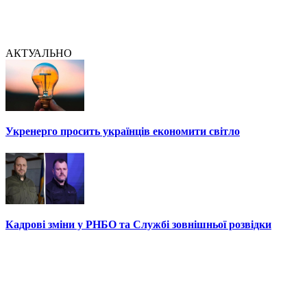
АКТУАЛЬНО
Укренерго просить українців економити світло
Кадрові зміни у РНБО та Службі зовнішньої розвідки