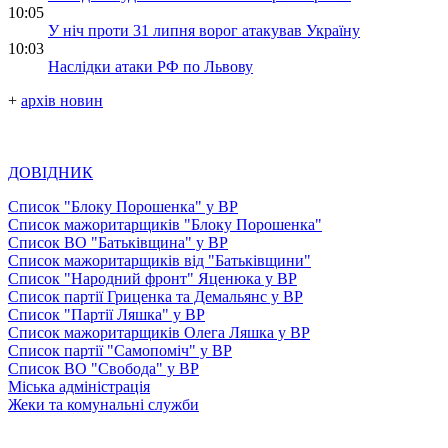
10:05
У ніч проти 31 липня ворог атакував Україну
10:03
Наслідки атаки РФ по Львову
+
архів новин
ДОВІДНИК
Список "Блоку Порошенка" у ВР
Список мажоритарщиків "Блоку Порошенка"
Список ВО "Батьківщина" у ВР
Список мажоритарщиків від "Батьківщини"
Список "Народний фронт" Яценюка у ВР
Список партії Гриценка та Демальянс у ВР
Список "Партії Ляшка" у ВР
Список мажоритарщиків Олега Ляшка у ВР
Список партії "Самопоміч" у ВР
Список ВО "Свобода" у ВР
Міська адміністрація
Жеки та комунальні служби