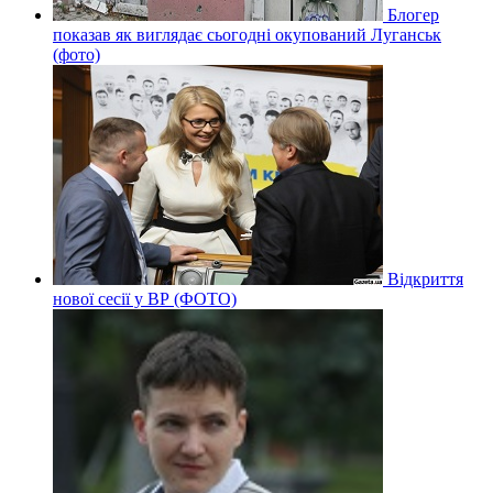
Блогер
показав як виглядає сьогодні окупований Луганськ
(фото)
Відкриття
нової сесії у ВР (ФОТО)