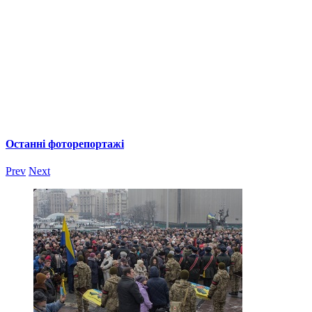
Останні фоторепортажі
Prev
Next