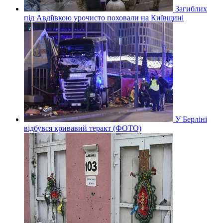
Загиблих
під Авдіївкою урочисто поховали на Київщині
У Берліні
відбувся кривавий теракт (ФОТО)