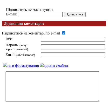
Підписатись не коментуючи
E-mail:
Додавання коментаря:
Підписатись на коментарі по e-mail
Ім'я:
Пароль:
(якщо
зареєстрований)
Email:
(обов'язково!)
теги форматування
додати смайли