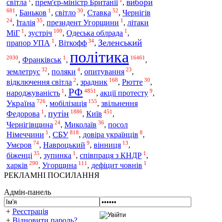
вибори
світла
,
прем'єр-міністр Британії
,
681
1
30
52
,
Баньков
,
світло
,
Ставка
,
Чернігів
24
35
1
,
Італія
,
президент Угорщини
,
літаки
1
100
1
МіГ
,
зустріч
,
Одеська облрада
,
1
34
Зеленський
прапор УПА
,
Віткофф
,
політика
2030
1
16461
,
Франківськ
,
,
32
4
23
землетрус
,
поляки
,
опитування
,
2
168
30
відключення світла
,
зрадник
,
Рютте
,
РФ
1
4851
9
народжуваність
,
,
акції протесту
,
726
155
Україна
,
мобілізація
,
звільнення
1
1886
451
путін
Київ
Федорова
,
,
,
24
36
Чернігівщина
,
Миколаїв
,
посол
1
818
8
СБУ
Німеччини
,
,
довіра українців
,
74
9
13
Умєров
,
Навроцький
,
вінниця
,
35
1
1
біженці
,
зупинка
,
співпраця з КНДР
,
290
111
1
харків
,
Угорщина
,
дефіцит човнів
РЕКЛАМНІ ПОСИЛАННЯ
Адмін-панель
+
Реєстрація
+
Відновити пароль?