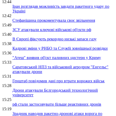
12:44
Іран розглядав можливість завдати ракетного удару по
Україні
12:42
Стефанішина прокоментувала своє звільнення
15:49
ЗСУ атакували ключові військові об'єкти рф
15:40
В Європі фіксують рекордно низькі запаси газу
15:38
Кадрові зміни у РНБО та Службі зовнішньої розвідки
15:36
"Атеш" виявив об'єкт паливних цистерн у Криму
15:33
Саратовський НПЗ та військовий аеродром "Енгельс"
атакували дрони
15:31
Генштаб повідомив дані про втрати ворожих військ
15:28
Дрони атакували Бєлгородський технологічний
університет
15:25
рф стали застосовувати більше реактивних дронів
15:19
Зрадник наводив ракетно-дронові атаки ворога по