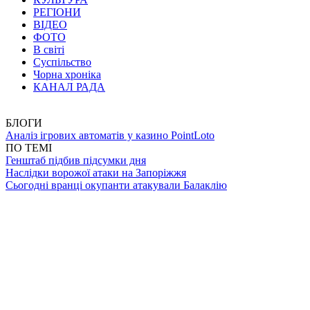
РЕГІОНИ
ВІДЕО
ФОТО
В світі
Суспільство
Чорна хроніка
КАНАЛ РАДА
БЛОГИ
Аналіз ігрових автоматів у казино PointLoto
ПО ТЕМІ
Генштаб підбив підсумки дня
Наслідки ворожої атаки на Запоріжжя
Сьогодні вранці окупанти атакували Балаклію