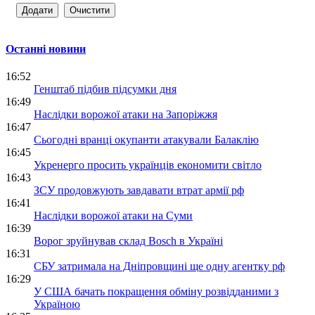
Останні новини
16:52
Генштаб підбив підсумки дня
16:49
Наслідки ворожої атаки на Запоріжжя
16:47
Сьогодні вранці окупанти атакували Балаклію
16:45
Укренерго просить українців економити світло
16:43
ЗСУ продовжують завдавати втрат армії рф
16:41
Наслідки ворожої атаки на Суми
16:39
Ворог зруйнував склад Bosch в Україні
16:31
СБУ затримала на Дніпровщині ще одну агентку рф
16:29
У США бачать покращення обміну розвідданими з
Україною