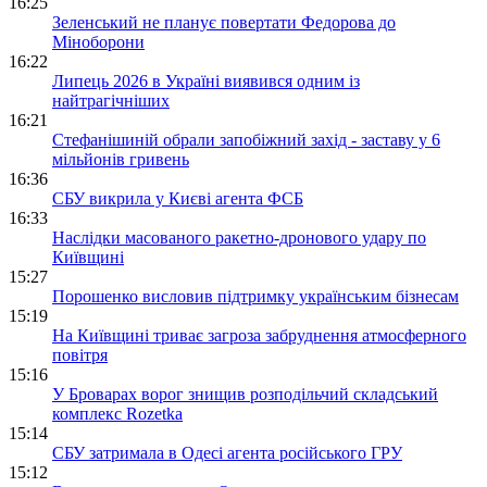
16:25
Зеленський не планує повертати Федорова до
Міноборони
16:22
Липець 2026 в Україні виявився одним із
найтрагічніших
16:21
Стефанішиній обрали запобіжний захід - заставу у 6
мільйонів гривень
16:36
СБУ викрила у Києві агента ФСБ
16:33
Наслідки масованого ракетно-дронового удару по
Київщині
15:27
Порошенко висловив підтримку українським бізнесам
15:19
На Київщині триває загроза забруднення атмосферного
повітря
15:16
У Броварах ворог знищив розподільчий складський
комплекс Rozetka
15:14
СБУ затримала в Одесі агента російського ГРУ
15:12