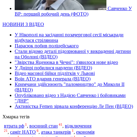
Савченко У
ВР: перший робочий день (ФОТО)
НОВИНИ З ВІДЕО
У Нікополі на засіданні позачергової сесії міськради
відбулася стрілянина
Парасюк побив поліцейського
Стали відомо деталі підозрюваної у викраденні дитини
на Оболоні (ВІДЕО)
"Звірства Яценюка в Чечні": з'явилося нове відео
У Дніпрі побилися нардепи (ВІДЕО)
Відео масової бійки підлітків у Львові
Воїн АТО вдарив генерала (ВІДЕО)
Кримчани здійснюють "паломництво" до Миколи ІІ
(ВІДЕО)
Опубліковано відео з Надією Савченко і бойовиками
"ДНР"
Активістка Femen зірвала конференцію Ле Пен (ВІДЕО)
Хмарка тегів
1
41
втрата рф
,
воєнний стан
,
відключення
21
6
1
,
саміт НАТО
,
атака танкерів
,
економія
1
1