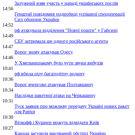
Залужний взяв участь у нараді українських послів
14:56
Генштаб повідомив подробиці успішної спецоперації
Сил оборони України
14:52
рф атакувала відділення "Нової пошти" у Гайсині
14:49
СБУ затримала ще одного російського агента
14:47
Ворог знову атакував Одесу
14:46
У Хмельницькому було чути звуки вибухів
10:41
рф вбила цілу багатодітну родину
10:36
Ворог вчергове атакував Полтавщину
10:34
Наслідки ракетної атаки на Черкащину
10:31
Туск заявив про можливу передачу Україні нових ракет
для Patriot
10:30
Віткофф і Кушнер можуть відвідати Київ
10:27
Канада засудила масований обстріл України