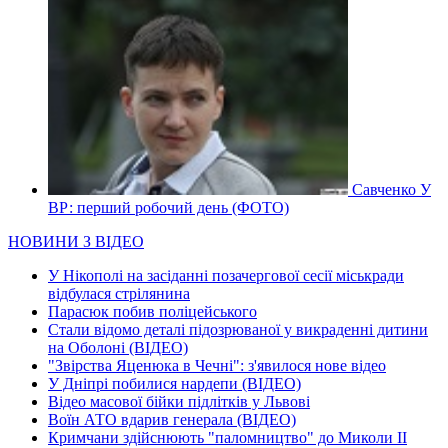
Савченко У
ВР: перший робочий день (ФОТО)
НОВИНИ З ВІДЕО
У Нікополі на засіданні позачергової сесії міськради
відбулася стрілянина
Парасюк побив поліцейського
Стали відомо деталі підозрюваної у викраденні дитини
на Оболоні (ВІДЕО)
"Звірства Яценюка в Чечні": з'явилося нове відео
У Дніпрі побилися нардепи (ВІДЕО)
Відео масової бійки підлітків у Львові
Воїн АТО вдарив генерала (ВІДЕО)
Кримчани здійснюють "паломництво" до Миколи ІІ