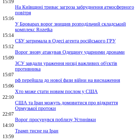
15:19
На Київщині триває загроза забруднення атмосферного
повітря
15:16
У Броварах ворог знищив розподільчий складський
комплекс Rozetka
15:14
СБУ затримала в Одесі агента російського ГРУ
15:12
Ворог знову атакував Одещину ударними дронами
15:09
ЗСУ завдали ураження низці важливих об'єктів
противника
15:07
рф перейшла до нової фази війни на виснаження
15:06
Хто може стати новим послом у США
22:10
США та Іран можуть домовитися про відкриття
Ормузької протоки
22:07
Ворог просунувся поблизу Устинівки
14:10
Трамп тисне на Іран
13:59