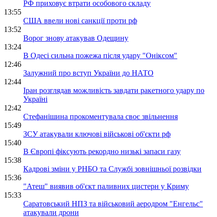
РФ приховує втрати особового складу
13:55
США ввели нові санкції проти рф
13:52
Ворог знову атакував Одещину
13:24
В Одесі сильна пожежа після удару "Оніксом"
12:46
Залужний про вступ України до НАТО
12:44
Іран розглядав можливість завдати ракетного удару по
Україні
12:42
Стефанішина прокоментувала своє звільнення
15:49
ЗСУ атакували ключові військові об'єкти рф
15:40
В Європі фіксують рекордно низькі запаси газу
15:38
Кадрові зміни у РНБО та Службі зовнішньої розвідки
15:36
"Атеш" виявив об'єкт паливних цистерн у Криму
15:33
Саратовський НПЗ та військовий аеродром "Енгельс"
атакували дрони