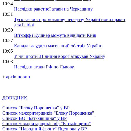
10:34
Наслідки ракетної атаки на Черкащину
10:31
Туск заявив про можливу передачу Україні нових ракет
для Patriot
10:30
Віткофф і Кушнер можуть відвідати Київ
10:27
Канада засудила масований обстріл України
10:05
У ніч проти 31 липня ворог атакував Україну
10:03
Наслідки атаки РФ по Львову
+
архів новин
ДОВІДНИК
Список "Блоку Порошенка" у ВР
Список мажоритарщиків "Блоку Порошенка"
Список ВО "Батьківщина" у ВР
Список мажоритарщиків від "Батьківщини"
Список "Народний фронт" Яценюка у ВР