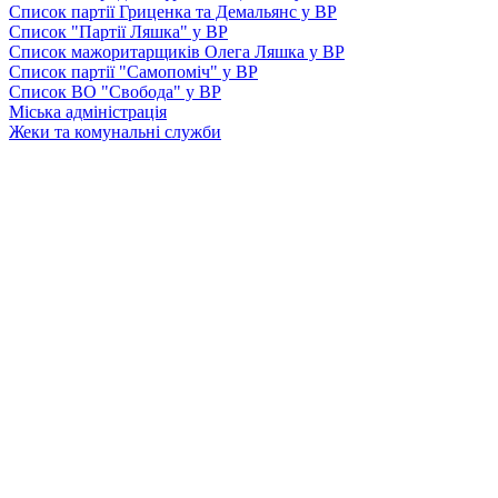
Список партії Гриценка та Демальянс у ВР
Список "Партії Ляшка" у ВР
Список мажоритарщиків Олега Ляшка у ВР
Список партії "Самопоміч" у ВР
Список ВО "Свобода" у ВР
Міська адміністрація
Жеки та комунальні служби