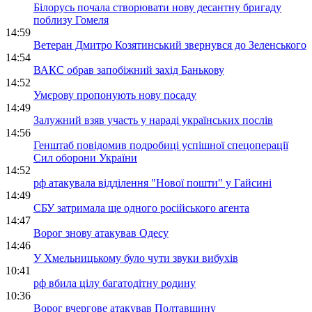
Білорусь почала створювати нову десантну бригаду
поблизу Гомеля
14:59
Ветеран Дмитро Козятинський звернувся до Зеленського
14:54
ВАКС обрав запобіжний захід Банькову
14:52
Умєрову пропонують нову посаду
14:49
Залужний взяв участь у нараді українських послів
14:56
Генштаб повідомив подробиці успішної спецоперації
Сил оборони України
14:52
рф атакувала відділення "Нової пошти" у Гайсині
14:49
СБУ затримала ще одного російського агента
14:47
Ворог знову атакував Одесу
14:46
У Хмельницькому було чути звуки вибухів
10:41
рф вбила цілу багатодітну родину
10:36
Ворог вчергове атакував Полтавщину