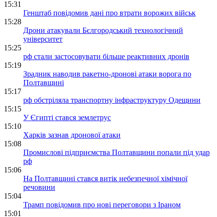
15:31
Генштаб повідомив дані про втрати ворожих військ
15:28
Дрони атакували Бєлгородський технологічний
університет
15:25
рф стали застосовувати більше реактивних дронів
15:19
Зрадник наводив ракетно-дронові атаки ворога по
Полтавщині
15:17
рф обстріляла транспортну інфраструктуру Одещини
15:15
У Єгипті стався землетрус
15:10
Харків зазнав дронової атаки
15:08
Промислові підприємства Полтавщини попали під удар
рф
15:06
На Полтавщині стався витік небезпечної хімічної
речовини
15:04
Трамп повідомив про нові переговори з Іраном
15:01