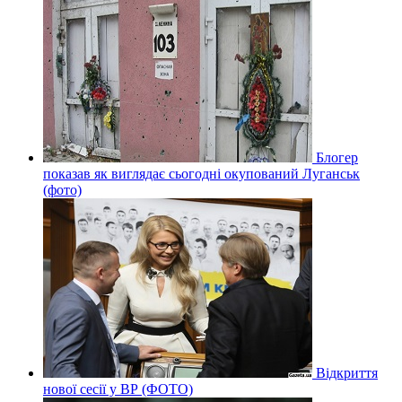
Блогер
показав як виглядає сьогодні окупований Луганськ
(фото)
Відкриття
нової сесії у ВР (ФОТО)