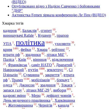
(ВІДЕО)
Опубліковано відео з Надією Савченко і бойовиками
"ДНР"
Активістка Femen зірвала конференцію Ле Пен (ВІДЕО)
Хмарка тегів
48
6
10
кадиров
,
Балаклія
,
єгипет
,
1
10
винищувачі Rafale
,
Кушнер
,
прапор
політика
1
16461
30
УПА
,
,
ухилянти
,
1491
13
4
22
крим
,
фейки
,
Хмара
,
рейтинг
,
74
82
1
втрати рф
,
зрадники
,
літаки МіГ
,
1
451
13
Київ
Паліса
,
,
вінниця
,
відключення
21
1
6
2
,
Франківськ
,
саміт НАТО
,
Драпатий
,
9
1886
32
путін
Навроцький
,
,
землетрус
,
Сі
53
80
3
Цзіньпін
,
Сумщина
,
закриття
,
втрата
1
1144
155
3
Трамп
рф
,
,
мобілізація
,
блекаут
,
275
54
70
7
одеса
,
Джонсон
,
зрадниця
,
Токаєв
,
1
1
681
вибори
запаси газу
,
літаки МіГ-29
,
,
72
36
1
кадрові зміни
,
Мерц
,
дефіцит човнів
,
1
День медичного працівника
,
Харківщина
81
12
24
67
,
Житомирщина
,
Чернігів
,
канада
,