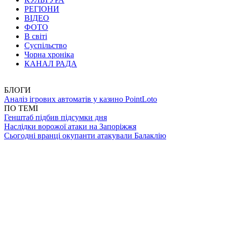
РЕГІОНИ
ВІДЕО
ФОТО
В світі
Суспільство
Чорна хроніка
КАНАЛ РАДА
БЛОГИ
Аналіз ігрових автоматів у казино PointLoto
ПО ТЕМІ
Генштаб підбив підсумки дня
Наслідки ворожої атаки на Запоріжжя
Сьогодні вранці окупанти атакували Балаклію