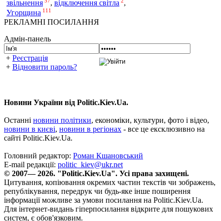
57
2
звільнення
,
відключення світла
,
111
Угорщина
РЕКЛАМНІ ПОСИЛАННЯ
Адмін-панель
+
Реєстрація
+
Відновити пароль?
Новини України від Politic.Kiev.Ua.
Останні
новини політики
, економіки, культури, фото і відео,
новини в києві
,
новини в регіонах
- все це ексклюзивно на
сайті Politic.Kiev.Ua.
Головний редактор:
Роман Кшановський
E-mail редакції:
politic_kiev@ukr.net
© 2007— 2026. "Politic.Kiev.Ua". Усі права захищені.
Цитування, копіювання окремих частин текстів чи зображень,
републікування, передрук чи будь-яке інше поширення
інформації можливе за умови посилання на Politic.Kiev.Ua.
Для інтернет-видань гіперпосилання відкрите для пошукових
систем, є обов'язковим.