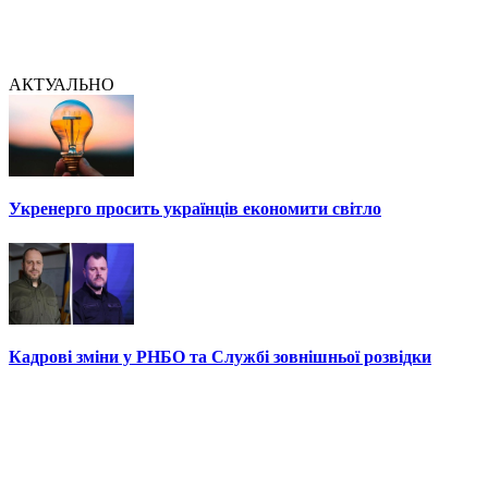
АКТУАЛЬНО
Укренерго просить українців економити світло
Кадрові зміни у РНБО та Службі зовнішньої розвідки