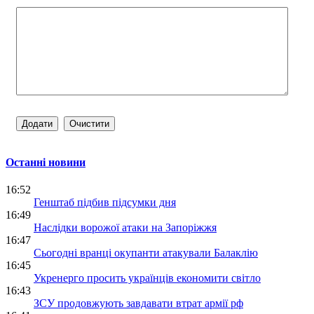
Останні новини
16:52
Генштаб підбив підсумки дня
16:49
Наслідки ворожої атаки на Запоріжжя
16:47
Сьогодні вранці окупанти атакували Балаклію
16:45
Укренерго просить українців економити світло
16:43
ЗСУ продовжують завдавати втрат армії рф