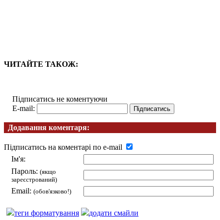
ЧИТАЙТЕ ТАКОЖ:
Підписатись не коментуючи
E-mail:
Додавання коментаря:
Підписатись на коментарі по e-mail
Ім'я:
Пароль:
(якщо
зареєстрований)
Email:
(обов'язково!)
теги форматування
додати смайли