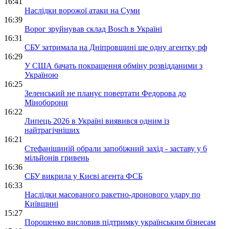
16:41
Наслідки ворожої атаки на Суми
16:39
Ворог зруйнував склад Bosch в Україні
16:31
СБУ затримала на Дніпровщині ще одну агентку рф
16:29
У США бачать покращення обміну розвідданими з
Україною
16:25
Зеленський не планує повертати Федорова до
Міноборони
16:22
Липець 2026 в Україні виявився одним із
найтрагічніших
16:21
Стефанішиній обрали запобіжний захід - заставу у 6
мільйонів гривень
16:36
СБУ викрила у Києві агента ФСБ
16:33
Наслідки масованого ракетно-дронового удару по
Київщині
15:27
Порошенко висловив підтримку українським бізнесам