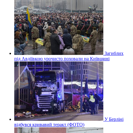
Загиблих
під Авдіївкою урочисто поховали на Київщині
У Берліні
відбувся кривавий теракт (ФОТО)