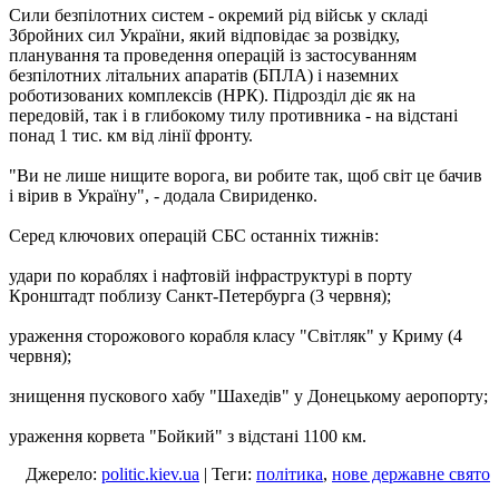
Сили безпілотних систем - окремий рід військ у складі
Збройних сил України, який відповідає за розвідку,
планування та проведення операцій із застосуванням
безпілотних літальних апаратів (БПЛА) і наземних
роботизованих комплексів (НРК). Підрозділ діє як на
передовій, так і в глибокому тилу противника - на відстані
понад 1 тис. км від лінії фронту.
"Ви не лише нищите ворога, ви робите так, щоб світ це бачив
і вірив в Україну", - додала Свириденко.
Серед ключових операцій СБС останніх тижнів:
удари по кораблях і нафтовій інфраструктурі в порту
Кронштадт поблизу Санкт-Петербурга (3 червня);
ураження сторожового корабля класу "Світляк" у Криму (4
червня);
знищення пускового хабу "Шахедів" у Донецькому аеропорту;
ураження корвета "Бойкий" з відстані 1100 км.
Джерело:
politic.kiev.ua
| Теги:
політика
,
нове державне свято