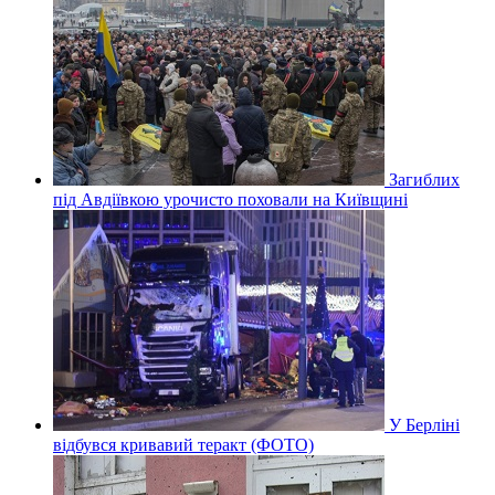
Загиблих
під Авдіївкою урочисто поховали на Київщині
У Берліні
відбувся кривавий теракт (ФОТО)