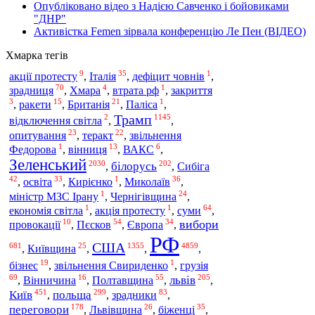
Опубліковано відео з Надією Савченко і бойовиками
"ДНР"
Активістка Femen зірвала конференцію Ле Пен (ВІДЕО)
Хмарка тегів
9
35
1
акції протесту
,
Італія
,
дефіцит човнів
,
70
4
1
зрадниця
,
Хмара
,
втрата рф
,
закриття
3
15
21
1
,
ракети
,
Британія
,
Паліса
,
Трамп
2
1145
відключення світла
,
,
23
22
опитування
,
теракт
,
звільнення
1
13
6
Федорова
,
вінниця
,
ВАКС
,
Зеленський
2030
202
білорусь
,
,
Сибіга
42
33
1
36
,
освіта
,
Кирієнко
,
Миколаїв
,
1
24
міністр МЗС Ірану
,
Чернігівщина
,
1
1
64
економія світла
,
акція протесту
,
суми
,
10
54
34
вибори
провокації
,
Пєсков
,
Європа
,
РФ
США
681
25
1355
4859
,
Київщина
,
,
,
19
1
бізнес
,
звільнення Свириденко
,
грузія
69
16
55
205
львів
,
Вінничина
,
Полтавщина
,
,
451
299
83
Київ
польща
зрадники
,
,
,
178
26
35
переговори
,
Львівщина
,
біженці
,