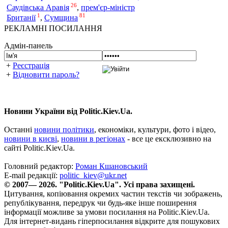
26
Саудівська Аравія
,
прем'єр-міністр
1
81
Сумщина
Британії
,
РЕКЛАМНІ ПОСИЛАННЯ
Адмін-панель
+
Реєстрація
+
Відновити пароль?
Новини України від Politic.Kiev.Ua.
Останні
новини політики
, економіки, культури, фото і відео,
новини в києві
,
новини в регіонах
- все це ексклюзивно на
сайті Politic.Kiev.Ua.
Головний редактор:
Роман Кшановський
E-mail редакції:
politic_kiev@ukr.net
© 2007— 2026. "Politic.Kiev.Ua". Усі права захищені.
Цитування, копіювання окремих частин текстів чи зображень,
републікування, передрук чи будь-яке інше поширення
інформації можливе за умови посилання на Politic.Kiev.Ua.
Для інтернет-видань гіперпосилання відкрите для пошукових