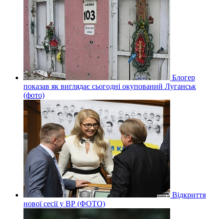
Блогер
показав як виглядає сьогодні окупований Луганськ
(фото)
Відкриття
нової сесії у ВР (ФОТО)