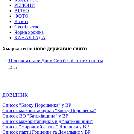
РЕГІОНИ
ВІДЕО
ФОТО
В світі
Суспільство
Чорна хроніка
КАНАЛ РАДА
нове державне свято
Хмарка тегів:
»
11 червня стане Днем Сил безпілотних систем
12:32
ДОВІДНИК
Список "Блоку Порошенка" у ВР
Список мажоритарщиків "Блоку Порошенка"
Список ВО "Батьківщина" у ВР
Список мажоритарщиків від "Батьківщини"
Список "Народний фронт" Яценюка у ВР
Список партії Гриценка та Демальянс у ВР