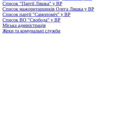
Список "Партії Ляшка" у ВР
Список мажоритарщиків Олега Ляшка у ВР
Список партії "Самопоміч" у ВР
Список ВО "Свобода" у ВР
Міська адміністрація
Жеки та комунальні служби