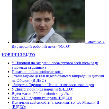
Савченко У
ВР: перший робочий день (ФОТО)
НОВИНИ З ВІДЕО
У Нікополі на засіданні позачергової сесії міськради
відбулася стрілянина
Парасюк побив поліцейського
Стали відомо деталі підозрюваної у викраденні дитини
на Оболоні (ВІДЕО)
"Звірства Яценюка в Чечні": з'явилося нове відео
У Дніпрі побилися нардепи (ВІДЕО)
Відео масової бійки підлітків у Львові
Воїн АТО вдарив генерала (ВІДЕО)
Кримчани здійснюють "паломництво" до Миколи ІІ
(ВІДЕО)