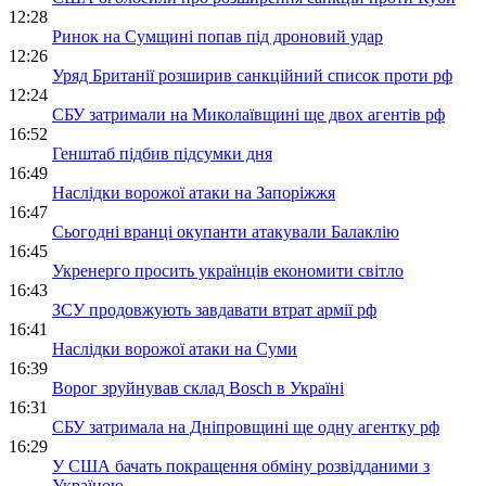
12:28
Ринок на Сумщині попав під дроновий удар
12:26
Уряд Британії розширив санкційний список проти рф
12:24
СБУ затримали на Миколаївщині ще двох агентів рф
16:52
Генштаб підбив підсумки дня
16:49
Наслідки ворожої атаки на Запоріжжя
16:47
Сьогодні вранці окупанти атакували Балаклію
16:45
Укренерго просить українців економити світло
16:43
ЗСУ продовжують завдавати втрат армії рф
16:41
Наслідки ворожої атаки на Суми
16:39
Ворог зруйнував склад Bosch в Україні
16:31
СБУ затримала на Дніпровщині ще одну агентку рф
16:29
У США бачать покращення обміну розвідданими з
Україною