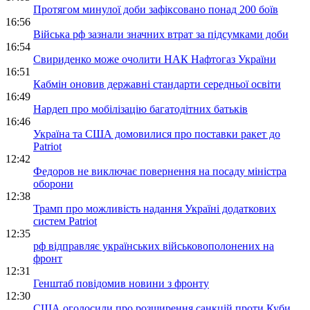
Протягом минулої доби зафіксовано понад 200 боїв
16:56
Війська рф зазнали значних втрат за підсумками доби
16:54
Свириденко може очолити НАК Нафтогаз України
16:51
Кабмін оновив державні стандарти середньої освіти
16:49
Нардеп про мобілізацію багатодітних батьків
16:46
Україна та США домовилися про поставки ракет до
Patriot
12:42
Федоров не виключає повернення на посаду міністра
оборони
12:38
Трамп про можливість надання Україні додаткових
систем Patriot
12:35
рф відправляє українських військовополонених на
фронт
12:31
Генштаб повідомив новини з фронту
12:30
США оголосили про розширення санкцій проти Куби