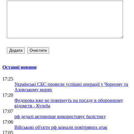
Останні новини
17:25
Українські СБС провели успішні операції у Чорному та
Азовському морях
17:20
Федорова вже не повернуть на посаду в оборонному
відомств - Кулеба
17:07
рф дедалі активніше використовує балістику
17:06
Військові об'єкти рф зазнали повітряних атак
17:05