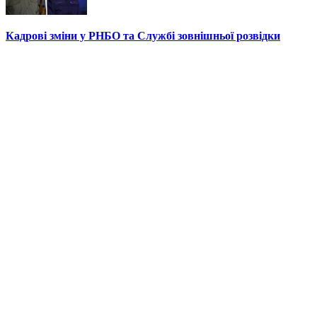
Кадрові зміни у РНБО та Службі зовнішньої розвідки