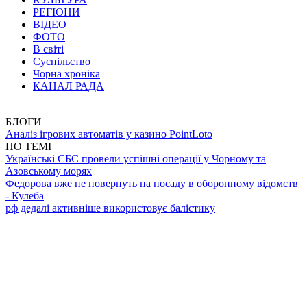
РЕГІОНИ
ВІДЕО
ФОТО
В світі
Суспільство
Чорна хроніка
КАНАЛ РАДА
БЛОГИ
Аналіз ігрових автоматів у казино PointLoto
ПО ТЕМІ
Українські СБС провели успішні операції у Чорному та
Азовському морях
Федорова вже не повернуть на посаду в оборонному відомств
- Кулеба
рф дедалі активніше використовує балістику