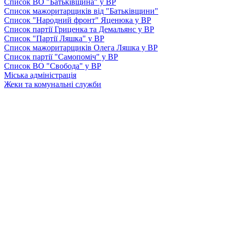
Список ВО "Батьківщина" у ВР
Список мажоритарщиків від "Батьківщини"
Список "Народний фронт" Яценюка у ВР
Список партії Гриценка та Демальянс у ВР
Список "Партії Ляшка" у ВР
Список мажоритарщиків Олега Ляшка у ВР
Список партії "Самопоміч" у ВР
Список ВО "Свобода" у ВР
Міська адміністрація
Жеки та комунальні служби