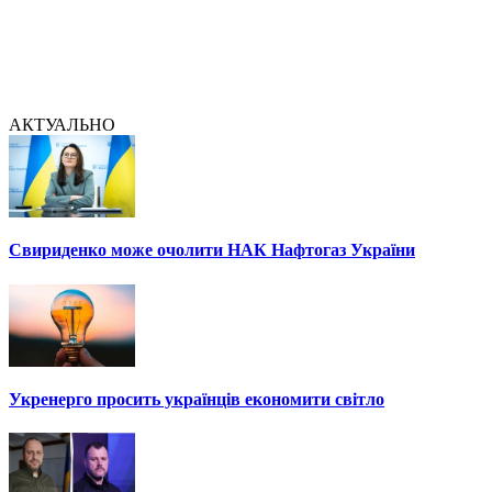
АКТУАЛЬНО
Свириденко може очолити НАК Нафтогаз України
Укренерго просить українців економити світло