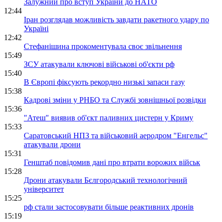
Залужний про вступ України до НАТО
12:44
Іран розглядав можливість завдати ракетного удару по
Україні
12:42
Стефанішина прокоментувала своє звільнення
15:49
ЗСУ атакували ключові військові об'єкти рф
15:40
В Європі фіксують рекордно низькі запаси газу
15:38
Кадрові зміни у РНБО та Службі зовнішньої розвідки
15:36
"Атеш" виявив об'єкт паливних цистерн у Криму
15:33
Саратовський НПЗ та військовий аеродром "Енгельс"
атакували дрони
15:31
Генштаб повідомив дані про втрати ворожих військ
15:28
Дрони атакували Бєлгородський технологічний
університет
15:25
рф стали застосовувати більше реактивних дронів
15:19