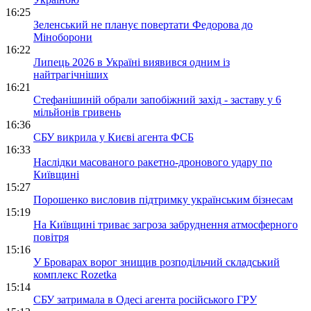
16:25
Зеленський не планує повертати Федорова до
Міноборони
16:22
Липець 2026 в Україні виявився одним із
найтрагічніших
16:21
Стефанішиній обрали запобіжний захід - заставу у 6
мільйонів гривень
16:36
СБУ викрила у Києві агента ФСБ
16:33
Наслідки масованого ракетно-дронового удару по
Київщині
15:27
Порошенко висловив підтримку українським бізнесам
15:19
На Київщині триває загроза забруднення атмосферного
повітря
15:16
У Броварах ворог знищив розподільчий складський
комплекс Rozetka
15:14
СБУ затримала в Одесі агента російського ГРУ