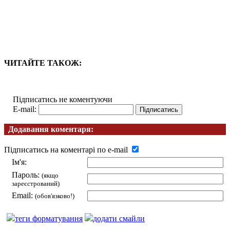
ЧИТАЙТЕ ТАКОЖ:
Підписатись не коментуючи
E-mail:
Додавання коментаря:
Підписатись на коментарі по e-mail
Ім'я:
Пароль:
(якщо
зареєстрований)
Email:
(обов'язково!)
теги форматування
додати смайли