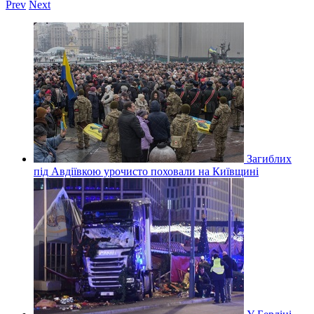
Prev
Next
Загиблих
під Авдіївкою урочисто поховали на Київщині