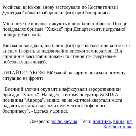
Російські військові знову застосували по Костянтинівці
Донецької області заборонені фосфорні боєприпаси.
Місто вже не вперше атакують відповідною зброєю. Про це
повідомляє бригада "Хижак" при Департаменті патрульної
поліції у Facebook.
Військові нагадали, що білий фосфор спалахує при контакті з
киснем і горить за надзвичайно високої температури. Він
спричиняє масштабні пожежі та становить смертельну
небезпеку для людей.
ЧИТАЙТЕ ТАКОЖ: Військові на картах показали поточну
ситуацію на фронті
"Воєнний злочин окупантів зафіксували аеророзвідники
бригади "Хижак". На відео, знятому оператором БПЛА з
позивним "Аврора", видно, як на житлові квартали міста
падають десятки палаючих елементів фосфорного
боєприпасу", - ідеться у дописі.
Джерело:
politic.kiev.ua
| Теги:
політика
,
війна
,
рф
,
Костянтинівка