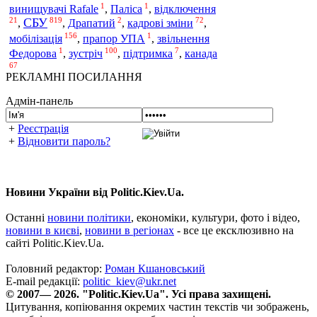
1
1
винищувачі Rafale
,
Паліса
,
відключення
21
819
2
72
СБУ
,
,
Драпатий
,
кадрові зміни
,
156
1
мобілізація
,
прапор УПА
,
звільнення
1
100
7
зустріч
Федорова
,
,
підтримка
,
канада
67
РЕКЛАМНІ ПОСИЛАННЯ
Адмін-панель
+
Реєстрація
+
Відновити пароль?
Новини України від Politic.Kiev.Ua.
Останні
новини політики
, економіки, культури, фото і відео,
новини в києві
,
новини в регіонах
- все це ексклюзивно на
сайті Politic.Kiev.Ua.
Головний редактор:
Роман Кшановський
E-mail редакції:
politic_kiev@ukr.net
© 2007— 2026. "Politic.Kiev.Ua". Усі права захищені.
Цитування, копіювання окремих частин текстів чи зображень,