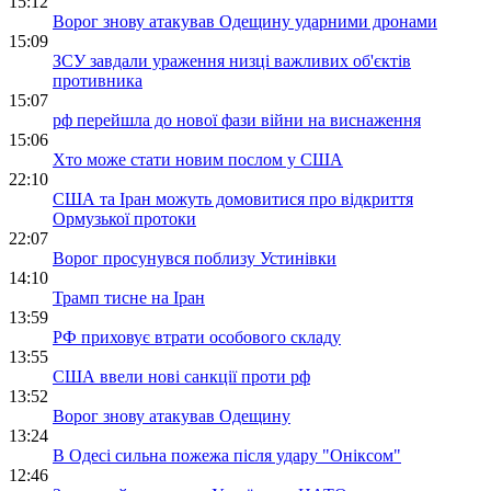
15:12
Ворог знову атакував Одещину ударними дронами
15:09
ЗСУ завдали ураження низці важливих об'єктів
противника
15:07
рф перейшла до нової фази війни на виснаження
15:06
Хто може стати новим послом у США
22:10
США та Іран можуть домовитися про відкриття
Ормузької протоки
22:07
Ворог просунувся поблизу Устинівки
14:10
Трамп тисне на Іран
13:59
РФ приховує втрати особового складу
13:55
США ввели нові санкції проти рф
13:52
Ворог знову атакував Одещину
13:24
В Одесі сильна пожежа після удару "Оніксом"
12:46