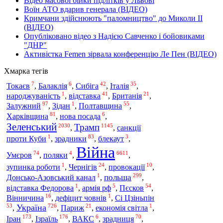
Відео масової бійки підлітків у Львові
Воїн АТО вдарив генерала (ВІДЕО)
Кримчани здійснюють "паломництво" до Миколи ІІ
(ВІДЕО)
Опубліковано відео з Надією Савченко і бойовиками
"ДНР"
Активістка Femen зірвала конференцію Ле Пен (ВІДЕО)
Хмарка тегів
7
6
42
35
Токаєв
,
Балаклія
,
Сибіга
,
Італія
,
1
41
21
народжуваність
,
відставка
,
Британія
,
97
1
55
Залужний
,
Зідан
,
Полтавщина
,
81
6
Харківщина
,
нова посада
,
Зеленський
Трамп
2030
1145
,
,
санкції
1
83
3
проти Куби
,
зрадники
,
блекаут
,
Війна
74
4
6611
Умєров
,
поляки
,
,
1
24
10
зупинка роботи
,
Чернігів
,
провокації
,
1
299
польща
Донсько-Азовський канал
,
,
1
5
54
відставка Федорова
,
армія рф
,
Пєсков
,
16
1
Вінничина
,
дефіцит човнів
,
Сі Цзіньпін
53
726
21
1
Україна
,
,
Париж
,
економія світла
,
173
176
6
70
Іран
Ізраїль
,
,
ВАКС
,
зрадниця
,