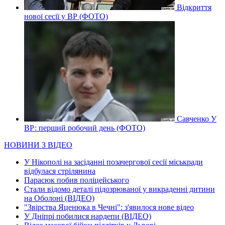
Відкриття
нової сесії у ВР (ФОТО)
Савченко У
ВР: перший робочий день (ФОТО)
НОВИНИ З ВІДЕО
У Нікополі на засіданні позачергової сесії міськради
відбулася стрілянина
Парасюк побив поліцейського
Стали відомо деталі підозрюваної у викраденні дитини
на Оболоні (ВІДЕО)
"Звірства Яценюка в Чечні": з'явилося нове відео
У Дніпрі побилися нардепи (ВІДЕО)