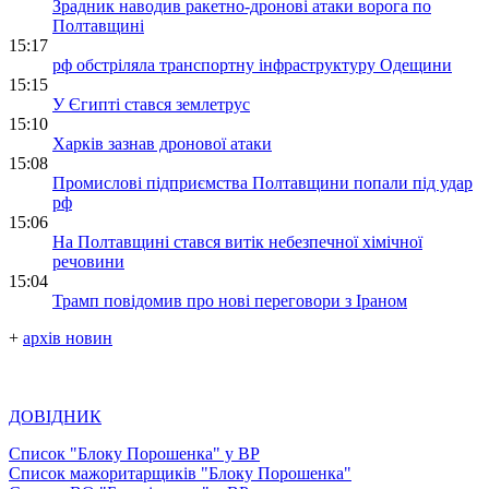
Зрадник наводив ракетно-дронові атаки ворога по
Полтавщині
15:17
рф обстріляла транспортну інфраструктуру Одещини
15:15
У Єгипті стався землетрус
15:10
Харків зазнав дронової атаки
15:08
Промислові підприємства Полтавщини попали під удар
рф
15:06
На Полтавщині стався витік небезпечної хімічної
речовини
15:04
Трамп повідомив про нові переговори з Іраном
+
архів новин
ДОВІДНИК
Список "Блоку Порошенка" у ВР
Список мажоритарщиків "Блоку Порошенка"