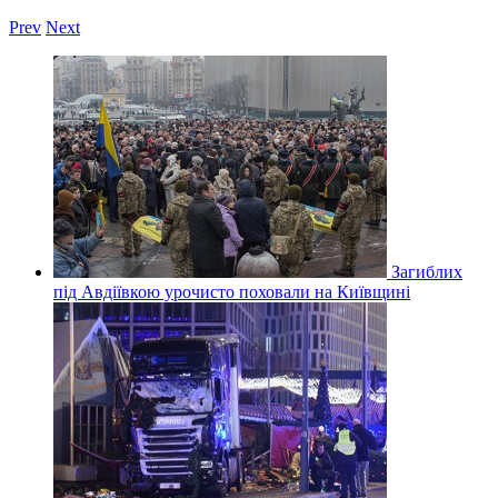
Prev
Next
Загиблих
під Авдіївкою урочисто поховали на Київщині