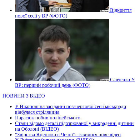
Відкриття
нової сесії у ВР (ФОТО)
Савченко У
ВР: перший робочий день (ФОТО)
НОВИНИ З ВІДЕО
У Нікополі на засіданні позачергової сесії міськради
відбулася стрілянина
Парасюк побив поліцейського
Стали відомо деталі підозрюваної у викраденні дитини
на Оболоні (ВІДЕО)
"Звірства Яценюка в Чечні": з'явилося нове відео