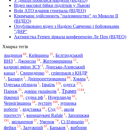
У Дніпрі побилися нардепи (ВІДЕО)
Відео масової бійки підлітків у Львові
Воїн АТО вдарив генерала (ВІДЕО)
Кримчани здійснюють "паломництво" до Миколи ІІ
(ВІДЕО)
Опубліковано відео з Надією Савченко і бойовиками
"ДНР"
Активістка Femen зірвала конференцію Ле Пен (ВІДЕО)
Хмарка тегів
69
25
зрадниця
,
Київщина
,
Бєлгродський
1
54
12
ВНЗ
,
Джонсон
,
Житомирщина
,
1
кадрові зміни ЗСУ
,
Донсько-Азовський
1
11
канал
,
Свириденко
,
співпраця з КНДР
1
1
84
4
,
Баззард
,
Дніпропетровщина
,
Хмара
,
1
176
275
Ізраїль
одеса
Одеська облрада
,
,
,
Трамп
21
8
1144
Париж
,
довіра українців
,
,
35
1
42
біженці
,
судна рф
,
Нідерланди
,
24
100
зустріч
Чернігівщина
,
,
зупинка
1
41
223
Суд
роботи
,
відставка
,
,
акція
1
1
Запоріжжя
протесту
,
винищувачі Rafale
,
191
57
74
53
,
звільнення
,
Умєров
,
Сі Цзіньпін
,
13
97
1
вибори
фейки
,
Залужний
,
Баньков
,