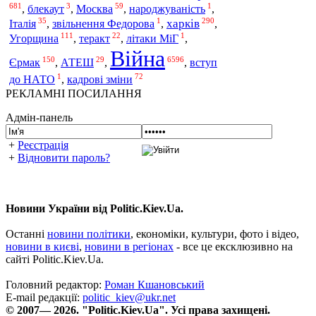
681
3
59
1
,
блекаут
,
Москва
,
народжуваність
,
35
1
290
харків
Італія
,
звільнення Федорова
,
,
111
22
1
Угорщина
,
теракт
,
літаки МіГ
,
Війна
150
29
6596
Єрмак
,
АТЕШ
,
,
вступ
1
72
до НАТО
,
кадрові зміни
РЕКЛАМНІ ПОСИЛАННЯ
Адмін-панель
+
Реєстрація
+
Відновити пароль?
Новини України від Politic.Kiev.Ua.
Останні
новини політики
, економіки, культури, фото і відео,
новини в києві
,
новини в регіонах
- все це ексклюзивно на
сайті Politic.Kiev.Ua.
Головний редактор:
Роман Кшановський
E-mail редакції:
politic_kiev@ukr.net
© 2007— 2026. "Politic.Kiev.Ua". Усі права захищені.