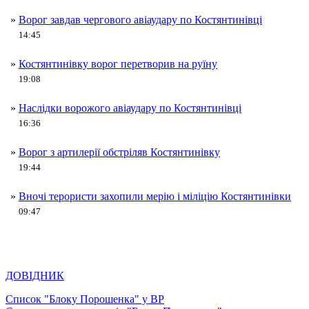
»
Ворог завдав чергового авіаудару по Костянтинівці
14:45
»
Костянтинівку ворог перетворив на руїну
19:08
»
Наслідки ворожого авіаудару по Костянтинівці
16:36
»
Ворог з артилерії обстріляв Костянтинівку
19:44
»
Вночі терористи захопили мерію і міліцію Костянтинівки
09:47
ДОВІДНИК
Список "Блоку Порошенка" у ВР