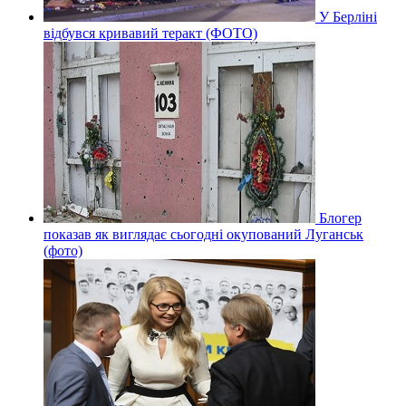
У Берліні
відбувся кривавий теракт (ФОТО)
Блогер
показав як виглядає сьогодні окупований Луганськ
(фото)