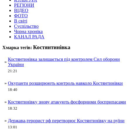
РЕГІОНИ
ВІДЕО
ФОТО
В світі
Суспільство
Чорна хроніка
КАНАЛ РАДА
Костянтинівка
Хмарка тегів:
Костянтинівка залишається під контролем Сил оборони
»
України
21:21
»
Окупанти розширюють контроль навколо Костянтинівки
18:40
»
Костянтинівку знову атакують фосфорними боєприпасами
18:32
»
Держава-терорист рф перетворює Костянтинівку на руїни
13:01