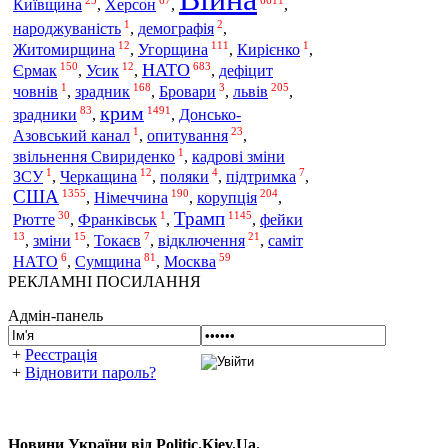
Київщина
,
Херсон
,
,
1
2
народжуваність
,
демографія
,
12
111
1
Угорщина
Житомирщина
,
,
Кирієнко
,
150
12
683
НАТО
Єрмак
,
Усик
,
,
дефіцит
1
168
3
205
зрадник
львів
човнів
,
,
Бровари
,
,
крим
83
1491
зрадники
,
,
Донсько-
1
23
Азовський канал
,
опитування
,
1
звільнення Свириденко
,
кадрові зміни
1
12
4
7
ЗСУ
,
Черкащина
,
поляки
,
підтримка
,
США
1355
190
204
Німеччина
корупція
,
,
,
Трамп
30
1
1145
Рютте
,
Франківськ
,
,
фейки
13
15
7
21
,
зміни
,
Токаєв
,
відключення
,
саміт
6
81
59
НАТО
,
Сумщина
,
Москва
РЕКЛАМНІ ПОСИЛАННЯ
Адмін-панель
+
Реєстрація
+
Відновити пароль?
Новини України від Politic.Kiev.Ua.