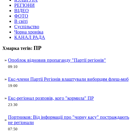
РЕГІОНИ
ВІДЕО
ФОТО
В світі
Суспільство
Чорна хроніка
КАНАЛ РАДА
ПР
Хмарка тегів:
»
Опоблок відновив пропаганду "Партії регіонів"
09:10
»
Екс-члени Партії Регіонів влаштували виборцям флеш-моб
19:00
»
Екс-регіонал розповів, кого "кормила" ПР
23:30
Портников: Від інформації про "чорну касу" постраждають
»
не регіонали
07:50