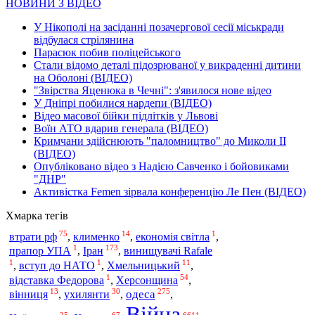
НОВИНИ З ВІДЕО
У Нікополі на засіданні позачергової сесії міськради
відбулася стрілянина
Парасюк побив поліцейського
Стали відомо деталі підозрюваної у викраденні дитини
на Оболоні (ВІДЕО)
"Звірства Яценюка в Чечні": з'явилося нове відео
У Дніпрі побилися нардепи (ВІДЕО)
Відео масової бійки підлітків у Львові
Воїн АТО вдарив генерала (ВІДЕО)
Кримчани здійснюють "паломництво" до Миколи ІІ
(ВІДЕО)
Опубліковано відео з Надією Савченко і бойовиками
"ДНР"
Активістка Femen зірвала конференцію Ле Пен (ВІДЕО)
Хмарка тегів
75
14
1
втрати рф
,
клименко
,
економія світла
,
1
173
Іран
прапор УПА
,
,
винищувачі Rafale
1
1
11
,
вступ до НАТО
,
Хмельницький
,
1
54
відставка Федорова
,
Херсонщина
,
13
30
275
одеса
вінниця
,
ухилянти
,
,
Війна
25
67
6611