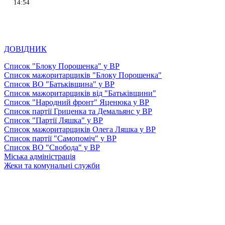
14:54
ДОВІДНИК
Список "Блоку Порошенка" у ВР
Список мажоритарщиків "Блоку Порошенка"
Список ВО "Батьківщина" у ВР
Список мажоритарщиків від "Батьківщини"
Список "Народний фронт" Яценюка у ВР
Список партії Гриценка та Демальянс у ВР
Список "Партії Ляшка" у ВР
Список мажоритарщиків Олега Ляшка у ВР
Список партії "Самопоміч" у ВР
Список ВО "Свобода" у ВР
Міська адміністрація
Жеки та комунальні служби