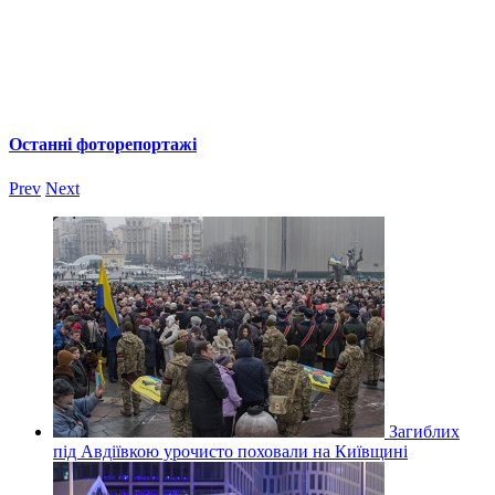
Останні фоторепортажі
Prev
Next
Загиблих
під Авдіївкою урочисто поховали на Київщині