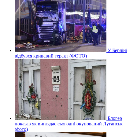
У Берліні
відбувся кривавий теракт (ФОТО)
Блогер
показав як виглядає сьогодні окупований Луганськ
(фото)