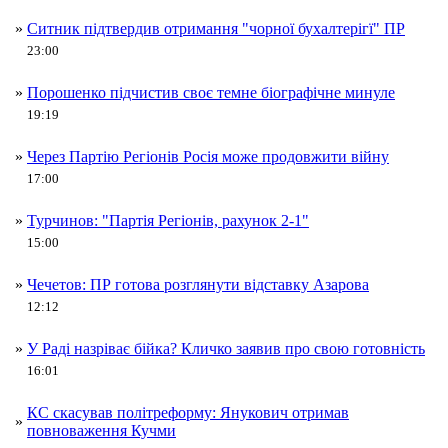
»
Ситник підтвердив отримання "чорної бухалтерігї" ПР
23:00
»
Порошенко підчистив своє темне біографічне минуле
19:19
»
Через Партію Регіонів Росія може продовжити війну
17:00
»
Турчинов: "Партія Регіонів, рахунок 2-1"
15:00
»
Чечетов: ПР готова розглянути відставку Азарова
12:12
»
У Раді назріває бійка? Кличко заявив про свою готовність
16:01
КС скасував політреформу: Янукович отримав
»
повноваження Кучми