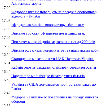
Азовському морях
17:20
Федорова вже не повернуть на посаду в оборонному
відомств - Кулеба
17:07
рф дедалі активніше використовує балістику
17:06
Військові об'єкти рф зазнали повітряних атак
17:05
Протягом минулої доби зафіксовано понад 200 боїв
16:56
Війська рф зазнали значних втрат за підсумками доби
16:54
Свириденко може очолити НАК Нафтогаз України
16:51
Кабмін оновив державні стандарти середньої освіти
16:49
Нардеп про мобілізацію багатодітних батьків
16:46
Україна та США домовилися про поставки ракет до
Patriot
12:42
Федоров не виключає повернення на посаду міністра
оборони
12:38