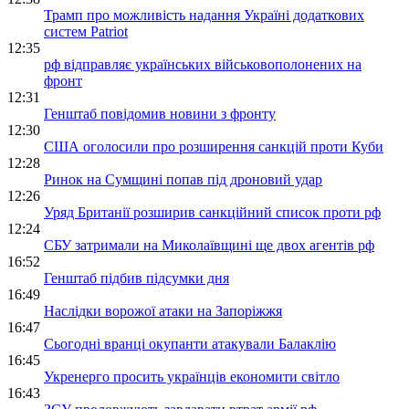
Трамп про можливість надання Україні додаткових
систем Patriot
12:35
рф відправляє українських військовополонених на
фронт
12:31
Генштаб повідомив новини з фронту
12:30
США оголосили про розширення санкцій проти Куби
12:28
Ринок на Сумщині попав під дроновий удар
12:26
Уряд Британії розширив санкційний список проти рф
12:24
СБУ затримали на Миколаївщині ще двох агентів рф
16:52
Генштаб підбив підсумки дня
16:49
Наслідки ворожої атаки на Запоріжжя
16:47
Сьогодні вранці окупанти атакували Балаклію
16:45
Укренерго просить українців економити світло
16:43