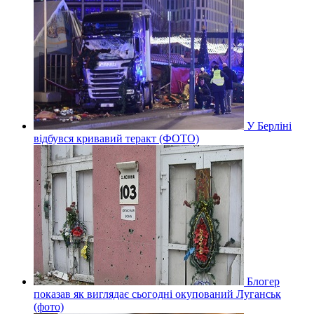
У Берліні
відбувся кривавий теракт (ФОТО)
Блогер
показав як виглядає сьогодні окупований Луганськ
(фото)