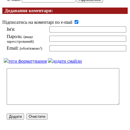
Додавання коментаря:
Підписатись на коментарі по e-mail
Ім'я:
Пароль:
(якщо
зареєстрований)
Email:
(обов'язково!)
теги форматування
додати смайли