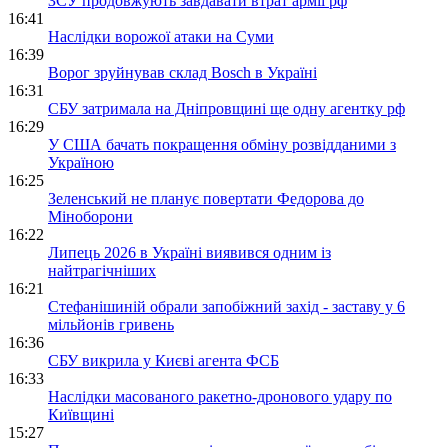
ЗСУ продовжують завдавати втрат армії рф
16:41
Наслідки ворожої атаки на Суми
16:39
Ворог зруйнував склад Bosch в Україні
16:31
СБУ затримала на Дніпровщині ще одну агентку рф
16:29
У США бачать покращення обміну розвідданими з
Україною
16:25
Зеленський не планує повертати Федорова до
Міноборони
16:22
Липець 2026 в Україні виявився одним із
найтрагічніших
16:21
Стефанішиній обрали запобіжний захід - заставу у 6
мільйонів гривень
16:36
СБУ викрила у Києві агента ФСБ
16:33
Наслідки масованого ракетно-дронового удару по
Київщині
15:27