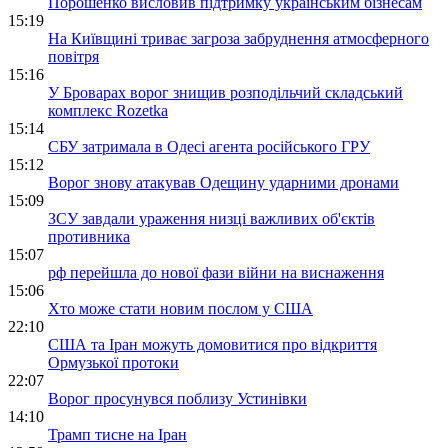
Порошенко висловив підтримку українським бізнесам
15:19
На Київщині триває загроза забруднення атмосферного
повітря
15:16
У Броварах ворог знищив розподільчий складський
комплекс Rozetka
15:14
СБУ затримала в Одесі агента російського ГРУ
15:12
Ворог знову атакував Одещину ударними дронами
15:09
ЗСУ завдали ураження низці важливих об'єктів
противника
15:07
рф перейшла до нової фази війни на виснаження
15:06
Хто може стати новим послом у США
22:10
США та Іран можуть домовитися про відкриття
Ормузької протоки
22:07
Ворог просунувся поблизу Устинівки
14:10
Трамп тисне на Іран