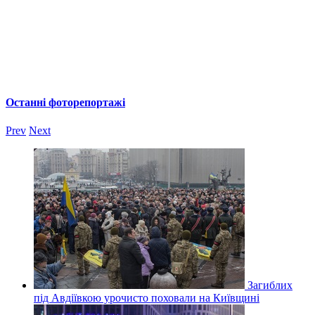
Останні фоторепортажі
Prev
Next
Загиблих
під Авдіївкою урочисто поховали на Київщині