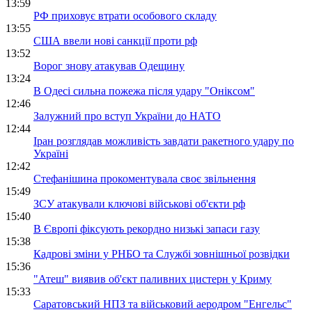
13:59
РФ приховує втрати особового складу
13:55
США ввели нові санкції проти рф
13:52
Ворог знову атакував Одещину
13:24
В Одесі сильна пожежа після удару "Оніксом"
12:46
Залужний про вступ України до НАТО
12:44
Іран розглядав можливість завдати ракетного удару по
Україні
12:42
Стефанішина прокоментувала своє звільнення
15:49
ЗСУ атакували ключові військові об'єкти рф
15:40
В Європі фіксують рекордно низькі запаси газу
15:38
Кадрові зміни у РНБО та Службі зовнішньої розвідки
15:36
"Атеш" виявив об'єкт паливних цистерн у Криму
15:33
Саратовський НПЗ та військовий аеродром "Енгельс"