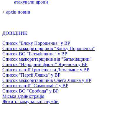
атакували дрони
+
архів новин
ДОВІДНИК
Список "Блоку Порошенка" у ВР
Список мажоритарщиків "Блоку Порошенка"
Список ВО "Батьківщина" у ВР
Список мажоритарщиків від "Батьківщини"
Список "Народний фронт" Яценюка у ВР
Список партії Гриценка та Демальянс у ВР
Список "Партії Ляшка" у ВР
Список мажоритарщиків Олега Ляшка у ВР
Список партії "Самопоміч" у ВР
Список ВО "Свобода" у ВР
Міська адміністрація
Жеки та комунальні служби