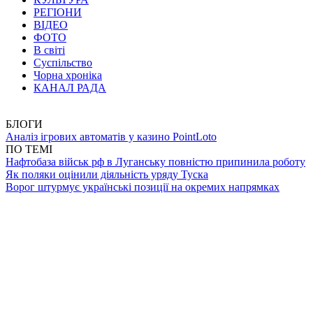
РЕГІОНИ
ВІДЕО
ФОТО
В світі
Суспільство
Чорна хроніка
КАНАЛ РАДА
БЛОГИ
Аналіз ігрових автоматів у казино PointLoto
ПО ТЕМІ
Нафтобаза військ рф в Луганську повністю припинила роботу
Як поляки оцінили діяльність уряду Туска
Ворог штурмує українські позиції на окремих напрямках