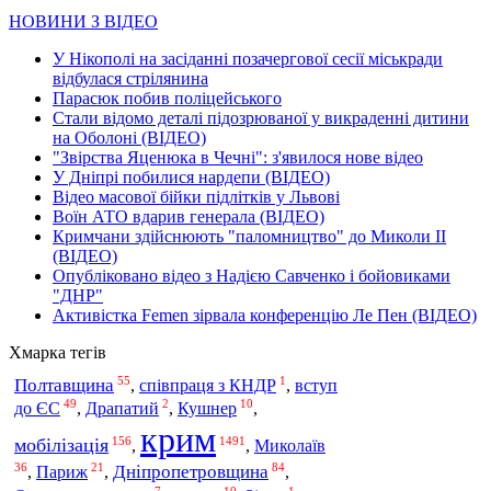
НОВИНИ З ВІДЕО
У Нікополі на засіданні позачергової сесії міськради
відбулася стрілянина
Парасюк побив поліцейського
Стали відомо деталі підозрюваної у викраденні дитини
на Оболоні (ВІДЕО)
"Звірства Яценюка в Чечні": з'явилося нове відео
У Дніпрі побилися нардепи (ВІДЕО)
Відео масової бійки підлітків у Львові
Воїн АТО вдарив генерала (ВІДЕО)
Кримчани здійснюють "паломництво" до Миколи ІІ
(ВІДЕО)
Опубліковано відео з Надією Савченко і бойовиками
"ДНР"
Активістка Femen зірвала конференцію Ле Пен (ВІДЕО)
Хмарка тегів
55
1
Полтавщина
вступ
,
співпраця з КНДР
,
49
2
10
до ЄС
,
Драпатий
,
Кушнер
,
крим
156
1491
мобілізація
Миколаїв
,
,
36
21
84
Дніпропетровщина
,
Париж
,
,
7
10
1