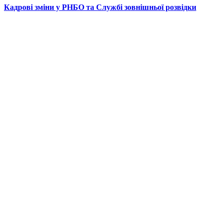
Кадрові зміни у РНБО та Службі зовнішньої розвідки