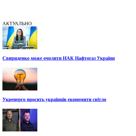
АКТУАЛЬНО
Свириденко може очолити НАК Нафтогаз України
Укренерго просить українців економити світло