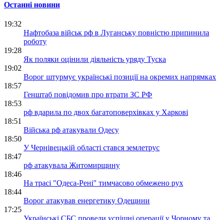
Останні новини
19:32
Нафтобаза військ рф в Луганську повністю припинила
роботу
19:28
Як поляки оцінили діяльність уряду Туска
19:02
Ворог штурмує українські позиції на окремих напрямках
18:57
Генштаб повідомив про втрати ЗС РФ
18:53
рф вдарила по двох багатоповерхівках у Харкові
18:51
Війська рф атакували Одесу
18:50
У Чернівецькій області стався землетрус
18:47
рф атакувала Житомирщину
18:46
На трасі "Одеса-Рені" тимчасово обмежено рух
18:44
Ворог атакував енергетику Одещини
17:25
Українські СБС провели успішні операції у Чорному та