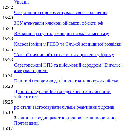
Україні
12:42
Стефанішина прокоментувала своє звільнення
15:49
ЗСУ атакували ключові військові об'єкти рф
15:40
В Європі фіксують рекордно низькі запаси газу
15:38
Кадрові зміни у РНБО та Службі зовнішньої розвідки
15:36
"Атеш" виявив об'єкт паливних цистерн у Криму
15:33
Саратовський НПЗ та військовий аеродром "Енгельс"
атакували дрони
15:31
Генштаб повідомив дані про втрати ворожих військ
15:28
Дрони атакували Бєлгородський технологічний
університет
15:25
рф стали застосовувати більше реактивних дронів
15:19
Зрадник наводив ракетно-дронові атаки ворога по
Полтавщині
15:17