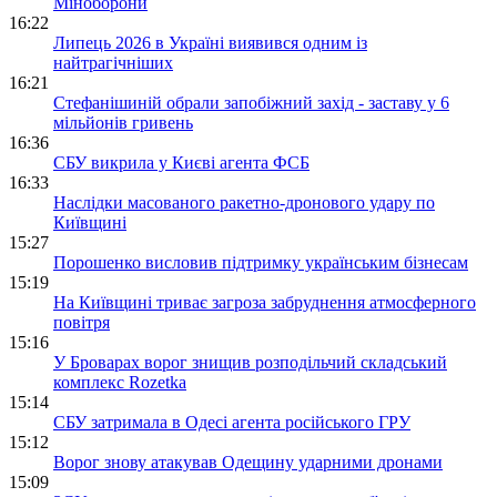
Міноборони
16:22
Липець 2026 в Україні виявився одним із
найтрагічніших
16:21
Стефанішиній обрали запобіжний захід - заставу у 6
мільйонів гривень
16:36
СБУ викрила у Києві агента ФСБ
16:33
Наслідки масованого ракетно-дронового удару по
Київщині
15:27
Порошенко висловив підтримку українським бізнесам
15:19
На Київщині триває загроза забруднення атмосферного
повітря
15:16
У Броварах ворог знищив розподільчий складський
комплекс Rozetka
15:14
СБУ затримала в Одесі агента російського ГРУ
15:12
Ворог знову атакував Одещину ударними дронами
15:09