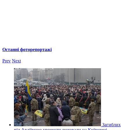
Останні фоторепортажі
Prev
Next
Загиблих
під Авдіївкою урочисто поховали на Київщині