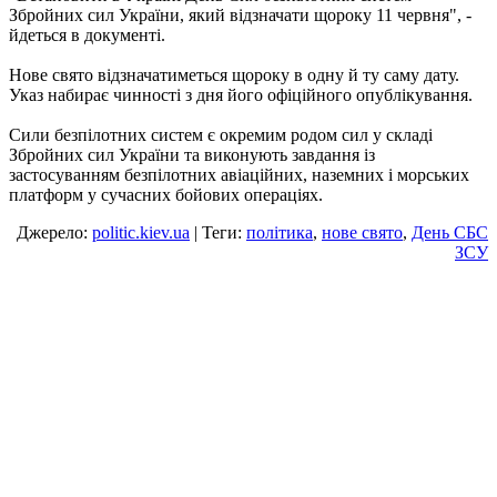
Збройних сил України, який відзначати щороку 11 червня", -
йдеться в документі.
Нове свято відзначатиметься щороку в одну й ту саму дату.
Указ набирає чинності з дня його офіційного опублікування.
Сили безпілотних систем є окремим родом сил у складі
Збройних сил України та виконують завдання із
застосуванням безпілотних авіаційних, наземних і морських
платформ у сучасних бойових операціях.
Джерело:
politic.kiev.ua
| Теги:
політика
,
нове свято
,
День СБС
ЗСУ