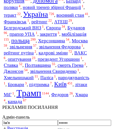
допомога
корупція
,
,
Баззард
,
4
1
поляки
,
новий тренер збірної Франції
,
Україна
22
726
41
теракт
воєнний стан
,
,
,
1
22
29
рейтинг
АТЕШ
Франківськ
,
,
,
1
34
Європа
Буданов
Бєлгродський ВНЗ
,
,
96
1
3
мобілізація
,
прапор УПА
,
закриття
,
польща
155
299
54
Херсонщина
Москва
,
,
,
59
57
1
звільнення
,
,
звільнення Федорова
,
2
72
кадрові зміни
рейтинг путіна
,
,
ВАКС
6
23
1
опитування
,
,
президент Угорщини
,
52
55
2
Ставка
Полтавщина
,
,
смерть Грема
,
54
1
Джонсон
,
звільнення Свириденко
,
11
1
Хмельницький
,
Паліса
,
народжуваність
Київ
1
3
7
451
,
Бровари
,
підтримка
,
,
літаки
Трамп
1
1144
26
Федоров
МіГ
,
,
,
Хмара
4
67
канада
,
РЕКЛАМНІ ПОСИЛАННЯ
Адмін-панель
+
Реєстрація