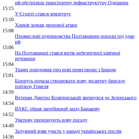
рф обстріляла транспортну інфраструктуру Одещини
15:15
У Єгипті стався землетрус
15:10
Харків зазнав дронової атаки
15:08
Промислові підприємства Полтавщини попали під удар
рф
15:06
На Полтавщині стався витік небезпечної хімічної
речовини
15:04
Трамп повідомив про нові переговори з Іраном
15:01
Білорусь почала створювати нову десантну бригаду
поблизу Гомеля
14:59
Ветеран Дмитро Козятинський звернувся до Зеленського
14:54
ВАКС обрав запобіжний захід Банькову
14:52
Умєрову пропонують нову посаду
14:49
Залужний взяв участь у нараді українських послів
14:56