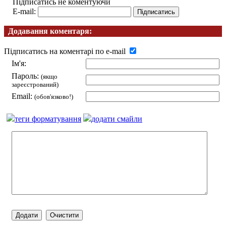
Підписатись не коментуючи
E-mail:
Додавання коментаря:
Підписатись на коментарі по e-mail
Ім'я:
Пароль:
(якщо
зареєстрований)
Email:
(обов'язково!)
теги форматування
додати смайли