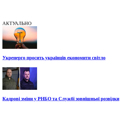
АКТУАЛЬНО
Укренерго просить українців економити світло
Кадрові зміни у РНБО та Службі зовнішньої розвідки