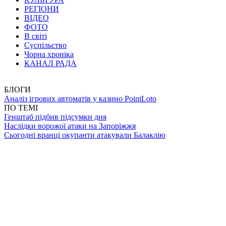
РЕГІОНИ
ВІДЕО
ФОТО
В світі
Суспільство
Чорна хроніка
КАНАЛ РАДА
БЛОГИ
Аналіз ігрових автоматів у казино PointLoto
ПО ТЕМІ
Генштаб підбив підсумки дня
Наслідки ворожої атаки на Запоріжжя
Сьогодні вранці окупанти атакували Балаклію