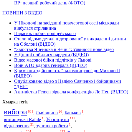
ВР: перший робочий день (ФОТО)
НОВИНИ З ВІДЕО
У Нікополі на засіданні позачергової сесії міськради
відбулася стрілянина
Парасюк побив поліцейського
Стали відомо деталі підозрюваної у викраденні дитини
на Оболоні (ВІДЕО)
"Звірства Яценюка в Чечні": з'явилося нове відео
У Дніпрі побилися нардепи (ВІДЕО)
Відео масової бійки підлітків у Львові
Воїн АТО вдарив генерала (ВІДЕО)
Кримчани здійснюють "паломництво" до Миколи ІІ
(ВІДЕО)
Опубліковано відео з Надією Савченко і бойовиками
"ДНР"
Активістка Femen зірвала конференцію Ле Пен (ВІДЕО)
Хмарка тегів
вибори
681
26
1
Львівщина
,
,
Баньков
,
1
111
Угорщина
винищувачі Rafale
,
,
21
1
відключення
,
зупинка роботи
,
204
373
1