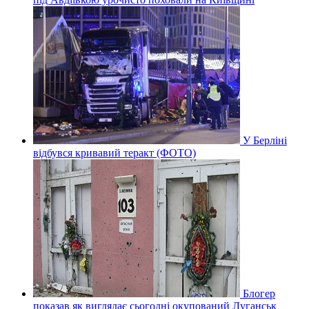
У Берліні
відбувся кривавий теракт (ФОТО)
Блогер
показав як виглядає сьогодні окупований Луганськ