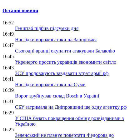
Останні новини
16:52
Генштаб підбив підсумки дня
16:49
Наслідки ворожої атаки на Запоріжжя
16:47
Сьогодні вранці окупанти атакували Балаклію
16:45
Укренерго просить українців економити світло
16:43
ЗСУ продовжують завдавати втрат армії рф
16:41
Наслідки ворожої атаки на Суми
16:39
Ворог зруйнував склад Bosch в Україні
16:31
СБУ затримала на Дніпровщині ще одну агентку рф
16:29
У США бачать покращення обміну розвідданими з
Україною
16:25
Зеленський не планує повертати Федорова до