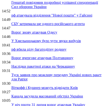
Генштаб повідомив подробиці успішної спецоперації
Сил оборони України
14:52
рф атакувала відділення "Нової пошти" у Гайсині
14:49
СБУ затримала ще одного російського агента
14:47
Ворог знову атакував Одесу
14:46
У Хмельницькому було чути звуки вибухів
10:41
рф вбила цілу багатодітну родину
10:36
Ворог вчергове атакував Полтавщину
10:34
Наслідки ракетної атаки на Черкащину
10:31
Туск заявив про можливу передачу Україні нових ракет
для Patriot
10:30
Віткофф і Кушнер можуть відвідати Київ
10:27
Канада засудила масований обстріл України
10:05
У ніч проти 31 липня ворог атакував Україну