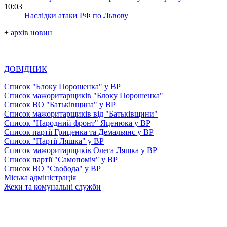
10:03
Наслідки атаки РФ по Львову
+
архів новин
ДОВІДНИК
Список "Блоку Порошенка" у ВР
Список мажоритарщиків "Блоку Порошенка"
Список ВО "Батьківщина" у ВР
Список мажоритарщиків від "Батьківщини"
Список "Народний фронт" Яценюка у ВР
Список партії Гриценка та Демальянс у ВР
Список "Партії Ляшка" у ВР
Список мажоритарщиків Олега Ляшка у ВР
Список партії "Самопоміч" у ВР
Список ВО "Свобода" у ВР
Міська адміністрація
Жеки та комунальні служби