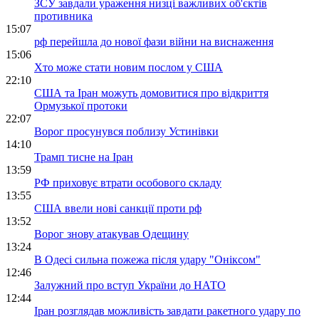
ЗСУ завдали ураження низці важливих об'єктів
противника
15:07
рф перейшла до нової фази війни на виснаження
15:06
Хто може стати новим послом у США
22:10
США та Іран можуть домовитися про відкриття
Ормузької протоки
22:07
Ворог просунувся поблизу Устинівки
14:10
Трамп тисне на Іран
13:59
РФ приховує втрати особового складу
13:55
США ввели нові санкції проти рф
13:52
Ворог знову атакував Одещину
13:24
В Одесі сильна пожежа після удару "Оніксом"
12:46
Залужний про вступ України до НАТО
12:44
Іран розглядав можливість завдати ракетного удару по