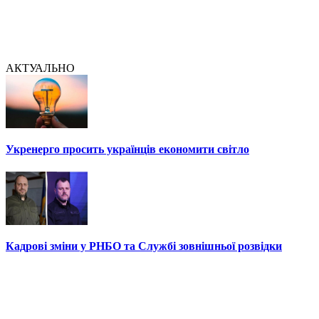
АКТУАЛЬНО
Укренерго просить українців економити світло
Кадрові зміни у РНБО та Службі зовнішньої розвідки