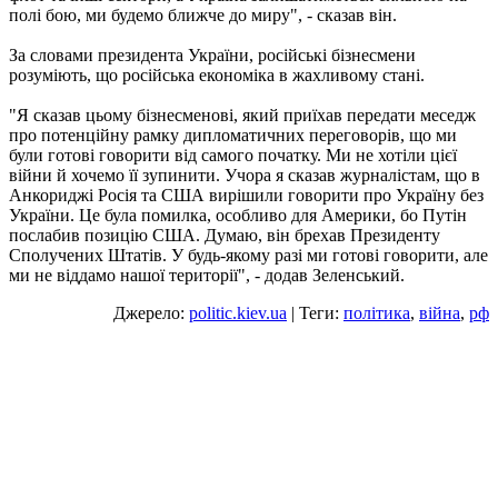
полі бою, ми будемо ближче до миру", - сказав він.
За словами президента України, російські бізнесмени
розуміють, що російська економіка в жахливому стані.
"Я сказав цьому бізнесменові, який приїхав передати меседж
про потенційну рамку дипломатичних переговорів, що ми
були готові говорити від самого початку. Ми не хотіли цієї
війни й хочемо її зупинити. Учора я сказав журналістам, що в
Анкориджі Росія та США вирішили говорити про Україну без
України. Це була помилка, особливо для Америки, бо Путін
послабив позицію США. Думаю, він брехав Президенту
Сполучених Штатів. У будь-якому разі ми готові говорити, але
ми не віддамо нашої території", - додав Зеленський.
Джерело:
politic.kiev.ua
| Теги:
політика
,
війна
,
рф