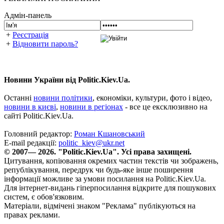
Адмін-панель
+
Реєстрація
+
Відновити пароль?
Новини України від Politic.Kiev.Ua.
Останні
новини політики
, економіки, культури, фото і відео,
новини в києві
,
новини в регіонах
- все це ексклюзивно на
сайті Politic.Kiev.Ua.
Головний редактор:
Роман Кшановський
E-mail редакції:
politic_kiev@ukr.net
© 2007— 2026. "Politic.Kiev.Ua". Усі права захищені.
Цитування, копіювання окремих частин текстів чи зображень,
републікування, передрук чи будь-яке інше поширення
інформації можливе за умови посилання на Politic.Kiev.Ua.
Для інтернет-видань гіперпосилання відкрите для пошукових
систем, є обов'язковим.
Матеріали, відмічені знаком "Реклама" публікуються на
правах реклами.