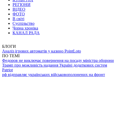
РЕГІОНИ
ВІДЕО
ФОТО
В світі
Суспільство
Чорна хроніка
КАНАЛ РАДА
БЛОГИ
Аналіз ігрових автоматів у казино PointLoto
ПО ТЕМІ
Федоров не виключає повернення на посаду міністра оборони
Трамп про можливість надання Україні додаткових систем
Patriot
рф відправляє українських військовополонених на фронт