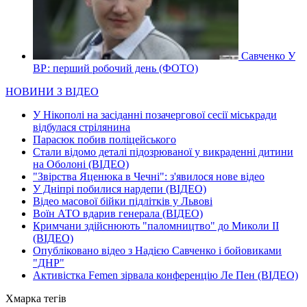
Савченко У
ВР: перший робочий день (ФОТО)
НОВИНИ З ВІДЕО
У Нікополі на засіданні позачергової сесії міськради
відбулася стрілянина
Парасюк побив поліцейського
Стали відомо деталі підозрюваної у викраденні дитини
на Оболоні (ВІДЕО)
"Звірства Яценюка в Чечні": з'явилося нове відео
У Дніпрі побилися нардепи (ВІДЕО)
Відео масової бійки підлітків у Львові
Воїн АТО вдарив генерала (ВІДЕО)
Кримчани здійснюють "паломництво" до Миколи ІІ
(ВІДЕО)
Опубліковано відео з Надією Савченко і бойовиками
"ДНР"
Активістка Femen зірвала конференцію Ле Пен (ВІДЕО)
Хмарка тегів