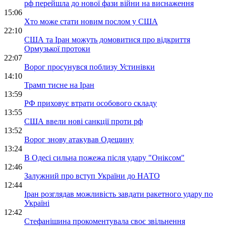
рф перейшла до нової фази війни на виснаження
15:06
Хто може стати новим послом у США
22:10
США та Іран можуть домовитися про відкриття
Ормузької протоки
22:07
Ворог просунувся поблизу Устинівки
14:10
Трамп тисне на Іран
13:59
РФ приховує втрати особового складу
13:55
США ввели нові санкції проти рф
13:52
Ворог знову атакував Одещину
13:24
В Одесі сильна пожежа після удару "Оніксом"
12:46
Залужний про вступ України до НАТО
12:44
Іран розглядав можливість завдати ракетного удару по
Україні
12:42
Стефанішина прокоментувала своє звільнення