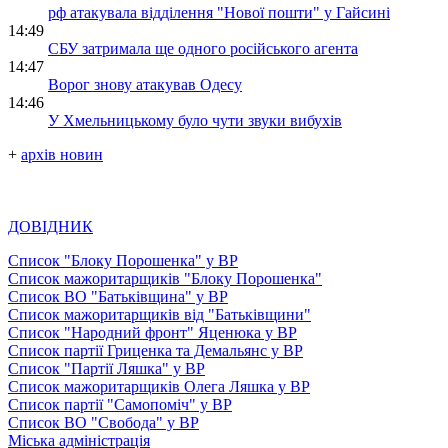
рф атакувала відділення "Нової пошти" у Гайсині
14:49
СБУ затримала ще одного російського агента
14:47
Ворог знову атакував Одесу
14:46
У Хмельницькому було чути звуки вибухів
+
архів новин
ДОВІДНИК
Список "Блоку Порошенка" у ВР
Список мажоритарщиків "Блоку Порошенка"
Список ВО "Батьківщина" у ВР
Список мажоритарщиків від "Батьківщини"
Список "Народний фронт" Яценюка у ВР
Список партії Гриценка та Демальянс у ВР
Список "Партії Ляшка" у ВР
Список мажоритарщиків Олега Ляшка у ВР
Список партії "Самопоміч" у ВР
Список ВО "Свобода" у ВР
Міська адміністрація