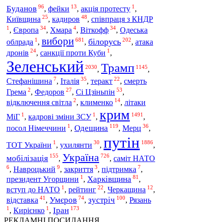
96
13
1
Буданов
,
фейки
,
акція протесту
,
25
48
кадиров
Київщина
,
,
співпраця з КНДР
1
34
4
34
Європа
Віткофф
,
,
Хмара
,
,
Одеська
вибори
1
681
202
білорусь
облрада
,
,
,
атака
24
1
дронів
,
санкції проти Куби
,
Зеленський
Трамп
2030
1145
,
,
7
35
22
Італія
Стефанішина
,
,
теракт
,
смерть
2
27
53
Сі Цзіньпін
Грема
,
Федоров
,
,
2
14
відключення світла
,
клименко
,
літаки
крим
1
1
1491
МіГ
,
кадрові зміни ЗСУ
,
,
1
119
36
Одещина
Мерц
посол Німеччини
,
,
,
путін
1
30
1886
ТОТ України
,
ухилянти
,
,
Україна
155
726
мобілізація
,
,
саміт НАТО
6
9
3
7
,
Навроцький
,
закриття
,
підтримка
,
1
81
Харківщина
президент Угорщини
,
,
1
22
12
вступ до НАТО
,
рейтинг
,
Черкащина
,
41
74
100
відставка
Умєров
зустріч
,
,
,
Рязань
1
1
173
Іран
,
Кирієнко
,
РЕКЛАМНІ ПОСИЛАННЯ