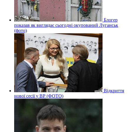
Блогер
показав як виглядає сьогодні окупований Луганськ
(фото)
Відкриття
нової сесії у ВР (ФОТО)