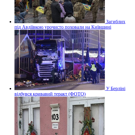
Загиблих
під Авдіївкою урочисто поховали на Київщині
У Берліні
відбувся кривавий теракт (ФОТО)