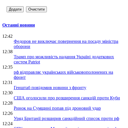
Останні новини
12:42
Федоров не виключає повернення на посаду міністра
оборони
12:38
Трамп про можливість надання Україні додаткових
систем Patriot
12:35
рф відправляє українських військовополонених на
фронт
12:31
Генштаб повідомив новини з фронту
12:30
США оголосили про розширення санкцій проти Куби
12:28
Ринок на Сумщині попав під дроновий удар
12:26
Уряд Британії розширив санкційний список проти рф
12:24