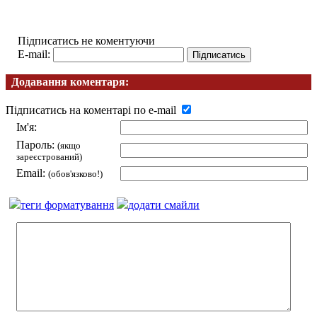
Підписатись не коментуючи
E-mail:
Додавання коментаря:
Підписатись на коментарі по e-mail
Ім'я:
Пароль:
(якщо
зареєстрований)
Email:
(обов'язково!)
теги форматування
додати смайли