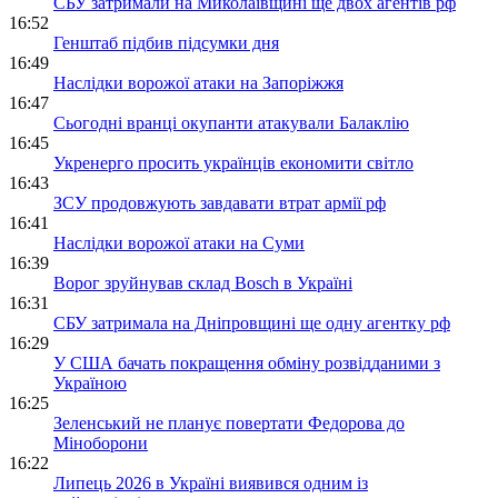
СБУ затримали на Миколаївщині ще двох агентів рф
16:52
Генштаб підбив підсумки дня
16:49
Наслідки ворожої атаки на Запоріжжя
16:47
Сьогодні вранці окупанти атакували Балаклію
16:45
Укренерго просить українців економити світло
16:43
ЗСУ продовжують завдавати втрат армії рф
16:41
Наслідки ворожої атаки на Суми
16:39
Ворог зруйнував склад Bosch в Україні
16:31
СБУ затримала на Дніпровщині ще одну агентку рф
16:29
У США бачать покращення обміну розвідданими з
Україною
16:25
Зеленський не планує повертати Федорова до
Міноборони
16:22
Липець 2026 в Україні виявився одним із