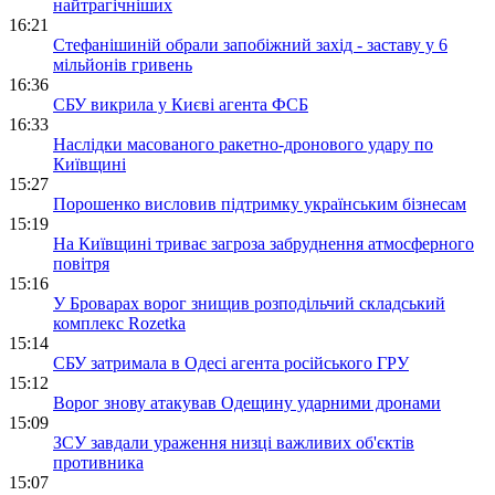
найтрагічніших
16:21
Стефанішиній обрали запобіжний захід - заставу у 6
мільйонів гривень
16:36
СБУ викрила у Києві агента ФСБ
16:33
Наслідки масованого ракетно-дронового удару по
Київщині
15:27
Порошенко висловив підтримку українським бізнесам
15:19
На Київщині триває загроза забруднення атмосферного
повітря
15:16
У Броварах ворог знищив розподільчий складський
комплекс Rozetka
15:14
СБУ затримала в Одесі агента російського ГРУ
15:12
Ворог знову атакував Одещину ударними дронами
15:09
ЗСУ завдали ураження низці важливих об'єктів
противника
15:07