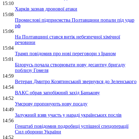
15:10
Харків зазнав дронової атаки
15:08
Промислові підприємства Полтавщини попали під удар
рф
15:06
На Полтавщині стався витік небезпечної хімічної
речовини
15:04
Трамп повідомив про нові переговори з Іраном
15:01
Білорусь почала створювати нову десантну бригаду
поблизу Гомеля
14:59
Ветеран Дмитро Козятинський звернувся до Зеленського
14:54
ВАКС обрав запобіжний захід Банькову
14:52
Умєрову пропонують нову посаду
14:49
Залужний взяв участь у нараді українських послів
14:56
Генштаб повідомив подробиці успішної спецоперації
Сил оборони України
14:52