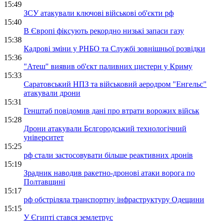
15:49
ЗСУ атакували ключові військові об'єкти рф
15:40
В Європі фіксують рекордно низькі запаси газу
15:38
Кадрові зміни у РНБО та Службі зовнішньої розвідки
15:36
"Атеш" виявив об'єкт паливних цистерн у Криму
15:33
Саратовський НПЗ та військовий аеродром "Енгельс"
атакували дрони
15:31
Генштаб повідомив дані про втрати ворожих військ
15:28
Дрони атакували Бєлгородський технологічний
університет
15:25
рф стали застосовувати більше реактивних дронів
15:19
Зрадник наводив ракетно-дронові атаки ворога по
Полтавщині
15:17
рф обстріляла транспортну інфраструктуру Одещини
15:15
У Єгипті стався землетрус