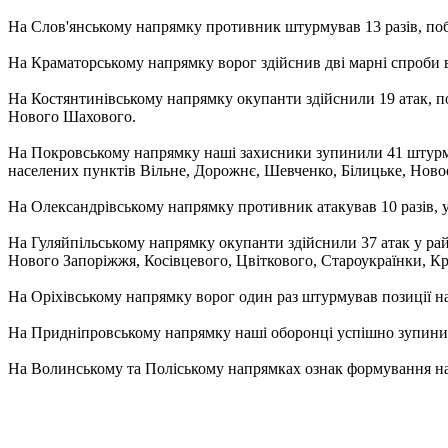
На Слов'янському напрямку противник штурмував 13 разів, побл
На Краматорському напрямку ворог здійснив дві марні спроби в
На Костянтинівському напрямку окупанти здійснили 19 атак, по
Нового Шахового.
На Покровському напрямку наші захисники зупинили 41 штурмов
населених пунктів Вільне, Дорожнє, Шевченко, Білицьке, Новоо
На Олександрівському напрямку противник атакував 10 разів, 
На Гуляйпільському напрямку окупанти здійснили 37 атак у райо
Нового Запоріжжя, Косівцевого, Цвіткового, Староукраїнки, Кр
На Оріхівському напрямку ворог один раз штурмував позиції н
На Придніпровському напрямку наші оборонці успішно зупинили 
На Волинському та Поліському напрямках ознак формування на