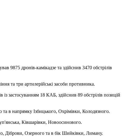
вав 9875 дронів-камікадзе та здійснив 3470 обстрілів
ління та три артилерійські засоби противника.
в із застосуванням 18 КАБ, здійснив 89 обстрілів позицій
 та в напрямку Ізбицького, Охрімівки, Колодязного.
уп'янська, Ківшарівки, Новоосинового.
, Діброви, Озерного та в бік Шийківки, Лиману.