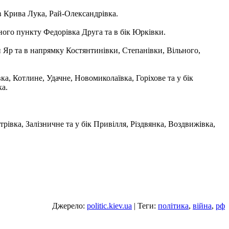
в Крива Лука, Рай-Олександрівка.
ного пункту Федорівка Друга та в бік Юрківки.
н Яр та в напрямку Костянтинівки, Степанівки, Вільного,
, Котлине, Удачне, Новомиколаївка, Горіхове та у бік
ка.
івка, Залізничне та у бік Привілля, Різдвянка, Воздвижівка,
Джерело:
politic.kiev.ua
| Теги:
політика
,
війна
,
рф