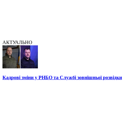
АКТУАЛЬНО
Кадрові зміни у РНБО та Службі зовнішньої розвідки