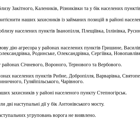
изу Закітного, Калеників, Різниківки та у бік населених пункті
итіснити наших захисників із займаних позицій в районі населе
близу населених пунктів Іванопілля, Плещіївка, Іллінівка, Руси
у дію агресора у районах населених пунктів Гришине, Василівка
лександрівка, Родинське, Олександрівка, Сергіївка, Новопавлів
у районах Січневого, Вороного, Тернового та Вербового.
нах населених пунктів Рибне, Добропілля, Варварівка, Святопетр
иничного, Гуляйпільського, Чарівного.
аших захисників у районі населеного пункту Степногірськ.
дві наступальні дії у бік Антонівського мосту.
ступальних угруповань ворога не виявлено.