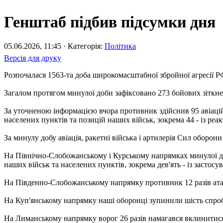
Генштаб підбив підсумки дня
05.06.2026, 11:45 · Категорія:
Політика
Версія для друку
Розпочалася 1563-та доба широкомасштабної збройної агресії Р
Загалом протягом минулої доби зафіксовано 273 бойових зіткн
За уточненою інформацією вчора противник здійснив 95 авіаційн
населених пунктів та позицій наших військ, зокрема 44 - із ре
За минулу добу авіація, ракетні війська і артилерія Сил оборо
На Північно-Слобожанському і Курському напрямках минулої доби
наших військ та населених пунктів, зокрема дев'ять - із застос
На Південно-Слобожанському напрямку противник 12 разів атаку
На Куп'янському напрямку наші оборонці зупинили шість спроб 
На Лиманському напрямку ворог 26 разів намагався вклинитися