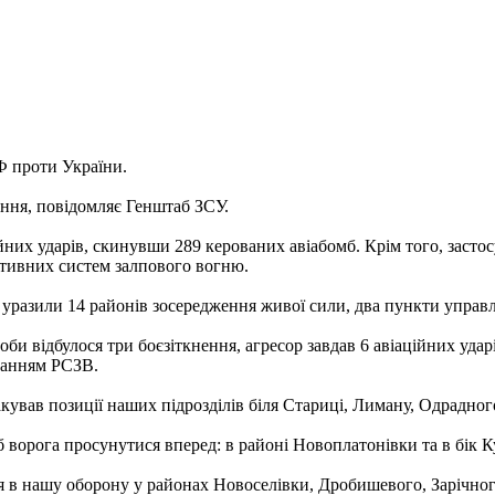
Ф проти України.
ення, повідомляє Генштаб ЗСУ.
их ударів, скинувши 289 керованих авіабомб. Крім того, застосу
активних систем залпового вогню.
ни уразили 14 районів зосередження живої сили, два пункти управ
 відбулося три боєзіткнення, агресор завдав 6 авіаційних ударі
уванням РСЗВ.
вав позиції наших підрозділів біля Стариці, Лиману, Одрадного
ворога просунутися вперед: в районі Новоплатонівки та в бік К
 в нашу оборону у районах Новоселівки, Дробишевого, Зарічного