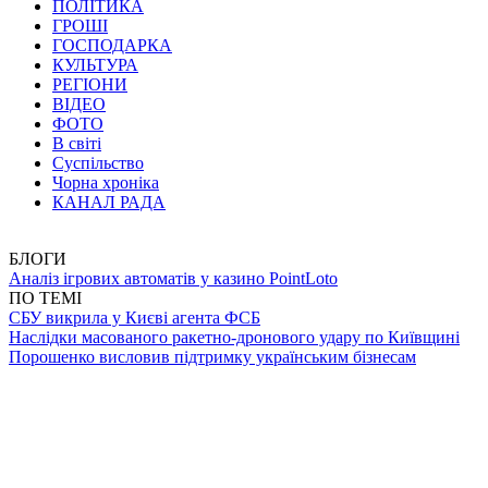
ПОЛІТИКА
ГРОШІ
ГОСПОДАРКА
КУЛЬТУРА
РЕГІОНИ
ВІДЕО
ФОТО
В світі
Суспільство
Чорна хроніка
КАНАЛ РАДА
БЛОГИ
Аналіз ігрових автоматів у казино PointLoto
ПО ТЕМІ
СБУ викрила у Києві агента ФСБ
Наслідки масованого ракетно-дронового удару по Київщині
Порошенко висловив підтримку українським бізнесам