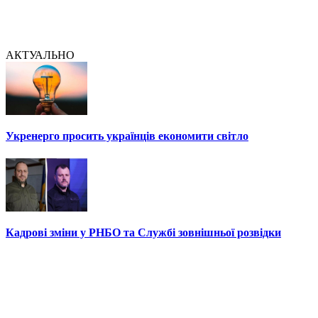
АКТУАЛЬНО
Укренерго просить українців економити світло
Кадрові зміни у РНБО та Службі зовнішньої розвідки