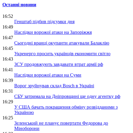
Останні новини
16:52
Генштаб підбив підсумки дня
16:49
Наслідки ворожої атаки на Запоріжжя
16:47
Сьогодні вранці окупанти атакували Балаклію
16:45
Укренерго просить українців економити світло
16:43
ЗСУ продовжують завдавати втрат армії рф
16:41
Наслідки ворожої атаки на Суми
16:39
Ворог зруйнував склад Bosch в Україні
16:31
СБУ затримала на Дніпровщині ще одну агентку рф
16:29
У США бачать покращення обміну розвідданими з
Україною
16:25
Зеленський не планує повертати Федорова до
Міноборони