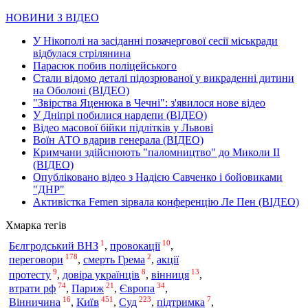
НОВИНИ З ВІДЕО
У Нікополі на засіданні позачергової сесії міськради
відбулася стрілянина
Парасюк побив поліцейського
Стали відомо деталі підозрюваної у викраденні дитини
на Оболоні (ВІДЕО)
"Звірства Яценюка в Чечні": з'явилося нове відео
У Дніпрі побилися нардепи (ВІДЕО)
Відео масової бійки підлітків у Львові
Воїн АТО вдарив генерала (ВІДЕО)
Кримчани здійснюють "паломництво" до Миколи ІІ
(ВІДЕО)
Опубліковано відео з Надією Савченко і бойовиками
"ДНР"
Активістка Femen зірвала конференцію Ле Пен (ВІДЕО)
Хмарка тегів
1
10
Бєлгродський ВНЗ
,
провокації
,
178
2
переговори
,
смерть Грема
,
акції
9
8
13
протесту
,
довіра українців
,
вінниця
,
74
21
34
втрати рф
,
Париж
,
Європа
,
16
451
223
7
Київ
Суд
Вінничина
,
,
,
підтримка
,