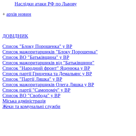
Наслідки атаки РФ по Львову
+
архів новин
ДОВІДНИК
Список "Блоку Порошенка" у ВР
Список мажоритарщиків "Блоку Порошенка"
Список ВО "Батьківщина" у ВР
Список мажоритарщиків від "Батьківщини"
Список "Народний фронт" Яценюка у ВР
Список партії Гриценка та Демальянс у ВР
Список "Партії Ляшка" у ВР
Список мажоритарщиків Олега Ляшка у ВР
Список партії "Самопоміч" у ВР
Список ВО "Свобода" у ВР
Міська адміністрація
Жеки та комунальні служби