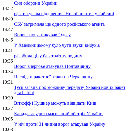
Сил оборони України
14:52
рф атакувала відділення "Нової пошти" у Гайсині
14:49
СБУ затримала ще одного російського агента
14:47
Ворог знову атакував Одесу
14:46
У Хмельницькому було чути звуки вибухів
10:41
рф вбила цілу багатодітну родину
10:36
Ворог вчергове атакував Полтавщину
10:34
Наслідки ракетної атаки на Черкащину
10:31
Туск заявив про можливу передачу Україні нових ракет
для Patriot
10:30
Віткофф і Кушнер можуть відвідати Київ
10:27
Канада засудила масований обстріл України
10:05
У ніч проти 31 липня ворог атакував Україну
10:03