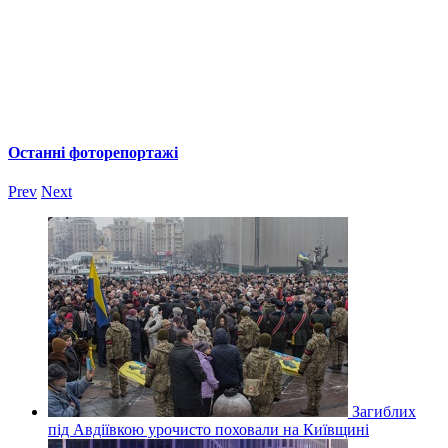
Останні фоторепортажі
Prev
Next
Загиблих
під Авдіївкою урочисто поховали на Київщині