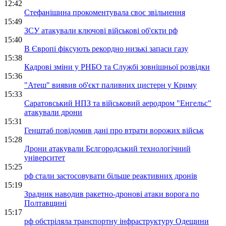
12:42
Стефанішина прокоментувала своє звільнення
15:49
ЗСУ атакували ключові військові об'єкти рф
15:40
В Європі фіксують рекордно низькі запаси газу
15:38
Кадрові зміни у РНБО та Службі зовнішньої розвідки
15:36
"Атеш" виявив об'єкт паливних цистерн у Криму
15:33
Саратовський НПЗ та військовий аеродром "Енгельс"
атакували дрони
15:31
Генштаб повідомив дані про втрати ворожих військ
15:28
Дрони атакували Бєлгородський технологічний
університет
15:25
рф стали застосовувати більше реактивних дронів
15:19
Зрадник наводив ракетно-дронові атаки ворога по
Полтавщині
15:17
рф обстріляла транспортну інфраструктуру Одещини