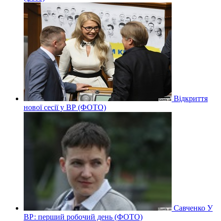
Відкриття
нової сесії у ВР (ФОТО)
Савченко У
ВР: перший робочий день (ФОТО)