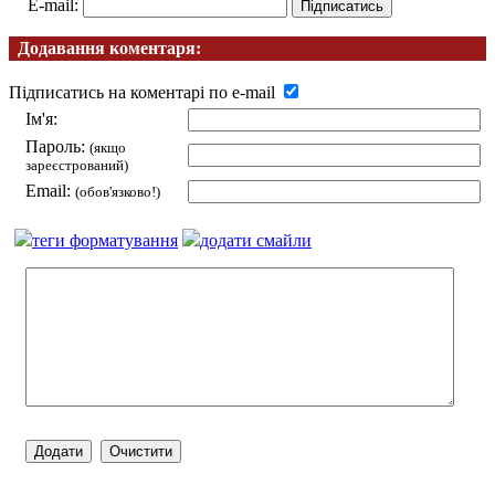
E-mail:
Додавання коментаря:
Підписатись на коментарі по e-mail
Ім'я:
Пароль:
(якщо
зареєстрований)
Email:
(обов'язково!)
теги форматування
додати смайли