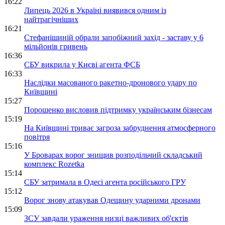
16:22
Липець 2026 в Україні виявився одним із
найтрагічніших
16:21
Стефанішиній обрали запобіжний захід - заставу у 6
мільйонів гривень
16:36
СБУ викрила у Києві агента ФСБ
16:33
Наслідки масованого ракетно-дронового удару по
Київщині
15:27
Порошенко висловив підтримку українським бізнесам
15:19
На Київщині триває загроза забруднення атмосферного
повітря
15:16
У Броварах ворог знищив розподільчий складський
комплекс Rozetka
15:14
СБУ затримала в Одесі агента російського ГРУ
15:12
Ворог знову атакував Одещину ударними дронами
15:09
ЗСУ завдали ураження низці важливих об'єктів