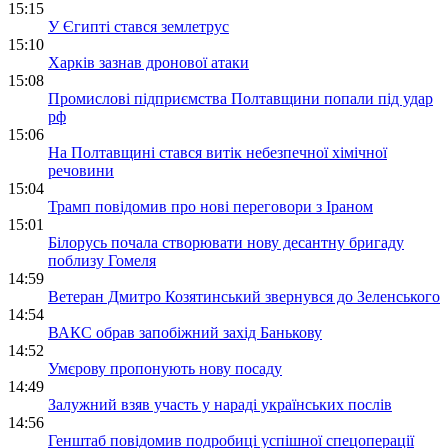
15:15
У Єгипті стався землетрус
15:10
Харків зазнав дронової атаки
15:08
Промислові підприємства Полтавщини попали під удар
рф
15:06
На Полтавщині стався витік небезпечної хімічної
речовини
15:04
Трамп повідомив про нові переговори з Іраном
15:01
Білорусь почала створювати нову десантну бригаду
поблизу Гомеля
14:59
Ветеран Дмитро Козятинський звернувся до Зеленського
14:54
ВАКС обрав запобіжний захід Банькову
14:52
Умєрову пропонують нову посаду
14:49
Залужний взяв участь у нараді українських послів
14:56
Генштаб повідомив подробиці успішної спецоперації