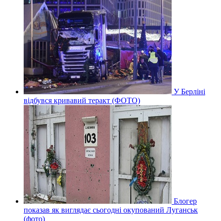
У Берліні
відбувся кривавий теракт (ФОТО)
Блогер
показав як виглядає сьогодні окупований Луганськ
(фото)