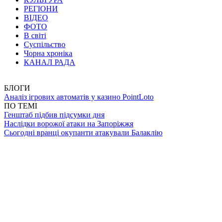
РЕГІОНИ
ВІДЕО
ФОТО
В світі
Суспільство
Чорна хроніка
КАНАЛ РАДА
БЛОГИ
Аналіз ігрових автоматів у казино PointLoto
ПО ТЕМІ
Генштаб підбив підсумки дня
Наслідки ворожої атаки на Запоріжжя
Сьогодні вранці окупанти атакували Балаклію