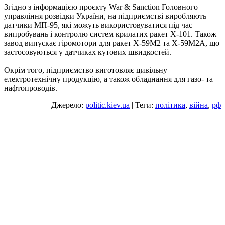
Згідно з інформацією проєкту War & Sanction Головного
управління розвідки України, на підприємстві виробляють
датчики МП-95, які можуть використовуватися під час
випробувань і контролю систем крилатих ракет Х-101. Також
завод випускає гіромотори для ракет Х-59М2 та Х-59М2А, що
застосовуються у датчиках кутових швидкостей.
Окрім того, підприємство виготовляє цивільну
електротехнічну продукцію, а також обладнання для газо- та
нафтопроводів.
Джерело:
politic.kiev.ua
| Теги:
політика
,
війна
,
рф