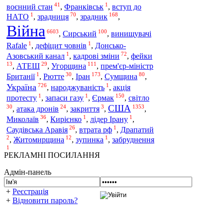
41
1
воєнний стан
,
Франківськ
,
вступ до
1
70
168
зрадник
НАТО
,
зрадниця
,
,
Війна
6603
100
Сирський
,
,
винищувачі
1
1
Rafale
,
дефіцит човнів
,
Донсько-
1
72
Азовський канал
,
кадрові зміни
,
фейки
13
29
111
Угорщина
,
АТЕШ
,
,
прем'єр-міністр
1
30
173
80
Іран
Британії
,
Рютте
,
,
Сумщина
,
726
1
Україна
,
народжуваність
,
акція
1
1
150
Єрмак
протесту
,
запаси газу
,
,
світло
США
30
24
3
1353
,
атака дронів
,
закриття
,
,
36
1
1
Миколаїв
,
Кирієнко
,
лідер Ірану
,
26
1
Саудівська Аравія
,
втрата рф
,
Драпатий
2
12
1
,
Житомирщина
,
зупинка
,
забруднення
1
РЕКЛАМНІ ПОСИЛАННЯ
Адмін-панель
+
Реєстрація
+
Відновити пароль?