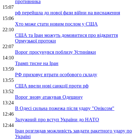
противника
15:07
рф перейшла до нової фази війни на виснаження
15:06
Хто може стати новим послом у США
22:10
США та Іран можуть домовитися про відкриття
Ормузької протоки
22:07
Ворог просунувся поблизу Устинівки
14:10
Трамп тисне на Іран
13:59
РФ приховує втрати особового складу
13:55
США ввели нові санкції проти рф
13:52
Ворог знову атакував Одещину
13:24
В Одесі сильна пожежа після удару "Оніксом"
12:46
Залужний про вступ України до НАТО
12:44
Іран розглядав можливість завдати ракетного удару по
Україні