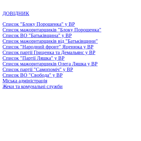
ДОВІДНИК
Список "Блоку Порошенка" у ВР
Список мажоритарщиків "Блоку Порошенка"
Список ВО "Батьківщина" у ВР
Список мажоритарщиків від "Батьківщини"
Список "Народний фронт" Яценюка у ВР
Список партії Гриценка та Демальянс у ВР
Список "Партії Ляшка" у ВР
Список мажоритарщиків Олега Ляшка у ВР
Список партії "Самопоміч" у ВР
Список ВО "Свобода" у ВР
Міська адміністрація
Жеки та комунальні служби