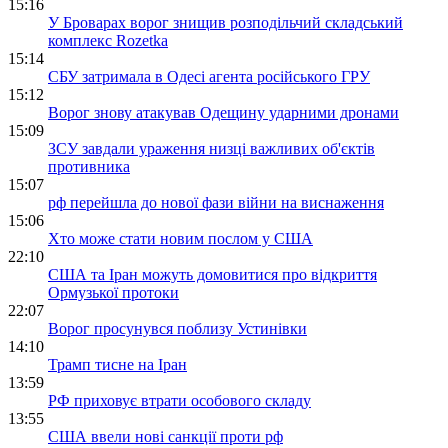
15:16
У Броварах ворог знищив розподільчий складський
комплекс Rozetka
15:14
СБУ затримала в Одесі агента російського ГРУ
15:12
Ворог знову атакував Одещину ударними дронами
15:09
ЗСУ завдали ураження низці важливих об'єктів
противника
15:07
рф перейшла до нової фази війни на виснаження
15:06
Хто може стати новим послом у США
22:10
США та Іран можуть домовитися про відкриття
Ормузької протоки
22:07
Ворог просунувся поблизу Устинівки
14:10
Трамп тисне на Іран
13:59
РФ приховує втрати особового складу
13:55
США ввели нові санкції проти рф