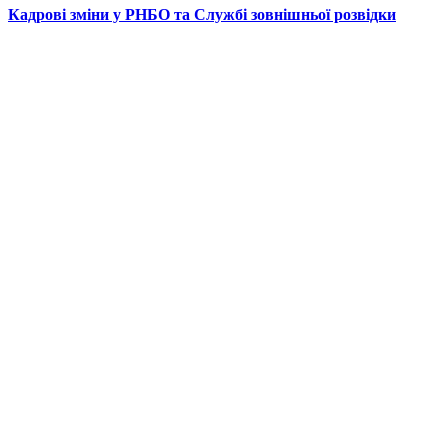
Кадрові зміни у РНБО та Службі зовнішньої розвідки