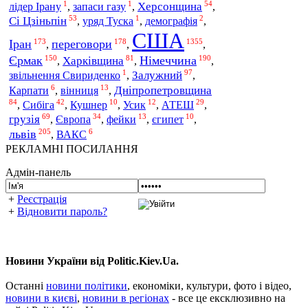
1
1
54
Херсонщина
лідер Ірану
,
запаси газу
,
,
53
1
2
Сі Цзіньпін
,
уряд Туска
,
демографія
,
США
173
178
1355
Іран
переговори
,
,
,
150
81
190
Єрмак
Німеччина
Харківщина
,
,
,
1
97
Залужний
звільнення Свириденко
,
,
6
13
Дніпропетровщина
Карпати
,
вінниця
,
84
42
10
12
29
Сибіга
АТЕШ
,
,
Кушнер
,
Усик
,
,
69
34
13
10
грузія
Європа
,
,
фейки
,
єгипет
,
205
6
львів
,
ВАКС
РЕКЛАМНІ ПОСИЛАННЯ
Адмін-панель
+
Реєстрація
+
Відновити пароль?
Новини України від Politic.Kiev.Ua.
Останні
новини політики
, економіки, культури, фото і відео,
новини в києві
,
новини в регіонах
- все це ексклюзивно на