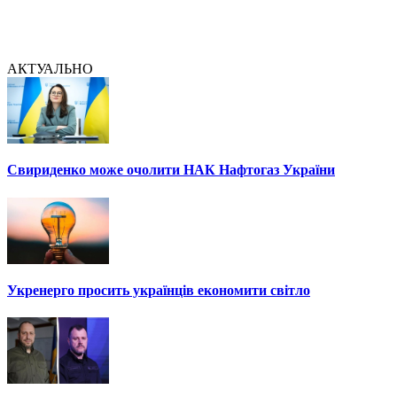
АКТУАЛЬНО
Свириденко може очолити НАК Нафтогаз України
Укренерго просить українців економити світло