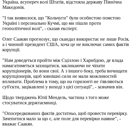
Україна, всупереч волі Штатів, відстояла державу Північна
Македонія.
"І так виявилося, що "Кольчуги" були особистою помстою
Україні і персонально Кучмі, що ми пішли проти
геополітичної волі", - сказав експерт.
Олег Саакян прогнозує, що скандал використає не лише Росія,
а і чинний президент США, хоча це не виключає самих фактів
корупції.
"Нам доведеться пройти між Сціллою і Харибдою, де влада
намагатиметься захищатися, закликаючи не чіпати
корупціонерів, бо вони свої. А з іншого боку, треба вичищати
корупціонерів, щоб зовнішні сили не мали можливостей
впливати. Проблема в тому, що на горизонті не з'являються
суб'єкти, зацікавлені у виході з цієї ситуації", - зазначив він.
Щодо тверджень Юлії Мендель, частина з того може
стосуватися держтаємниці.
"Опосередкованих фактів достатньо, щоб провести перевірку.
Зачепитися мало за що є, але поле для перевірки наявне", -
вважає Саакян.