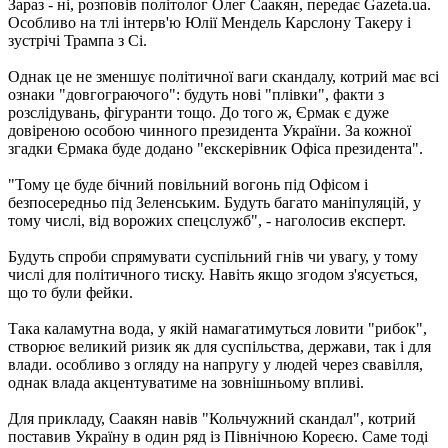
Зараз - ні, розповів політолог Олег Саакян, передає Gazeta.ua.
Особливо на тлі інтерв'ю Юлії Мендель Карслону Такеру і
зустрічі Трампа з Сі.
Однак це не зменшує політичної ваги скандалу, котрий має всі
ознаки "довгограючого": будуть нові "плівки", факти з
розслідувань, фігуранти тощо. До того ж, Єрмак є дуже
довіреною особою чинного президента України. За кожної
згадки Єрмака буде додано "екскерівник Офіса президента".
"Тому це буде бічний повільний вогонь під Офісом і
безпосередньо під Зеленським. Будуть багато маніпуляцій, у
тому числі, від ворожих спецслужб", - наголосив експерт.
Будуть спроби спрямувати суспільний гнів чи увагу, у тому
числі для політичного тиску. Навіть якщо згодом з'ясується,
що то були фейки.
Така каламутна вода, у якій намагатимуться ловити "рибок",
створює великий ризик як для суспільства, держави, так і для
влади. особливо з огляду на напругу у людей через свавілля,
однак влада акцентуватиме на зовнішньому впливі.
Для прикладу, Саакян навів "Кольчужний скандал", котрий
поставив Україну в один ряд із Північною Кореєю. Саме тоді