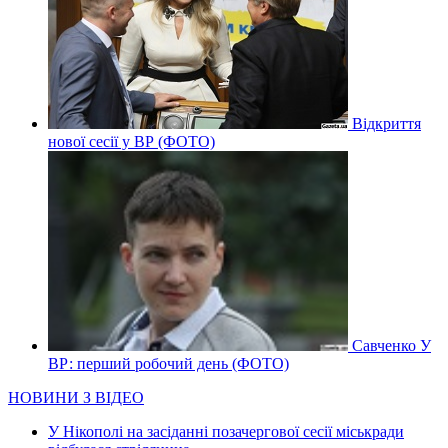
Відкриття
нової сесії у ВР (ФОТО)
Савченко У
ВР: перший робочий день (ФОТО)
НОВИНИ З ВІДЕО
У Нікополі на засіданні позачергової сесії міськради