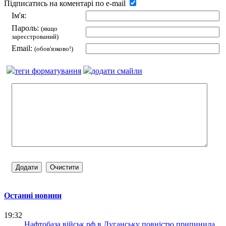
Підписатись на коментарі по e-mail
Ім'я:
Пароль:
(якщо
зареєстрований)
Email:
(обов'язково!)
теги форматування
додати смайли
Останні новини
19:32
Нафтобаза військ рф в Луганську повністю припинила