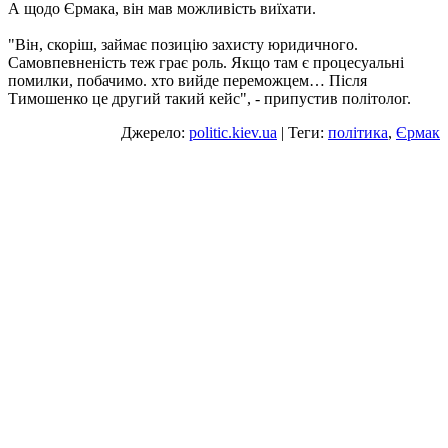
А щодо Єрмака, він мав можливість виїхати.
"Він, скоріш, займає позицію захисту юридичного.
Самовпевненість теж грає роль. Якщо там є процесуальні
помилки, побачимо. хто вийде переможцем… Після
Тимошенко це другий такий кейс", - припустив політолог.
Джерело:
politic.kiev.ua
| Теги:
політика
,
Єрмак