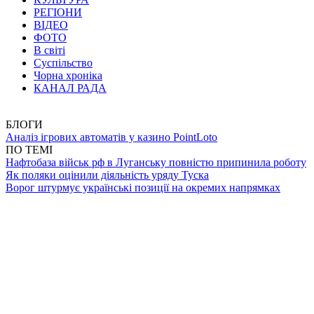
РЕГІОНИ
ВІДЕО
ФОТО
В світі
Суспільство
Чорна хроніка
КАНАЛ РАДА
БЛОГИ
Аналіз ігрових автоматів у казино PointLoto
ПО ТЕМІ
Нафтобаза військ рф в Луганську повністю припинила роботу
Як поляки оцінили діяльність уряду Туска
Ворог штурмує українські позиції на окремих напрямках