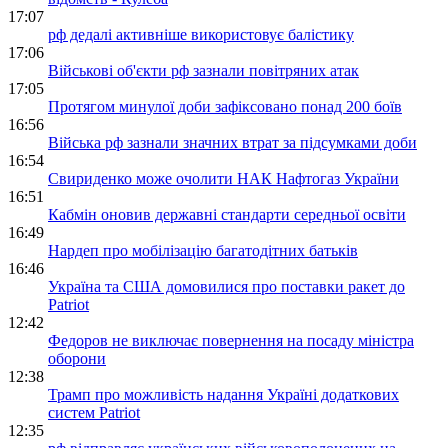
17:07
рф дедалі активніше використовує балістику
17:06
Військові об'єкти рф зазнали повітряних атак
17:05
Протягом минулої доби зафіксовано понад 200 боїв
16:56
Війська рф зазнали значних втрат за підсумками доби
16:54
Свириденко може очолити НАК Нафтогаз України
16:51
Кабмін оновив державні стандарти середньої освіти
16:49
Нардеп про мобілізацію багатодітних батьків
16:46
Україна та США домовилися про поставки ракет до
Patriot
12:42
Федоров не виключає повернення на посаду міністра
оборони
12:38
Трамп про можливість надання Україні додаткових
систем Patriot
12:35