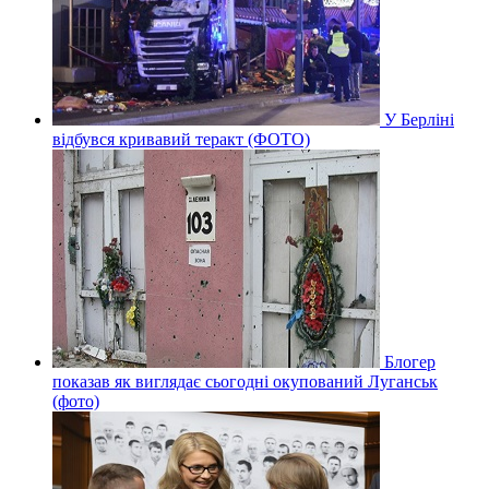
У Берліні
відбувся кривавий теракт (ФОТО)
Блогер
показав як виглядає сьогодні окупований Луганськ
(фото)