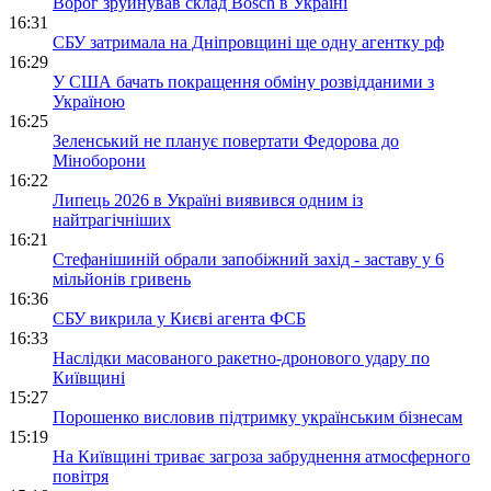
Ворог зруйнував склад Bosch в Україні
16:31
СБУ затримала на Дніпровщині ще одну агентку рф
16:29
У США бачать покращення обміну розвідданими з
Україною
16:25
Зеленський не планує повертати Федорова до
Міноборони
16:22
Липець 2026 в Україні виявився одним із
найтрагічніших
16:21
Стефанішиній обрали запобіжний захід - заставу у 6
мільйонів гривень
16:36
СБУ викрила у Києві агента ФСБ
16:33
Наслідки масованого ракетно-дронового удару по
Київщині
15:27
Порошенко висловив підтримку українським бізнесам
15:19
На Київщині триває загроза забруднення атмосферного
повітря