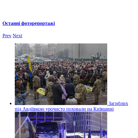
Останні фоторепортажі
Prev
Next
Загиблих
під Авдіївкою урочисто поховали на Київщині