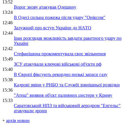
13:52
Ворог знову атакував Одещину
13:24
В Одесі сильна пожежа після удару "Оніксом"
12:46
Залужний про вступ України до НАТО
12:44
Іран розглядав можливість завдати ракетного удару по
Україні
12:42
Стефанішина прокоментувала своє звільнення
15:49
ЗСУ атакували ключові військові об'єкти рф
15:40
В Європі фіксують рекордно низькі запаси газу
15:38
Кадрові зміни у РНБО та Службі зовнішньої розвідки
15:36
"Атеш" виявив об'єкт паливних цистерн у Криму
15:33
Саратовський НПЗ та військовий аеродром "Енгельс"
атакували дрони
+
архів новин