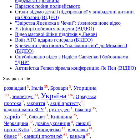
відбулася стрілянина
Парасюк побив поліцейського
Стали відомо деталі підозрюваної у викраденні дитини
на Оболоні (ВІДЕО)
"Звірства Яценюка в Чечні": з'явилося нове відео
У Дніпрі побилися нардепи (ВІДЕО)
Відео масової бійки підлітків у Львові
Воїн АТО вдарив генерала (ВІДЕО)
Кримчани здійснюють "паломництво" до Миколи ІІ
(ВІДЕО)
Опубліковано відео з Надією Савченко і бойовиками
"ДНР"
Активістка Femen зірвала конференцію Ле Пен (ВІДЕО)
Хмарка тегів
3
35
3
Італія
Угорщина
розвіддані
,
,
Бровари
,
Україна
111
33
726
землетрус
,
,
,
Ормузька
7
3
9
протока
,
закриття
,
акції протесту
,
1
1
35
біженці
кадрові зміни ЗСУ
,
рух суден
,
,
харків
291
3
25
Київщина
,
блекаут
,
,
12
8
Черкащина
,
довіра українців
,
санкції
1
12
41
відставка
проти Куби
,
Свириденко
,
,
19
61
67
санкції проти рф
канада
бізнес
,
,
,