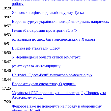
роботу
19:28
Як поляки оцінили діяльність уряду Туска
19:02
Ворог штурмує українські позиції на окремих напрямках
18:57
Генштаб повідомив про втрати ЗС РФ
18:53
рф вдарила по двох багатоповерхівках у Харкові
18:51
Війська рф атакували Одесу
18:50
У Чернівецькій області стався землетрус
18:47
рф атакувала Житомирщину
18:46
На трасі "Одеса-Рені" тимчасово обмежено рух
18:44
Ворог атакував енергетику Одещини
17:25
Українські СБС провели успішні операції у Чорному та
Азовському морях
17:20
Федорова вже не повернуть на посаду в оборонному
відомств - Кулеба