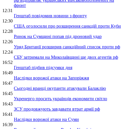
рф відправляє українських військовополонених на
фронт
12:31
Генштаб повідомив новини з фронту
12:30
США оголосили про розширення санкцій проти Куби
12:28
Ринок на Сумщині попав під дроновий удар
12:26
Уряд Британії розширив санкційний список проти рф
12:24
СБУ затримали на Миколаївщині ще двох агентів рф
16:52
Генштаб підбив підсумки дня
16:49
Наслідки ворожої атаки на Запоріжжя
16:47
Сьогодні вранці окупанти атакували Балаклію
16:45
Укренерго просить українців економити світло
16:43
ЗСУ продовжують завдавати втрат армії рф
16:41
Наслідки ворожої атаки на Суми
16:39