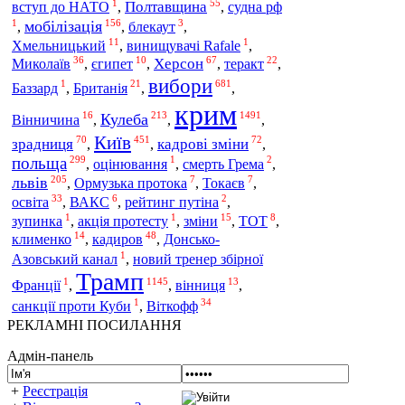
1
55
Полтавщина
вступ до НАТО
,
,
судна рф
1
156
3
мобілізація
,
,
блекаут
,
11
1
Хмельницький
,
винищувачі Rafale
,
36
10
67
22
Миколаїв
Херсон
,
єгипет
,
,
теракт
,
вибори
1
21
681
Баззард
,
Британія
,
,
крим
16
213
1491
Кулеба
Вінничина
,
,
,
Київ
70
451
72
зрадниця
кадрові зміни
,
,
,
польща
299
1
2
,
оцінювання
,
смерть Грема
,
205
7
7
львів
,
Ормузька протока
,
Токаєв
,
33
6
2
освіта
,
ВАКС
,
рейтинг путіна
,
1
1
15
8
зупинка
,
акція протесту
,
зміни
,
ТОТ
,
14
48
кадиров
клименко
,
,
Донсько-
1
Азовський канал
,
новий тренер збірної
Трамп
1
1145
13
Франції
,
,
вінниця
,
1
34
Віткофф
санкції проти Куби
,
РЕКЛАМНІ ПОСИЛАННЯ
Адмін-панель
+
Реєстрація