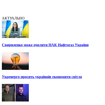
АКТУАЛЬНО
Свириденко може очолити НАК Нафтогаз України
Укренерго просить українців економити світло