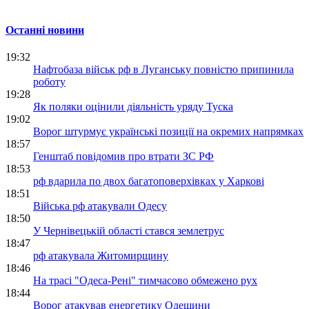
Останні новини
19:32
Нафтобаза військ рф в Луганську повністю припинила
роботу
19:28
Як поляки оцінили діяльність уряду Туска
19:02
Ворог штурмує українські позиції на окремих напрямках
18:57
Генштаб повідомив про втрати ЗС РФ
18:53
рф вдарила по двох багатоповерхівках у Харкові
18:51
Війська рф атакували Одесу
18:50
У Чернівецькій області стався землетрус
18:47
рф атакувала Житомирщину
18:46
На трасі "Одеса-Рені" тимчасово обмежено рух
18:44
Ворог атакував енергетику Одещини