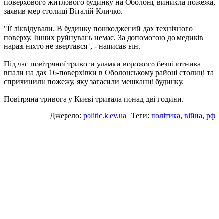
поверхового житлового будинку на Оболоні, виникла пожежа,
заявив мер столиці Віталій Кличко.
"Її ліквідували. В будинку пошкоджений дах технічного
поверху. Інших руйнувань немає. За допомогою до медиків
наразі ніхто не звертався", - написав він.
Під час повітряної тривоги уламки ворожого безпілотника
впали на дах 16-поверхівки в Оболонському районі столиці та
спричинили пожежу, яку загасили мешканці будинку.
Повітряна тривога у Києві тривала понад дві години.
Джерело:
politic.kiev.ua
| Теги:
політика
,
війна
,
рф