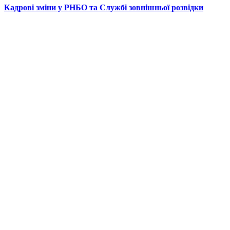
Кадрові зміни у РНБО та Службі зовнішньої розвідки