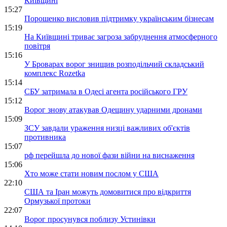
Київщині
15:27
Порошенко висловив підтримку українським бізнесам
15:19
На Київщині триває загроза забруднення атмосферного
повітря
15:16
У Броварах ворог знищив розподільчий складський
комплекс Rozetka
15:14
СБУ затримала в Одесі агента російського ГРУ
15:12
Ворог знову атакував Одещину ударними дронами
15:09
ЗСУ завдали ураження низці важливих об'єктів
противника
15:07
рф перейшла до нової фази війни на виснаження
15:06
Хто може стати новим послом у США
22:10
США та Іран можуть домовитися про відкриття
Ормузької протоки
22:07
Ворог просунувся поблизу Устинівки