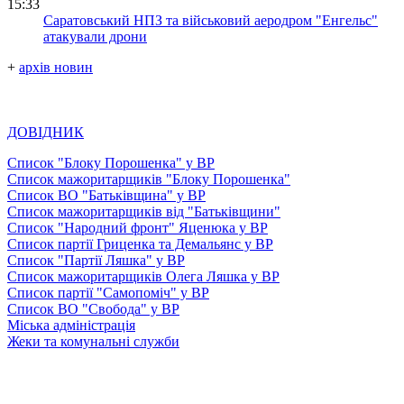
15:33
Саратовський НПЗ та військовий аеродром "Енгельс"
атакували дрони
+
архів новин
ДОВІДНИК
Список "Блоку Порошенка" у ВР
Список мажоритарщиків "Блоку Порошенка"
Список ВО "Батьківщина" у ВР
Список мажоритарщиків від "Батьківщини"
Список "Народний фронт" Яценюка у ВР
Список партії Гриценка та Демальянс у ВР
Список "Партії Ляшка" у ВР
Список мажоритарщиків Олега Ляшка у ВР
Список партії "Самопоміч" у ВР
Список ВО "Свобода" у ВР
Міська адміністрація
Жеки та комунальні служби