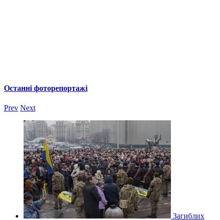
Останні фоторепортажі
Prev
Next
Загиблих