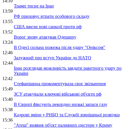
14:10
Трамп тисне на Іран
13:59
РФ приховує втрати особового складу
13:55
США ввели нові санкції проти рф
13:52
Ворог знову атакував Одещину
13:24
В Одесі сильна пожежа після удару "Оніксом"
12:46
Залужний про вступ України до НАТО
12:44
Іран розглядав можливість завдати ракетного удару по
Україні
12:42
Стефанішина прокоментувала своє звільнення
15:49
ЗСУ атакували ключові військові об'єкти рф
15:40
В Європі фіксують рекордно низькі запаси газу
15:38
Кадрові зміни у РНБО та Службі зовнішньої розвідки
15:36
"Атеш" виявив об'єкт паливних цистерн у Криму