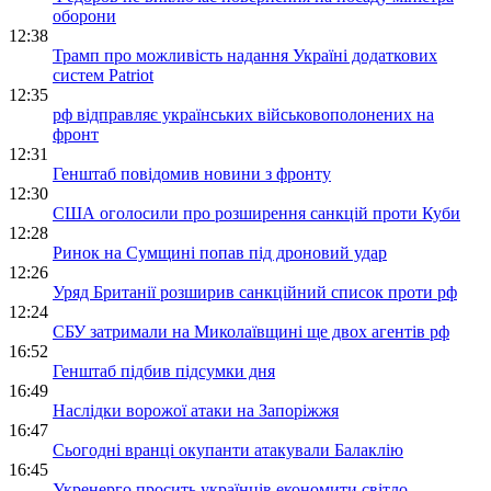
оборони
12:38
Трамп про можливість надання Україні додаткових
систем Patriot
12:35
рф відправляє українських військовополонених на
фронт
12:31
Генштаб повідомив новини з фронту
12:30
США оголосили про розширення санкцій проти Куби
12:28
Ринок на Сумщині попав під дроновий удар
12:26
Уряд Британії розширив санкційний список проти рф
12:24
СБУ затримали на Миколаївщині ще двох агентів рф
16:52
Генштаб підбив підсумки дня
16:49
Наслідки ворожої атаки на Запоріжжя
16:47
Сьогодні вранці окупанти атакували Балаклію
16:45
Укренерго просить українців економити світло