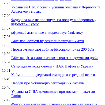
17:25
Українські СБС провели успішні операції у Чорному та
Азовському морях
17:20
Федорова вже не повернуть на посаду в оборонному
відомств - Кулеба
17:07
рф дедалі активніше використовує балістику
17:06
Військові об'єкти рф зазнали повітряних атак
17:05
Протягом минулої доби зафіксовано понад 200 боїв
16:56
Війська рф зазнали значних втрат за підсумками доби
16:54
Свириденко може очолити НАК Нафтогаз України
16:51
Кабмін оновив державні стандарти середньої освіти
16:49
Нардеп про мобілізацію багатодітних батьків
16:46
Україна та США домовилися про поставки ракет до
Patriot
12:42
Федоров не виключає повернення на посаду міністра