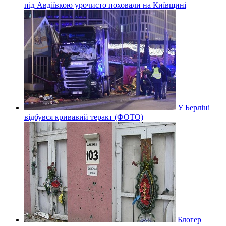
під Авдіївкою урочисто поховали на Київщині
У Берліні
відбувся кривавий теракт (ФОТО)
Блогер