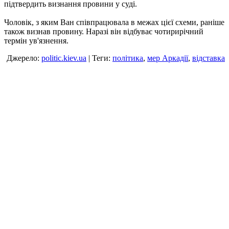
підтвердить визнання провини у суді.
Чоловік, з яким Ван співпрацювала в межах цієї схеми, раніше
також визнав провину. Наразі він відбуває чотирирічний
термін ув'язнення.
Джерело:
politic.kiev.ua
| Теги:
політика
,
мер Аркадії
,
відставка