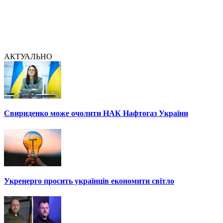
АКТУАЛЬНО
Свириденко може очолити НАК Нафтогаз України
Укренерго просить українців економити світло