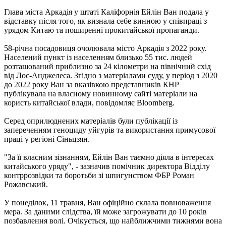
Глава міста Аркадія у штаті Каліфорнія Ейлін Ван подала у
відставку після того, як визнала себе винною у співпраці з
урядом Китаю та поширенні прокитайської пропаганди.
58-річна посадовиця очолювала місто Аркадія з 2022 року.
Населений пункт із населенням близько 55 тис. людей
розташований приблизно за 24 кілометри на північний схід
від Лос-Анджелеса. Згідно з матеріалами суду, у період з 2020
до 2022 року Ван за вказівкою представників КНР
публікувала на власному новинному сайті матеріали на
користь китайської влади, повідомляє Bloomberg.
Серед оприлюднених матеріалів були публікації із
запереченням геноциду уйгурів та використання примусової
праці у регіоні Сіньцзян.
"За її власним зізнанням, Ейлін Ван таємно діяла в інтересах
китайського уряду", - зазначив помічник директора Відділу
контррозвідки та боротьби зі шпигунством ФБР Роман
Рожавський.
У понеділок, 11 травня, Ван офіційно склала повноваження
мера. За даними слідства, їй може загрожувати до 10 років
позбавлення волі. Очікується, що найближчими тижнями вона