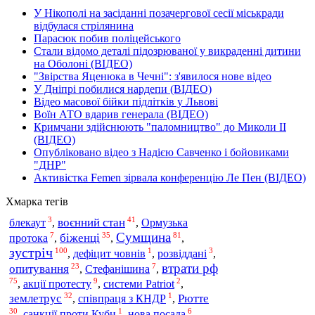
У Нікополі на засіданні позачергової сесії міськради
відбулася стрілянина
Парасюк побив поліцейського
Стали відомо деталі підозрюваної у викраденні дитини
на Оболоні (ВІДЕО)
"Звірства Яценюка в Чечні": з'явилося нове відео
У Дніпрі побилися нардепи (ВІДЕО)
Відео масової бійки підлітків у Львові
Воїн АТО вдарив генерала (ВІДЕО)
Кримчани здійснюють "паломництво" до Миколи ІІ
(ВІДЕО)
Опубліковано відео з Надією Савченко і бойовиками
"ДНР"
Активістка Femen зірвала конференцію Ле Пен (ВІДЕО)
Хмарка тегів
3
41
воєнний стан
Ормузька
блекаут
,
,
Сумщина
7
35
81
протока
біженці
,
,
,
зустріч
100
1
3
,
дефіцит човнів
,
розвіддані
,
втрати рф
23
7
опитування
Стефанішина
,
,
75
9
2
акції протесту
,
,
системи Patriot
,
32
1
землетрус
Рютте
,
співпраця з КНДР
,
30
1
6
,
санкції проти Куби
,
нова посада
,