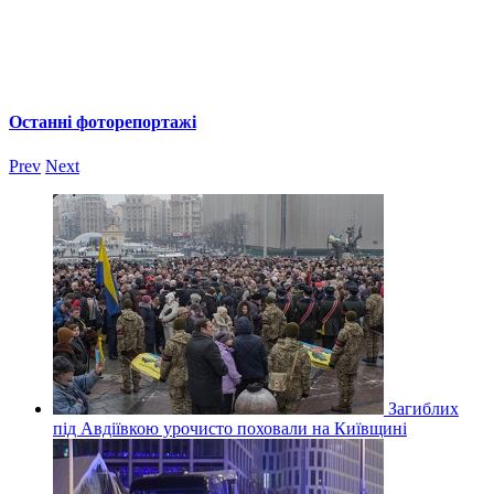
Останні фоторепортажі
Prev
Next
Загиблих
під Авдіївкою урочисто поховали на Київщині