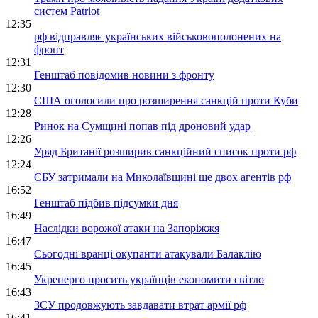
систем Patriot
12:35
рф відправляє українських військовополонених на
фронт
12:31
Генштаб повідомив новини з фронту
12:30
США оголосили про розширення санкцій проти Куби
12:28
Ринок на Сумщині попав під дроновий удар
12:26
Уряд Британії розширив санкційний список проти рф
12:24
СБУ затримали на Миколаївщині ще двох агентів рф
16:52
Генштаб підбив підсумки дня
16:49
Наслідки ворожої атаки на Запоріжжя
16:47
Сьогодні вранці окупанти атакували Балаклію
16:45
Укренерго просить українців економити світло
16:43
ЗСУ продовжують завдавати втрат армії рф
16:41