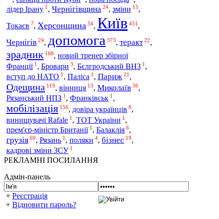
1
24
15
Чернігівщина
зміни
лідер Ірану
,
,
,
Київ
7
54
451
Херсонщина
Токаєв
,
,
,
допомога
24
373
22
Чернігів
теракт
,
,
,
зрадник
168
,
новий тренер збірної
1
3
1
Франції
,
Бровари
,
Бєлгродський ВНЗ
,
1
1
21
Париж
вступ до НАТО
,
Паліса
,
,
Одещина
119
13
36
вінниця
Миколаїв
,
,
,
1
1
Рязанський НПЗ
,
Франківськ
,
мобілізація
156
8
довіра українців
,
,
1
1
винищувачі Rafale
,
ТОТ України
,
1
6
прем'єр-міністр Британії
,
Балаклія
,
69
1
4
19
грузія
бізнес
,
Рязань
,
поляки
,
,
1
кадрові зміни ЗСУ
РЕКЛАМНІ ПОСИЛАННЯ
Адмін-панель
+
Реєстрація
+
Відновити пароль?