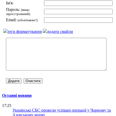
Ім'я:
Пароль:
(якщо
зареєстрований)
Email:
(обов'язково!)
теги форматування
додати смайли
Останні новини
17:25
Українські СБС провели успішні операції у Чорному та
Азовському морях