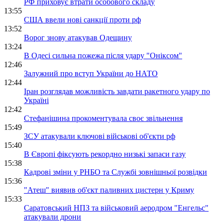
РФ приховує втрати особового складу
13:55
США ввели нові санкції проти рф
13:52
Ворог знову атакував Одещину
13:24
В Одесі сильна пожежа після удару "Оніксом"
12:46
Залужний про вступ України до НАТО
12:44
Іран розглядав можливість завдати ракетного удару по
Україні
12:42
Стефанішина прокоментувала своє звільнення
15:49
ЗСУ атакували ключові військові об'єкти рф
15:40
В Європі фіксують рекордно низькі запаси газу
15:38
Кадрові зміни у РНБО та Службі зовнішньої розвідки
15:36
"Атеш" виявив об'єкт паливних цистерн у Криму
15:33
Саратовський НПЗ та військовий аеродром "Енгельс"
атакували дрони