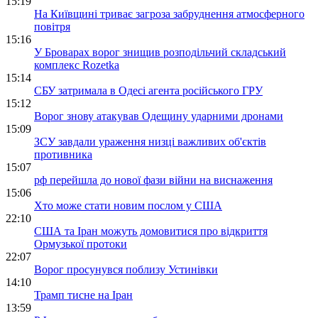
15:19
На Київщині триває загроза забруднення атмосферного
повітря
15:16
У Броварах ворог знищив розподільчий складський
комплекс Rozetka
15:14
СБУ затримала в Одесі агента російського ГРУ
15:12
Ворог знову атакував Одещину ударними дронами
15:09
ЗСУ завдали ураження низці важливих об'єктів
противника
15:07
рф перейшла до нової фази війни на виснаження
15:06
Хто може стати новим послом у США
22:10
США та Іран можуть домовитися про відкриття
Ормузької протоки
22:07
Ворог просунувся поблизу Устинівки
14:10
Трамп тисне на Іран
13:59