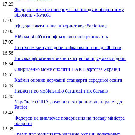
17:20
Федорова вже не повернуть на посаду в оборонному
відомств - Кулеба
17:07
рф дедалі активніше використовує балістику
17:06
Військові об'єкти рф зазнали повітряних атак
17:05
Протягом минулої доби зафіксовано понад 200 боїв
16:56
Війська рф зазнали значних втрат за підсумками доби
16:54
Свириденко може очолити НАК Нафтогаз України
16:51
Кабмін оновив державні стандарти середньої освіти
16:49
Нардеп про мобілізацію багатодітних батьків
16:46
Україна та США домовилися про поставки ракет до
Patriot
12:42
Федоров не виключає повернення на посаду міністра
оборони
12:38
Трамп про можливість надання Україні додаткових