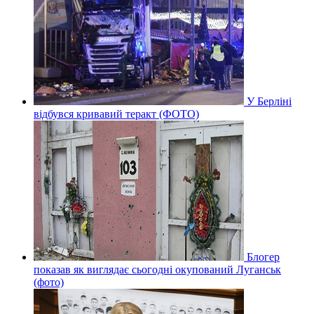
У Берліні
відбувся кривавий теракт (ФОТО)
Блогер
показав як виглядає сьогодні окупований Луганськ
(фото)