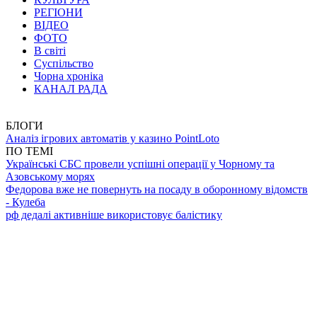
РЕГІОНИ
ВІДЕО
ФОТО
В світі
Суспільство
Чорна хроніка
КАНАЛ РАДА
БЛОГИ
Аналіз ігрових автоматів у казино PointLoto
ПО ТЕМІ
Українські СБС провели успішні операції у Чорному та
Азовському морях
Федорова вже не повернуть на посаду в оборонному відомств
- Кулеба
рф дедалі активніше використовує балістику