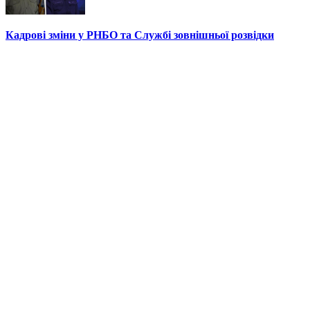
Кадрові зміни у РНБО та Службі зовнішньої розвідки