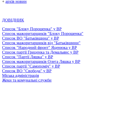
+
архів новин
ДОВІДНИК
Список "Блоку Порошенка" у ВР
Список мажоритарщиків "Блоку Порошенка"
Список ВО "Батьківщина" у ВР
Список мажоритарщиків від "Батьківщини"
Список "Народний фронт" Яценюка у ВР
Список партії Гриценка та Демальянс у ВР
Список "Партії Ляшка" у ВР
Список мажоритарщиків Олега Ляшка у ВР
Список партії "Самопоміч" у ВР
Список ВО "Свобода" у ВР
Міська адміністрація
Жеки та комунальні служби