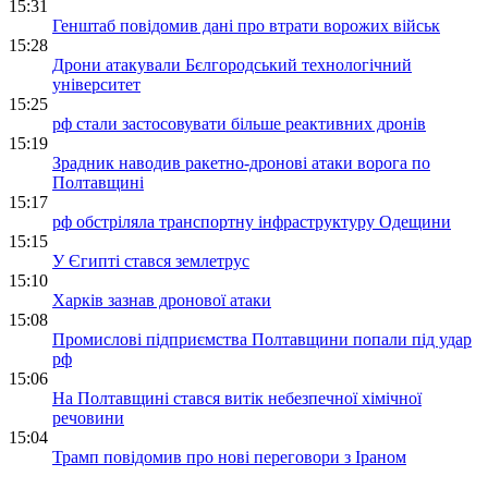
15:31
Генштаб повідомив дані про втрати ворожих військ
15:28
Дрони атакували Бєлгородський технологічний
університет
15:25
рф стали застосовувати більше реактивних дронів
15:19
Зрадник наводив ракетно-дронові атаки ворога по
Полтавщині
15:17
рф обстріляла транспортну інфраструктуру Одещини
15:15
У Єгипті стався землетрус
15:10
Харків зазнав дронової атаки
15:08
Промислові підприємства Полтавщини попали під удар
рф
15:06
На Полтавщині стався витік небезпечної хімічної
речовини
15:04
Трамп повідомив про нові переговори з Іраном