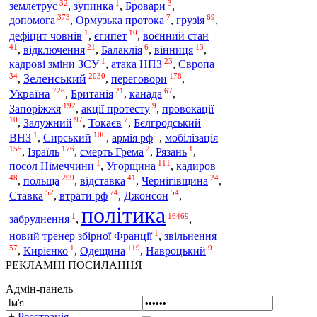
32
1
3
землетрус
,
зупинка
,
Бровари
,
373
7
69
допомога
,
Ормузька протока
,
грузія
,
1
10
дефіцит човнів
,
єгипет
,
воєнний стан
41
21
6
13
,
відключення
,
Балаклія
,
вінниця
,
1
23
кадрові зміни ЗСУ
,
атака НПЗ
,
Європа
34
2030
178
Зеленський
,
,
переговори
,
726
21
67
Україна
,
Британія
,
канада
,
192
9
Запоріжжя
,
акції протесту
,
провокації
10
97
7
,
Залужний
,
Токаєв
,
Бєлгродський
1
100
5
ВНЗ
,
Сирський
,
армія рф
,
мобілізація
155
176
2
1
,
Ізраїль
,
смерть Грема
,
Рязань
,
1
111
посол Німеччини
,
Угорщина
,
кадиров
48
299
41
24
польща
,
,
відставка
,
Чернігівщина
,
52
74
54
Ставка
,
втрати рф
,
Джонсон
,
політика
1
16469
забруднення
,
,
1
новий тренер збірної Франції
,
звільнення
57
1
119
9
,
Кирієнко
,
Одещина
,
Навроцький
РЕКЛАМНІ ПОСИЛАННЯ
Адмін-панель
+
Реєстрація