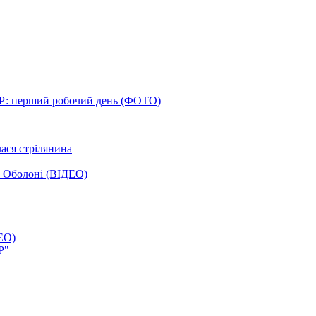
Р: перший робочий день (ФОТО)
лася стрілянина
а Оболоні (ВІДЕО)
ЕО)
Р"