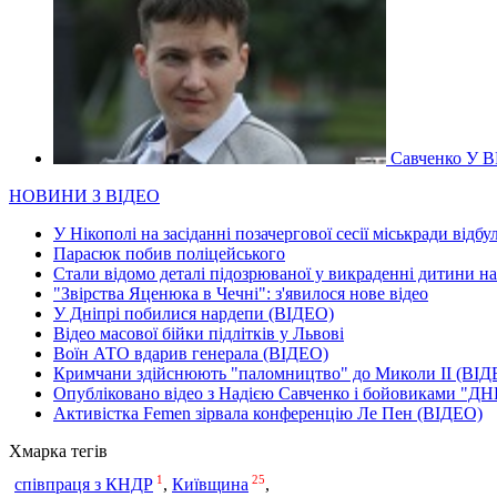
Савченко У В
НОВИНИ З ВІДЕО
У Нікополі на засіданні позачергової сесії міськради відбу
Парасюк побив поліцейського
Стали відомо деталі підозрюваної у викраденні дитини н
"Звірства Яценюка в Чечні": з'явилося нове відео
У Дніпрі побилися нардепи (ВІДЕО)
Відео масової бійки підлітків у Львові
Воїн АТО вдарив генерала (ВІДЕО)
Кримчани здійснюють "паломництво" до Миколи ІІ (ВІД
Опубліковано відео з Надією Савченко і бойовиками "ДН
Активістка Femen зірвала конференцію Ле Пен (ВІДЕО)
Хмарка тегів
1
25
співпраця з КНДР
,
Київщина
,