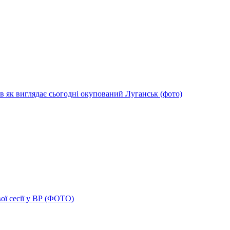
в як виглядає сьогодні окупований Луганськ (фото)
ої сесії у ВР (ФОТО)