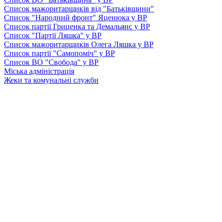
Список мажоритарщиків від "Батьківщини"
Список "Народний фронт" Яценюка у ВР
Список партії Гриценка та Демальянс у ВР
Список "Партії Ляшка" у ВР
Список мажоритарщиків Олега Ляшка у ВР
Список партії "Самопоміч" у ВР
Список ВО "Свобода" у ВР
Міська адміністрація
Жеки та комунальні служби