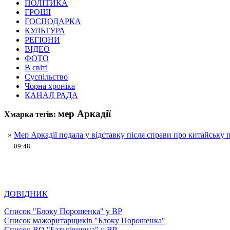
ПОЛІТИКА
ГРОШІ
ГОСПОДАРКА
КУЛЬТУРА
РЕГІОНИ
ВІДЕО
ФОТО
В світі
Суспільство
Чорна хроніка
КАНАЛ РАДА
мер Аркадії
Хмарка тегів:
»
Мер Аркадії подала у відставку після справи про китайську
09:48
ДОВІДНИК
Список "Блоку Порошенка" у ВР
Список мажоритарщиків "Блоку Порошенка"
Список ВО "Батьківщина" у ВР