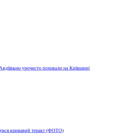
 Авдіївкою урочисто поховали на Київщині
дбувся кривавий теракт (ФОТО)