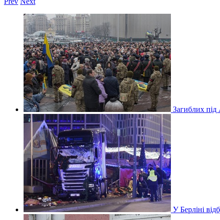
Prev
Next
Загиблих під
У Берліні ві