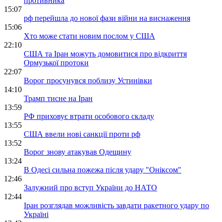
противника
15:07
рф перейшла до нової фази війни на виснаження
15:06
Хто може стати новим послом у США
22:10
США та Іран можуть домовитися про відкриття
Ормузької протоки
22:07
Ворог просунувся поблизу Устинівки
14:10
Трамп тисне на Іран
13:59
РФ приховує втрати особового складу
13:55
США ввели нові санкції проти рф
13:52
Ворог знову атакував Одещину
13:24
В Одесі сильна пожежа після удару "Оніксом"
12:46
Залужний про вступ України до НАТО
12:44
Іран розглядав можливість завдати ракетного удару по
Україні