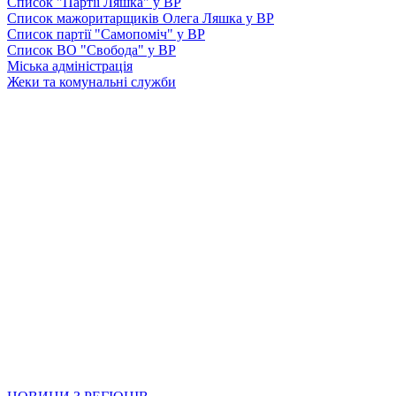
Список "Партії Ляшка" у ВР
Список мажоритарщиків Олега Ляшка у ВР
Список партії "Самопоміч" у ВР
Список ВО "Свобода" у ВР
Міська адміністрація
Жеки та комунальні служби