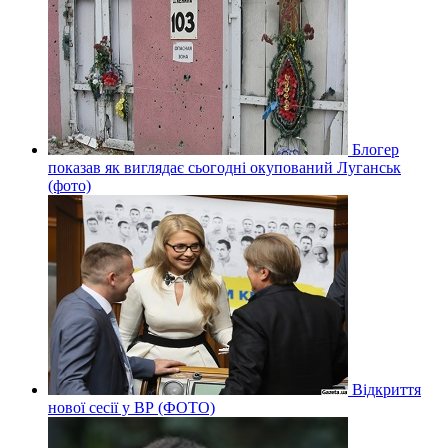
Блогер
показав як виглядає сьогодні окупований Луганськ
(фото)
Відкриття
нової сесії у ВР (ФОТО)