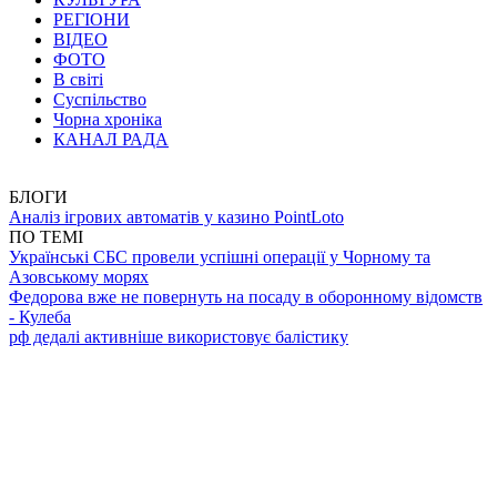
РЕГІОНИ
ВІДЕО
ФОТО
В світі
Суспільство
Чорна хроніка
КАНАЛ РАДА
БЛОГИ
Аналіз ігрових автоматів у казино PointLoto
ПО ТЕМІ
Українські СБС провели успішні операції у Чорному та
Азовському морях
Федорова вже не повернуть на посаду в оборонному відомств
- Кулеба
рф дедалі активніше використовує балістику