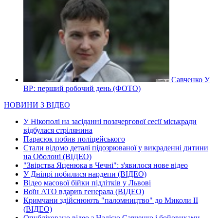
Савченко У
ВР: перший робочий день (ФОТО)
НОВИНИ З ВІДЕО
У Нікополі на засіданні позачергової сесії міськради
відбулася стрілянина
Парасюк побив поліцейського
Стали відомо деталі підозрюваної у викраденні дитини
на Оболоні (ВІДЕО)
"Звірства Яценюка в Чечні": з'явилося нове відео
У Дніпрі побилися нардепи (ВІДЕО)
Відео масової бійки підлітків у Львові
Воїн АТО вдарив генерала (ВІДЕО)
Кримчани здійснюють "паломництво" до Миколи ІІ
(ВІДЕО)
Опубліковано відео з Надією Савченко і бойовиками