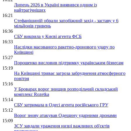
Липець 2026 в Україні виявився одним із
найтрагічніших
16:21
Стефанішиній обрали запобіжний захід - заставу у 6
мільйонів гривень
16:36
СБУ викрила у Києві агента ФСБ
16:33
Наслідки масованого ракетно-дронового удару по
Київщині
15:27
Порошенко висловив підтримку українським бізнесам
15:19
На Київщині триває загроза забруднення атмосферного
повітря
15:16
У Броварах ворог знищив розподільчий складський
комплекс Rozetka
15:14
СБУ затримала в Одесі агента російського ГРУ
15:12
Ворог знову атакував Одещину ударними дронами
15:09
ЗСУ завдали ураження низці важливих об'єктів