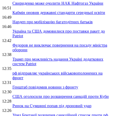
Свириденко може очолити НАК Нафтогаз України
16:51
Кабмін оновив державні стандарти середньої освіти
16:49
Нардеп про мобілізацію багатодітних батьків
16:46
Україна та США домовилися про поставки ракет до
Patriot
12:42
Федоров не виключає повернення на посаду міністра
оборони
12:38
Трамп про можливість надання Україні додаткових
систем Patriot
12:35
рф відправляє українських військовополонених на
фронт
12:31
Генштаб повідомив новини з фронту
12:30
США оголосили про розширення санкцій проти Куби
12:28
Ринок на Сумщині попав під дроновий удар
12:26
Уряд Британії розширив санкційний список проти рф