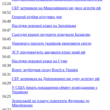
12:24
СБУ затримали на Миколаївщині ще двох агентів рф
16:52
Генштаб підбив підсумки дня
16:49
Наслідки ворожої атаки на Запоріжжя
16:47
Сьогодні вранці окупанти атакували Балаклію
16:45
Укренерго просить українців економити світло
16:43
ЗСУ продовжують завдавати втрат армії рф
16:41
Наслідки ворожої атаки на Суми
16:39
Ворог зруйнував склад Bosch в Україні
16:31
СБУ затримала на Дніпровщині ще одну агентку рф
16:29
У США бачать покращення обміну розвідданими з
Україною
16:25
Зеленський не планує повертати Федорова до
Міноборони
16:22