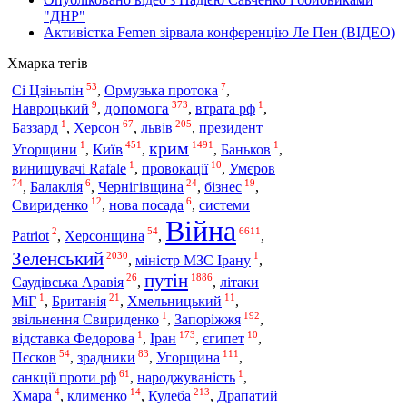
"ДНР"
Активістка Femen зірвала конференцію Ле Пен (ВІДЕО)
Хмарка тегів
53
7
Сі Цзіньпін
,
Ормузька протока
,
9
373
1
допомога
Навроцький
,
,
втрата рф
,
1
67
205
львів
Баззард
,
Херсон
,
,
президент
крим
1
451
1491
1
Київ
Угорщини
,
,
,
Баньков
,
1
10
винищувачі Rafale
,
провокації
,
Умєров
74
6
24
19
,
Балаклія
,
Чернігівщина
,
бізнес
,
12
6
Свириденко
,
нова посада
,
системи
Війна
2
54
6611
Patriot
,
Херсонщина
,
,
Зеленський
2030
1
,
міністр МЗС Ірану
,
путін
26
1886
Саудівська Аравія
,
,
літаки
1
21
11
МіГ
,
Британія
,
Хмельницький
,
1
192
Запоріжжя
звільнення Свириденко
,
,
1
173
10
Іран
відставка Федорова
,
,
єгипет
,
54
83
111
Угорщина
Пєсков
,
зрадники
,
,
61
1
санкції проти рф
,
народжуваність
,
4
14
213
Кулеба
Хмара
,
клименко
,
,
Драпатий