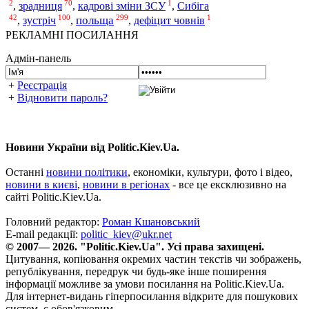
2
70
1
,
зрадниця
,
кадрові зміни ЗСУ
,
Сибіга
42
100
299
1
зустріч
польща
,
,
,
дефіцит човнів
РЕКЛАМНІ ПОСИЛАННЯ
Адмін-панель
+
Реєстрація
+
Відновити пароль?
Новини України від Politic.Kiev.Ua.
Останні
новини політики
, економіки, культури, фото і відео,
новини в києві
,
новини в регіонах
- все це ексклюзивно на
сайті Politic.Kiev.Ua.
Головний редактор:
Роман Кшановський
E-mail редакції:
politic_kiev@ukr.net
© 2007— 2026. "Politic.Kiev.Ua". Усі права захищені.
Цитування, копіювання окремих частин текстів чи зображень,
републікування, передрук чи будь-яке інше поширення
інформації можливе за умови посилання на Politic.Kiev.Ua.
Для інтернет-видань гіперпосилання відкрите для пошукових
систем, є обов'язковим.