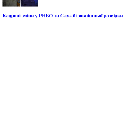
Кадрові зміни у РНБО та Службі зовнішньої розвідки