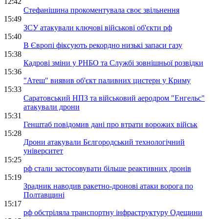
12:42
Стефанішина прокоментувала своє звільнення
15:49
ЗСУ атакували ключові військові об'єкти рф
15:40
В Європі фіксують рекордно низькі запаси газу
15:38
Кадрові зміни у РНБО та Службі зовнішньої розвідки
15:36
"Атеш" виявив об'єкт паливних цистерн у Криму
15:33
Саратовський НПЗ та військовий аеродром "Енгельс"
атакували дрони
15:31
Генштаб повідомив дані про втрати ворожих військ
15:28
Дрони атакували Бєлгородський технологічний
університет
15:25
рф стали застосовувати більше реактивних дронів
15:19
Зрадник наводив ракетно-дронові атаки ворога по
Полтавщині
15:17
рф обстріляла транспортну інфраструктуру Одещини