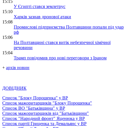
15:15
У Єгипті стався землетрус
15:10
Харків зазнав дронової атаки
15:08
Промислові підприємства Полтавщини попали під удар
рф
15:06
На Полтавщині стався витік небезпечної хімічної
речовини
15:04
Трамп повідомив про нові переговори з Іраном
+
архів новин
ДОВІДНИК
Список "Блоку Порошенка" у ВР
Список мажоритарщиків "Блоку Порошенка"
Список ВО "Батьківщина" у ВР
Список мажоритарщиків від "Батьківщини"
Список "Народний фронт" Яценюка у ВР
Список партії Гриценка та Демальянс у ВР