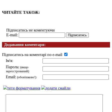
ЧИТАЙТЕ ТАКОЖ:
Підписатись не коментуючи
E-mail:
Додавання коментаря:
Підписатись на коментарі по e-mail
Ім'я:
Пароль:
(якщо
зареєстрований)
Email:
(обов'язково!)
теги форматування
додати смайли