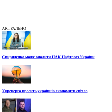
АКТУАЛЬНО
Свириденко може очолити НАК Нафтогаз України
Укренерго просить українців економити світло