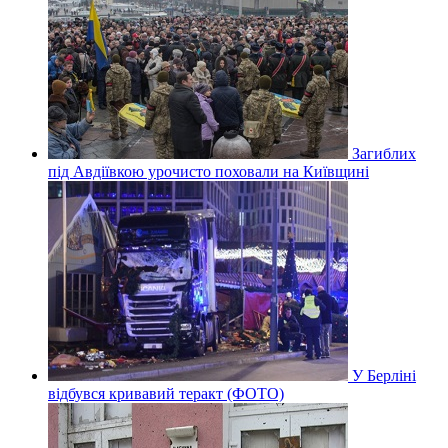
Загиблих
під Авдіївкою урочисто поховали на Київщині
У Берліні
відбувся кривавий теракт (ФОТО)