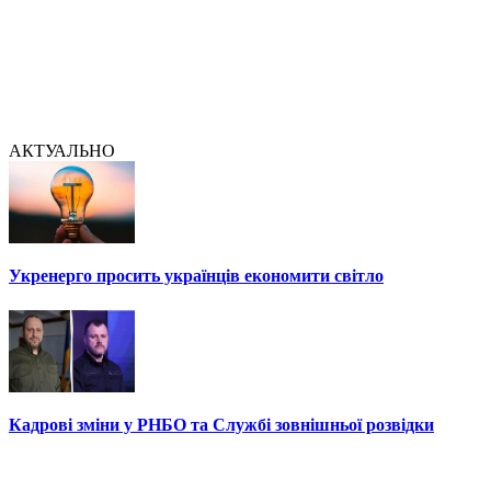
АКТУАЛЬНО
Укренерго просить українців економити світло
Кадрові зміни у РНБО та Службі зовнішньої розвідки