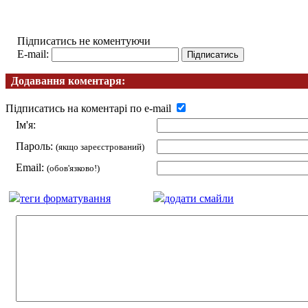
Підписатись не коментуючи
E-mail:
Додавання коментаря:
Підписатись на коментарі по e-mail
Ім'я:
Пароль:
(якщо зареєстрований)
Email:
(обов'язково!)
теги форматування
додати смайли