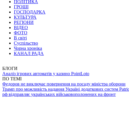
ПОЛІТИКА
ГРОШІ
ГОСПОДАРКА
КУЛЬТУРА
РЕГІОНИ
ВІДЕО
ФОТО
В світі
Суспільство
Чорна хроніка
КАНАЛ РАДА
БЛОГИ
Аналіз ігрових автоматів у казино PointLoto
ПО ТЕМІ
Федоров не виключає повернення на посаду міністра оборони
Трамп про можливість надання Україні додаткових систем Patrio
рф відправляє українських військовополонених на фронт