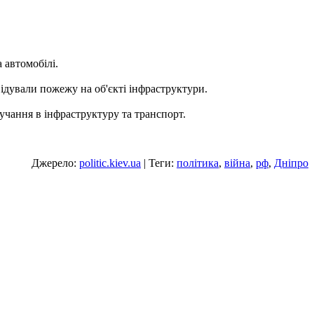
 автомобілі.
ідували пожежу на об'єкті інфраструктури.
учання в інфраструктуру та транспорт.
Джерело:
politic.kiev.ua
| Теги:
політика
,
війна
,
рф
,
Дніпро