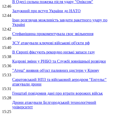
В Одесі сильна пожежа після удару "Оніксом"
12:46
Залужний про вступ України до НАТО
12:44
Іран розглядав можливість завдати ракетного удару по
Україні
12:42
Стефанішина прокоментувала своє звільнення
15:49
ЗСУ атакували ключові військові об'єкти рф
15:40
В Європі фіксують рекордно низькі запаси газу
15:38
Кадрові зміни у РНБО та Службі зовнішньої розвідки
15:36
"Атеш" виявив об'єкт паливних цистерн у Криму
15:33
Саратовський НПЗ та військовий аеродром "Енгельс"
атакували дрони
15:31
Генштаб повідомив дані про втрати ворожих військ
15:28
Дрони атакували Бєлгородський технологічний
університет
15:25