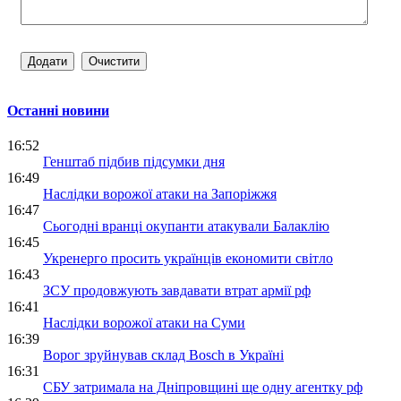
Останні новини
16:52
Генштаб підбив підсумки дня
16:49
Наслідки ворожої атаки на Запоріжжя
16:47
Сьогодні вранці окупанти атакували Балаклію
16:45
Укренерго просить українців економити світло
16:43
ЗСУ продовжують завдавати втрат армії рф
16:41
Наслідки ворожої атаки на Суми
16:39
Ворог зруйнував склад Bosch в Україні
16:31
СБУ затримала на Дніпровщині ще одну агентку рф