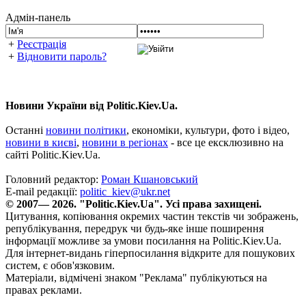
Адмін-панель
+
Реєстрація
+
Відновити пароль?
Новини України від Politic.Kiev.Ua.
Останні
новини політики
, економіки, культури, фото і відео,
новини в києві
,
новини в регіонах
- все це ексклюзивно на
сайті Politic.Kiev.Ua.
Головний редактор:
Роман Кшановський
E-mail редакції:
politic_kiev@ukr.net
© 2007— 2026. "Politic.Kiev.Ua". Усі права захищені.
Цитування, копіювання окремих частин текстів чи зображень,
републікування, передрук чи будь-яке інше поширення
інформації можливе за умови посилання на Politic.Kiev.Ua.
Для інтернет-видань гіперпосилання відкрите для пошукових
систем, є обов'язковим.
Матеріали, відмічені знаком "Реклама" публікуються на
правах реклами.