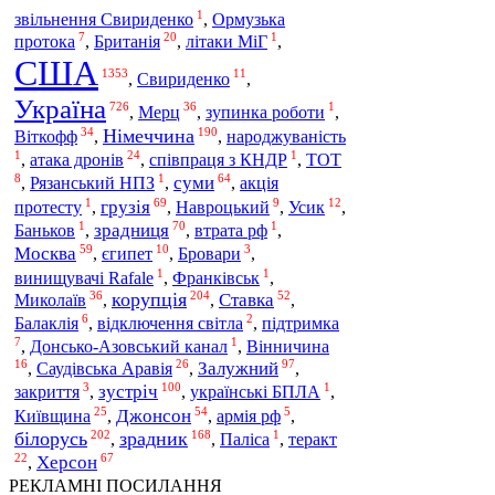
1
звільнення Свириденко
,
Ормузька
7
20
1
протока
,
Британія
,
літаки МіГ
,
США
1353
11
,
Свириденко
,
Україна
726
36
1
Мерц
,
,
зупинка роботи
,
34
190
Німеччина
Віткофф
,
,
народжуваність
1
24
1
атака дронів
,
,
співпраця з КНДР
,
ТОТ
8
1
64
суми
,
Рязанський НПЗ
,
,
акція
1
69
9
12
грузія
протесту
,
,
Навроцький
,
Усик
,
1
70
1
зрадниця
Баньков
,
,
втрата рф
,
59
10
3
Москва
,
єгипет
,
Бровари
,
1
1
винищувачі Rafale
,
Франківськ
,
36
204
52
корупція
Миколаїв
Ставка
,
,
,
6
2
Балаклія
,
відключення світла
,
підтримка
7
1
,
Донсько-Азовський канал
,
Вінничина
16
26
97
Саудівська Аравія
Залужний
,
,
,
3
100
1
зустріч
закриття
,
,
українські БПЛА
,
25
54
5
Київщина
Джонсон
,
,
армія рф
,
202
168
1
білорусь
зрадник
теракт
,
,
Паліса
,
22
67
Херсон
,
РЕКЛАМНІ ПОСИЛАННЯ