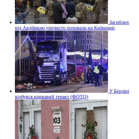
Загиблих
під Авдіївкою урочисто поховали на Київщині
У Берліні
відбувся кривавий теракт (ФОТО)