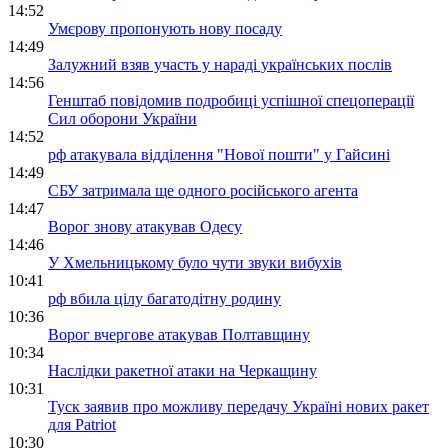
14:52
Умєрову пропонують нову посаду
14:49
Залужний взяв участь у нараді українських послів
14:56
Генштаб повідомив подробиці успішної спецоперації
Сил оборони України
14:52
рф атакувала відділення "Нової пошти" у Гайсині
14:49
СБУ затримала ще одного російського агента
14:47
Ворог знову атакував Одесу
14:46
У Хмельницькому було чути звуки вибухів
10:41
рф вбила цілу багатодітну родину
10:36
Ворог вчергове атакував Полтавщину
10:34
Наслідки ракетної атаки на Черкащину
10:31
Туск заявив про можливу передачу Україні нових ракет
для Patriot
10:30