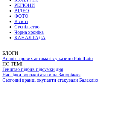
РЕГІОНИ
ВІДЕО
ФОТО
В світі
Суспільство
Чорна хроніка
КАНАЛ РАДА
БЛОГИ
Аналіз ігрових автоматів у казино PointLoto
ПО ТЕМІ
Генштаб підбив підсумки дня
Наслідки ворожої атаки на Запоріжжя
Сьогодні вранці окупанти атакували Балаклію