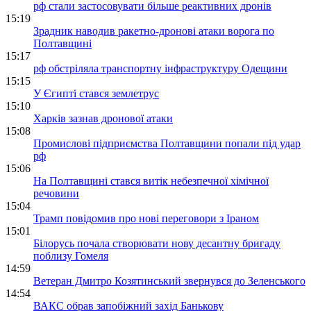
рф стали застосовувати більше реактивних дронів
15:19
Зрадник наводив ракетно-дронові атаки ворога по
Полтавщині
15:17
рф обстріляла транспортну інфраструктуру Одещини
15:15
У Єгипті стався землетрус
15:10
Харків зазнав дронової атаки
15:08
Промислові підприємства Полтавщини попали під удар
рф
15:06
На Полтавщині стався витік небезпечної хімічної
речовини
15:04
Трамп повідомив про нові переговори з Іраном
15:01
Білорусь почала створювати нову десантну бригаду
поблизу Гомеля
14:59
Ветеран Дмитро Козятинський звернувся до Зеленського
14:54
ВАКС обрав запобіжний захід Банькову