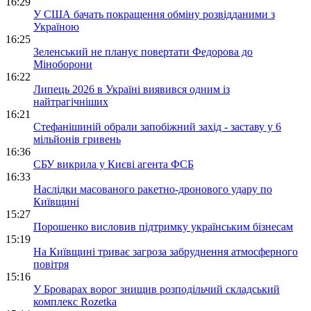
16:29
У США бачать покращення обміну розвідданими з
Україною
16:25
Зеленський не планує повертати Федорова до
Міноборони
16:22
Липець 2026 в Україні виявився одним із
найтрагічніших
16:21
Стефанішиній обрали запобіжний захід - заставу у 6
мільйонів гривень
16:36
СБУ викрила у Києві агента ФСБ
16:33
Наслідки масованого ракетно-дронового удару по
Київщині
15:27
Порошенко висловив підтримку українським бізнесам
15:19
На Київщині триває загроза забруднення атмосферного
повітря
15:16
У Броварах ворог знищив розподільчий складський
комплекс Rozetka