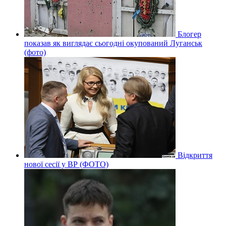
Блогер
показав як виглядає сьогодні окупований Луганськ
(фото)
Відкриття
нової сесії у ВР (ФОТО)