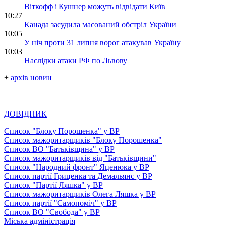
Віткофф і Кушнер можуть відвідати Київ
10:27
Канада засудила масований обстріл України
10:05
У ніч проти 31 липня ворог атакував Україну
10:03
Наслідки атаки РФ по Львову
+
архів новин
ДОВІДНИК
Список "Блоку Порошенка" у ВР
Список мажоритарщиків "Блоку Порошенка"
Список ВО "Батьківщина" у ВР
Список мажоритарщиків від "Батьківщини"
Список "Народний фронт" Яценюка у ВР
Список партії Гриценка та Демальянс у ВР
Список "Партії Ляшка" у ВР
Список мажоритарщиків Олега Ляшка у ВР
Список партії "Самопоміч" у ВР
Список ВО "Свобода" у ВР
Міська адміністрація