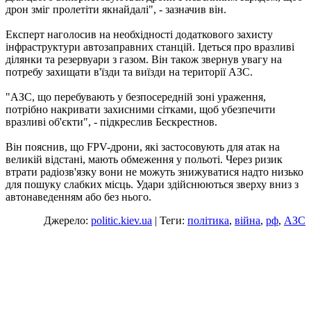
дрон зміг пролетіти якнайдалі", - зазначив він.
Експерт наголосив на необхідності додаткового захисту
інфраструктури автозаправних станцій. Ідеться про вразливі
ділянки та резервуари з газом. Він також звернув увагу на
потребу захищати в'їзди та виїзди на території АЗС.
"АЗС, що перебувають у безпосередній зоні ураження,
потрібно накривати захисними сітками, щоб убезпечити
вразливі об'єкти", - підкреслив Бескрестнов.
Він пояснив, що FPV-дрони, які застосовують для атак на
великій відстані, мають обмеження у польоті. Через ризик
втрати радіозв'язку вони не можуть знижуватися надто низько
для пошуку слабких місць. Удари здійснюються зверху вниз з
автонаведенням або без нього.
Джерело:
politic.kiev.ua
| Теги:
політика
,
війна
,
рф
,
АЗС