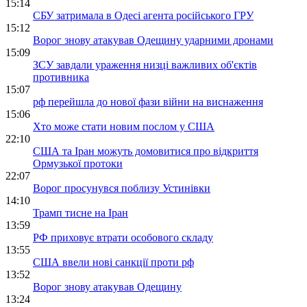
15:14
СБУ затримала в Одесі агента російського ГРУ
15:12
Ворог знову атакував Одещину ударними дронами
15:09
ЗСУ завдали ураження низці важливих об'єктів
противника
15:07
рф перейшла до нової фази війни на виснаження
15:06
Хто може стати новим послом у США
22:10
США та Іран можуть домовитися про відкриття
Ормузької протоки
22:07
Ворог просунувся поблизу Устинівки
14:10
Трамп тисне на Іран
13:59
РФ приховує втрати особового складу
13:55
США ввели нові санкції проти рф
13:52
Ворог знову атакував Одещину
13:24