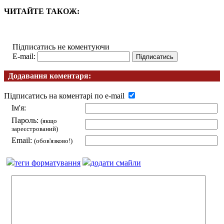
ЧИТАЙТЕ ТАКОЖ:
Підписатись не коментуючи
E-mail:
Додавання коментаря:
Підписатись на коментарі по e-mail
Ім'я:
Пароль:
(якщо
зареєстрований)
Email:
(обов'язково!)
теги форматування
додати смайли