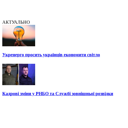
АКТУАЛЬНО
Укренерго просить українців економити світло
Кадрові зміни у РНБО та Службі зовнішньої розвідки