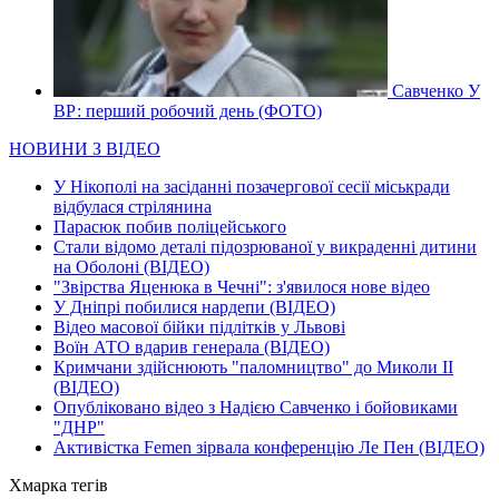
Савченко У
ВР: перший робочий день (ФОТО)
НОВИНИ З ВІДЕО
У Нікополі на засіданні позачергової сесії міськради
відбулася стрілянина
Парасюк побив поліцейського
Стали відомо деталі підозрюваної у викраденні дитини
на Оболоні (ВІДЕО)
"Звірства Яценюка в Чечні": з'явилося нове відео
У Дніпрі побилися нардепи (ВІДЕО)
Відео масової бійки підлітків у Львові
Воїн АТО вдарив генерала (ВІДЕО)
Кримчани здійснюють "паломництво" до Миколи ІІ
(ВІДЕО)
Опубліковано відео з Надією Савченко і бойовиками
"ДНР"
Активістка Femen зірвала конференцію Ле Пен (ВІДЕО)
Хмарка тегів