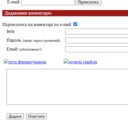
E-mail:
Додавання коментаря:
Підписатись на коментарі по e-mail
Ім'я:
Пароль:
(якщо зареєстрований)
Email:
(обов'язково!)
теги форматування
додати смайли