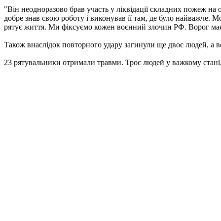
"Він неодноразово брав участь у ліквідації складних пожеж на
добре знав свою роботу і виконував її там, де було найважче. М
рятує життя. Ми фіксуємо кожен воєнний злочин РФ. Ворог має 
Також внаслідок повторного удару загинули ще двоє людей, а в
23 рятувальники отримали травми. Троє людей у важкому стані,