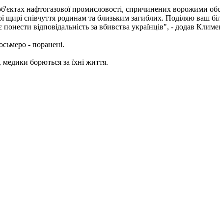
 об'єктах нафтогазової промисловості, спричинених ворожими об
ої щирі співчуття родинам та близьким загиблих. Поділяю ваш біль
понести відповідальність за вбивства українців", - додав Климе
осьмеро - поранені.
 медики борються за їхні життя.