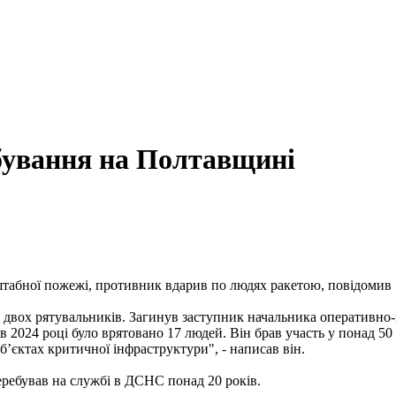
обування на Полтавщині
штабної пожежі, противник вдарив по людях ракетою, повідомив
а двох рятувальників. Загинув заступник начальника оператив
в 2024 році було врятовано 17 людей. Він брав участь у понад 50 оп
ʼєктах критичної інфраструктури", - написав він.
ебував на службі в ДСНС понад 20 років.