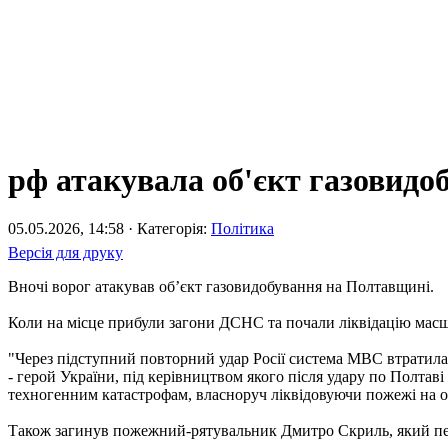
рф атакувала об'єкт газовид
05.05.2026, 14:58 · Категорія:
Політика
Версія для друку
Вночі ворог атакував обʼєкт газовидобування на Полтавщині.
Коли на місце прибули загони ДСНС та почали ліквідацію мас
"Через підступний повторний удар Росії система МВС втратил
- герой України, під керівництвом якого після удару по Полтаві 
техногенним катастрофам, власноруч ліквідовуючи пожежі на об
Також загинув пожежний-рятувальник Дмитро Скриль, який пер