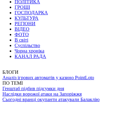
ПОЛІТИКА
ГРОШІ
ГОСПОДАРКА
КУЛЬТУРА
РЕГІОНИ
ВІДЕО
ФОТО
В світі
Суспільство
Чорна хроніка
КАНАЛ РАДА
БЛОГИ
Аналіз ігрових автоматів у казино PointLoto
ПО ТЕМІ
Генштаб підбив підсумки дня
Наслідки ворожої атаки на Запоріжжя
Сьогодні вранці окупанти атакували Балаклію