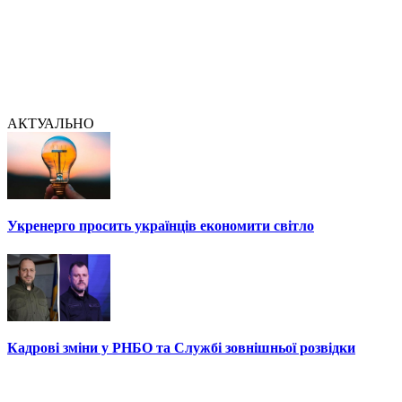
АКТУАЛЬНО
Укренерго просить українців економити світло
Кадрові зміни у РНБО та Службі зовнішньої розвідки