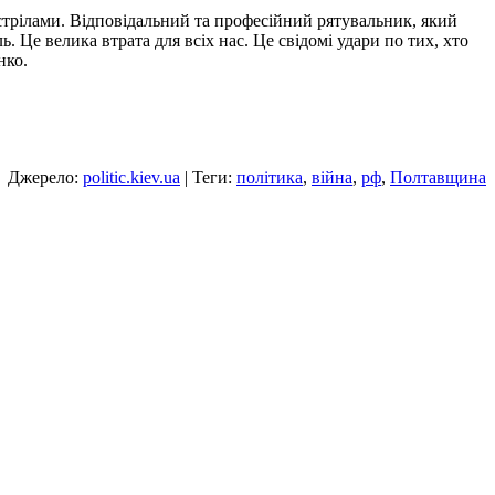
стрілами. Відповідальний та професійний рятувальник, який
. Це велика втрата для всіх нас. Це свідомі удари по тих, хто
нко.
Джерело:
politic.kiev.ua
| Теги:
політика
,
війна
,
рф
,
Полтавщина