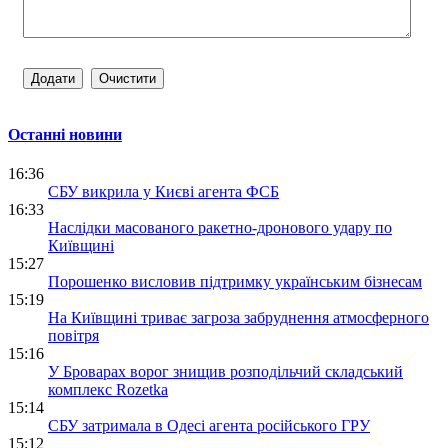
Останні новини
16:36
СБУ викрила у Києві агента ФСБ
16:33
Наслідки масованого ракетно-дронового удару по
Київщині
15:27
Порошенко висловив підтримку українським бізнесам
15:19
На Київщині триває загроза забруднення атмосферного
повітря
15:16
У Броварах ворог знищив розподільчий складський
комплекс Rozetka
15:14
СБУ затримала в Одесі агента російського ГРУ
15:12