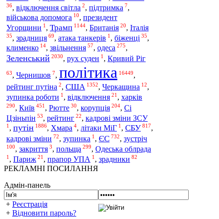
36
2
7
,
відключення світла
,
підтримка
,
10
військова допомога
,
президент
1
1144
20
Трамп
Угорщини
,
,
Британія
,
Італія
35
69
1
35
,
зрадниця
,
атака танкерів
,
біженці
,
14
57
275
одеса
клименко
,
звільнення
,
,
2030
1
Зеленський
,
рух суден
,
Кривий Ріг
політика
63
7
16449
,
Чернишов
,
,
2
1352
12
США
рейтинг путіна
,
,
Черкащина
,
1
21
харків
зупинка роботи
,
відключення
,
290
451
30
204
Київ
,
,
Рютте
,
корупція
,
Сі
53
22
Цзіньпін
,
рейтинг
,
кадрові зміни ЗСУ
1
1886
4
1
817
путін
СБУ
,
,
Хмара
,
літаки МіГ
,
,
72
1
732
ЄС
кадрові зміни
,
зупинка
,
,
зустріч
100
3
299
польща
,
закриття
,
,
Одеська облрада
1
21
1
82
,
Париж
,
прапор УПА
,
зрадники
РЕКЛАМНІ ПОСИЛАННЯ
Адмін-панель
+
Реєстрація
+
Відновити пароль?