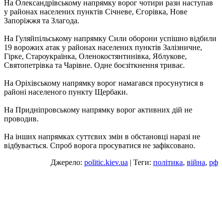
На Олександрівському напрямку ворог чотири рази наступав
у районах населених пунктів Січневе, Єгорівка, Нове
Запоріжжя та Злагода.
На Гуляйпільському напрямку Сили оборони успішно відбили
19 ворожих атак у районах населених пунктів Залізничне,
Гірке, Староукраїнка, Оленокостянтинівка, Яблукове,
Святопетрівка та Чарівне. Одне боєзіткнення триває.
На Оріхівському напрямку ворог намагався просунутися в
районі населеного пункту Щербаки.
На Придніпровському напрямку ворог активних дій не
проводив.
На інших напрямках суттєвих змін в обстановці наразі не
відбувається. Спроб ворога просуватися не зафіксовано.
Джерело:
politic.kiev.ua
| Теги:
політика
,
війна
,
рф