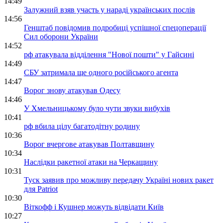
14:49
Залужний взяв участь у нараді українських послів
14:56
Генштаб повідомив подробиці успішної спецоперації
Сил оборони України
14:52
рф атакувала відділення "Нової пошти" у Гайсині
14:49
СБУ затримала ще одного російського агента
14:47
Ворог знову атакував Одесу
14:46
У Хмельницькому було чути звуки вибухів
10:41
рф вбила цілу багатодітну родину
10:36
Ворог вчергове атакував Полтавщину
10:34
Наслідки ракетної атаки на Черкащину
10:31
Туск заявив про можливу передачу Україні нових ракет
для Patriot
10:30
Віткофф і Кушнер можуть відвідати Київ
10:27