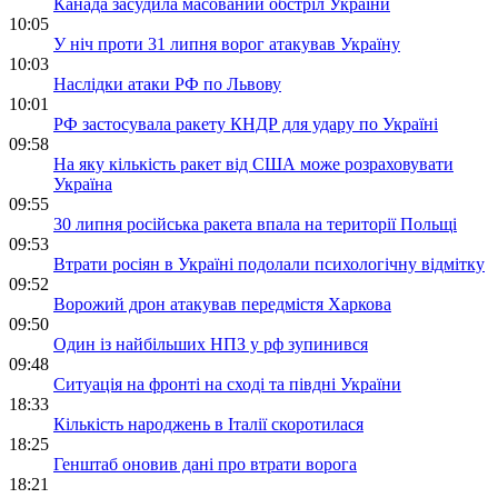
Канада засудила масований обстріл України
10:05
У ніч проти 31 липня ворог атакував Україну
10:03
Наслідки атаки РФ по Львову
10:01
РФ застосувала ракету КНДР для удару по Україні
09:58
На яку кількість ракет від США може розраховувати
Україна
09:55
30 липня російська ракета впала на території Польщі
09:53
Втрати росіян в Україні подолали психологічну відмітку
09:52
Ворожий дрон атакував передмістя Харкова
09:50
Один із найбільших НПЗ у рф зупинився
09:48
Ситуація на фронті на сході та півдні України
18:33
Кількість народжень в Італії скоротилася
18:25
Генштаб оновив дані про втрати ворога
18:21