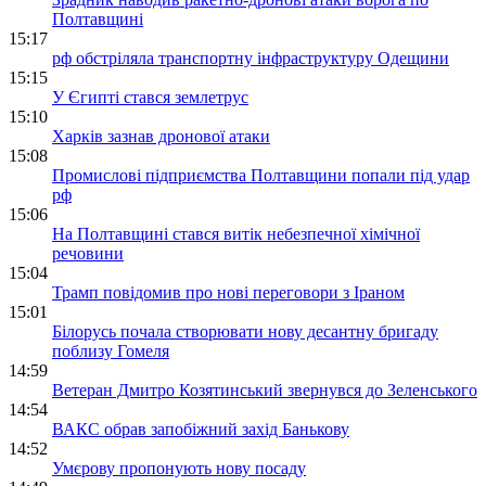
Полтавщині
15:17
рф обстріляла транспортну інфраструктуру Одещини
15:15
У Єгипті стався землетрус
15:10
Харків зазнав дронової атаки
15:08
Промислові підприємства Полтавщини попали під удар
рф
15:06
На Полтавщині стався витік небезпечної хімічної
речовини
15:04
Трамп повідомив про нові переговори з Іраном
15:01
Білорусь почала створювати нову десантну бригаду
поблизу Гомеля
14:59
Ветеран Дмитро Козятинський звернувся до Зеленського
14:54
ВАКС обрав запобіжний захід Банькову
14:52
Умєрову пропонують нову посаду