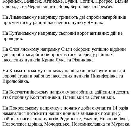
Кореньок, Бачівськ, Атинське, Будки, Сопич, Прогрес, Вільна
Слобода, на Чернігівщині - Зоря, Берилівка та Грем'яч.
На Лиманському напрямку тривають дві спроби загарбників
просунутися у районі населеного пункту Ямпіль.
На Куп'янському напрямку сьогодні ворог активних дій не
проводив.
На Слов'янському напрямку Сили оборони успішно відбили
дві спроби загарбників просунутися вперед у районах
населених пунктів Крива Лука та Різниківка.
На Краматорському напрямку наші захисники зупинили дві
ворожі атаки в районах населених пунктів Никифорівка та
Віролюбівка.
На Костянтинівському напрямку загарбники здійснили десять
атак поблизу Костянтинівки, Плещіївки та Степанівки.
На Покровському напрямку з початку доби окупанти 14 разів
намагалися потіснити наших воїнів із займаних позицій у
районах населених пунктів Родинське, Удачне, Новопавлівка,
Новоолександрівка, Молодецьке, Новомиколаївка та Муравка.