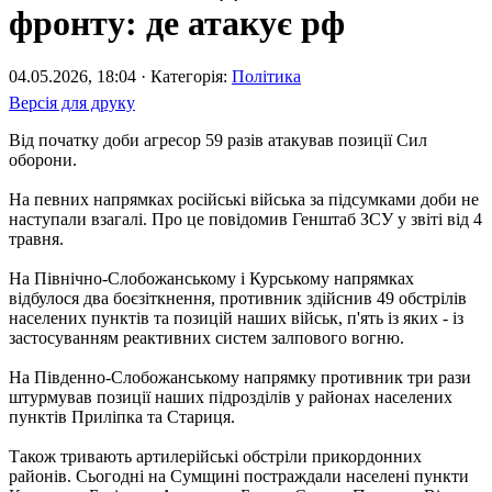
фронту: де атакує рф
04.05.2026, 18:04 · Категорія:
Політика
Версія для друку
Від початку доби агресор 59 разів атакував позиції Сил
оборони.
На певних напрямках російські війська за підсумками доби не
наступали взагалі. Про це повідомив Генштаб ЗСУ у звіті від 4
травня.
На Північно-Слобожанському і Курському напрямках
відбулося два боєзіткнення, противник здійснив 49 обстрілів
населених пунктів та позицій наших військ, п'ять із яких - із
застосуванням реактивних систем залпового вогню.
На Південно-Слобожанському напрямку противник три рази
штурмував позиції наших підрозділів у районах населених
пунктів Приліпка та Стариця.
Також тривають артилерійські обстріли прикордонних
районів. Сьогодні на Сумщині постраждали населені пункти