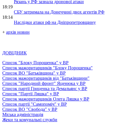
Рязань у РФ зазнала дронової атаки
18:19
СБУ затримала на Донеччині двох агентів РФ
18:14
Наслідки атаки рф на Дніпропетровщину
+
архів новин
ДОВІДНИК
Список "Блоку Порошенка" у ВР
Список мажоритарщиків "Блоку Порошенка"
Список ВО "Батьківщина" у ВР
Список мажоритарщиків від "Батьківщини"
Список "Народний фронт" Яценюка у ВР
Список партії Гриценка та Демальянс у ВР
Список "Партії Ляшка" у ВР
Список мажоритарщиків Олега Ляшка у ВР
Список партії "Самопоміч" у ВР
Список ВО "Свобода" у ВР
Міська адміністрація
Жеки та комунальні служби