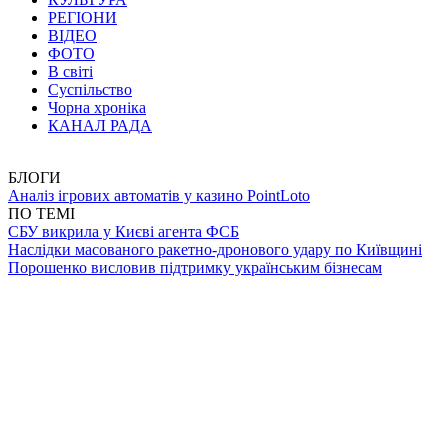
РЕГІОНИ
ВІДЕО
ФОТО
В світі
Суспільство
Чорна хроніка
КАНАЛ РАДА
БЛОГИ
Аналіз ігрових автоматів у казино PointLoto
ПО ТЕМІ
СБУ викрила у Києві агента ФСБ
Наслідки масованого ракетно-дронового удару по Київщині
Порошенко висловив підтримку українським бізнесам