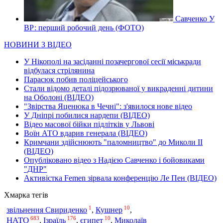
Савченко У
ВР: перший робочий день (ФОТО)
НОВИНИ З ВІДЕО
У Нікополі на засіданні позачергової сесії міськради
відбулася стрілянина
Парасюк побив поліцейського
Стали відомо деталі підозрюваної у викраденні дитини
на Оболоні (ВІДЕО)
"Звірства Яценюка в Чечні": з'явилося нове відео
У Дніпрі побилися нардепи (ВІДЕО)
Відео масової бійки підлітків у Львові
Воїн АТО вдарив генерала (ВІДЕО)
Кримчани здійснюють "паломництво" до Миколи ІІ
(ВІДЕО)
Опубліковано відео з Надією Савченко і бойовиками
"ДНР"
Активістка Femen зірвала конференцію Ле Пен (ВІДЕО)
Хмарка тегів
1
10
звільнення Свириденко
,
Кушнер
,
683
176
10
НАТО
,
Ізраїль
,
єгипет
,
Миколаїв