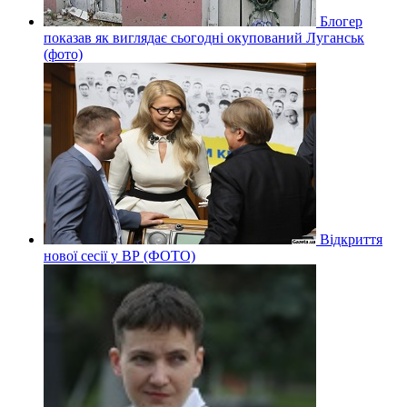
Блогер
показав як виглядає сьогодні окупований Луганськ
(фото)
Відкриття
нової сесії у ВР (ФОТО)