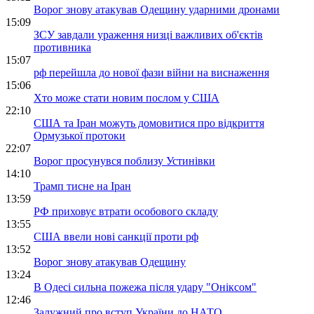
Ворог знову атакував Одещину ударними дронами
15:09
ЗСУ завдали ураження низці важливих об'єктів
противника
15:07
рф перейшла до нової фази війни на виснаження
15:06
Хто може стати новим послом у США
22:10
США та Іран можуть домовитися про відкриття
Ормузької протоки
22:07
Ворог просунувся поблизу Устинівки
14:10
Трамп тисне на Іран
13:59
РФ приховує втрати особового складу
13:55
США ввели нові санкції проти рф
13:52
Ворог знову атакував Одещину
13:24
В Одесі сильна пожежа після удару "Оніксом"
12:46
Залужний про вступ України до НАТО