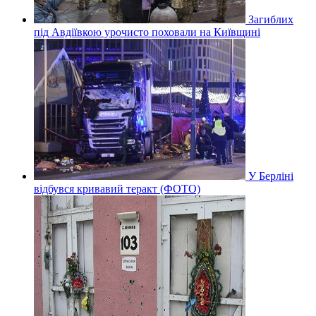
Загиблих
під Авдіївкою урочисто поховали на Київщині
У Берліні
відбувся кривавий теракт (ФОТО)