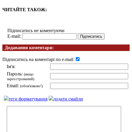
ЧИТАЙТЕ ТАКОЖ:
Підписатись не коментуючи
E-mail:
Додавання коментаря:
Підписатись на коментарі по e-mail
Ім'я:
Пароль:
(якщо
зареєстрований)
Email:
(обов'язково!)
теги форматування
додати смайли