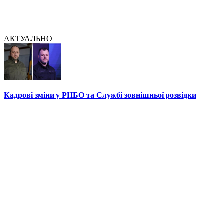
АКТУАЛЬНО
Кадрові зміни у РНБО та Службі зовнішньої розвідки