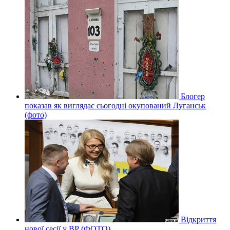
Блогер
показав як виглядає сьогодні окупований Луганськ
(фото)
Відкриття
нової сесії у ВР (ФОТО)