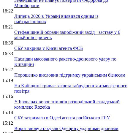
Зеленський не планує повертати Федорова до
Міноборони
16:22
Липець 2026 в Україні виявився одним із
найтрагічніших
16:21
Стефанішиній обрали запобіжний захід - заставу у 6
мільйонів гривень
16:36
СБУ викрила у Києві агента ФСБ
16:33
Наслідки масованого ракетно-дронового удару по
Київщині
15:27
Порошенко висловив підтримку українським бізнесам
15:19
На Київщині триває загроза забруднення атмосферного
повітря
15:16
У Броварах ворог знищив розподільчий складський
комплекс Rozetka
15:14
СБУ затримала в Одесі агента російського ГРУ
15:12
Ворог знову атакував Одещину ударними дронами