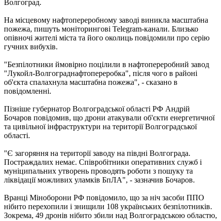
Волгоград.
На місцевому нафтопереробному заводі виникла масштабна
пожежа, пишуть моніторингові Telegram-канали. Близько
опівночі жителі міста та його околиць повідомили про серію
гучних вибухів.
"Безпілотники ймовірно поцілили в нафтопереробний завод
"Лукойл-Волгограднафтопереробка", після чого в районі
об'єкта спалахнула масштабна пожежа", - сказано в
повідомленні.
Пізніше губернатор Волгоградської області РФ Андрій
Бочаров повідомив, що дрони атакували об'єкти енергетичної
та цивільної інфраструктури на території Волгоградської
області.
"Є загоряння на території заводу на півдні Волгограда.
Постраждалих немає. Співробітники оперативних служб і
муніципальних утворень проводять роботи з пошуку та
ліквідації можливих уламків БпЛА", - зазначив Бочаров.
Вранці Міноборони РФ повідомило, що за ніч засоби ППО
нібито перехопили і знищили 108 українських безпілотників.
Зокрема, 49 дронів нібито збили над Волгоградською областю,