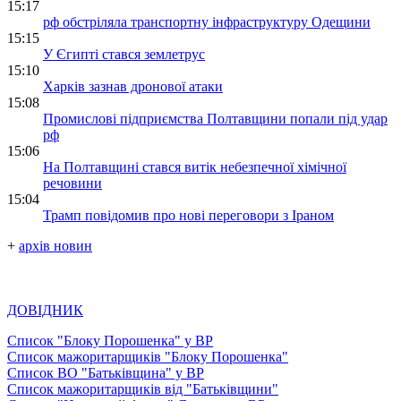
15:17
рф обстріляла транспортну інфраструктуру Одещини
15:15
У Єгипті стався землетрус
15:10
Харків зазнав дронової атаки
15:08
Промислові підприємства Полтавщини попали під удар
рф
15:06
На Полтавщині стався витік небезпечної хімічної
речовини
15:04
Трамп повідомив про нові переговори з Іраном
+
архів новин
ДОВІДНИК
Список "Блоку Порошенка" у ВР
Список мажоритарщиків "Блоку Порошенка"
Список ВО "Батьківщина" у ВР
Список мажоритарщиків від "Батьківщини"