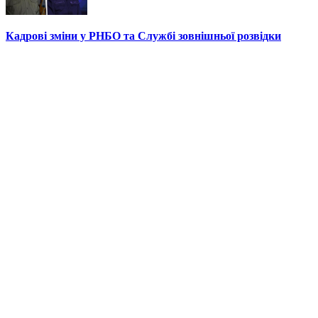
Кадрові зміни у РНБО та Службі зовнішньої розвідки