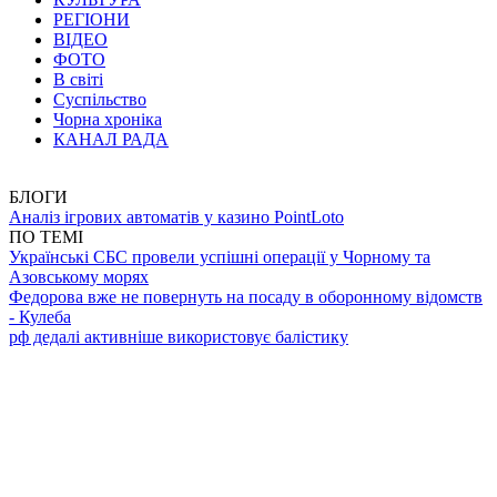
РЕГІОНИ
ВІДЕО
ФОТО
В світі
Суспільство
Чорна хроніка
КАНАЛ РАДА
БЛОГИ
Аналіз ігрових автоматів у казино PointLoto
ПО ТЕМІ
Українські СБС провели успішні операції у Чорному та
Азовському морях
Федорова вже не повернуть на посаду в оборонному відомств
- Кулеба
рф дедалі активніше використовує балістику