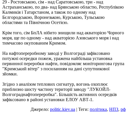
29 - Ростовською, сім - над Саратовською, три - над
Астраханською, по два- над Брянською областю, Республікою
Калмикія і Татарстаном, а також по одному над
Бєлгородською, Воронезькою, Курською, Тульською
областями та Північною Осетією.
Крім того, сім БпЛА нібито знищили над акваторією Чорного
моря, ще по одному - над акваторією Азовського моря і над
тимчасово окупованим Кримом.
На нафтопереробному заводі у Волгограді зафіксовано
потужні осередки пожеж, уражена найбільша установка
первинної переробки нафти, повідомляє моніторингова група
"Кримський вітер" з посиланням на дані супутникової
зйомки.
Згідно з аналізом теплових сигнатур, вогонь охоплює
приблизно шосту частину території заводу "ЛУКОЙЛ-
Волгограднафтопереробка". Більшість активних осередків
зафіксовано в районі установки ЕЛОУ АВТ-1.
Джерело:
politic.kiev.ua
| Теги:
політика
,
НПЗ
,
рф