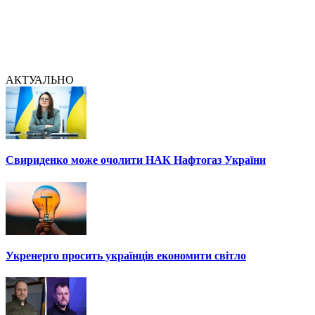
АКТУАЛЬНО
Свириденко може очолити НАК Нафтогаз України
Укренерго просить українців економити світло