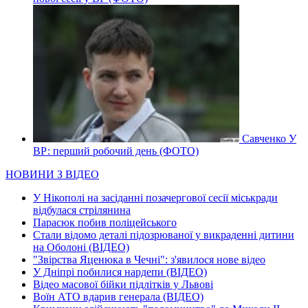
Савченко У
ВР: перший робочий день (ФОТО)
НОВИНИ З ВІДЕО
У Нікополі на засіданні позачергової сесії міськради
відбулася стрілянина
Парасюк побив поліцейського
Стали відомо деталі підозрюваної у викраденні дитини
на Оболоні (ВІДЕО)
"Звірства Яценюка в Чечні": з'явилося нове відео
У Дніпрі побилися нардепи (ВІДЕО)
Відео масової бійки підлітків у Львові
Воїн АТО вдарив генерала (ВІДЕО)