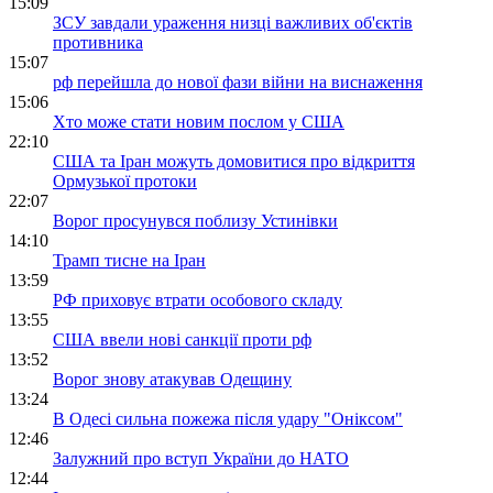
15:09
ЗСУ завдали ураження низці важливих об'єктів
противника
15:07
рф перейшла до нової фази війни на виснаження
15:06
Хто може стати новим послом у США
22:10
США та Іран можуть домовитися про відкриття
Ормузької протоки
22:07
Ворог просунувся поблизу Устинівки
14:10
Трамп тисне на Іран
13:59
РФ приховує втрати особового складу
13:55
США ввели нові санкції проти рф
13:52
Ворог знову атакував Одещину
13:24
В Одесі сильна пожежа після удару "Оніксом"
12:46
Залужний про вступ України до НАТО
12:44