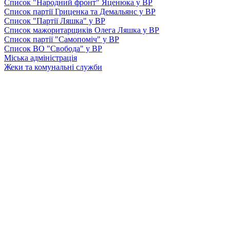
Список "Народний фронт" Яценюка у ВР
Список партії Гриценка та Демальянс у ВР
Список "Партії Ляшка" у ВР
Список мажоритарщиків Олега Ляшка у ВР
Список партії "Самопоміч" у ВР
Список ВО "Свобода" у ВР
Міська адміністрація
Жеки та комунальні служби