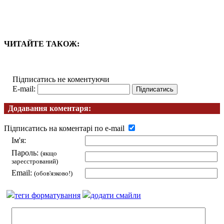
ЧИТАЙТЕ ТАКОЖ:
Підписатись не коментуючи
E-mail:
Додавання коментаря:
Підписатись на коментарі по e-mail
Ім'я:
Пароль:
(якщо
зареєстрований)
Email:
(обов'язково!)
теги форматування
додати смайли