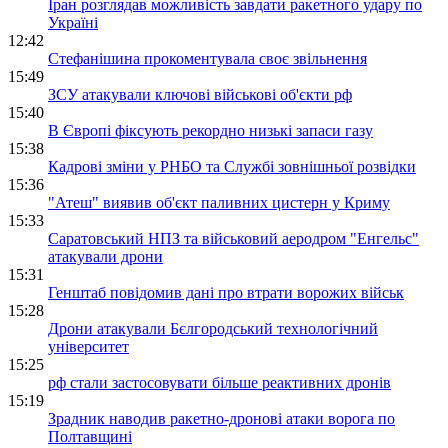
Іран розглядав можливість завдати ракетного удару по
Україні
12:42
Стефанішина прокоментувала своє звільнення
15:49
ЗСУ атакували ключові військові об'єкти рф
15:40
В Європі фіксують рекордно низькі запаси газу
15:38
Кадрові зміни у РНБО та Службі зовнішньої розвідки
15:36
"Атеш" виявив об'єкт паливних цистерн у Криму
15:33
Саратовський НПЗ та військовий аеродром "Енгельс"
атакували дрони
15:31
Генштаб повідомив дані про втрати ворожих військ
15:28
Дрони атакували Бєлгородський технологічний
університет
15:25
рф стали застосовувати більше реактивних дронів
15:19
Зрадник наводив ракетно-дронові атаки ворога по
Полтавщині