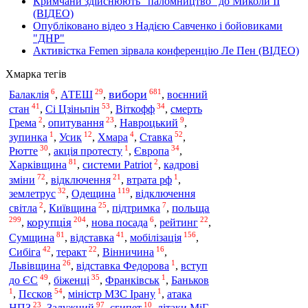
Кримчани здійснюють "паломництво" до Миколи ІІ
(ВІДЕО)
Опубліковано відео з Надією Савченко і бойовиками
"ДНР"
Активістка Femen зірвала конференцію Ле Пен (ВІДЕО)
Хмарка тегів
6
29
681
вибори
Балаклія
,
АТЕШ
,
,
воєнний
41
53
34
стан
,
Сі Цзіньпін
,
Віткофф
,
смерть
2
23
9
Грема
,
опитування
,
Навроцький
,
1
12
4
52
зупинка
,
Усик
,
Хмара
,
Ставка
,
30
1
34
Рютте
,
акція протесту
,
Європа
,
81
2
Харківщина
,
системи Patriot
,
кадрові
72
21
1
зміни
,
відключення
,
втрата рф
,
32
119
Одещина
землетрус
,
,
відключення
2
25
7
польща
світла
,
Київщина
,
підтримка
,
299
204
6
22
корупція
,
,
нова посада
,
рейтинг
,
81
41
156
Сумщина
мобілізація
,
відставка
,
,
42
22
16
Сибіга
,
теракт
,
Вінничина
,
26
1
Львівщина
,
відставка Федорова
,
вступ
49
35
1
до ЄС
,
біженці
,
Франківськ
,
Баньков
1
54
1
,
Пєсков
,
міністр МЗС Ірану
,
атака
23
97
10