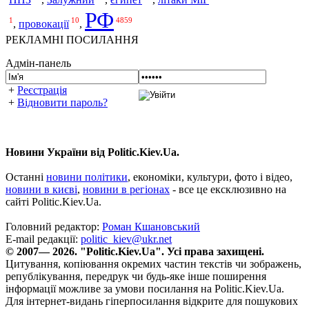
Залужний
НПЗ
,
,
єгипет
,
літаки МіГ
РФ
1
10
4859
,
провокації
,
РЕКЛАМНІ ПОСИЛАННЯ
Адмін-панель
+
Реєстрація
+
Відновити пароль?
Новини України від Politic.Kiev.Ua.
Останні
новини політики
, економіки, культури, фото і відео,
новини в києві
,
новини в регіонах
- все це ексклюзивно на
сайті Politic.Kiev.Ua.
Головний редактор:
Роман Кшановський
E-mail редакції:
politic_kiev@ukr.net
© 2007— 2026. "Politic.Kiev.Ua". Усі права захищені.
Цитування, копіювання окремих частин текстів чи зображень,
републікування, передрук чи будь-яке інше поширення
інформації можливе за умови посилання на Politic.Kiev.Ua.
Для інтернет-видань гіперпосилання відкрите для пошукових