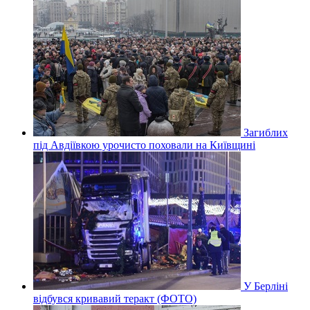
Загиблих
під Авдіївкою урочисто поховали на Київщині
У Берліні
відбувся кривавий теракт (ФОТО)