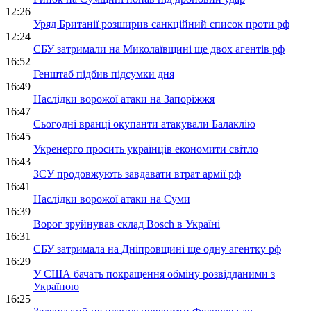
12:26
Уряд Британії розширив санкційний список проти рф
12:24
СБУ затримали на Миколаївщині ще двох агентів рф
16:52
Генштаб підбив підсумки дня
16:49
Наслідки ворожої атаки на Запоріжжя
16:47
Сьогодні вранці окупанти атакували Балаклію
16:45
Укренерго просить українців економити світло
16:43
ЗСУ продовжують завдавати втрат армії рф
16:41
Наслідки ворожої атаки на Суми
16:39
Ворог зруйнував склад Bosch в Україні
16:31
СБУ затримала на Дніпровщині ще одну агентку рф
16:29
У США бачать покращення обміну розвідданими з
Україною
16:25