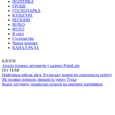
ПОЛІТИКА
ГРОШІ
ГОСПОДАРКА
КУЛЬТУРА
РЕГІОНИ
ВІДЕО
ФОТО
В світі
Суспільство
Чорна хроніка
КАНАЛ РАДА
БЛОГИ
Аналіз ігрових автоматів у казино PointLoto
ПО ТЕМІ
Нафтобаза військ рф в Луганську повністю припинила роботу
Як поляки оцінили діяльність уряду Туска
Ворог штурмує українські позиції на окремих напрямках