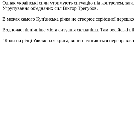
Однак українські сили утримують ситуацію під контролем, загал
Угрупування об'єднаних сил Віктор Трегубов.
В межах самого Куп'янська річка не створює серйозної перешко
Водночас північніше міста ситуація складніша. Там російські 
"Коли на річці з'являється крига, вони намагаються переправлятис