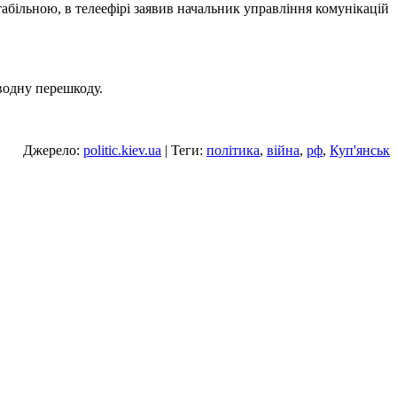
табільною, в телеефірі заявив начальник управління комунікацій
водну перешкоду.
Джерело:
politic.kiev.ua
| Теги:
політика
,
війна
,
рф
,
Куп'янськ