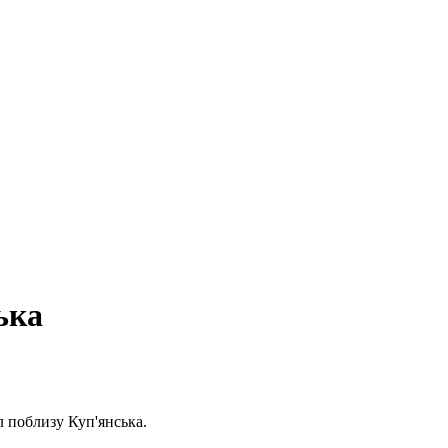
ька
л поблизу Куп'янська.