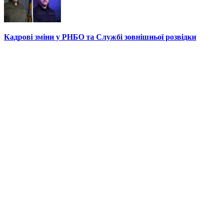
Кадрові зміни у РНБО та Службі зовнішньої розвідки