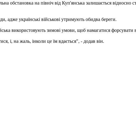
ьна обстановка на північ від Куп'янська залишається відносно с
ди, адже українські військові утримують обидва береги.
війська використовують зимові умови, щоб намагатися форсувати 
я, і, на жаль, інколи це їм вдається", - додав він.