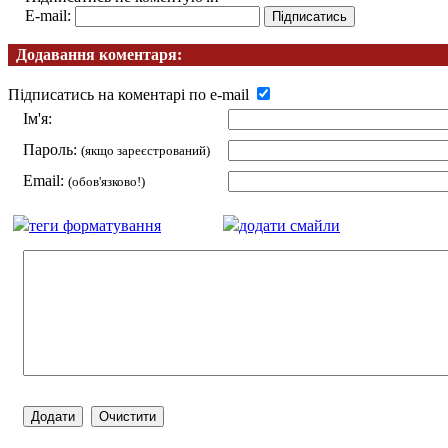
E-mail:
Додавання коментаря:
Підписатись на коментарі по e-mail
Ім'я:
Пароль:
(якщо зареєстрований)
Email:
(обов'язково!)
теги форматування
додати смайли