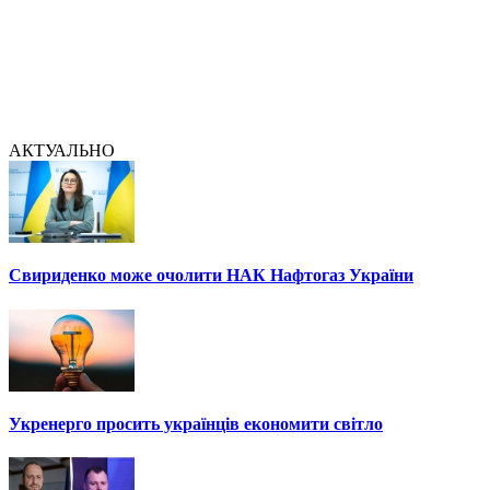
АКТУАЛЬНО
Свириденко може очолити НАК Нафтогаз України
Укренерго просить українців економити світло