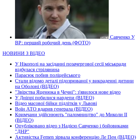
Савченко У
ВР: перший робочий день (ФОТО)
НОВИНИ З ВІДЕО
У Нікополі на засіданні позачергової сесії міськради
відбулася стрілянина
Парасюк побив поліцейського
Стали відомо деталі підозрюваної у викраденні дитини
на Оболоні (ВІДЕО)
"Звірства Яценюка в Чечні": з'явилося нове відео
У Дніпрі побилися нардепи (ВІДЕО)
Відео масової бійки підлітків у Львові
Воїн АТО вдарив генерала (ВІДЕО)
Кримчани здійснюють "паломництво" до Миколи ІІ
(ВІДЕО)
Опубліковано відео з Надією Савченко і бойовиками
"ДНР"
Активістка Femen зірвала конференцію Ле Пен (ВІДЕО)