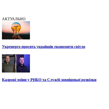
АКТУАЛЬНО
Укренерго просить українців економити світло
Кадрові зміни у РНБО та Службі зовнішньої розвідки