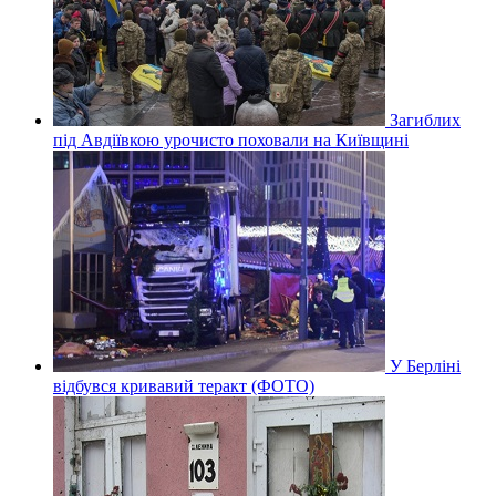
Загиблих
під Авдіївкою урочисто поховали на Київщині
У Берліні
відбувся кривавий теракт (ФОТО)