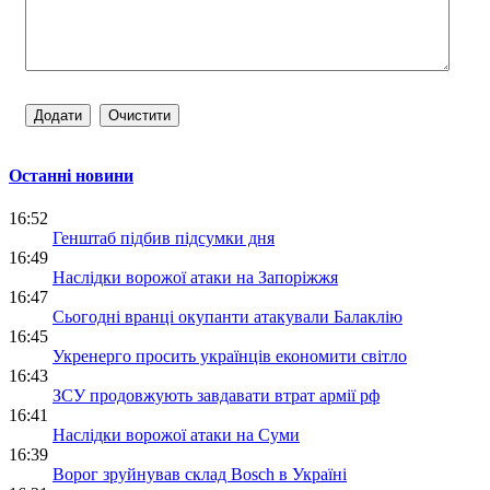
Останні новини
16:52
Генштаб підбив підсумки дня
16:49
Наслідки ворожої атаки на Запоріжжя
16:47
Сьогодні вранці окупанти атакували Балаклію
16:45
Укренерго просить українців економити світло
16:43
ЗСУ продовжують завдавати втрат армії рф
16:41
Наслідки ворожої атаки на Суми
16:39
Ворог зруйнував склад Bosch в Україні