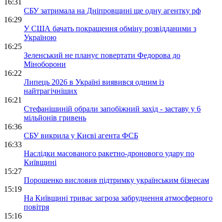
16:31
СБУ затримала на Дніпровщині ще одну агентку рф
16:29
У США бачать покращення обміну розвідданими з
Україною
16:25
Зеленський не планує повертати Федорова до
Міноборони
16:22
Липець 2026 в Україні виявився одним із
найтрагічніших
16:21
Стефанішиній обрали запобіжний захід - заставу у 6
мільйонів гривень
16:36
СБУ викрила у Києві агента ФСБ
16:33
Наслідки масованого ракетно-дронового удару по
Київщині
15:27
Порошенко висловив підтримку українським бізнесам
15:19
На Київщині триває загроза забруднення атмосферного
повітря
15:16