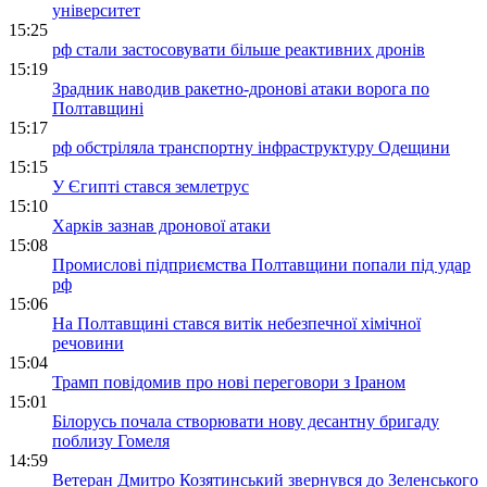
університет
15:25
рф стали застосовувати більше реактивних дронів
15:19
Зрадник наводив ракетно-дронові атаки ворога по
Полтавщині
15:17
рф обстріляла транспортну інфраструктуру Одещини
15:15
У Єгипті стався землетрус
15:10
Харків зазнав дронової атаки
15:08
Промислові підприємства Полтавщини попали під удар
рф
15:06
На Полтавщині стався витік небезпечної хімічної
речовини
15:04
Трамп повідомив про нові переговори з Іраном
15:01
Білорусь почала створювати нову десантну бригаду
поблизу Гомеля
14:59
Ветеран Дмитро Козятинський звернувся до Зеленського