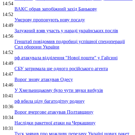
14:54
ВАКС обрав запобіжний захід Банькову
14:52
Умєрову пропонують нову посаду
14:49
Залужний взяв участь у нараді українських послів
14:56
Генштаб повідомив подробиці успішної спецоперації
Сил оборони України
14:52
рф атакувала відділення "Нової пошти" у Гайсині
14:49
СБУ затримала ще одного російського агента
14:47
Ворог знову атакував Одесу
14:46
У Хмельницькому було чути звуки вибухів
10:41
рф вбила цілу багатодітну родину
10:36
Ворог вчергове атакував Полтавщину
10:34
Наслідки ракетної атаки на Черкащину
10:31
Туск заявив про можливу передачу Україні нових ракет