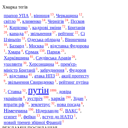
Хмарка тегів
1
13
12
прапор УПА
,
вінниця
,
Черкащина
,
30
14
24
світло
Пєсков
,
клименко
,
Чернігів
,
54
1
72
кадрові зміни
,
Кирієнко
,
,
Британія
20
67
57
22
канада
звільнення
Сі
,
,
,
рейтинг
,
53
1
Цзіньпін
,
Одеська облрада
,
Вінничина
16
1
59
Москва
,
Баззард
,
,
відставка Федорова
1
4
150
21
Єрмак
,
Хмара
,
,
Париж
,
81
26
Харківщина
,
Саудівська Аравія
,
30
54
ухилянти
Херсонщина
,
,
прем'єр-
1
1
міністр Британії
,
забруднення
,
Федоров
26
41
23
відставка
,
,
атака НПЗ
,
акції протесту
9
1
,
звільнення Свириденко
,
рейтинг путіна
путін
2
52
1886
Ставка
,
,
,
довіра
8
100
290
1
харків
зустріч
українців
,
,
,
Зідан
,
74
32
6
втрати рф
землетрус
,
,
нова посада
,
190
42
6
Німеччина
Нідерланди
,
,
ВАКС
,
10
13
1
єгипет
,
фейки
,
вступ до НАТО
,
1
новий тренер збірної Франції