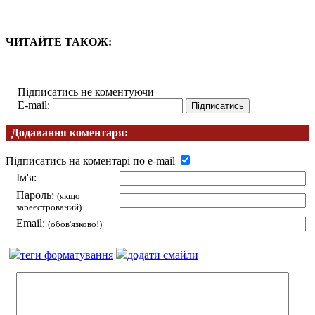
ЧИТАЙТЕ ТАКОЖ:
Підписатись не коментуючи
E-mail:
Додавання коментаря:
Підписатись на коментарі по e-mail
Ім'я:
Пароль:
(якщо
зареєстрований)
Email:
(обов'язково!)
теги форматування
додати смайли