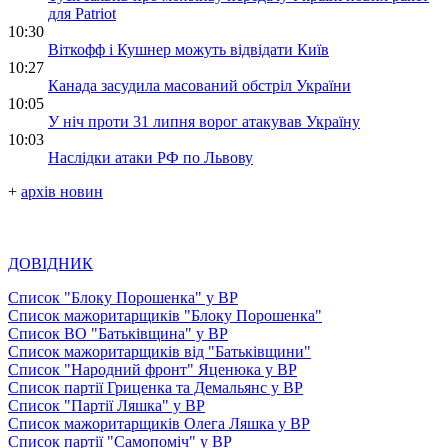
для Patriot
10:30
Віткофф і Кушнер можуть відвідати Київ
10:27
Канада засудила масований обстріл України
10:05
У ніч проти 31 липня ворог атакував Україну
10:03
Наслідки атаки РФ по Львову
+
архів новин
ДОВІДНИК
Список "Блоку Порошенка" у ВР
Список мажоритарщиків "Блоку Порошенка"
Список ВО "Батьківщина" у ВР
Список мажоритарщиків від "Батьківщини"
Список "Народний фронт" Яценюка у ВР
Список партії Гриценка та Демальянс у ВР
Список "Партії Ляшка" у ВР
Список мажоритарщиків Олега Ляшка у ВР
Список партії "Самопоміч" у ВР