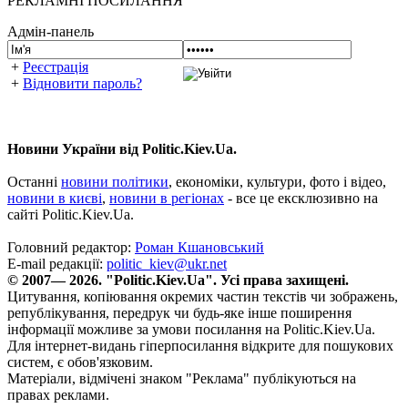
РЕКЛАМНІ ПОСИЛАННЯ
Адмін-панель
+
Реєстрація
+
Відновити пароль?
Новини України від Politic.Kiev.Ua.
Останні
новини політики
, економіки, культури, фото і відео,
новини в києві
,
новини в регіонах
- все це ексклюзивно на
сайті Politic.Kiev.Ua.
Головний редактор:
Роман Кшановський
E-mail редакції:
politic_kiev@ukr.net
© 2007— 2026. "Politic.Kiev.Ua". Усі права захищені.
Цитування, копіювання окремих частин текстів чи зображень,
републікування, передрук чи будь-яке інше поширення
інформації можливе за умови посилання на Politic.Kiev.Ua.
Для інтернет-видань гіперпосилання відкрите для пошукових
систем, є обов'язковим.
Матеріали, відмічені знаком "Реклама" публікуються на
правах реклами.