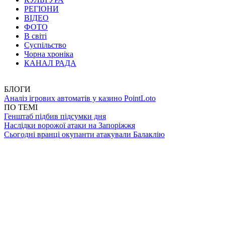
РЕГІОНИ
ВІДЕО
ФОТО
В світі
Суспільство
Чорна хроніка
КАНАЛ РАДА
БЛОГИ
Аналіз ігрових автоматів у казино PointLoto
ПО ТЕМІ
Генштаб підбив підсумки дня
Наслідки ворожої атаки на Запоріжжя
Сьогодні вранці окупанти атакували Балаклію