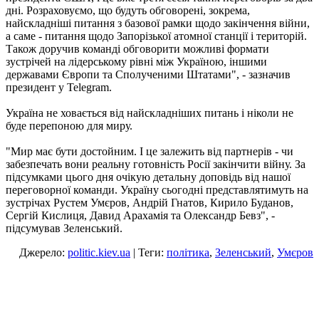
дні. Розраховуємо, що будуть обговорені, зокрема,
найскладніші питання з базової рамки щодо закінчення війни,
а саме - питання щодо Запорізької атомної станції і територій.
Також доручив команді обговорити можливі формати
зустрічей на лідерському рівні між Україною, іншими
державами Європи та Сполученими Штатами", - зазначив
президент у Telegram.
Україна не ховається від найскладніших питань і ніколи не
буде перепоною для миру.
"Мир має бути достойним. І це залежить від партнерів - чи
забезпечать вони реальну готовність Росії закінчити війну. За
підсумками цього дня очікую детальну доповідь від нашої
переговорної команди. Україну сьогодні представлятимуть на
зустрічах Рустем Умєров, Андрій Гнатов, Кирило Буданов,
Сергій Кислиця, Давид Арахамія та Олександр Бевз", -
підсумував Зеленський.
Джерело:
politic.kiev.ua
| Теги:
політика
,
Зеленський
,
Умєров