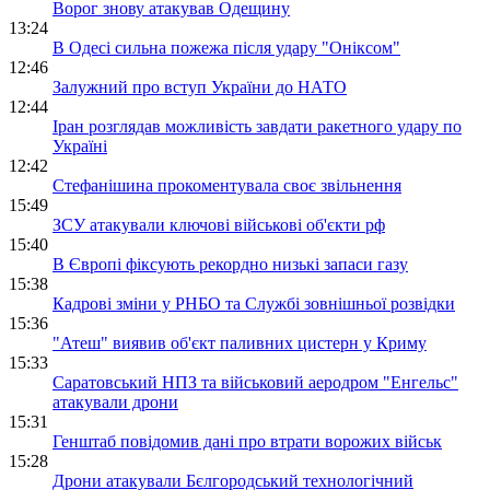
Ворог знову атакував Одещину
13:24
В Одесі сильна пожежа після удару "Оніксом"
12:46
Залужний про вступ України до НАТО
12:44
Іран розглядав можливість завдати ракетного удару по
Україні
12:42
Стефанішина прокоментувала своє звільнення
15:49
ЗСУ атакували ключові військові об'єкти рф
15:40
В Європі фіксують рекордно низькі запаси газу
15:38
Кадрові зміни у РНБО та Службі зовнішньої розвідки
15:36
"Атеш" виявив об'єкт паливних цистерн у Криму
15:33
Саратовський НПЗ та військовий аеродром "Енгельс"
атакували дрони
15:31
Генштаб повідомив дані про втрати ворожих військ
15:28
Дрони атакували Бєлгородський технологічний