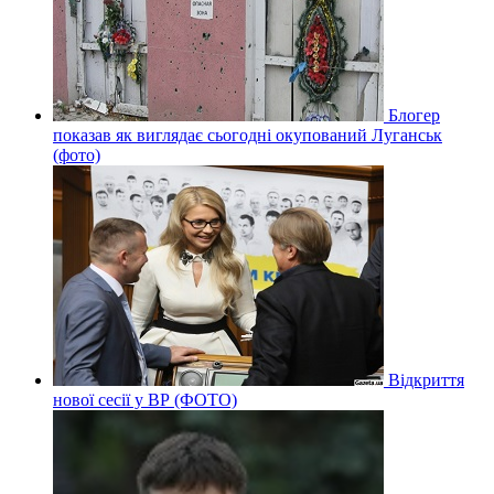
Блогер
показав як виглядає сьогодні окупований Луганськ
(фото)
Відкриття
нової сесії у ВР (ФОТО)