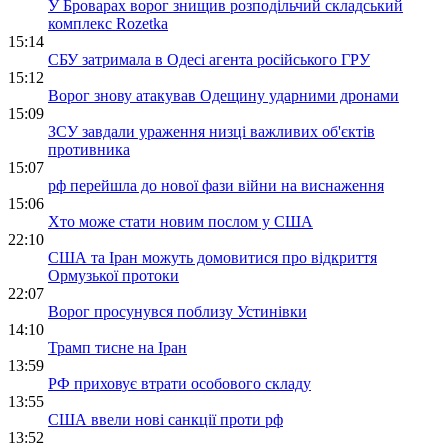
У Броварах ворог знищив розподільчий складський
комплекс Rozetka
15:14
СБУ затримала в Одесі агента російського ГРУ
15:12
Ворог знову атакував Одещину ударними дронами
15:09
ЗСУ завдали ураження низці важливих об'єктів
противника
15:07
рф перейшла до нової фази війни на виснаження
15:06
Хто може стати новим послом у США
22:10
США та Іран можуть домовитися про відкриття
Ормузької протоки
22:07
Ворог просунувся поблизу Устинівки
14:10
Трамп тисне на Іран
13:59
РФ приховує втрати особового складу
13:55
США ввели нові санкції проти рф
13:52