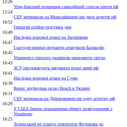
12:26
Уряд Британії розширив санкційний список проти рф
12:24
СБУ затримали на Миколаївщині ще двох агентів рф
16:52
Генштаб підбив підсумки дня
16:49
Наслідки ворожої атаки на Запоріжжя
16:47
Сьогодні вранці окупанти атакували Балаклію
16:45
Укренерго просить українців економити світло
16:43
ЗСУ продовжують завдавати втрат армії рф
16:41
Наслідки ворожої атаки на Суми
16:39
Ворог зруйнував склад Bosch в Україні
16:31
СБУ затримала на Дніпровщині ще одну агентку рф
16:29
У США бачать покращення обміну розвідданими з
Україною
16:25
Зеленський не планує повертати Федорова до