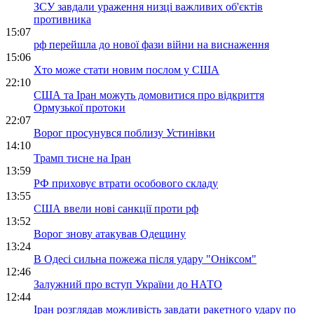
ЗСУ завдали ураження низці важливих об'єктів
противника
15:07
рф перейшла до нової фази війни на виснаження
15:06
Хто може стати новим послом у США
22:10
США та Іран можуть домовитися про відкриття
Ормузької протоки
22:07
Ворог просунувся поблизу Устинівки
14:10
Трамп тисне на Іран
13:59
РФ приховує втрати особового складу
13:55
США ввели нові санкції проти рф
13:52
Ворог знову атакував Одещину
13:24
В Одесі сильна пожежа після удару "Оніксом"
12:46
Залужний про вступ України до НАТО
12:44
Іран розглядав можливість завдати ракетного удару по