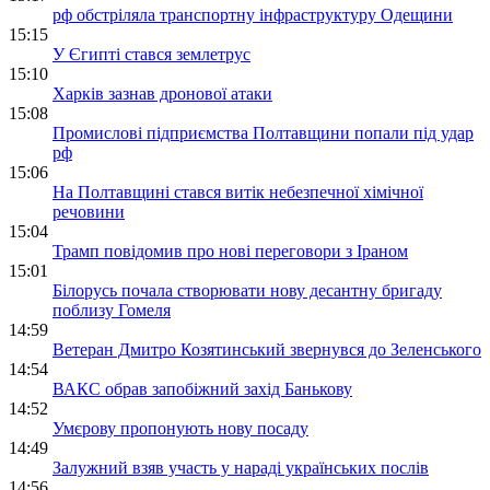
рф обстріляла транспортну інфраструктуру Одещини
15:15
У Єгипті стався землетрус
15:10
Харків зазнав дронової атаки
15:08
Промислові підприємства Полтавщини попали під удар
рф
15:06
На Полтавщині стався витік небезпечної хімічної
речовини
15:04
Трамп повідомив про нові переговори з Іраном
15:01
Білорусь почала створювати нову десантну бригаду
поблизу Гомеля
14:59
Ветеран Дмитро Козятинський звернувся до Зеленського
14:54
ВАКС обрав запобіжний захід Банькову
14:52
Умєрову пропонують нову посаду
14:49
Залужний взяв участь у нараді українських послів
14:56