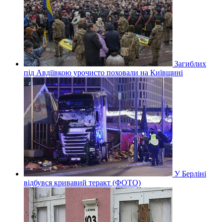
Загиблих
під Авдіївкою урочисто поховали на Київщині
У Берліні
відбувся кривавий теракт (ФОТО)