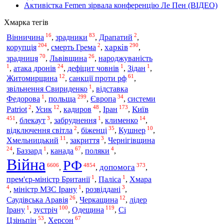
Активістка Femen зірвала конференцію Ле Пен (ВІДЕО)
Хмарка тегів
16
83
2
Вінничина
,
зрадники
,
Драпатий
,
204
2
290
корупція
харків
,
смерть Грема
,
,
70
26
зрадниця
,
Львівщина
,
народжуваність
1
24
1
1
,
атака дронів
,
дефіцит човнів
,
Зідан
,
12
61
Житомирщина
,
санкції проти рф
,
1
звільнення Свириденко
,
відставка
1
299
34
польща
Федорова
,
,
Європа
,
системи
2
12
48
173
Іран
Київ
Patriot
,
Усик
,
кадиров
,
,
451
3
1
14
,
блекаут
,
забруднення
,
клименко
,
2
35
10
відключення світла
,
біженці
,
Кушнер
,
11
3
Хмельницький
,
закриття
,
Чернігівщина
24
1
67
4
,
Баззард
,
канада
,
поляки
,
Війна
РФ
6606
4854
373
допомога
,
,
,
1
1
прем'єр-міністр Британії
,
Паліса
,
Хмара
4
1
3
,
міністр МЗС Ірану
,
розвіддані
,
26
12
Саудівська Аравія
,
Черкащина
,
лідер
1
100
119
зустріч
Одещина
Ірану
,
,
,
Сі
53
67
Цзіньпін
,
Херсон