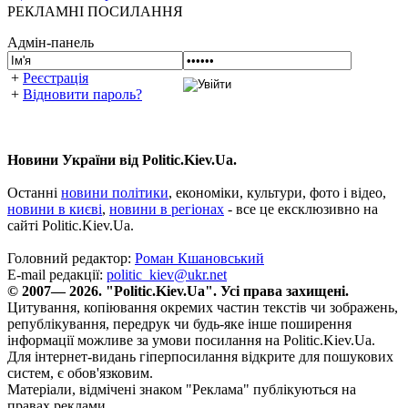
РЕКЛАМНІ ПОСИЛАННЯ
Адмін-панель
+
Реєстрація
+
Відновити пароль?
Новини України від Politic.Kiev.Ua.
Останні
новини політики
, економіки, культури, фото і відео,
новини в києві
,
новини в регіонах
- все це ексклюзивно на
сайті Politic.Kiev.Ua.
Головний редактор:
Роман Кшановський
E-mail редакції:
politic_kiev@ukr.net
© 2007— 2026. "Politic.Kiev.Ua". Усі права захищені.
Цитування, копіювання окремих частин текстів чи зображень,
републікування, передрук чи будь-яке інше поширення
інформації можливе за умови посилання на Politic.Kiev.Ua.
Для інтернет-видань гіперпосилання відкрите для пошукових
систем, є обов'язковим.
Матеріали, відмічені знаком "Реклама" публікуються на
правах реклами.