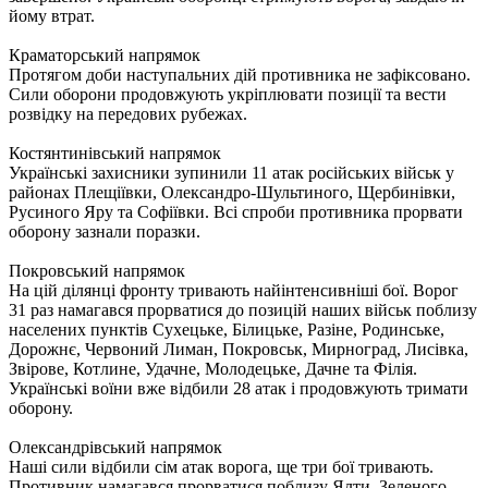
йому втрат.
Краматорський напрямок
Протягом доби наступальних дій противника не зафіксовано.
Сили оборони продовжують укріплювати позиції та вести
розвідку на передових рубежах.
Костянтинівський напрямок
Українські захисники зупинили 11 атак російських військ у
районах Плещіївки, Олександро-Шультиного, Щербинівки,
Русиного Яру та Софіївки. Всі спроби противника прорвати
оборону зазнали поразки.
Покровський напрямок
На цій ділянці фронту тривають найінтенсивніші бої. Ворог
31 раз намагався прорватися до позицій наших військ поблизу
населених пунктів Сухецьке, Білицьке, Разіне, Родинське,
Дорожнє, Червоний Лиман, Покровськ, Мирноград, Лисівка,
Звірове, Котлине, Удачне, Молодецьке, Дачне та Філія.
Українські воїни вже відбили 28 атак і продовжують тримати
оборону.
Олександрівський напрямок
Наші сили відбили сім атак ворога, ще три бої тривають.
Противник намагався прорватися поблизу Ялти, Зеленого