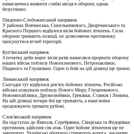
намагаючись виявити слабкі місця в обороні, однак
безуспішно.
Південно-Слобожанський напрямок
У районах Вовчанська, Синельникового, Дворічанського та
Красного Першого відбулося вісім бойових зіткнень. Сили
оборони тримають позиції, не дозволяючи противнику
просунутися вглиб території.
Куп'янський напрямок
З початку доби ворог вісім разів намагався прорвати оборону
наших військ поблизу Новоосинового, Петропавлівки,
Піщаного та Глушківки. Один із боїв на цій ділянці ще триває.
Лиманський напрямок
Сьогодні тут відбулося дев'ять бойових зіткнень. Російські
війська атакували поблизу Нового Миру, Глущенкового,
Новомихайлівки, Дружелюбівки, Греківки, Ставків і Лимана.
На цій ділянці чотири бої ще тривають, а наші воїни
продовжують тримати рубежі.
Слов'янський напрямок
На підступах до Ямполя, Серебрянки, Сіверська та Федорівки
противник здійснив сім атак. Одне бойове зіткнення ще не
завершено. Українські оборонці стримують ворога, завдаючи