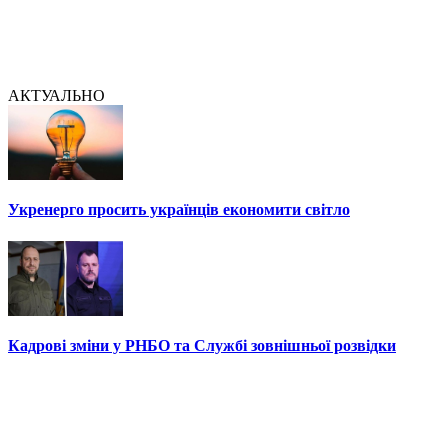
АКТУАЛЬНО
Укренерго просить українців економити світло
Кадрові зміни у РНБО та Службі зовнішньої розвідки