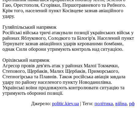
Гаю, Орестополя, Єгорівки, Першотравневого та Рибного.
Крім того, населений пункт Косівцеве зазнав авіаційного
удару.
Гуляйпільський напрямок
Російські війська тричі атакували позиції українських військ у
районах Яблукового, Солодкого та Білогір'я. Населений пункт
Тернувате зазнав авіаційних ударів керованими бомбами,
однак Сили оборони утримують контроль над ситуацією.
Оріхівський напрямок
Агресор провів дев'ять атак у районах Малої Токмачки,
Степового, Щербаків, Малих Щербаків, Приморського,
Степногірська та Плавнів. Також російська авіація завдала
удару по району населеного пункту Новоданилівка.
Українські воїни продовжують контролювати ситуацію та
утримують оборонні позиції.
Джерело:
politic.kiev.ua
| Теги:
політика
,
війна
,
рф