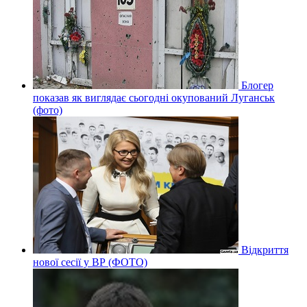
Блогер
показав як виглядає сьогодні окупований Луганськ
(фото)
Відкриття
нової сесії у ВР (ФОТО)