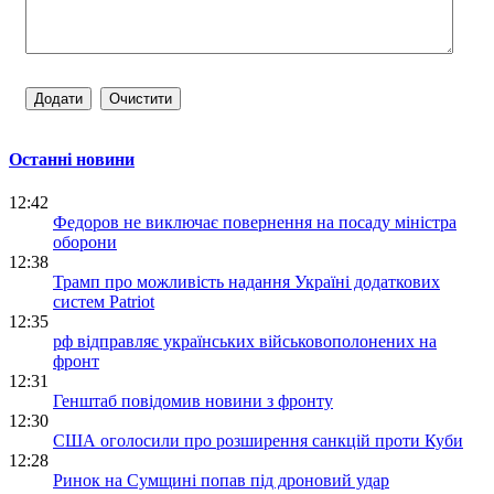
Останні новини
12:42
Федоров не виключає повернення на посаду міністра
оборони
12:38
Трамп про можливість надання Україні додаткових
систем Patriot
12:35
рф відправляє українських військовополонених на
фронт
12:31
Генштаб повідомив новини з фронту
12:30
США оголосили про розширення санкцій проти Куби
12:28
Ринок на Сумщині попав під дроновий удар