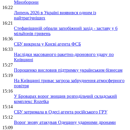
Міноборони
16:22
Липець 2026 в Україні виявився одним із
найтрагічніших
16:21
Стефанішиній обрали запобіжний захід - заставу у 6
мільйонів гривень
16:36
СБУ викрила у Києві агента ФСБ
16:33
Наслідки масованого ракетно-дронового удару по
Київщині
15:27
Порошенко висловив підтримку українським бізнесам
15:19
На Київщині триває загроза забруднення атмосферного
повітря
15:16
У Броварах ворог знищив розподільчий складський
комплекс Rozetka
15:14
СБУ затримала в Одесі агента російського ГРУ
15:12
Ворог знову атакував Одещину ударними дронами
15:09