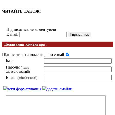
ЧИТАЙТЕ ТАКОЖ:
Підписатись не коментуючи
E-mail:
Додавання коментаря:
Підписатись на коментарі по e-mail
Ім'я:
Пароль:
(якщо
зареєстрований)
Email:
(обов'язково!)
теги форматування
додати смайли