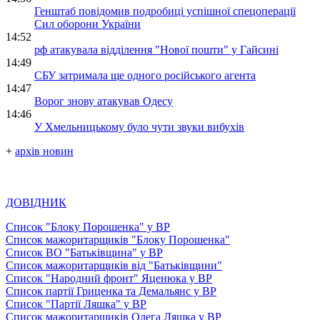
Генштаб повідомив подробиці успішної спецоперації
Сил оборони України
14:52
рф атакувала відділення "Нової пошти" у Гайсині
14:49
СБУ затримала ще одного російського агента
14:47
Ворог знову атакував Одесу
14:46
У Хмельницькому було чути звуки вибухів
+
архів новин
ДОВІДНИК
Список "Блоку Порошенка" у ВР
Список мажоритарщиків "Блоку Порошенка"
Список ВО "Батьківщина" у ВР
Список мажоритарщиків від "Батьківщини"
Список "Народний фронт" Яценюка у ВР
Список партії Гриценка та Демальянс у ВР
Список "Партії Ляшка" у ВР
Список мажоритарщиків Олега Ляшка у ВР