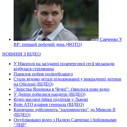
Савченко У
ВР: перший робочий день (ФОТО)
НОВИНИ З ВІДЕО
У Нікополі на засіданні позачергової сесії міськради
відбулася стрілянина
Парасюк побив поліцейського
Стали відомо деталі підозрюваної у викраденні дитини
на Оболоні (ВІДЕО)
"Звірства Яценюка в Чечні": з'явилося нове відео
У Дніпрі побилися нардепи (ВІДЕО)
Відео масової бійки підлітків у Львові
Воїн АТО вдарив генерала (ВІДЕО)
Кримчани здійснюють "паломництво" до Миколи ІІ
(ВІДЕО)
Опубліковано відео з Надією Савченко і бойовиками
"ДНР"