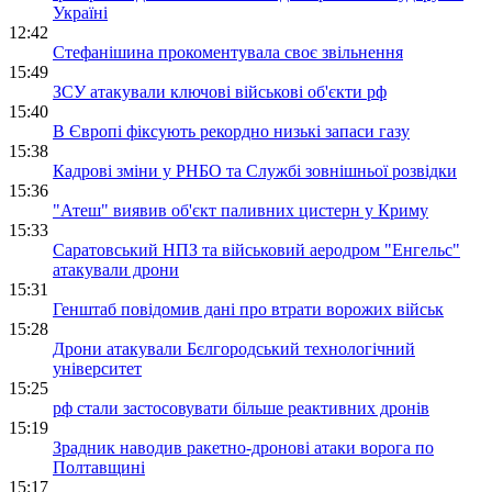
Україні
12:42
Стефанішина прокоментувала своє звільнення
15:49
ЗСУ атакували ключові військові об'єкти рф
15:40
В Європі фіксують рекордно низькі запаси газу
15:38
Кадрові зміни у РНБО та Службі зовнішньої розвідки
15:36
"Атеш" виявив об'єкт паливних цистерн у Криму
15:33
Саратовський НПЗ та військовий аеродром "Енгельс"
атакували дрони
15:31
Генштаб повідомив дані про втрати ворожих військ
15:28
Дрони атакували Бєлгородський технологічний
університет
15:25
рф стали застосовувати більше реактивних дронів
15:19
Зрадник наводив ракетно-дронові атаки ворога по
Полтавщині
15:17