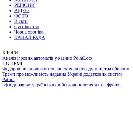
РЕГІОНИ
ВІДЕО
ФОТО
В світі
Суспільство
Чорна хроніка
КАНАЛ РАДА
БЛОГИ
Аналіз ігрових автоматів у казино PointLoto
ПО ТЕМІ
Федоров не виключає повернення на посаду міністра оборони
Трамп про можливість надання Україні додаткових систем
Patriot
рф відправляє українських військовополонених на фронт