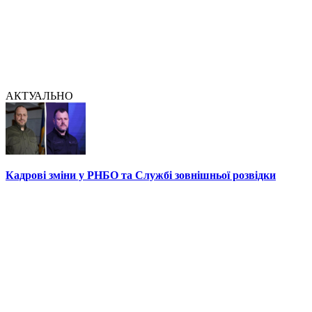
АКТУАЛЬНО
Кадрові зміни у РНБО та Службі зовнішньої розвідки