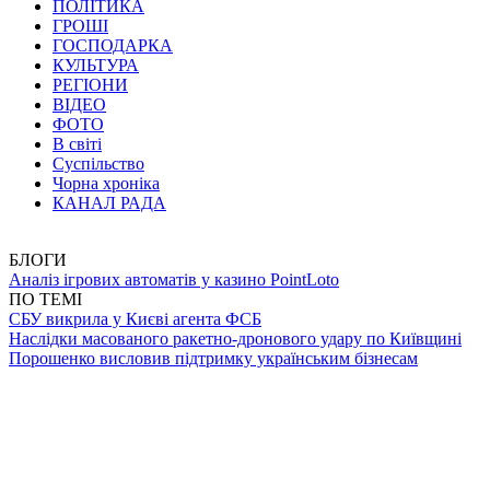
ПОЛІТИКА
ГРОШІ
ГОСПОДАРКА
КУЛЬТУРА
РЕГІОНИ
ВІДЕО
ФОТО
В світі
Суспільство
Чорна хроніка
КАНАЛ РАДА
БЛОГИ
Аналіз ігрових автоматів у казино PointLoto
ПО ТЕМІ
СБУ викрила у Києві агента ФСБ
Наслідки масованого ракетно-дронового удару по Київщині
Порошенко висловив підтримку українським бізнесам