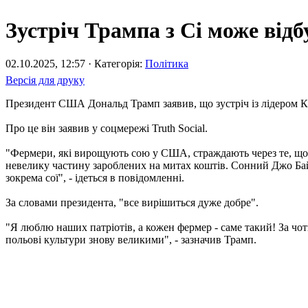
Зустріч Трампа з Сі може відб
02.10.2025, 12:57 · Категорія:
Політика
Версія для друку
Президент США Дональд Трамп заявив, що зустріч із лідером Ки
Про це він заявив у соцмережі Truth Social.
"Фермери, які вирощують сою у США, страждають через те, що К
невелику частину зароблених на митах коштів. Сонний Джо Бай
зокрема сої", - ідеться в повідомленні.
За словами президента, "все вирішиться дуже добре".
"Я люблю наших патріотів, а кожен фермер - саме такий! За чо
польові культури знову великими", - зазначив Трамп.