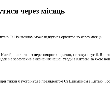
утися через місяць
таю Сі Цзіньпіном може відбутися орієнтовно через місяць.
итай, виключно з переговорних причин, не закуповує її. Я ніко
ден не забезпечив виконання нашої Угоди з Китаєм, за якою вон
тири тижні я зустрінуся з президентом Сі Цзіньпіном з Китаю, і