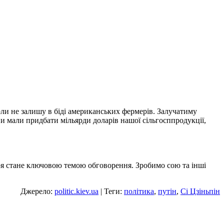
ли не залишу в біді американських фермерів. Залучатиму
и мали придбати мільярди доларів нашої сільгосппродукції,
 соя стане ключовою темою обговорення. Зробимо сою та інші
Джерело:
politic.kiev.ua
| Теги:
політика
,
путін
,
Сі Цзіньпін