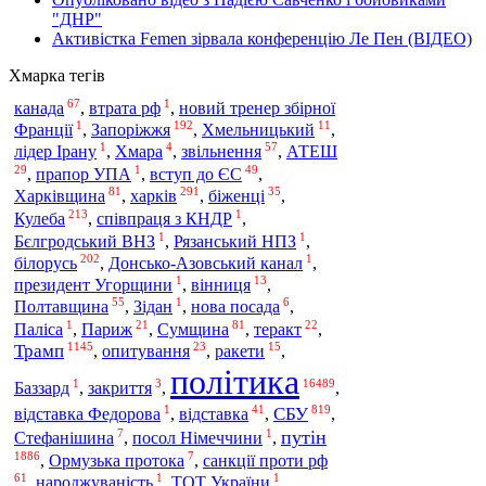
"ДНР"
Активістка Femen зірвала конференцію Ле Пен (ВІДЕО)
Хмарка тегів
67
1
канада
,
втрата рф
,
новий тренер збірної
1
192
11
Франції
,
Запоріжжя
,
Хмельницький
,
1
4
57
лідер Ірану
,
Хмара
,
звільнення
,
АТЕШ
29
1
49
,
прапор УПА
,
вступ до ЄС
,
81
291
35
харків
Харківщина
,
,
біженці
,
213
1
Кулеба
,
співпраця з КНДР
,
1
1
Бєлгродський ВНЗ
,
Рязанський НПЗ
,
202
1
білорусь
,
Донсько-Азовський канал
,
1
13
президент Угорщини
,
вінниця
,
55
1
6
Полтавщина
,
Зідан
,
нова посада
,
1
21
81
22
Паліса
,
Париж
,
Сумщина
,
теракт
,
1145
23
15
Трамп
,
опитування
,
ракети
,
політика
1
3
16489
Баззард
,
закриття
,
,
1
41
819
СБУ
відставка Федорова
,
відставка
,
,
7
1
путін
Стефанішина
,
посол Німеччини
,
1886
7
,
Ормузька протока
,
санкції проти рф
61
1
1
,
народжуваність
,
ТОТ України
,