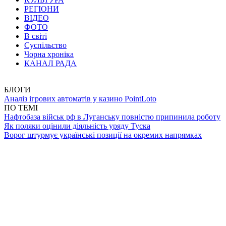
РЕГІОНИ
ВІДЕО
ФОТО
В світі
Суспільство
Чорна хроніка
КАНАЛ РАДА
БЛОГИ
Аналіз ігрових автоматів у казино PointLoto
ПО ТЕМІ
Нафтобаза військ рф в Луганську повністю припинила роботу
Як поляки оцінили діяльність уряду Туска
Ворог штурмує українські позиції на окремих напрямках