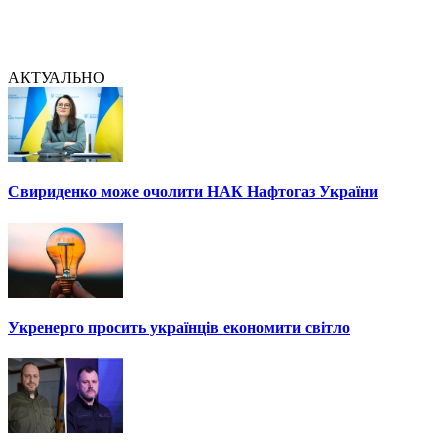
АКТУАЛЬНО
Свириденко може очолити НАК Нафтогаз України
Укренерго просить українців економити світло