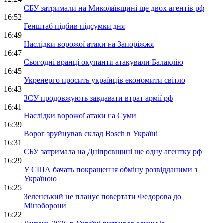
СБУ затримали на Миколаївщині ще двох агентів рф
16:52
Генштаб підбив підсумки дня
16:49
Наслідки ворожої атаки на Запоріжжя
16:47
Сьогодні вранці окупанти атакували Балаклію
16:45
Укренерго просить українців економити світло
16:43
ЗСУ продовжують завдавати втрат армії рф
16:41
Наслідки ворожої атаки на Суми
16:39
Ворог зруйнував склад Bosch в Україні
16:31
СБУ затримала на Дніпровщині ще одну агентку рф
16:29
У США бачать покращення обміну розвідданими з
Україною
16:25
Зеленський не планує повертати Федорова до
Міноборони
16:22