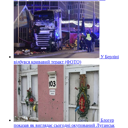
У Берліні
відбувся кривавий теракт (ФОТО)
Блогер
показав як виглядає сьогодні окупований Луганськ