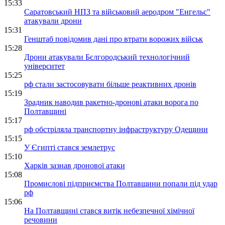
15:33
Саратовський НПЗ та військовий аеродром "Енгельс"
атакували дрони
15:31
Генштаб повідомив дані про втрати ворожих військ
15:28
Дрони атакували Бєлгородський технологічний
університет
15:25
рф стали застосовувати більше реактивних дронів
15:19
Зрадник наводив ракетно-дронові атаки ворога по
Полтавщині
15:17
рф обстріляла транспортну інфраструктуру Одещини
15:15
У Єгипті стався землетрус
15:10
Харків зазнав дронової атаки
15:08
Промислові підприємства Полтавщини попали під удар
рф
15:06
На Полтавщині стався витік небезпечної хімічної
речовини