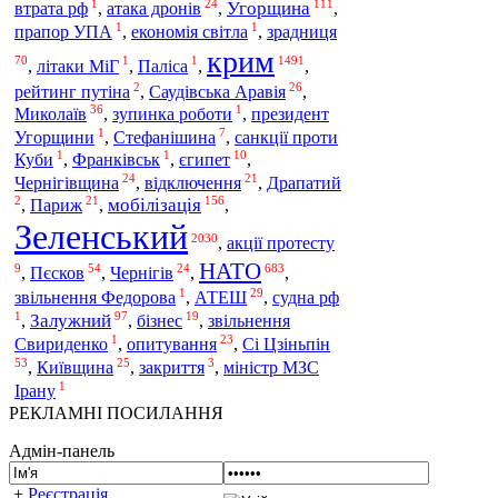
1
24
111
Угорщина
втрата рф
,
атака дронів
,
,
1
1
зрадниця
прапор УПА
,
економія світла
,
крим
70
1
1
1491
,
літаки МіГ
,
Паліса
,
,
2
26
рейтинг путіна
,
Саудівська Аравія
,
36
1
Миколаїв
,
зупинка роботи
,
президент
1
7
Угорщини
,
Стефанішина
,
санкції проти
1
1
10
Куби
,
Франківськ
,
єгипет
,
24
21
Чернігівщина
,
відключення
,
Драпатий
2
21
156
мобілізація
,
Париж
,
,
Зеленський
2030
,
акції протесту
НАТО
9
54
24
683
Пєсков
,
,
Чернігів
,
,
1
29
звільнення Федорова
,
АТЕШ
,
судна рф
1
97
19
Залужний
,
,
бізнес
,
звільнення
1
23
Сі Цзіньпін
Свириденко
,
опитування
,
53
25
3
,
Київщина
,
закриття
,
міністр МЗС
1
Ірану
РЕКЛАМНІ ПОСИЛАННЯ
Адмін-панель
+
Реєстрація