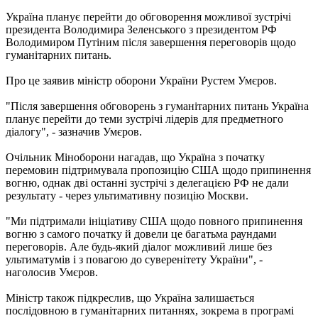
Україна планує перейти до обговорення можливої зустрічі
президента Володимира Зеленського з президентом РФ
Володимиром Путіним після завершення переговорів щодо
гуманітарних питань.
Про це заявив міністр оборони України Рустем Умєров.
"Після завершення обговорень з гуманітарних питань Україна
планує перейти до теми зустрічі лідерів для предметного
діалогу", - зазначив Умєров.
Очільник Міноборони нагадав, що Україна з початку
перемовин підтримувала пропозицію США щодо припинення
вогню, однак дві останні зустрічі з делегацією РФ не дали
результату - через ультимативну позицію Москви.
"Ми підтримали ініціативу США щодо повного припинення
вогню з самого початку й довели це багатьма раундами
переговорів. Але будь-який діалог можливий лише без
ультиматумів і з повагою до суверенітету України", -
наголосив Умєров.
Міністр також підкреслив, що Україна залишається
послідовною в гуманітарних питаннях, зокрема в програмі