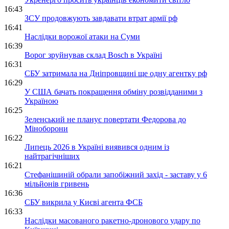
16:43
ЗСУ продовжують завдавати втрат армії рф
16:41
Наслідки ворожої атаки на Суми
16:39
Ворог зруйнував склад Bosch в Україні
16:31
СБУ затримала на Дніпровщині ще одну агентку рф
16:29
У США бачать покращення обміну розвідданими з
Україною
16:25
Зеленський не планує повертати Федорова до
Міноборони
16:22
Липець 2026 в Україні виявився одним із
найтрагічніших
16:21
Стефанішиній обрали запобіжний захід - заставу у 6
мільйонів гривень
16:36
СБУ викрила у Києві агента ФСБ
16:33
Наслідки масованого ракетно-дронового удару по