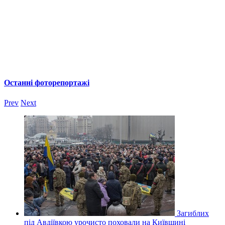
Останні фоторепортажі
Prev
Next
Загиблих
під Авдіївкою урочисто поховали на Київщині