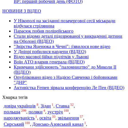
ВР: перший робочий день (ФОТО)
НОВИНИ З ВІДЕО
У Нікополі на засіданні позачергової сесії міськради
відбулася стрілянина
Парасюк побив поліцейського
Стали відомо деталі підозрюваної у викраденні дитини
на Оболоні (ВІДЕО)
"Звірства Яценюка в Чечні": з'явилося нове відео
У Дніпрі побилися нардепи (ВІДЕО)
Відео масової бійки підлітків у Львові
Воїн АТО вдарив генерала (ВІДЕО)
Кримчани здійснюють "паломництво" до Миколи ІІ
(ВІДЕО)
Опубліковано відео з Надією Савченко і бойовиками
"ДНР"
Активістка Femen зірвала конференцію Ле Пен (ВІДЕО)
Хмарка тегів
8
1
52
Ставка
довіра українців
,
Зідан
,
,
299
4
100
польща
зустріч
,
поляки
,
,
1
33
57
освіта
звільнення
народжуваність
,
,
,
100
1
Сирський
,
Донсько-Азовський канал
,