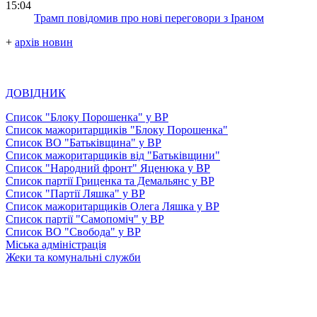
15:04
Трамп повідомив про нові переговори з Іраном
+
архів новин
ДОВІДНИК
Список "Блоку Порошенка" у ВР
Список мажоритарщиків "Блоку Порошенка"
Список ВО "Батьківщина" у ВР
Список мажоритарщиків від "Батьківщини"
Список "Народний фронт" Яценюка у ВР
Список партії Гриценка та Демальянс у ВР
Список "Партії Ляшка" у ВР
Список мажоритарщиків Олега Ляшка у ВР
Список партії "Самопоміч" у ВР
Список ВО "Свобода" у ВР
Міська адміністрація
Жеки та комунальні служби