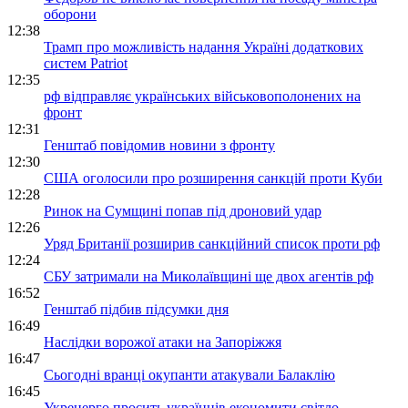
оборони
12:38
Трамп про можливість надання Україні додаткових
систем Patriot
12:35
рф відправляє українських військовополонених на
фронт
12:31
Генштаб повідомив новини з фронту
12:30
США оголосили про розширення санкцій проти Куби
12:28
Ринок на Сумщині попав під дроновий удар
12:26
Уряд Британії розширив санкційний список проти рф
12:24
СБУ затримали на Миколаївщині ще двох агентів рф
16:52
Генштаб підбив підсумки дня
16:49
Наслідки ворожої атаки на Запоріжжя
16:47
Сьогодні вранці окупанти атакували Балаклію
16:45
Укренерго просить українців економити світло