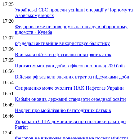
17:25
Українські СБС провели успішні операції у Чорному та
Азовському морях
17:20
Федорова вже не повернуть на посаду в оборонному
відомств - Кулеба
17:07
рф дедалі активніше використовує балістику
17:06
Військові об'єкти рф зазнали повітряних атак
17:05
Протягом минулої доби зафіксовано понад 200 боїв
16:56
Війська рф зазнали значних втрат за підсумками доби
16:54
Свириденко може очолити НАК Нафтогаз України
16:51
Кабмін оновив державні стандарти середньої освіти
16:49
Нардеп про мобілізацію багатодітних батьків
16:46
Україна та США домовилися про поставки ракет до
Patriot
12:42
Федоров не виключає повернення на посаду міністра