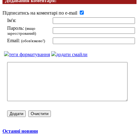
Додавання коментаря:
Підписатись на коментарі по e-mail
Ім'я:
Пароль:
(якщо
зареєстрований)
Email:
(обов'язково!)
теги форматування
додати смайли
Останні новини