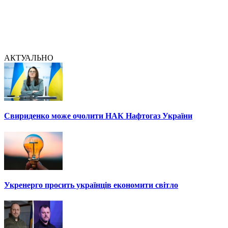
АКТУАЛЬНО
Свириденко може очолити НАК Нафтогаз України
Укренерго просить українців економити світло