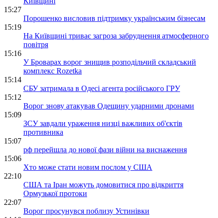
Київщині
15:27
Порошенко висловив підтримку українським бізнесам
15:19
На Київщині триває загроза забруднення атмосферного
повітря
15:16
У Броварах ворог знищив розподільчий складський
комплекс Rozetka
15:14
СБУ затримала в Одесі агента російського ГРУ
15:12
Ворог знову атакував Одещину ударними дронами
15:09
ЗСУ завдали ураження низці важливих об'єктів
противника
15:07
рф перейшла до нової фази війни на виснаження
15:06
Хто може стати новим послом у США
22:10
США та Іран можуть домовитися про відкриття
Ормузької протоки
22:07
Ворог просунувся поблизу Устинівки