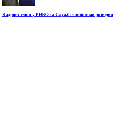
Кадрові зміни у РНБО та Службі зовнішньої розвідки