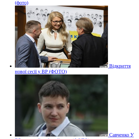
(фото)
Відкриття
нової сесії у ВР (ФОТО)
Савченко У