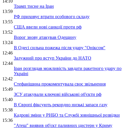
14:10
Трамп тисне на Іран
13:59
РФ приховує втрати особового складу
13:55
США ввели нові санкції проти рф
13:52
Ворог знову атакував Одещину
13:24
В Одесі сильна пожежа після удару "Оніксом"
12:46
Залужний про вступ України до НАТО
12:44
Іран розглядав можливість завдати ракетного удару по
Україні
12:42
Стефанішина прокоментувала своє звільнення
15:49
ЗСУ атакували ключові військові об'єкти рф
15:40
В Європі фіксують рекордно низькі запаси газу
15:38
Кадрові зміни у РНБО та Службі зовнішньої розвідки
15:36
"Атеш" виявив об'єкт паливних цистерн у Криму