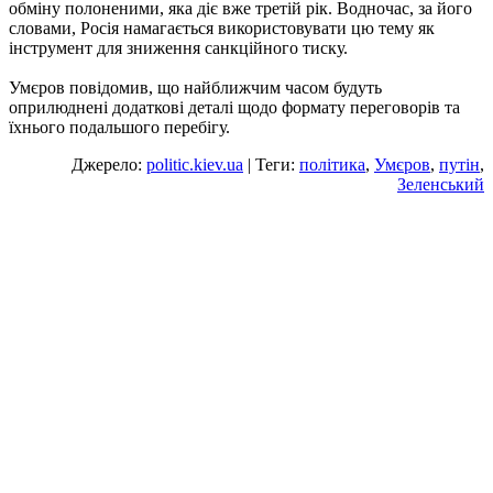
обміну полоненими, яка діє вже третій рік. Водночас, за його
словами, Росія намагається використовувати цю тему як
інструмент для зниження санкційного тиску.
Умєров повідомив, що найближчим часом будуть
оприлюднені додаткові деталі щодо формату переговорів та
їхнього подальшого перебігу.
Джерело:
politic.kiev.ua
| Теги:
політика
,
Умєров
,
путін
,
Зеленський