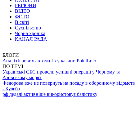
РЕГІОНИ
ВІДЕО
ФОТО
В світі
Суспільство
Чорна хроніка
КАНАЛ РАДА
БЛОГИ
Аналіз ігрових автоматів у казино PointLoto
ПО ТЕМІ
Українські СБС провели успішні операції у Чорному та
Азовському морях
Федорова вже не повернуть на посаду в оборонному відомств
- Кулеба
рф дедалі активніше використовує балістику