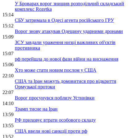
У Броварах ворог знищив розподільчий складський
комплекс Rozetka
15:14
СБУ затримала в Одесі агента російського ГРУ
15:12
Ворог знову атакував Одещину ударними дронами
15:09
ЗСУ завдали ураження низці важливих об'єктів
противника
15:07
рф перейшла до нової фази війни на виснаження
15:06
Хто може стати новим послом у США
22:10
США та Іран можуть домовитися про відкриття
Ормузької протоки
22:07
Ворог просунувся поблизу Устинівки
14:10
Трамп тисне на Іран
13:59
РФ приховує втрати особового складу
13:55
США ввели нові санкції проти рф
13:52