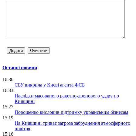
Останні новини
16:36
СБУ викрила у Києві агента ФСБ
16:33
Наслідки масованого ракетно-дронового удару по
Київщині
15:27
Порошенко висловив підтримку українським бізнесам
15:19
На Київщині триває загроза забруднення атмосферного
повітря
15:16