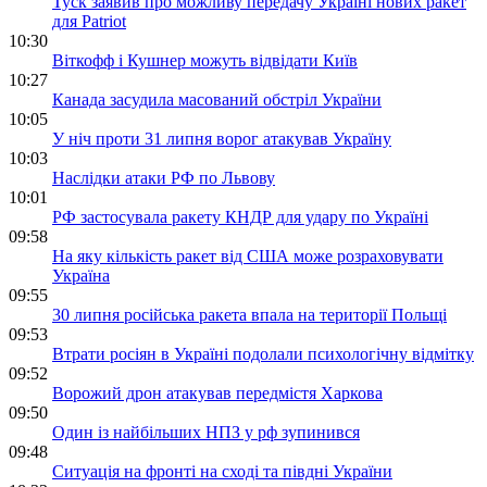
Туск заявив про можливу передачу Україні нових ракет
для Patriot
10:30
Віткофф і Кушнер можуть відвідати Київ
10:27
Канада засудила масований обстріл України
10:05
У ніч проти 31 липня ворог атакував Україну
10:03
Наслідки атаки РФ по Львову
10:01
РФ застосувала ракету КНДР для удару по Україні
09:58
На яку кількість ракет від США може розраховувати
Україна
09:55
30 липня російська ракета впала на території Польщі
09:53
Втрати росіян в Україні подолали психологічну відмітку
09:52
Ворожий дрон атакував передмістя Харкова
09:50
Один із найбільших НПЗ у рф зупинився
09:48
Ситуація на фронті на сході та півдні України