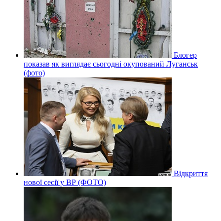
Блогер
показав як виглядає сьогодні окупований Луганськ
(фото)
Відкриття
нової сесії у ВР (ФОТО)