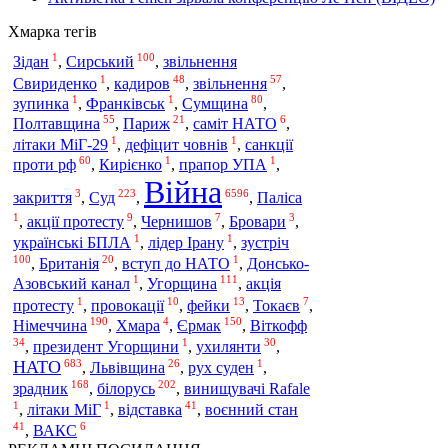
Хмарка тегів
1
100
Сирський
Зідан
,
,
звільнення
1
48
57
Свириденко
,
кадиров
,
звільнення
,
1
1
80
зупинка
,
Франківськ
,
Сумщина
,
55
21
6
Полтавщина
,
Париж
,
саміт НАТО
,
1
1
літаки МіГ-29
,
дефіцит човнів
,
санкції
60
1
1
проти рф
,
Кирієнко
,
прапор УПА
,
Війна
3
223
6596
Суд
закриття
,
,
,
Паліса
1
9
7
3
,
акції протесту
,
Чернишов
,
Бровари
,
1
1
зустріч
українські БПЛА
,
лідер Ірану
,
100
20
1
,
Британія
,
вступ до НАТО
,
Донсько-
1
111
Угорщина
Азовський канал
,
,
акція
1
10
13
7
протесту
,
провокації
,
фейки
,
Токаєв
,
190
4
150
Німеччина
Єрмак
,
Хмара
,
,
Віткофф
34
1
30
,
президент Угорщини
,
ухилянти
,
683
26
1
НАТО
,
Львівщина
,
рух суден
,
168
202
зрадник
білорусь
,
,
винищувачі Rafale
1
1
41
,
літаки МіГ
,
відставка
,
воєнний стан
41
6
,
ВАКС