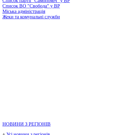
Список партії "Самопоміч" у ВР
Список ВО "Свобода" у ВР
Міська адміністрація
Жеки та комунальні служби
НОВИНИ З РЕГІОНІВ
+
Усі новини з регіонів