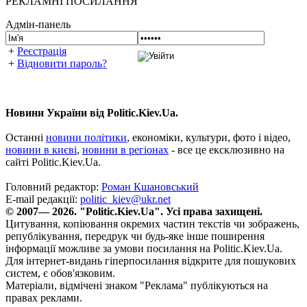
РЕКЛАМНІ ПОСИЛАННЯ
Адмін-панель
+
Реєстрація
+
Відновити пароль?
Новини України від Politic.Kiev.Ua.
Останні
новини політики
, економіки, культури, фото і відео,
новини в києві
,
новини в регіонах
- все це ексклюзивно на
сайті Politic.Kiev.Ua.
Головний редактор:
Роман Кшановський
E-mail редакції:
politic_kiev@ukr.net
© 2007— 2026. "Politic.Kiev.Ua". Усі права захищені.
Цитування, копіювання окремих частин текстів чи зображень,
републікування, передрук чи будь-яке інше поширення
інформації можливе за умови посилання на Politic.Kiev.Ua.
Для інтернет-видань гіперпосилання відкрите для пошукових
систем, є обов'язковим.
Матеріали, відмічені знаком "Реклама" публікуються на
правах реклами.