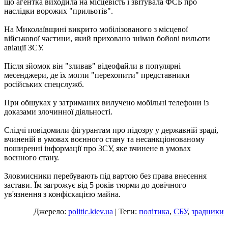
що агентка виходила на місцевість і звітувала ФСБ про
наслідки ворожих "прильотів".
На Миколаївщині викрито мобілізованого з місцевої
військової частини, який приховано знімав бойові вильоти
авіації ЗСУ.
Після зйомок він "зливав" відеофайли в популярні
месенджери, де їх могли "перехопити" представники
російських спецслужб.
При обшуках у затриманих вилучено мобільні телефони із
доказами злочинної діяльності.
Слідчі повідомили фігурантам про підозру у державній зраді,
вчиненій в умовах воєнного стану та несанкціонованому
поширенні інформації про ЗСУ, яке вчинене в умовах
воєнного стану.
Зловмисники перебувають під вартою без права внесення
застави. Їм загрожує від 5 років тюрми до довічного
ув'язнення з конфіскацією майна.
Джерело:
politic.kiev.ua
| Теги:
політика
,
СБУ
,
зрадники