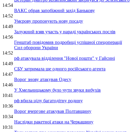
14:54
ВАКС обрав запобіжний захід Банькову
14:52
Умєрову пропонують нову посаду
14:49
Залужний взяв участь у нараді українських послів
14:56
Генштаб повідомив подробиці успішної спецоперації
Сил оборони України
14:52
рф атакувала відділення "Нової пошти" у Гайсині
14:49
СБУ затримала ще одного російського агента
14:47
Ворог знову атакував Одесу
14:46
У Хмельницькому було чути звуки вибухів
10:41
рф вбила цілу багатодітну родину
10:36
Ворог вчергове атакував Полтавщину
10:34
Наслідки ракетної атаки на Черкащину
10:31