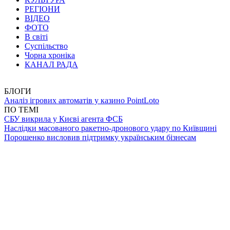
РЕГІОНИ
ВІДЕО
ФОТО
В світі
Суспільство
Чорна хроніка
КАНАЛ РАДА
БЛОГИ
Аналіз ігрових автоматів у казино PointLoto
ПО ТЕМІ
СБУ викрила у Києві агента ФСБ
Наслідки масованого ракетно-дронового удару по Київщині
Порошенко висловив підтримку українським бізнесам