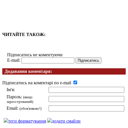
ЧИТАЙТЕ ТАКОЖ:
Підписатись не коментуючи
E-mail:
Додавання коментаря:
Підписатись на коментарі по e-mail
Ім'я:
Пароль:
(якщо
зареєстрований)
Email:
(обов'язково!)
теги форматування
додати смайли