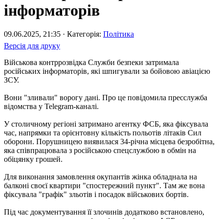
інформаторів
09.06.2025, 21:35 · Категорія:
Політика
Версія для друку
Військова контррозвідка Служби безпеки затримала
російських інформаторів, які шпигували за бойовою авіацією
ЗСУ.
Вони "зливали" ворогу дані. Про це повідомила пресслужба
відомства у Telegram-каналі.
У столичному регіоні затримано агентку ФСБ, яка фіксувала
час, напрямки та орієнтовну кількість польотів літаків Сил
оборони. Порушницею виявилася 34-річна місцева безробітна,
яка співпрацювала з російською спецслужбою в обмін на
обіцянку грошей.
Для виконання замовлення окупантів жінка обладнала на
балконі своєї квартири "спостережний пункт". Там же вона
фіксувала "графік" зльотів і посадок військових бортів.
Під час документування її злочинів додатково встановлено,