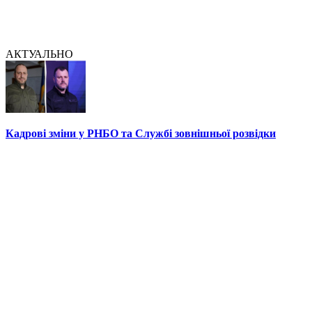
АКТУАЛЬНО
Кадрові зміни у РНБО та Службі зовнішньої розвідки