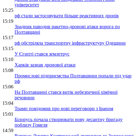
університет
15:25
рф стали застосовувати більше реактивних дронів
15:19
Зрадник наводив ракетно-дронові атаки ворога по
Полтавщині
15:17
рф обстріляла транспортну інфраструктуру Одещини
15:15
У Єгипті стався землетрус
15:10
Харків зазнав дронової атаки
15:08
Промислові підприємства Полтавщини попали під удар
рф
15:06
На Полтавщині стався витік небезпечної хімічної
речовини
15:04
Трамп повідомив про нові переговори з Іраном
15:01
Білорусь почала створювати нову десантну бригаду
поблизу Гомеля
14:59
Ветеран Дмитро Козятинський звернувся до Зеленського