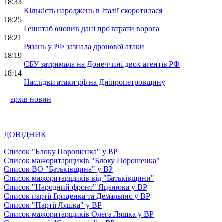
18:33
Кількість народжень в Італії скоротилася
18:25
Генштаб оновив дані про втрати ворога
18:21
Рязань у РФ зазнала дронової атаки
18:19
СБУ затримала на Донеччині двох агентів РФ
18:14
Наслідки атаки рф на Дніпропетровщину
+
архів новин
ДОВІДНИК
Список "Блоку Порошенка" у ВР
Список мажоритарщиків "Блоку Порошенка"
Список ВО "Батьківщина" у ВР
Список мажоритарщиків від "Батьківщини"
Список "Народний фронт" Яценюка у ВР
Список партії Гриценка та Демальянс у ВР
Список "Партії Ляшка" у ВР
Список мажоритарщиків Олега Ляшка у ВР