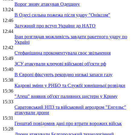
Ворог знову атакував Одещину
13:24
В Одесі сильна пожежа після удару "Оніксом"
12:46
Залужний про вступ України до НАТО
12:44
Іран розглядав можливість завдати ракетного удару по
Україні
12:42
Стефанішина прокоментувала своє звільнення
15:49
ЗСУ атакували ключові військові об'єкти рф
15:40
В Європі фіксують рекордно низькі запаси газу
15:38
Кадрові зміни у РНБО та Службі зовнішньої розвідки
15:36
"Атеш" виявив об'єкт паливних цистерн у Криму
15:33
Саратовський НПЗ та військовий аеродром "Енгельс"
атакували дрони
15:31
Генштаб повідомив дані про втрати ворожих військ
15:28
Дрони атакували Бєлгородський технологічний