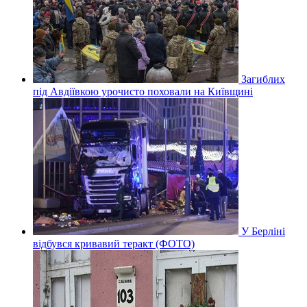
Загиблих
під Авдіївкою урочисто поховали на Київщині
У Берліні
відбувся кривавий теракт (ФОТО)