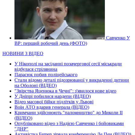
Савченко У
ВР: перший робочий день (ФОТО)
НОВИНИ З ВІДЕО
У Нікополі на засіданні позачергової сесії міськради
відбулася стрілянина
Парасюк побив поліцейського
Стали відомо деталі підозрюваної у викраденні дитини
на Оболоні (ВІДЕО)
"Звірства Яценюка в Чечні": з'явилося нове відео
У Дніпрі побилися нардепи (ВІДЕО)
Відео масової бійки підлітків у Львові
Воїн АТО вдарив генерала (ВІДЕО)
Кримчани здійснюють "паломництво" до Миколи ІІ
(ВІДЕО)
Опубліковано відео з Надією Савченко і бойовиками
"ДНР"
Активістка Femen зірвала конференцію Ле Пен (ВІДЕО)