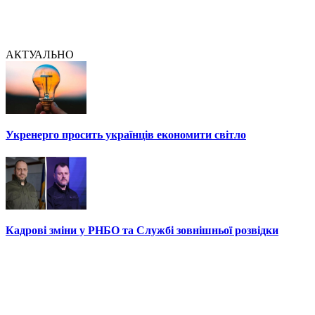
АКТУАЛЬНО
Укренерго просить українців економити світло
Кадрові зміни у РНБО та Службі зовнішньої розвідки