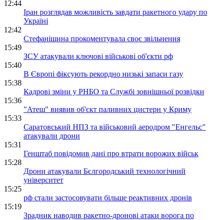
12:44
Іран розглядав можливість завдати ракетного удару по
Україні
12:42
Стефанішина прокоментувала своє звільнення
15:49
ЗСУ атакували ключові військові об'єкти рф
15:40
В Європі фіксують рекордно низькі запаси газу
15:38
Кадрові зміни у РНБО та Службі зовнішньої розвідки
15:36
"Атеш" виявив об'єкт паливних цистерн у Криму
15:33
Саратовський НПЗ та військовий аеродром "Енгельс"
атакували дрони
15:31
Генштаб повідомив дані про втрати ворожих військ
15:28
Дрони атакували Бєлгородський технологічний
університет
15:25
рф стали застосовувати більше реактивних дронів
15:19
Зрадник наводив ракетно-дронові атаки ворога по