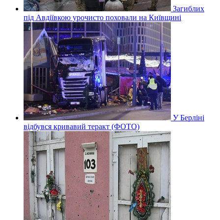
Загиблих
під Авдіївкою урочисто поховали на Київщині
У Берліні
відбувся кривавий теракт (ФОТО)