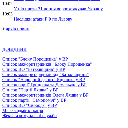
10:05
У ніч проти 31 липня ворог атакував Україну
10:03
Наслідки атаки РФ по Львову
+
архів новин
ДОВІДНИК
Список "Блоку Порошенка" у ВР
Список мажоритарщиків "Блоку Порошенка"
Список ВО "Батьківщина" у ВР
Список мажоритарщиків від "Батьківщини"
Список "Народний фронт" Яценюка у ВР
Список партії Гриценка та Демальянс у ВР
Список "Партії Ляшка" у ВР
Список мажоритарщиків Олега Ляшка у ВР
Список партії "Самопоміч" у ВР
Список ВО "Свобода" у ВР
Міська адміністрація
Жеки та комунальні служби