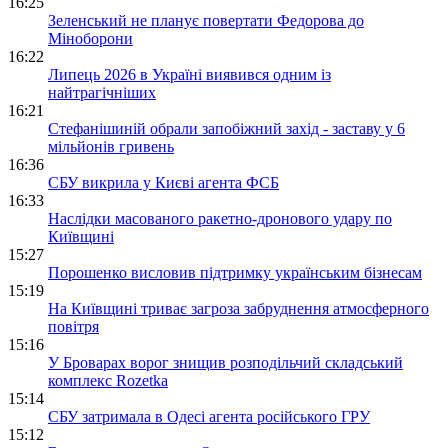
16:25
Зеленський не планує повертати Федорова до
Міноборони
16:22
Липець 2026 в Україні виявився одним із
найтрагічніших
16:21
Стефанішиній обрали запобіжний захід - заставу у 6
мільйонів гривень
16:36
СБУ викрила у Києві агента ФСБ
16:33
Наслідки масованого ракетно-дронового удару по
Київщині
15:27
Порошенко висловив підтримку українським бізнесам
15:19
На Київщині триває загроза забруднення атмосферного
повітря
15:16
У Броварах ворог знищив розподільчий складський
комплекс Rozetka
15:14
СБУ затримала в Одесі агента російського ГРУ
15:12