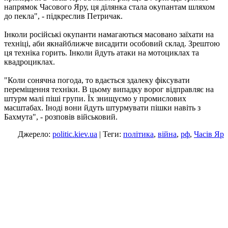
напрямок Часового Яру, ця ділянка стала окупантам шляхом
до пекла", - підкреслив Петричак.
Інколи російські окупанти намагаються масовано заїхати на
техніці, аби якнайближче висадити особовий склад. Зрештою
ця техніка горить. Інколи йдуть атаки на мотоциклах та
квадроциклах.
"Коли сонячна погода, то вдається здалеку фіксувати
переміщення техніки. В цьому випадку ворог відправляє на
штурм малі піші групи. Їх знищуємо у промислових
масштабах. Іноді вони йдуть штурмувати пішки навіть з
Бахмута", - розповів військовий.
Джерело:
politic.kiev.ua
| Теги:
політика
,
війна
,
рф
,
Часів Яр