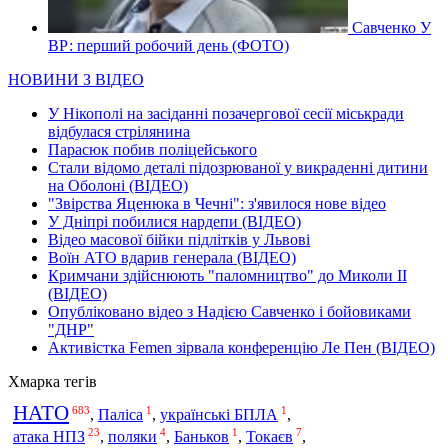
Савченко У
ВР: перший робочий день (ФОТО)
НОВИНИ З ВІДЕО
У Нікополі на засіданні позачергової сесії міськради
відбулася стрілянина
Парасюк побив поліцейського
Стали відомо деталі підозрюваної у викраденні дитини
на Оболоні (ВІДЕО)
"Звірства Яценюка в Чечні": з'явилося нове відео
У Дніпрі побилися нардепи (ВІДЕО)
Відео масової бійки підлітків у Львові
Воїн АТО вдарив генерала (ВІДЕО)
Кримчани здійснюють "паломництво" до Миколи ІІ
(ВІДЕО)
Опубліковано відео з Надією Савченко і бойовиками
"ДНР"
Активістка Femen зірвала конференцію Ле Пен (ВІДЕО)
Хмарка тегів
НАТО
683
1
1
,
Паліса
,
українські БПЛА
,
23
4
1
7
атака НПЗ
,
поляки
,
Баньков
,
Токаєв
,