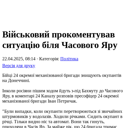
Військовий прокоментував
ситуацію біля Часового Яру
22.04.2025, 08:14 · Категорія:
Політика
Версія для друку
Бійці 24 окремої механізованої бригади знищують окупантів
на Донеччині.
Інколи росіяни пішим ходом йдуть з-під Бахмуту до Часового
Яру, в коментарі 24 Каналу розповів пресофіцер 24 окремої
механізованої бригади Іван Петричак.
"Були випадки, коли окупанти перетворюються зі звичайних
штурмовиків у водолазів. Ходили річками. Сидить окупант в
річці. Тільки видно ніс та автомат. Вони так гинуть,
приходячи в Часів Яр. За майже рік, що 24 бригада тримає