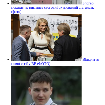
Блогер
показав як виглядає сьогодні окупований Луганськ
(фото)
Відкриття
нової сесії у ВР (ФОТО)