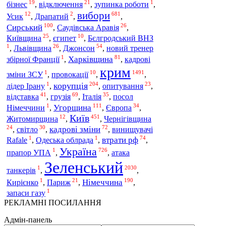
19
21
1
бізнес
,
відключення
,
зупинка роботи
,
вибори
12
2
681
Усик
,
Драпатий
,
,
100
26
Сирський
,
Саудівська Аравія
,
25
10
Київщина
,
єгипет
,
Бєлгродський ВНЗ
1
26
54
Джонсон
,
Львівщина
,
,
новий тренер
1
81
Харківщина
збірної Франції
,
,
кадрові
крим
1
10
1491
зміни ЗСУ
,
провокації
,
,
1
204
23
корупція
лідер Ірану
,
,
опитування
,
41
69
35
відставка
грузія
Італія
,
,
,
посол
1
111
34
Угорщина
Європа
Німеччини
,
,
,
Київ
12
451
Житомирщина
,
,
Чернігівщина
24
30
72
кадрові зміни
,
світло
,
,
винищувачі
1
1
74
втрати рф
Rafale
,
Одеська облрада
,
,
Україна
1
726
прапор УПА
,
,
атака
Зеленський
1
2030
танкерів
,
,
1
21
190
Німеччина
Кирієнко
,
Париж
,
,
1
запаси газу
РЕКЛАМНІ ПОСИЛАННЯ
Адмін-панель