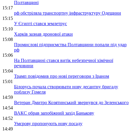
Полтавщині
15:17
рф обстріляла транспортну інфраструктуру Одещини
15:15
У Єгипті стався землетрус
15:10
Харків зазнав дронової атаки
15:08
Промислові підприємства Полтавщини попали під удар
рф
15:06
На Полтавщині стався витік небезпечної хімічної
речовини
15:04
Трамп повідомив про нові переговори з Іраном
15:01
Білорусь почала створювати нову десантну бригаду
поблизу Гомеля
14:59
Ветеран Дмитро Козятинський звернувся до Зеленського
14:54
ВАКС обрав запобіжний захід Банькову
14:52
Умєрову пропонують нову посаду
14:49