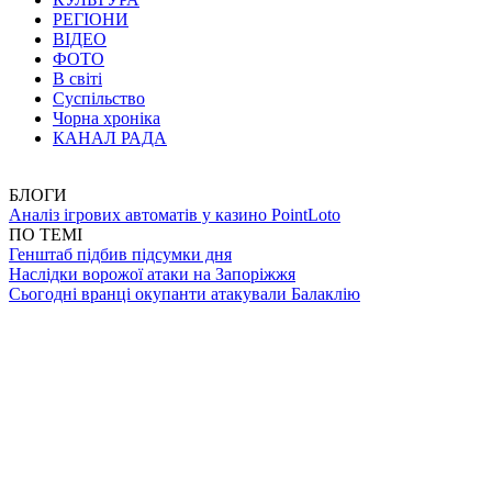
РЕГІОНИ
ВІДЕО
ФОТО
В світі
Суспільство
Чорна хроніка
КАНАЛ РАДА
БЛОГИ
Аналіз ігрових автоматів у казино PointLoto
ПО ТЕМІ
Генштаб підбив підсумки дня
Наслідки ворожої атаки на Запоріжжя
Сьогодні вранці окупанти атакували Балаклію