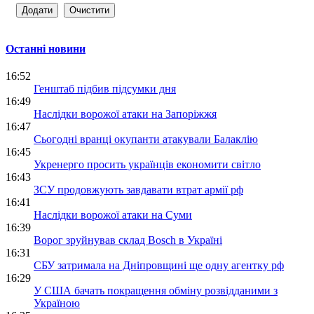
Останні новини
16:52
Генштаб підбив підсумки дня
16:49
Наслідки ворожої атаки на Запоріжжя
16:47
Сьогодні вранці окупанти атакували Балаклію
16:45
Укренерго просить українців економити світло
16:43
ЗСУ продовжують завдавати втрат армії рф
16:41
Наслідки ворожої атаки на Суми
16:39
Ворог зруйнував склад Bosch в Україні
16:31
СБУ затримала на Дніпровщині ще одну агентку рф
16:29
У США бачать покращення обміну розвідданими з
Україною