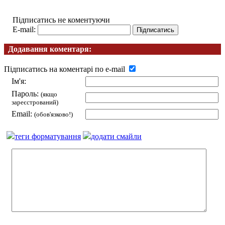
Підписатись не коментуючи
E-mail:
Додавання коментаря:
Підписатись на коментарі по e-mail
Ім'я:
Пароль:
(якщо
зареєстрований)
Email:
(обов'язково!)
теги форматування
додати смайли