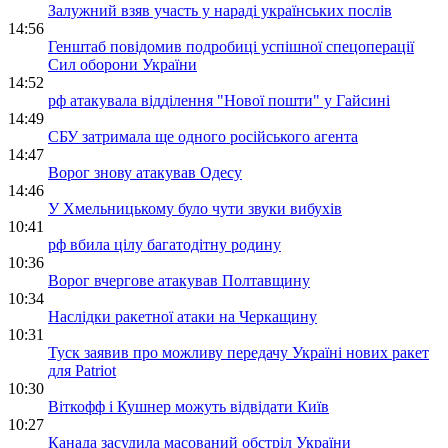
Залужний взяв участь у нараді українських послів
14:56
Генштаб повідомив подробиці успішної спецоперації
Сил оборони України
14:52
рф атакувала відділення "Нової пошти" у Гайсині
14:49
СБУ затримала ще одного російського агента
14:47
Ворог знову атакував Одесу
14:46
У Хмельницькому було чути звуки вибухів
10:41
рф вбила цілу багатодітну родину
10:36
Ворог вчергове атакував Полтавщину
10:34
Наслідки ракетної атаки на Черкащину
10:31
Туск заявив про можливу передачу Україні нових ракет
для Patriot
10:30
Віткофф і Кушнер можуть відвідати Київ
10:27
Канада засудила масований обстріл України