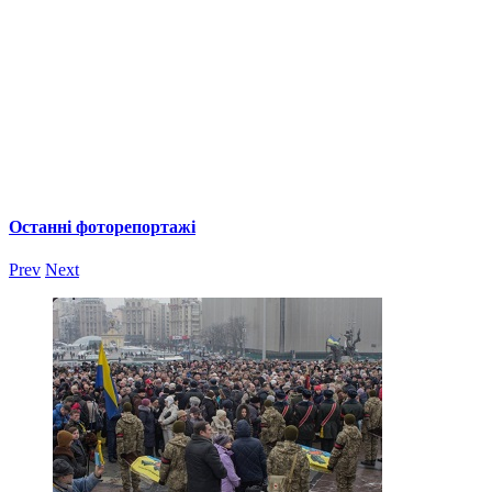
Останні фоторепортажі
Prev
Next