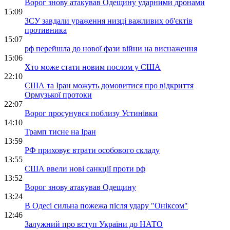
Ворог знову атакував Одещину ударними дронами
15:09
ЗСУ завдали ураження низці важливих об'єктів
противника
15:07
рф перейшла до нової фази війни на виснаження
15:06
Хто може стати новим послом у США
22:10
США та Іран можуть домовитися про відкриття
Ормузької протоки
22:07
Ворог просунувся поблизу Устинівки
14:10
Трамп тисне на Іран
13:59
РФ приховує втрати особового складу
13:55
США ввели нові санкції проти рф
13:52
Ворог знову атакував Одещину
13:24
В Одесі сильна пожежа після удару "Оніксом"
12:46
Залужний про вступ України до НАТО