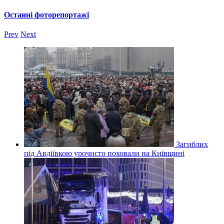
Останні фоторепортажі
Prev
Next
Загиблих
під Авдіївкою урочисто поховали на Київщині