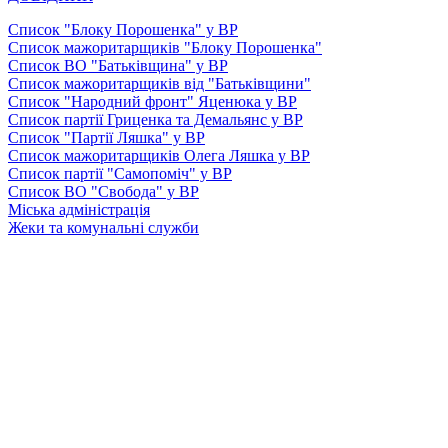
Список "Блоку Порошенка" у ВР
Список мажоритарщиків "Блоку Порошенка"
Список ВО "Батьківщина" у ВР
Список мажоритарщиків від "Батьківщини"
Список "Народний фронт" Яценюка у ВР
Список партії Гриценка та Демальянс у ВР
Список "Партії Ляшка" у ВР
Список мажоритарщиків Олега Ляшка у ВР
Список партії "Самопоміч" у ВР
Список ВО "Свобода" у ВР
Міська адміністрація
Жеки та комунальні служби