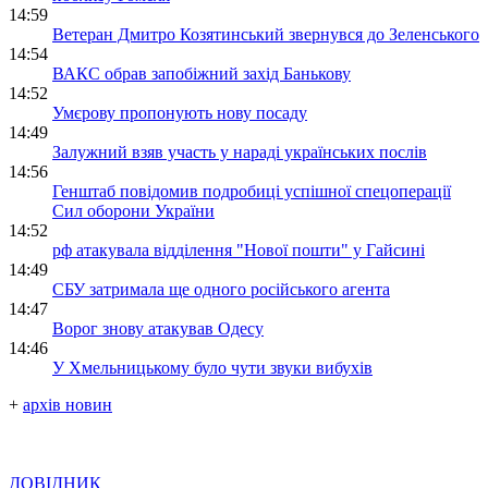
14:59
Ветеран Дмитро Козятинський звернувся до Зеленського
14:54
ВАКС обрав запобіжний захід Банькову
14:52
Умєрову пропонують нову посаду
14:49
Залужний взяв участь у нараді українських послів
14:56
Генштаб повідомив подробиці успішної спецоперації
Сил оборони України
14:52
рф атакувала відділення "Нової пошти" у Гайсині
14:49
СБУ затримала ще одного російського агента
14:47
Ворог знову атакував Одесу
14:46
У Хмельницькому було чути звуки вибухів
+
архів новин
ДОВІДНИК