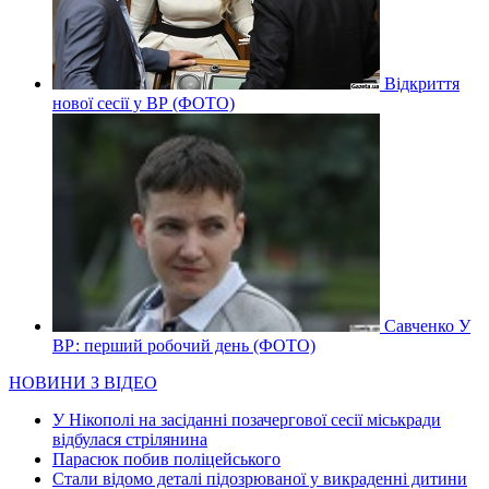
Відкриття
нової сесії у ВР (ФОТО)
Савченко У
ВР: перший робочий день (ФОТО)
НОВИНИ З ВІДЕО
У Нікополі на засіданні позачергової сесії міськради
відбулася стрілянина
Парасюк побив поліцейського
Стали відомо деталі підозрюваної у викраденні дитини