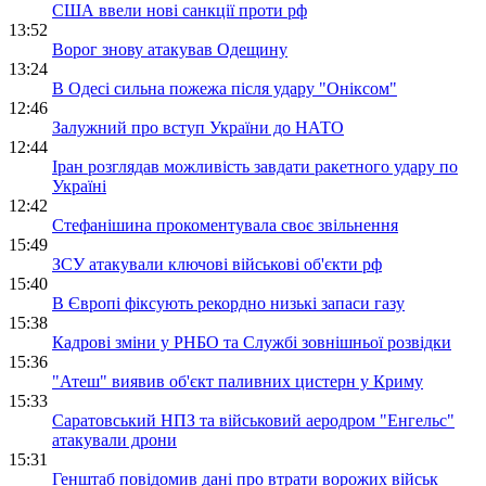
США ввели нові санкції проти рф
13:52
Ворог знову атакував Одещину
13:24
В Одесі сильна пожежа після удару "Оніксом"
12:46
Залужний про вступ України до НАТО
12:44
Іран розглядав можливість завдати ракетного удару по
Україні
12:42
Стефанішина прокоментувала своє звільнення
15:49
ЗСУ атакували ключові військові об'єкти рф
15:40
В Європі фіксують рекордно низькі запаси газу
15:38
Кадрові зміни у РНБО та Службі зовнішньої розвідки
15:36
"Атеш" виявив об'єкт паливних цистерн у Криму
15:33
Саратовський НПЗ та військовий аеродром "Енгельс"
атакували дрони
15:31
Генштаб повідомив дані про втрати ворожих військ