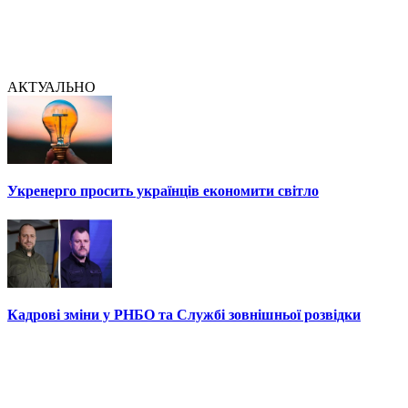
АКТУАЛЬНО
Укренерго просить українців економити світло
Кадрові зміни у РНБО та Службі зовнішньої розвідки