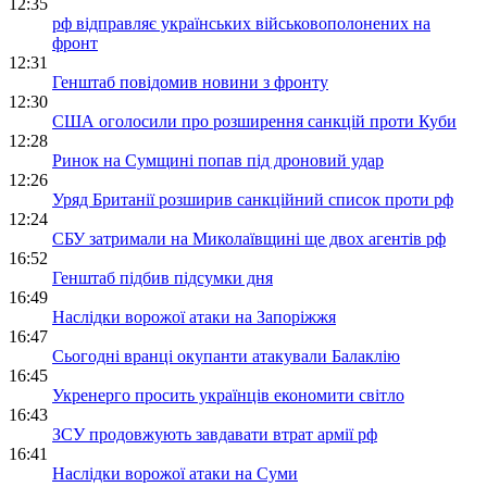
12:35
рф відправляє українських військовополонених на
фронт
12:31
Генштаб повідомив новини з фронту
12:30
США оголосили про розширення санкцій проти Куби
12:28
Ринок на Сумщині попав під дроновий удар
12:26
Уряд Британії розширив санкційний список проти рф
12:24
СБУ затримали на Миколаївщині ще двох агентів рф
16:52
Генштаб підбив підсумки дня
16:49
Наслідки ворожої атаки на Запоріжжя
16:47
Сьогодні вранці окупанти атакували Балаклію
16:45
Укренерго просить українців економити світло
16:43
ЗСУ продовжують завдавати втрат армії рф
16:41
Наслідки ворожої атаки на Суми