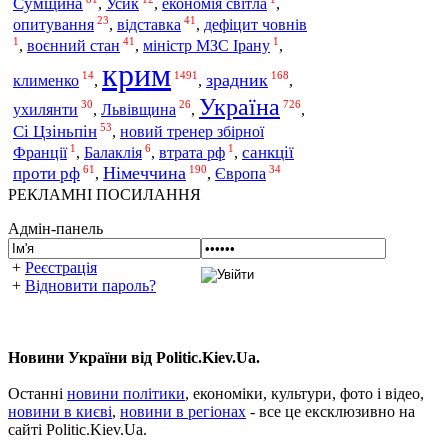
Сумщина
,
Усик
,
економія світла
,
23
41
опитування
відставка
,
,
дефіцит човнів
1
41
1
воєнний стан
,
,
міністр МЗС Ірану
,
крим
14
1491
168
зрадник
клименко
,
,
,
Україна
30
26
726
ухилянти
Львівщина
,
,
,
53
Сі Цзіньпін
,
новий тренер збірної
1
6
1
санкції
Франції
,
Балаклія
,
втрата рф
,
61
190
34
Німеччина
проти рф
Європа
,
,
РЕКЛАМНІ ПОСИЛАННЯ
Адмін-панель
+
Реєстрація
+
Відновити пароль?
Новини України від Politic.Kiev.Ua.
Останні
новини політики
, економіки, культури, фото і відео,
новини в києві
,
новини в регіонах
- все це ексклюзивно на
сайті Politic.Kiev.Ua.