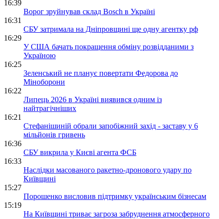
16:39
Ворог зруйнував склад Bosch в Україні
16:31
СБУ затримала на Дніпровщині ще одну агентку рф
16:29
У США бачать покращення обміну розвідданими з
Україною
16:25
Зеленський не планує повертати Федорова до
Міноборони
16:22
Липець 2026 в Україні виявився одним із
найтрагічніших
16:21
Стефанішиній обрали запобіжний захід - заставу у 6
мільйонів гривень
16:36
СБУ викрила у Києві агента ФСБ
16:33
Наслідки масованого ракетно-дронового удару по
Київщині
15:27
Порошенко висловив підтримку українським бізнесам
15:19
На Київщині триває загроза забруднення атмосферного