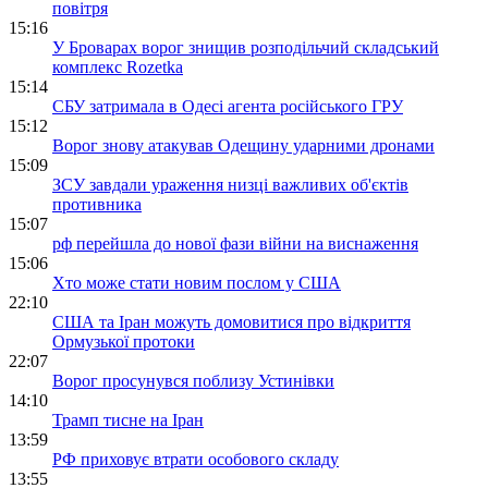
повітря
15:16
У Броварах ворог знищив розподільчий складський
комплекс Rozetka
15:14
СБУ затримала в Одесі агента російського ГРУ
15:12
Ворог знову атакував Одещину ударними дронами
15:09
ЗСУ завдали ураження низці важливих об'єктів
противника
15:07
рф перейшла до нової фази війни на виснаження
15:06
Хто може стати новим послом у США
22:10
США та Іран можуть домовитися про відкриття
Ормузької протоки
22:07
Ворог просунувся поблизу Устинівки
14:10
Трамп тисне на Іран
13:59
РФ приховує втрати особового складу
13:55