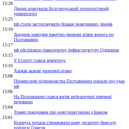
15:28
Дрони атакували Бєлгородський технологічний
університет
15:25
рф стали застосовувати більше реактивних дронів
15:19
Зрадник наводив ракетно-дронові атаки ворога по
Полтавщині
15:17
рф обстріляла транспортну інфраструктуру Одещини
15:15
У Єгипті стався землетрус
15:10
Харків зазнав дронової атаки
15:08
Промислові підприємства Полтавщини попали під удар
рф
15:06
На Полтавщині стався витік небезпечної хімічної
речовини
15:04
Трамп повідомив про нові переговори з Іраном
15:01
Білорусь почала створювати нову десантну бригаду
поблизу Гомеля