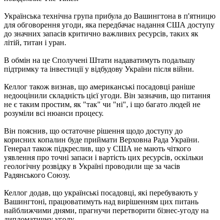
Українська технічна група прибула до Вашингтона в п'ятницю
для обговорення угоди, яка передбачає надання США доступу
до значних запасів критично важливих ресурсів, таких як
літій, титан і уран.
В обмін на це Сполучені Штати надаватимуть подальшу
підтримку та інвестиції у відбудову України після війни.
Келлог також визнав, що американські посадовці раніше
недооцінили складність цієї угоди. Він зазначив, що питання
не є таким простим, як "так" чи "ні", і що багато людей не
розуміли всі нюанси процесу.
Він пояснив, що остаточне рішення щодо доступу до
корисних копалин буде приймати Верховна Рада України.
Генерал також підкреслив, що у США не мають чіткого
уявлення про точні запаси і вартість цих ресурсів, оскільки
геологічну розвідку в Україні проводили ще за часів
Радянського Союзу.
Келлог додав, що українські посадовці, які перебувають у
Вашингтоні, працюватимуть над вирішенням цих питань
найближчими днями, прагнучи перетворити бізнес-угоду на
дипломатичну угоду.