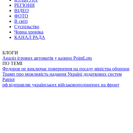
РЕГІОНИ
ВІДЕО
ФОТО
В світі
Суспільство
Чорна хроніка
КАНАЛ РАДА
БЛОГИ
Аналіз ігрових автоматів у казино PointLoto
ПО ТЕМІ
Федоров не виключає повернення на посаду міністра оборони
Трамп про можливість надання Україні додаткових систем
Patriot
рф відправляє українських військовополонених на фронт