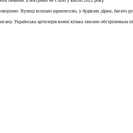
стачання. Електрики не стало у квітні 2022 року.
оверхню. Вулиці всипані шрапнеллю, у будівлях дірки, багато ру
урагану. Українська артилерія кожні кілька хвилин обстрілювала