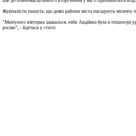
Ще до повномасштабного вторгнення у місті припинилось водопо
Журналісти пишуть, що деякі райони міста нагадують місячну п
"Минулого вівторка здавалося, ніби Авдіївка була в епіцентрі 
росіян", - йдеться у статті.