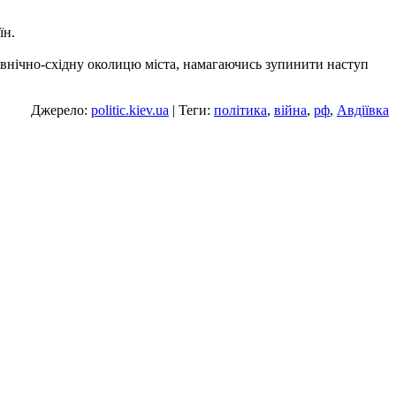
їн.
 північно-східну околицю міста, намагаючись зупинити наступ
Джерело:
politic.kiev.ua
| Теги:
політика
,
війна
,
рф
,
Авдіївка