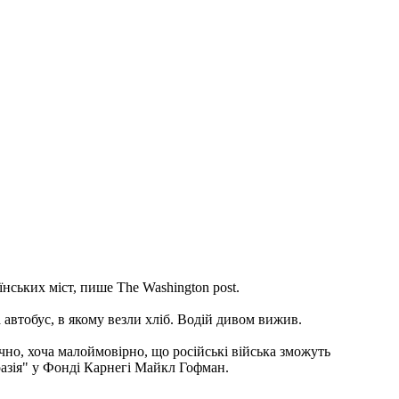
нських міст, пише The Washington post.
автобус, в якому везли хліб. Водій дивом вижив.
чно, хоча малоймовірно, що російські війська зможуть
разія" у Фонді Карнегі Майкл Гофман.