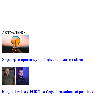
АКТУАЛЬНО
Укренерго просить українців економити світло
Кадрові зміни у РНБО та Службі зовнішньої розвідки