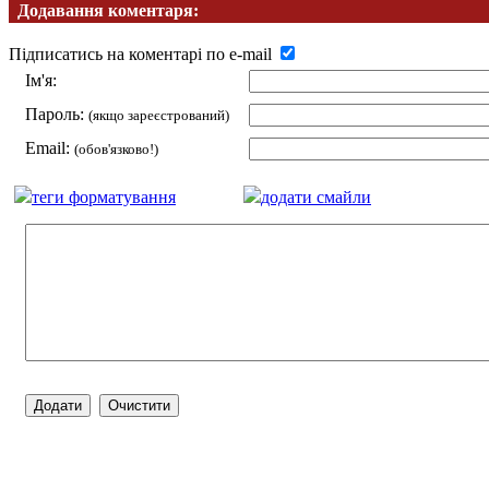
Додавання коментаря:
Підписатись на коментарі по e-mail
Ім'я:
Пароль:
(якщо зареєстрований)
Email:
(обов'язково!)
теги форматування
додати смайли