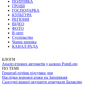
ПОЛІТИКА
ГРОШІ
ГОСПОДАРКА
КУЛЬТУРА
РЕГІОНИ
ВІДЕО
ФОТО
В світі
Суспільство
Чорна хроніка
КАНАЛ РАДА
БЛОГИ
Аналіз ігрових автоматів у казино PointLoto
ПО ТЕМІ
Генштаб підбив підсумки дня
Наслідки ворожої атаки на Запоріжжя
Сьогодні вранці окупанти атакували Балаклію