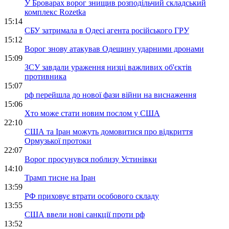
У Броварах ворог знищив розподільчий складський
комплекс Rozetka
15:14
СБУ затримала в Одесі агента російського ГРУ
15:12
Ворог знову атакував Одещину ударними дронами
15:09
ЗСУ завдали ураження низці важливих об'єктів
противника
15:07
рф перейшла до нової фази війни на виснаження
15:06
Хто може стати новим послом у США
22:10
США та Іран можуть домовитися про відкриття
Ормузької протоки
22:07
Ворог просунувся поблизу Устинівки
14:10
Трамп тисне на Іран
13:59
РФ приховує втрати особового складу
13:55
США ввели нові санкції проти рф
13:52