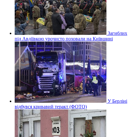
Загиблих
під Авдіївкою урочисто поховали на Київщині
У Берліні
відбувся кривавий теракт (ФОТО)