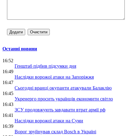
Останні новини
16:52
Генштаб підбив підсумки дня
16:49
Наслідки ворожої атаки на Запоріжжя
16:47
Сьогодні вранці окупанти атакували Балаклію
16:45
Укренерго просить українців економити світло
16:43
ЗСУ продовжують завдавати втрат армії рф
16:41
Наслідки ворожої атаки на Суми
16:39
Ворог зруйнував склад Bosch в Україні