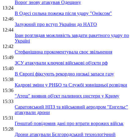
Ворог знову атакував Одещину
13:24
В Одесі сильна пожежа після удару "Оніксом"
12:46
Залужний про вступ України до НАТО
12:44
Іран розглядав можливість завдати ракетного удару по
Україні
12:42
Стефанішина прокоментувала своє звільнення
15:49
ЗСУ атакували ключові військові об'єкти рф
15:40
В Європі фіксують рекордно низькі запаси газу
15:38
Кадрові зміни у РНБО та Службі зовнішньої розвідки
15:36
"Атеш" виявив об'єкт паливних цистерн у Криму
15:33
Саратовський НПЗ та військовий аеродром "Енгельс"
атакували дрони
15:31
Генштаб повідомив дані про втрати ворожих військ
15:28
Дрони атакували Бєлгородський технологічний