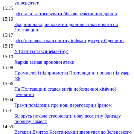
університет
15:25
рф стали застосовувати більше реактивних дронів
15:19
Зрадник наводив ракетно-дронові атаки ворога по
Полтавщині
15:17
рф обстріляла транспортну інфраструктуру Одещини
15:15
У Єгипті стався землетрус
15:10
Харків зазнав дронової атаки
15:08
Промислові підприємства Полтавщини попали під удар
рф
15:06
На Полтавщині стався витік небезпечної хімічної
речовини
15:04
Трамп повідомив про нові переговори з Іраном
15:01
Білорусь почала створювати нову десантну бригаду
поблизу Гомеля
14:59
Ветеран Дмитро Козятинський звернувся до Зеленського