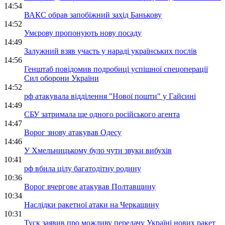
14:54
ВАКС обрав запобіжний захід Банькову
14:52
Умєрову пропонують нову посаду
14:49
Залужний взяв участь у нараді українських послів
14:56
Генштаб повідомив подробиці успішної спецоперації
Сил оборони України
14:52
рф атакувала відділення "Нової пошти" у Гайсині
14:49
СБУ затримала ще одного російського агента
14:47
Ворог знову атакував Одесу
14:46
У Хмельницькому було чути звуки вибухів
10:41
рф вбила цілу багатодітну родину
10:36
Ворог вчергове атакував Полтавщину
10:34
Наслідки ракетної атаки на Черкащину
10:31
Туск заявив про можливу передачу Україні нових ракет