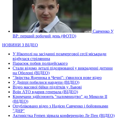
Савченко У
ВР: перший робочий день (ФОТО)
НОВИНИ З ВІДЕО
У Нікополі на засіданні позачергової сесії міськради
відбулася стрілянина
Парасюк побив поліцейського
Стали відомо деталі підозрюваної у викраденні дитини
на Оболоні (ВІДЕО)
"Звірства Яценюка в Чечні": з'явилося нове відео
У Дніпрі побилися нардепи (ВІДЕО)
Відео масової бійки підлітків у Львові
Воїн АТО вдарив генерала (ВІДЕО)
Кримчани здійснюють "паломництво" до Миколи ІІ
(ВІДЕО)
Опубліковано відео з Надією Савченко і бойовиками
"ДНР"
Активістка Femen зірвала конференцію Ле Пен (ВІДЕО)