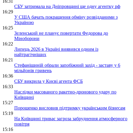
16:31
СБУ затримала на Дніпровщині ще одну агентку рф
16:29
У США бачать покращення обміну розвідданими з
Україною
16:25
Зеленський не планує повертати Федорова до
Міноборони
16:22
Липець 2026 в Україні виявився одним із
найтрагічніших
16:21
Стефанішиній обрали запобіжний захід - заставу у 6
мільйонів гривень
16:36
СБУ викрила у Києві агента ФСБ
16:33
Наслідки масованого ракетно-дронового удару по
Київщині
15:27
Порошенко висловив підтримку українським бізнесам
15:19
На Київщині триває загроза забруднення атмосферного
повітря
15:16