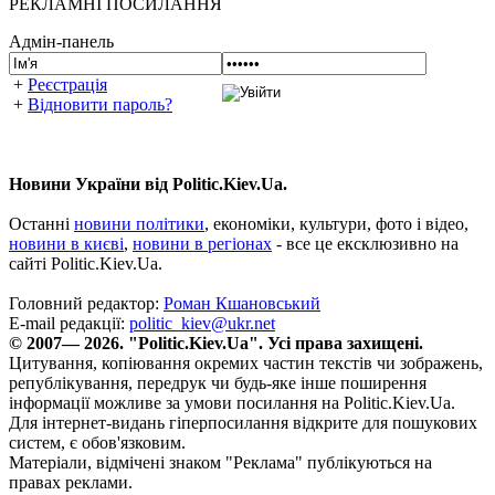
РЕКЛАМНІ ПОСИЛАННЯ
Адмін-панель
+
Реєстрація
+
Відновити пароль?
Новини України від Politic.Kiev.Ua.
Останні
новини політики
, економіки, культури, фото і відео,
новини в києві
,
новини в регіонах
- все це ексклюзивно на
сайті Politic.Kiev.Ua.
Головний редактор:
Роман Кшановський
E-mail редакції:
politic_kiev@ukr.net
© 2007— 2026. "Politic.Kiev.Ua". Усі права захищені.
Цитування, копіювання окремих частин текстів чи зображень,
републікування, передрук чи будь-яке інше поширення
інформації можливе за умови посилання на Politic.Kiev.Ua.
Для інтернет-видань гіперпосилання відкрите для пошукових
систем, є обов'язковим.
Матеріали, відмічені знаком "Реклама" публікуються на
правах реклами.