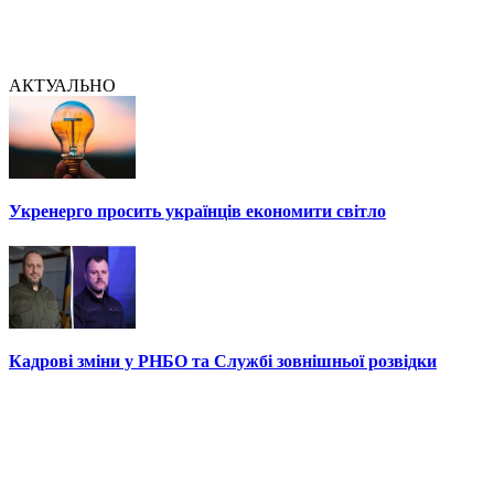
АКТУАЛЬНО
Укренерго просить українців економити світло
Кадрові зміни у РНБО та Службі зовнішньої розвідки