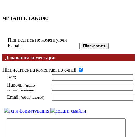
ЧИТАЙТЕ ТАКОЖ:
Підписатись не коментуючи
E-mail:
Додавання коментаря:
Підписатись на коментарі по e-mail
Ім'я:
Пароль:
(якщо
зареєстрований)
Email:
(обов'язково!)
теги форматування
додати смайли