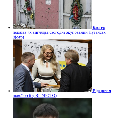
Блогер
показав як виглядає сьогодні окупований Луганськ
(фото)
Відкриття
нової сесії у ВР (ФОТО)