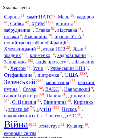
Хмарка тегів
34
6
36
Європа
,
саміт НАТО
,
Мерц
,
кадиров
крим
48
42
1491
13
,
Сибіга
,
,
вінниця
,
1
52
41
забруднення
,
Ставка
,
відставка
,
4
26
1
поляки
,
Львівщина
,
прапор УПА
,
1
новий тренер збірної Франції
,
11
23
1
Хмельницький
,
атака НПЗ
,
Зідан
,
168
14
72
зрадник
,
клименко
,
кадрові зміни
,
192
1
Запоріжжя
,
акція протесту
,
звільнення
57
67
12
1
,
Херсон
,
Усик
,
Рязанський НПЗ
,
США
7
7
1353
Стефанішина
,
підтримка
,
,
Зеленський
2030
155
мобілізація
,
,
рейтинг
2
150
6
9
Єрмак
путіна
,
,
ВАКС
,
Навроцький
,
60
21
допомога
санкції проти рф
,
Париж
,
373
53
16
,
Сі Цзіньпін
,
Вінничина
,
Кирієнко
путін
1
74
1886
54
,
втрати рф
,
,
Пєсков
,
2
49
відключення світла
,
вступ до ЄС
,
Війна
6603
32
10
,
землетрус
,
Кушнер
,
1
економія світла