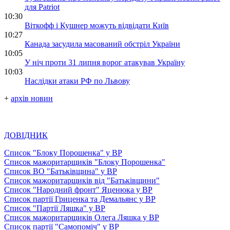
для Patriot
10:30
Віткофф і Кушнер можуть відвідати Київ
10:27
Канада засудила масований обстріл України
10:05
У ніч проти 31 липня ворог атакував Україну
10:03
Наслідки атаки РФ по Львову
+
архів новин
ДОВІДНИК
Список "Блоку Порошенка" у ВР
Список мажоритарщиків "Блоку Порошенка"
Список ВО "Батьківщина" у ВР
Список мажоритарщиків від "Батьківщини"
Список "Народний фронт" Яценюка у ВР
Список партії Гриценка та Демальянс у ВР
Список "Партії Ляшка" у ВР
Список мажоритарщиків Олега Ляшка у ВР
Список партії "Самопоміч" у ВР