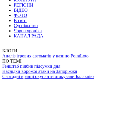
РЕГІОНИ
ВІДЕО
ФОТО
В світі
Суспільство
Чорна хроніка
КАНАЛ РАДА
БЛОГИ
Аналіз ігрових автоматів у казино PointLoto
ПО ТЕМІ
Генштаб підбив підсумки дня
Наслідки ворожої атаки на Запоріжжя
Сьогодні вранці окупанти атакували Балаклію