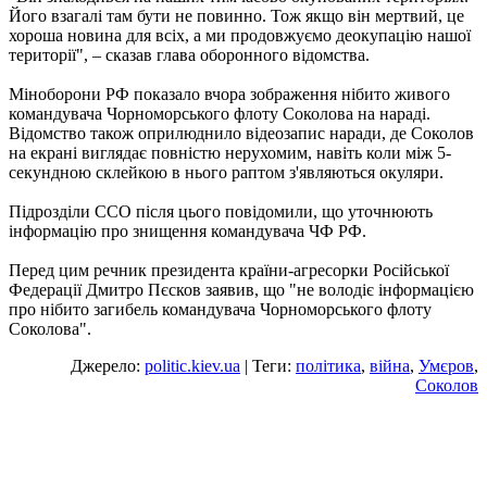
Його взагалі там бути не повинно. Тож якщо він мертвий, це
хороша новина для всіх, а ми продовжуємо деокупацію нашої
території", – сказав глава оборонного відомства.
Міноборони РФ показало вчора зображення нібито живого
командувача Чорноморського флоту Соколова на нараді.
Відомство також оприлюднило відеозапис наради, де Соколов
на екрані виглядає повністю нерухомим, навіть коли між 5-
секундною склейкою в нього раптом з'являються окуляри.
Підрозділи ССО після цього повідомили, що уточнюють
інформацію про знищення командувача ЧФ РФ.
Перед цим речник президента країни-агресорки Російської
Федерації Дмитро Пєсков заявив, що "не володіє інформацією
про нібито загибель командувача Чорноморського флоту
Соколова".
Джерело:
politic.kiev.ua
| Теги:
політика
,
війна
,
Умєров
,
Соколов