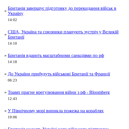
Британія завершує підготовку до перекидання військ в
»
Україну
14:02
США, Україна та союзники планують зустріч у Великій
»
Британії
14:10
»
Британія вдарить масштабними санкціями по рф
14:18
»
До України прибудуть військові Британії та Франції
06:23
»
Трамп прагне врегулювання війни з рф - Bloomberg
12:43
»
У Північному морі виникла пожежа на кораблях
19:06