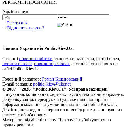
РЕКЛАМНІ ПОСИЛАННЯ
Адмін-панель
+
Реєстрація
+
Відновити пароль?
Новини України від Politic.Kiev.Ua.
Останні
новини політики
, економіки, культури, фото і відео,
новини в києві
,
новини в регіонах
- все це ексклюзивно на
сайті Politic.Kiev.Ua.
Головний редактор:
Роман Кшановський
E-mail редакції:
politic_kiev@ukr.net
© 2007— 2026. "Politic.Kiev.Ua". Усі права захищені.
Цитування, копіювання окремих частин текстів чи зображень,
републікування, передрук чи будь-яке інше поширення
інформації можливе за умови посилання на Politic.Kiev.Ua.
Для інтернет-видань гіперпосилання відкрите для пошукових
систем, є обов'язковим.
Матеріали, відмічені знаком "Реклама" публікуються на
правах реклами.