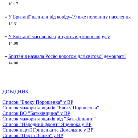
10:17
»
У Британії щепили від ковіду-19 вже половину населення
15:31
»
У Британії масово вакцинують від коронавірусу
14:00
»
Британія назвала Росію ворогом для світової демократії
14:00
ДОВІДНИК
Список "Блоку Порошенка" у ВР
Список мажоритарщиків "Блоку Порошенка"
Список ВО "Батьківщина" у ВР
Список мажоритарщиків від "Батьківщини"
Список "Народний фронт" Яценюка у ВР
Список партії Гриценка та Демальянс у ВР
Список "Партії Ляшка" у ВР