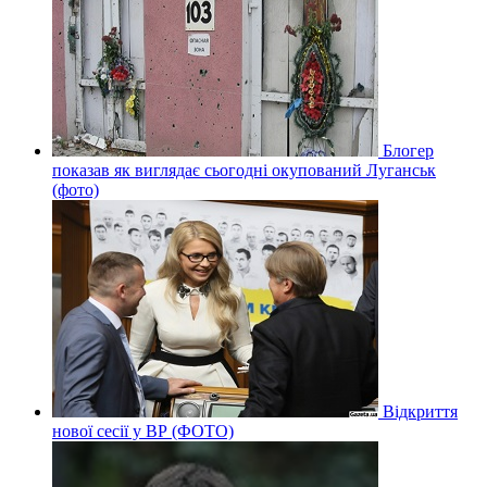
Блогер
показав як виглядає сьогодні окупований Луганськ
(фото)
Відкриття
нової сесії у ВР (ФОТО)