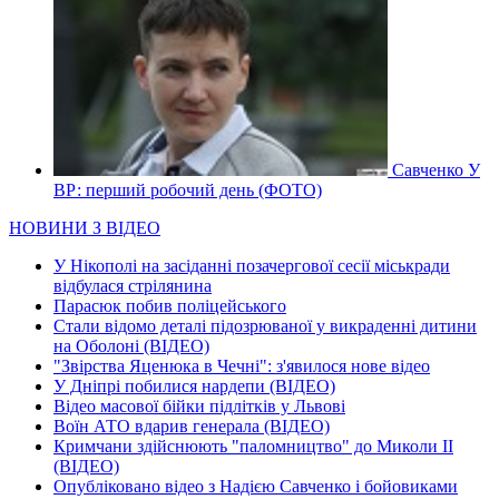
Савченко У
ВР: перший робочий день (ФОТО)
НОВИНИ З ВІДЕО
У Нікополі на засіданні позачергової сесії міськради
відбулася стрілянина
Парасюк побив поліцейського
Стали відомо деталі підозрюваної у викраденні дитини
на Оболоні (ВІДЕО)
"Звірства Яценюка в Чечні": з'явилося нове відео
У Дніпрі побилися нардепи (ВІДЕО)
Відео масової бійки підлітків у Львові
Воїн АТО вдарив генерала (ВІДЕО)
Кримчани здійснюють "паломництво" до Миколи ІІ
(ВІДЕО)
Опубліковано відео з Надією Савченко і бойовиками