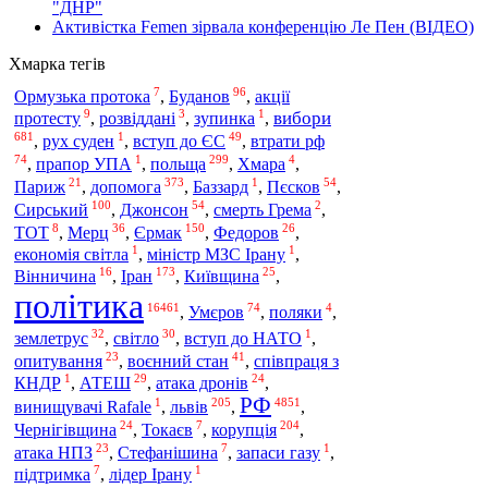
"ДНР"
Активістка Femen зірвала конференцію Ле Пен (ВІДЕО)
Хмарка тегів
7
96
Ормузька протока
,
Буданов
,
акції
9
3
1
вибори
протесту
,
розвіддані
,
зупинка
,
681
1
49
,
рух суден
,
вступ до ЄС
,
втрати рф
74
1
299
4
польща
,
прапор УПА
,
,
Хмара
,
21
373
1
54
допомога
Париж
,
,
Баззард
,
Пєсков
,
100
54
2
Сирський
,
Джонсон
,
смерть Грема
,
8
36
150
26
ТОТ
,
Мерц
,
Єрмак
,
Федоров
,
1
1
економія світла
,
міністр МЗС Ірану
,
16
173
25
Вінничина
,
Іран
,
Київщина
,
політика
16461
74
4
,
Умєров
,
поляки
,
32
30
1
землетрус
,
світло
,
вступ до НАТО
,
23
41
опитування
,
воєнний стан
,
співпраця з
1
29
24
КНДР
,
АТЕШ
,
атака дронів
,
РФ
1
205
4851
винищувачі Rafale
,
львів
,
,
24
7
204
Чернігівщина
,
Токаєв
,
корупція
,
23
7
1
атака НПЗ
,
Стефанішина
,
запаси газу
,
7
1
підтримка
,
лідер Ірану