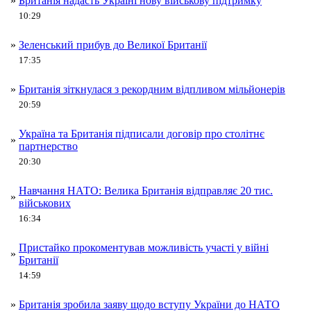
»
Британія надасть Україні нову військову підтримку
10:29
»
Зеленський прибув до Великої Британії
17:35
»
Британія зіткнулася з рекордним відпливом мільйонерів
20:59
Україна та Британія підписали договір про столітнє
»
партнерство
20:30
Навчання НАТО: Велика Британія відправляє 20 тис.
»
військових
16:34
Пристайко прокоментував можливість участі у війні
»
Британії
14:59
»
Британія зробила заяву щодо вступу України до НАТО