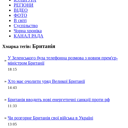
РЕГІОНИ
ВІДЕО
ФОТО
В світі
Суспільство
Чорна хроніка
КАНАЛ РАДА
Британія
Хмарка тегів:
У Зеленського була телефонна розмова з новим прем'єр-
»
міністром Британії
18:15
»
Хто має очолити уряд Великої Британії
14:43
»
Британія вводить нові енергетичні санкції проти рф
11:33
»
Чи розгорне Британія свої війська в Україні
13:05