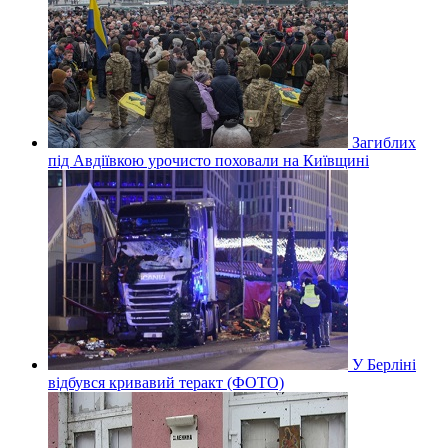
Загиблих
під Авдіївкою урочисто поховали на Київщині
У Берліні
відбувся кривавий теракт (ФОТО)