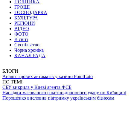
ПОЛІТИКА
ГРОШІ
ГОСПОДАРКА
КУЛЬТУРА
РЕГІОНИ
ВІДЕО
ФОТО
В світі
Суспільство
Чорна хроніка
КАНАЛ РАДА
БЛОГИ
Аналіз ігрових автоматів у казино PointLoto
ПО ТЕМІ
СБУ викрила у Києві агента ФСБ
Наслідки масованого ракетно-дронового удару по Київщині
Порошенко висловив підтримку українським бізнесам