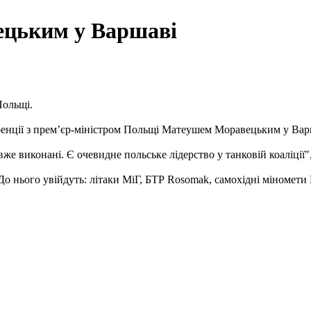
вецьким у Варшаві
Польщі.
нції з премʼєр-міністром Польщі Матеушем Моравецьким у Варшав
е виконані. Є очевидне польське лідерство у танковій коаліції",
о нього увійдуть: літаки МіГ, БТР Rosomak, самохідні міномети 