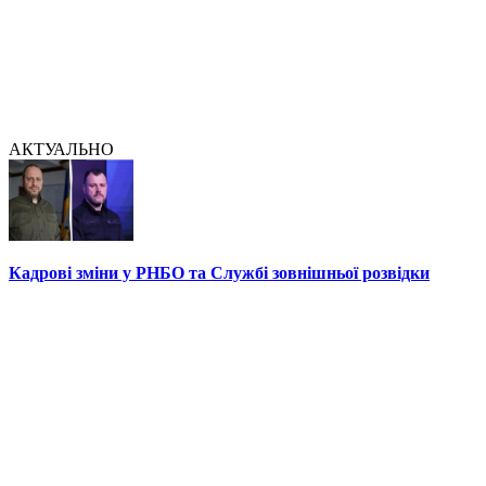
АКТУАЛЬНО
Кадрові зміни у РНБО та Службі зовнішньої розвідки