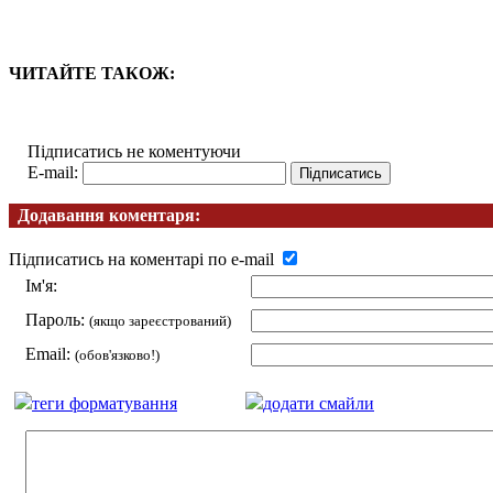
ЧИТАЙТЕ ТАКОЖ:
Підписатись не коментуючи
E-mail:
Додавання коментаря:
Підписатись на коментарі по e-mail
Ім'я:
Пароль:
(якщо зареєстрований)
Email:
(обов'язково!)
теги форматування
додати смайли