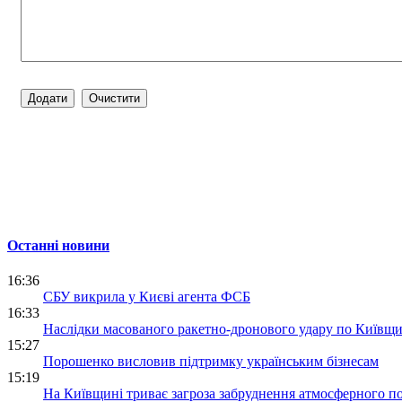
Останні новини
16:36
СБУ викрила у Києві агента ФСБ
16:33
Наслідки масованого ракетно-дронового удару по Київщи
15:27
Порошенко висловив підтримку українським бізнесам
15:19
На Київщині триває загроза забруднення атмосферного по