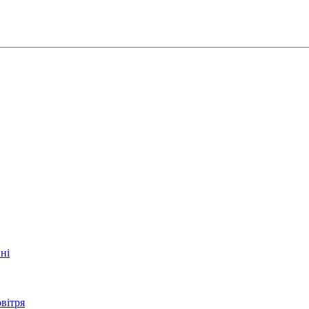
ні
вітря